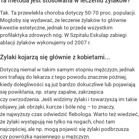
Ta metoda jest stosowana w leczeniu żylaków?
Tak. Ta przewlekła choroba dotyczy 50-70 proc. populacji.
Mogłoby się wydawać, że leczenie żylaków to głównie
kwestie estetyczne, jednak to przede wszystkim
profilaktyka zdrowych nóg. W Szpitalu Eskulap zabiegi
ablacji żylaków wykonujemy od 2007 r.
Żylaki kojarzą się głównie z kobietami...
Dotyczą niemal w takim samym stopniu mężczyzn, jednak
oni trafiają do lekarza z tego powodu znacznie później,
kiedy dolegliwości są już bardzo dokuczliwe lub pojawiają
się powikłania, np. stany zapalne, zakrzepica
czy owrzodzenia. Jeśli widzimy żylaki i towarzyszą im takie
objawy, jak obrzęki, kurcze i bóle nóg – to znaczy,
że najwyższy czas odwiedzić flebologa. Warto też wiedzieć,
że żylaki występują nie tylko na nogach, choć tam
najczęściej, ale np. mogą pojawić się żylaki podbrzusza
czy powrózka nasiennego u mężczyzn.