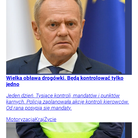
Wielka obława drogówki. Będą kontrolować tylko
jedno
Jeden dzień. Tysiące kontroli, mandatów i punktów
karnych. Policja zaplanowała akcję kontroli kierowców.
Od rana posypią się mandaty.
Motoryzacja
Kraj
Życie