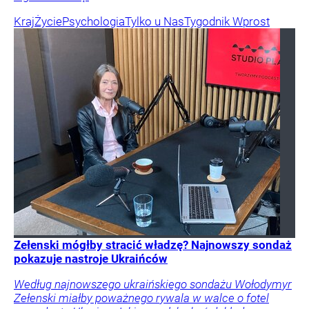
Kraj
Życie
Psychologia
Tylko u Nas
Tygodnik Wprost
Zełenski mógłby stracić władzę? Najnowszy sondaż
pokazuje nastroje Ukraińców
Według najnowszego ukraińskiego sondażu Wołodymyr
Zełenski miałby poważnego rywala w walce o fotel