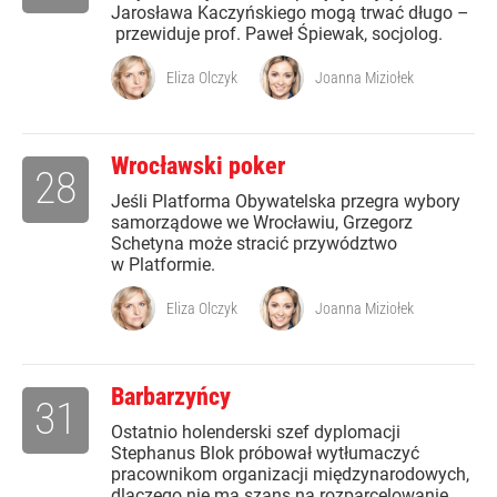
Jarosława Kaczyńskiego mogą trwać długo –
przewiduje prof. Paweł Śpiewak, socjolog.
Eliza Olczyk
Joanna Miziołek
Wrocławski poker
28
Jeśli Platforma Obywatelska przegra wybory
samorządowe we Wrocławiu, Grzegorz
Schetyna może stracić przywództwo
w Platformie.
Eliza Olczyk
Joanna Miziołek
Barbarzyńcy
31
Ostatnio holenderski szef dyplomacji
Stephanus Blok próbował wytłumaczyć
pracownikom organizacji międzynarodowych,
dlaczego nie ma szans na rozparcelowanie