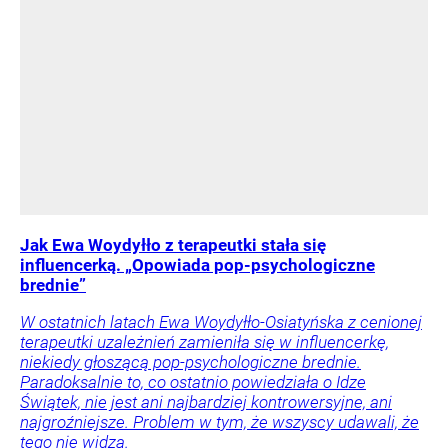
Jak Ewa Woydyłło z terapeutki stała się
influencerką. „Opowiada pop-psychologiczne
brednie”
W ostatnich latach Ewa Woydyłło-Osiatyńska z cenionej
terapeutki uzależnień zamieniła się w influencerkę,
niekiedy głoszącą pop-psychologiczne brednie.
Paradoksalnie to, co ostatnio powiedziała o Idze
Świątek, nie jest ani najbardziej kontrowersyjne, ani
najgroźniejsze. Problem w tym, że wszyscy udawali, że
tego nie widzą.