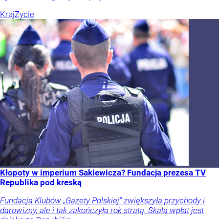
Kraj
Życie
Kłopoty w imperium Sakiewicza? Fundacja prezesa TV
Republika pod kreską
Fundacja Klubów „Gazety Polskiej” zwiększyła przychody i
darowizny, ale i tak zakończyła rok stratą. Skala wpłat jest