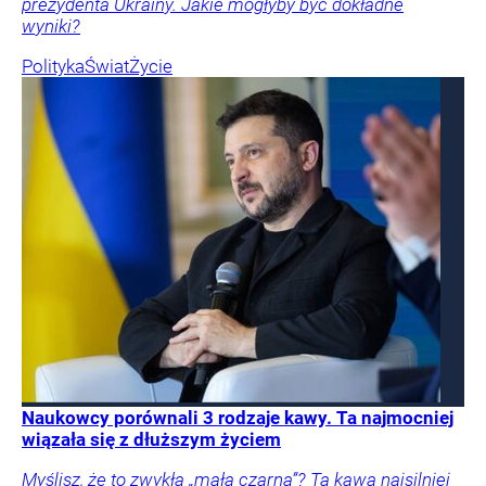
prezydenta Ukrainy. Jakie mogłyby być dokładne
wyniki?
Polityka
Świat
Życie
Naukowcy porównali 3 rodzaje kawy. Ta najmocniej
wiązała się z dłuższym życiem
Myślisz, że to zwykła „mała czarna”? Ta kawa najsilniej