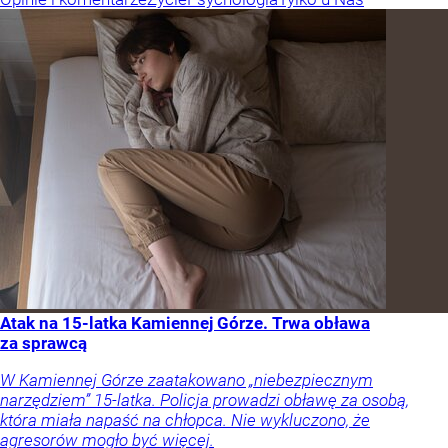
Atak na 15-latka Kamiennej Górze. Trwa obława
za sprawcą
W Kamiennej Górze zaatakowano „niebezpiecznym
narzędziem” 15-latka. Policja prowadzi obławę za osobą,
która miała napaść na chłopca. Nie wykluczono, że
agresorów mogło być więcej.