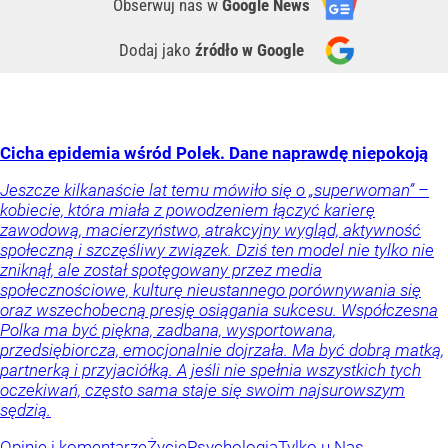
Obserwuj nas
w
Google News
Dodaj jako
źródło w Google
Cicha epidemia wśród Polek. Dane naprawdę niepokoją
Jeszcze kilkanaście lat temu mówiło się o „superwoman” –
kobiecie, która miała z powodzeniem łączyć karierę
zawodową, macierzyństwo, atrakcyjny wygląd, aktywność
społeczną i szczęśliwy związek. Dziś ten model nie tylko nie
zniknął, ale został spotęgowany przez media
społecznościowe, kulturę nieustannego porównywania się
oraz wszechobecną presję osiągania sukcesu. Współczesna
Polka ma być piękna, zadbana, wysportowana,
przedsiębiorcza, emocjonalnie dojrzała. Ma być dobrą matką,
partnerką i przyjaciółką. A jeśli nie spełnia wszystkich tych
oczekiwań, często sama staje się swoim najsurowszym
sędzią.
Opinie i komentarze
Życie
Psychologia
Tylko u Nas