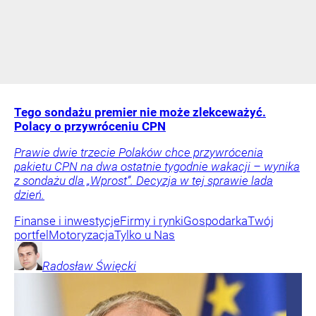
Tego sondażu premier nie może zlekceważyć.
Polacy o przywróceniu CPN
Prawie dwie trzecie Polaków chce przywrócenia
pakietu CPN na dwa ostatnie tygodnie wakacji – wynika
z sondażu dla „Wprost”. Decyzja w tej sprawie lada
dzień.
Finanse i inwestycje
Firmy i rynki
Gospodarka
Twój
portfel
Motoryzacja
Tylko u Nas
Radosław
Święcki