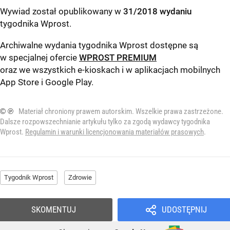
Wywiad został opublikowany w
31/2018 wydaniu
tygodnika Wprost
.
Archiwalne wydania tygodnika Wprost dostępne są
w specjalnej ofercie
WPROST PREMIUM
oraz we wszystkich e-kioskach i w aplikacjach mobilnych
App Store
i
Google Play
.
© ℗
Materiał chroniony prawem autorskim. Wszelkie prawa zastrzeżone.
Dalsze rozpowszechnianie artykułu tylko za zgodą wydawcy tygodnika
Wprost.
Regulamin i warunki licencjonowania materiałów prasowych
.
Tygodnik Wprost
Zdrowie
SKOMENTUJ
UDOSTĘPNIJ