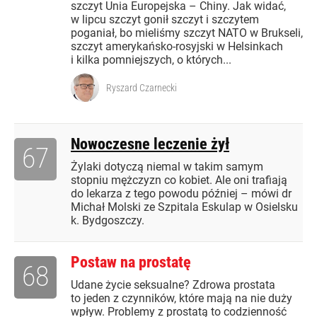
szczyt Unia Europejska – Chiny. Jak widać,
w lipcu szczyt gonił szczyt i szczytem
poganiał, bo mieliśmy szczyt NATO w Brukseli,
szczyt amerykańsko-rosyjski w Helsinkach
i kilka pomniejszych, o których...
Ryszard Czarnecki
Nowoczesne leczenie żył
67
Żylaki dotyczą niemal w takim samym
stopniu mężczyzn co kobiet. Ale oni trafiają
do lekarza z tego powodu później – mówi dr
Michał Molski ze Szpitala Eskulap w Osielsku
k. Bydgoszczy.
Postaw na prostatę
68
Udane życie seksualne? Zdrowa prostata
to jeden z czynników, które mają na nie duży
wpływ. Problemy z prostatą to codzienność