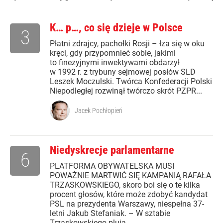
K… p…, co się dzieje w Polsce
3
Płatni zdrajcy, pachołki Rosji – łza się w oku
kręci, gdy przypomnieć sobie, jakimi
to finezyjnymi inwektywami obdarzył
w 1992 r. z trybuny sejmowej posłów SLD
Leszek Moczulski. Twórca Konfederacji Polski
Niepodległej rozwinął twórczo skrót PZPR...
Jacek Pochłopień
Niedyskrecje parlamentarne
6
PLATFORMA OBYWATELSKA MUSI
POWAŻNIE MARTWIĆ SIĘ KAMPANIĄ RAFAŁA
TRZASKOWSKIEGO, skoro boi się o te kilka
procent głosów, które może zdobyć kandydat
PSL na prezydenta Warszawy, niespełna 37-
letni Jakub Stefaniak. – W sztabie
Trzaskowskiego plują...