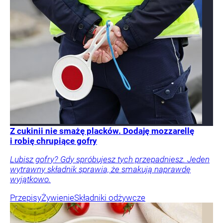
Z cukinii nie smażę placków. Dodaję mozzarellę
i robię chrupiące gofry
Lubisz gofry? Gdy spróbujesz tych przepadniesz. Jeden
wytrawny składnik sprawia, że smakują naprawdę
wyjątkowo.
Przepisy
Żywienie
Składniki odżywcze