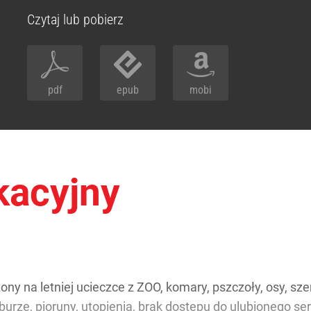
Czytaj lub pobierz
pdf
epub
mobi
acyjny
ytony na letniej ucieczce z ZOO, komary, pszczoły, osy, sz
burze, pioruny, utopienia, brak dostępu do ulubionego ser