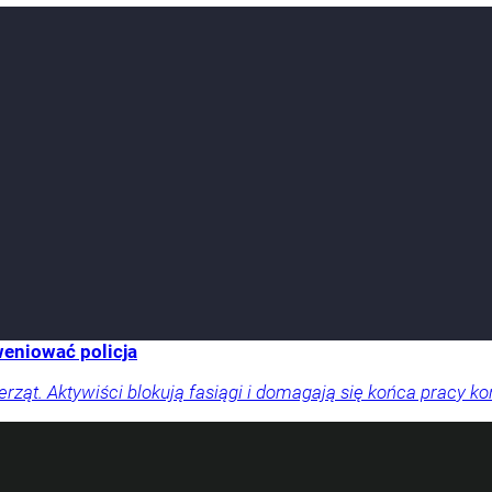
weniować policja
rząt. Aktywiści blokują fasiągi i domagają się końca pracy ko