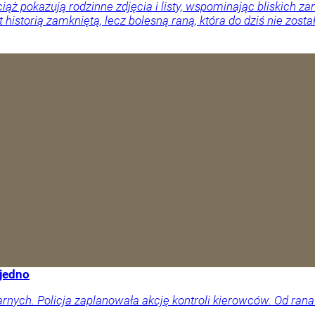
ciąż pokazują rodzinne zdjęcia i listy, wspominając bliskich
 historią zamkniętą, lecz bolesną raną, która do dziś nie zosta
 jedno
arnych. Policja zaplanowała akcję kontroli kierowców. Od rana