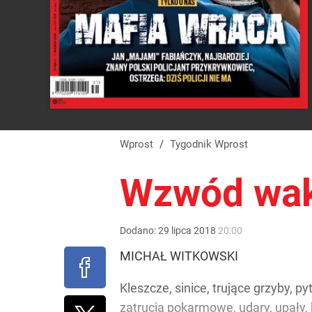
Wprost
/
Tygodnik Wprost
Wzwód wak
Dodano:
29
lipca
2018
20:00
MICHAŁ WITKOWSKI
Kleszcze, sinice, trujące grzyby, p
zatrucia pokarmowe, udary, upały, 