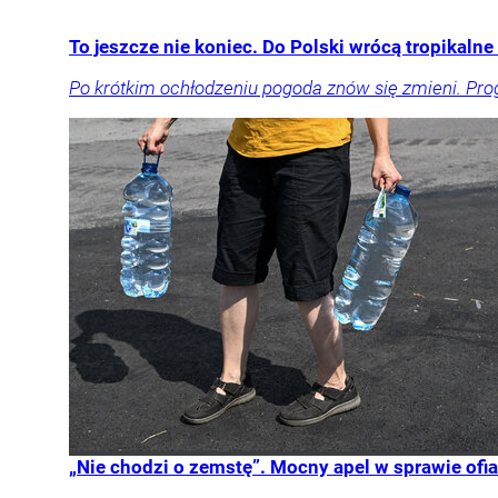
To jeszcze nie koniec. Do Polski wrócą tropikaln
Po krótkim ochłodzeniu pogoda znów się zmieni. Pro
„Nie chodzi o zemstę”. Mocny apel w sprawie ofia