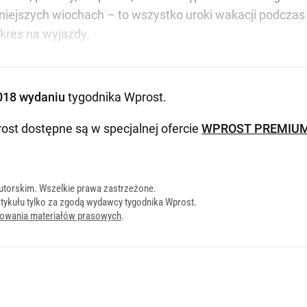
iejszych wiochach – to wszystko uroki wakacji podczas n
okres na wyjazdy.
018 wydaniu
tygodnika Wprost
.
ost dostępne są w specjalnej ofercie
WPROST PREMIU
utorskim. Wszelkie prawa zastrzeżone.
tykułu tylko za zgodą wydawcy tygodnika Wprost.
onowania materiałów prasowych
.