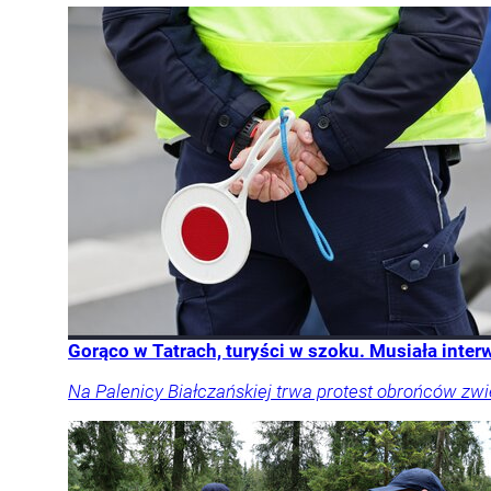
Gorąco w Tatrach, turyści w szoku. Musiała inter
Na Palenicy Białczańskiej trwa protest obrońców zwie