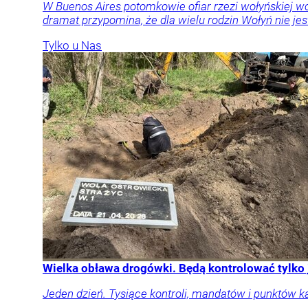
W Buenos Aires potomkowie ofiar rzezi wołyńskiej w
dramat przypomina, że dla wielu rodzin Wołyń nie jest
Tylko u Nas
Wielka obława drogówki. Będą kontrolować tylko
Jeden dzień. Tysiące kontroli, mandatów i punktów k