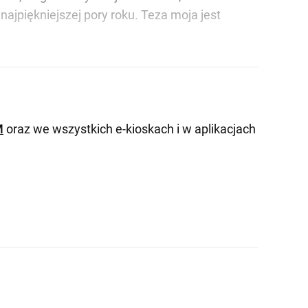
ajpiękniejszej pory roku. Teza moja jest
M
oraz we wszystkich e-kioskach i w aplikacjach