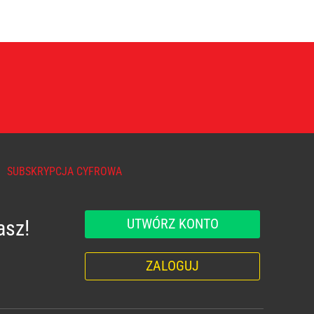
SUBSKRYPCJA CYFROWA
UTWÓRZ KONTO
asz!
ZALOGUJ