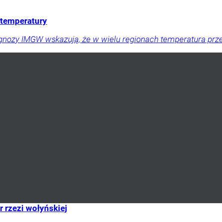
e temperatury
gnozy IMGW wskazują, że w wielu regionach temperatura prze
r rzezi wołyńskiej