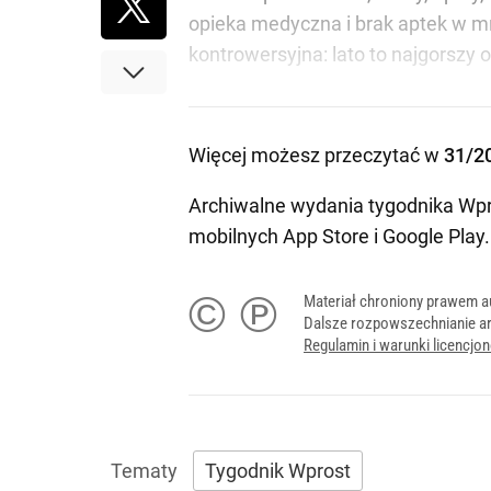
opieka medyczna i brak aptek w mn
kontrowersyjna: lato to najgorszy 
Więcej możesz przeczytać w
31/2
Archiwalne wydania tygodnika Wpr
mobilnych
App Store
i
Google Play
.
© ℗
Materiał chroniony prawem a
Dalsze rozpowszechnianie ar
Regulamin i warunki licencj
Tygodnik Wprost