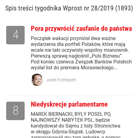
Spis treści
tygodnika Wprost nr 28/2019 (1893)
Pora przywrócić zaufanie do państwa
4
Początek wakacji przyniósł dwa ważne
wydarzenia dla portfeli Polaków, które mają
wcale nie taki oczywisty wspólny mianownik.
Pierwszą sprawę nagłośnił „Puls Biznesu”.
Pod koniec czerwca Związek Banków Polskich
wysłał list do premiera Morawieckiego...
Jacek Pochłopień
Niedyskrecje parlamentarne
8
MAREK BIERNACKI, BYŁY POSEŁ PO,
NAJNOWSZY NABYTEK PSL, będzie
kandydował do Sejmu z listy Stronnictwa
w okręgu Gdynia-Słupsk. Ludowcy
zaproponowali mu tam jedynkę, a pomoc