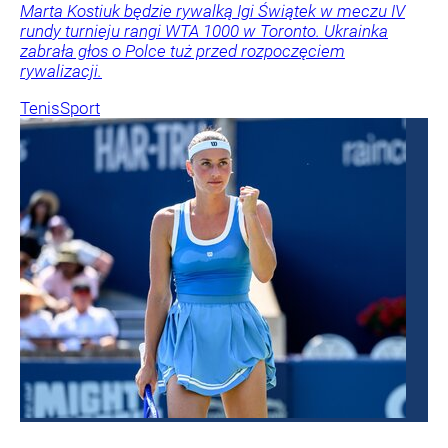
Marta Kostiuk będzie rywalką Igi Świątek w meczu IV
rundy turnieju rangi WTA 1000 w Toronto. Ukrainka
zabrała głos o Polce tuż przed rozpoczęciem
rywalizacji.
Tenis
Sport