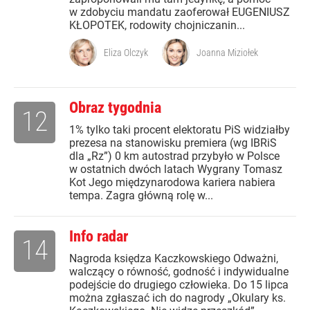
w zdobyciu mandatu zaoferował EUGENIUSZ
KŁOPOTEK, rodowity chojniczanin...
Eliza Olczyk
Joanna Miziołek
Obraz tygodnia
12
1% tylko taki procent elektoratu PiS widziałby
prezesa na stanowisku premiera (wg IBRiS
dla „Rz”) 0 km autostrad przybyło w Polsce
w ostatnich dwóch latach Wygrany Tomasz
Kot Jego międzynarodowa kariera nabiera
tempa. Zagra główną rolę w...
Info radar
14
Nagroda księdza Kaczkowskiego Odważni,
walczący o równość, godność i indywidualne
podejście do drugiego człowieka. Do 15 lipca
można zgłaszać ich do nagrody „Okulary ks.