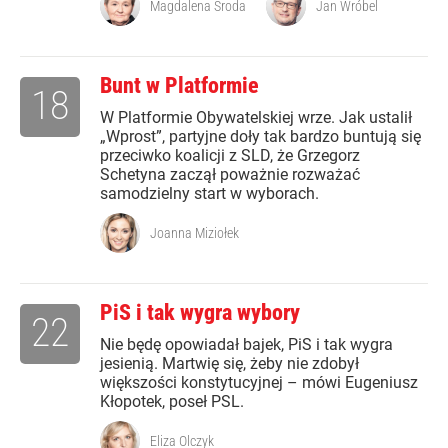
Magdalena Środa
Jan Wróbel
Bunt w Platformie
18
W Platformie Obywatelskiej wrze. Jak ustalił
„Wprost”, partyjne doły tak bardzo buntują się
przeciwko koalicji z SLD, że Grzegorz
Schetyna zaczął poważnie rozważać
samodzielny start w wyborach.
Joanna Miziołek
PiS i tak wygra wybory
22
Nie będę opowiadał bajek, PiS i tak wygra
jesienią. Martwię się, żeby nie zdobył
większości konstytucyjnej – mówi Eugeniusz
Kłopotek, poseł PSL.
Eliza Olczyk