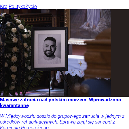
Kraj
Polityka
Życie
Masowe zatrucia nad polskim morzem. Wprowadzono
kwarantannę
W Międzywodziu doszło do grupowego zatrucia w jednym z
ośrodków rehabilitacyjnych. Sprawą zajął się sanepid z
Kamienia Pomorskiego.