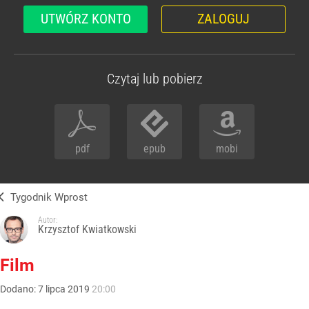
UTWÓRZ KONTO
ZALOGUJ
Czytaj lub pobierz
pdf
epub
mobi
Tygodnik Wprost
Autor:
Krzysztof Kwiatkowski
Film
Dodano:
7
lipca
2019
20:00