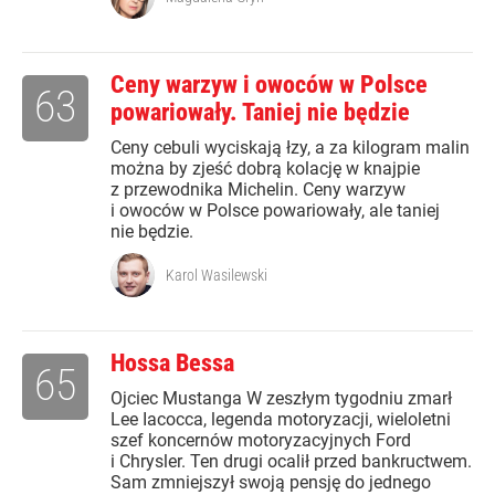
Ceny warzyw i owoców w Polsce
63
powariowały. Taniej nie będzie
Ceny cebuli wyciskają łzy, a za kilogram malin
można by zjeść dobrą kolację w knajpie
z przewodnika Michelin. Ceny warzyw
i owoców w Polsce powariowały, ale taniej
nie będzie.
Karol Wasilewski
Hossa Bessa
65
Ojciec Mustanga W zeszłym tygodniu zmarł
Lee Iacocca, legenda motoryzacji, wieloletni
szef koncernów motoryzacyjnych Ford
i Chrysler. Ten drugi ocalił przed bankructwem.
Sam zmniejszył swoją pensję do jednego