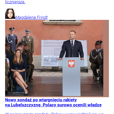
liczniejsza.
Magdalena
Frindt
Nowy sondaż po wtargnięciu rakiety
na Lubelszczyznę. Polacy surowo ocenili władze