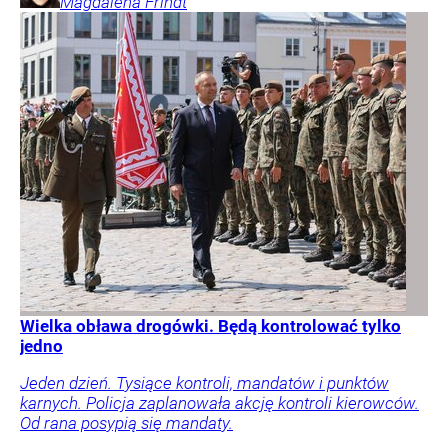
Magdalena
Frindt
Wielka obława drogówki. Będą kontrolować tylko
jedno
Jeden dzień. Tysiące kontroli, mandatów i punktów
karnych. Policja zaplanowała akcję kontroli kierowców.
Od rana posypią się mandaty.