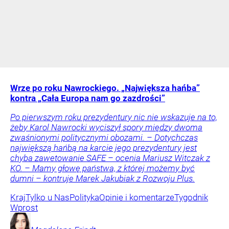
Wrze po roku Nawrockiego. „Największa hańba”
kontra „Cała Europa nam go zazdrości”
Po pierwszym roku prezydentury nic nie wskazuje na to,
żeby Karol Nawrocki wyciszył spory między dwoma
zwaśnionymi politycznymi obozami. – Dotychczas
największą hańbą na karcie jego prezydentury jest
chyba zawetowanie SAFE – ocenia Mariusz Witczak z
KO. – Mamy głowę państwa, z której możemy być
dumni – kontruje Marek Jakubiak z Rozwoju Plus.
Kraj
Tylko u Nas
Polityka
Opinie i komentarze
Tygodnik
Wprost