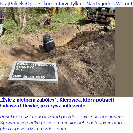
Kraj
Polityka
Opinie i komentarze
Tylko u Nas
Tygodnik Wprost
„Żyję z piętnem zabójcy”. Kierowca, który potrącił
Łukasza Litewkę, przerywa milczenie
Poseł Łukasz Litewka zmarł po zderzeniu z samochodem.
Sprawca wypadku po wielu miesiącach postanowił zabrać
głos i opowiedzieć o zdarzeniu.