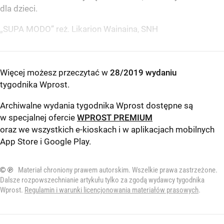
dla dzieci.
„SUPA MODO” reż. Likarion Wainaina, SNH
Więcej możesz przeczytać w
28/2019 wydaniu
tygodnika Wprost
.
Archiwalne wydania tygodnika Wprost dostępne są
w specjalnej ofercie
WPROST PREMIUM
oraz we wszystkich e-kioskach i w aplikacjach mobilnych
App Store
i
Google Play
.
© ℗
Materiał chroniony prawem autorskim. Wszelkie prawa zastrzeżone.
Dalsze rozpowszechnianie artykułu tylko za zgodą wydawcy tygodnika
Wprost.
Regulamin i warunki licencjonowania materiałów prasowych
.