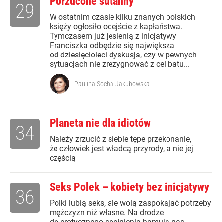
Porzucone sutanny
29
W ostatnim czasie kilku znanych polskich
księży ogłosiło odejście z kapłaństwa.
Tymczasem już jesienią z inicjatywy
Franciszka odbędzie się największa
od dziesięcioleci dyskusja, czy w pewnych
sytuacjach nie zrezygnować z celibatu...
Paulina Socha-Jakubowska
Planeta nie dla idiotów
34
Należy zrzucić z siebie tępe przekonanie,
że człowiek jest władcą przyrody, a nie jej
częścią
Seks Polek – kobiety bez inicjatywy
36
Polki lubią seks, ale wolą zaspokajać potrzeby
mężczyzn niż własne. Na drodze
do erotycznego spełnienia hamują nas