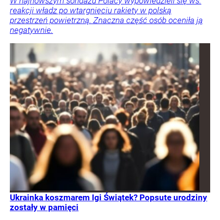
W najnowszym sondażu Polacy wypowiedzieli się ws.
reakcji władz po wtargnięciu rakiety w polską
przestrzeń powietrzną. Znaczna część osób oceniła ją
negatywnie.
Ukrainka koszmarem Igi Świątek? Popsute urodziny
zostały w pamięci