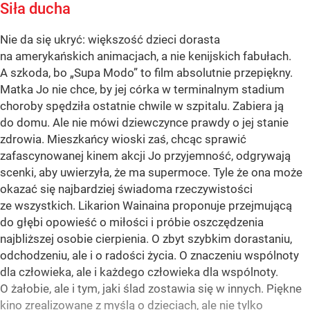
Siła ducha
Nie da się ukryć: większość dzieci dorasta
na amerykańskich animacjach, a nie kenijskich fabułach.
A szkoda, bo „Supa Modo” to film absolutnie przepiękny.
Matka Jo nie chce, by jej córka w terminalnym stadium
choroby spędziła ostatnie chwile w szpitalu. Zabiera ją
do domu. Ale nie mówi dziewczynce prawdy o jej stanie
zdrowia. Mieszkańcy wioski zaś, chcąc sprawić
zafascynowanej kinem akcji Jo przyjemność, odgrywają
scenki, aby uwierzyła, że ma supermoce. Tyle że ona może
okazać się najbardziej świadoma rzeczywistości
ze wszystkich. Likarion Wainaina proponuje przejmującą
do głębi opowieść o miłości i próbie oszczędzenia
najbliższej osobie cierpienia. O zbyt szybkim dorastaniu,
odchodzeniu, ale i o radości życia. O znaczeniu wspólnoty
dla człowieka, ale i każdego człowieka dla wspólnoty.
O żałobie, ale i tym, jaki ślad zostawia się w innych. Piękne
kino zrealizowane z myślą o dzieciach, ale nie tylko