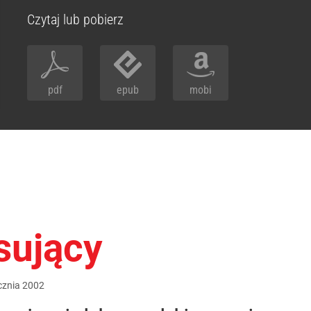
Czytaj lub pobierz
pdf
epub
mobi
sujący
cznia
2002