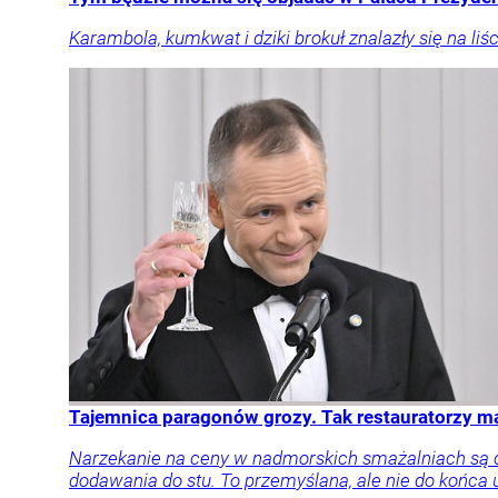
Karambola, kumkwat i dziki brokuł znalazły się na 
Tajemnica paragonów grozy. Tak restauratorzy 
Narzekanie na ceny w nadmorskich smażalniach są cz
dodawania do stu. To przemyślana, ale nie do końca 