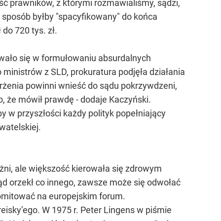
ść prawników, z którymi rozmawialiśmy, sądzi,
en sposób byłby "spacyfikowany" do końca
do 720 tys. zł.
owało się w formułowaniu absurdalnych
 ministrów z SLD, prokuratura podjęła działania
arżenia powinni wnieść do sądu pokrzywdzeni,
to, że mówił prawdę - dodaje Kaczyński.
by w przyszłości każdy polityk popełniający
atelskiej.
żni, ale większość kierowała się zdrowym
sąd orzekł co innego, zawsze może się odwołać
romitować na europejskim forum.
eisky’ego. W 1975 r. Peter Lingens w piśmie