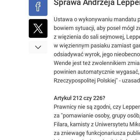
Sprawa Andrzeja Lepper
Ustawa o wykonywaniu mandatu pos
bowiem sytuacji, aby poseł mógł z
z więzienia do sali sejmowej, Lepp
w więziennym pasiaku zamiast gar
odsiadywać wyrok, jego nieobecnoś
Wende jest też zwolennikiem zmian
powinien automatycznie wygasać, b
Rzeczypospolitej Polskiej" - uzasa
Artykuł 212 czy 226?
Prawnicy nie są zgodni, czy Lepper
za "pomawianie osoby, grupy osób
Filara, karnisty z Uniwersytetu Mi
za zniewagę funkcjonariusza public