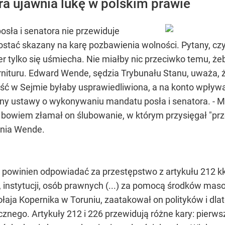
a ujawnia lukę w polskim prawie
ła i senatora nie przewiduje
ostać skazany na karę pozbawienia wolności. Pytany, cz
er tylko się uśmiecha. Nie miałby nic przeciwko temu, że
nituru. Edward Wende, sędzia Trybunału Stanu, uważa, ż
ć w Sejmie byłaby usprawiedliwiona, a na konto wpływał
y ustawy o wykonywaniu mandatu posła i senatora. - Ma
owiem złamał on ślubowanie, w którym przysięgał "prze
dnia Wende.
 powinien odpowiadać za przestępstwo z artykułu 212 kk -
, instytucji, osób prawnych (...) za pomocą środków m
kołaja Kopernika w Toruniu, zaatakował on polityków i dla
znego. Artykuły 212 i 226 przewidują różne kary: pierws