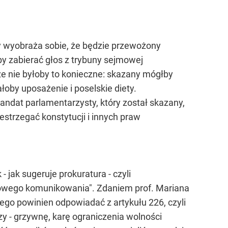
y wyobraża sobie, że będzie przewożony
by zabierać głos z trybuny sejmowej
e nie byłoby to konieczne: skazany mógłby
oby uposażenie i poselskie diety.
ndat parlamentarzysty, który został skazany,
strzegać konstytucji i innych praw
 jak sugeruje prokuratura - czyli
asowego komunikowania". Zdaniem prof. Mariana
tego powinien odpowiadać z artykułu 226, czyli
zy - grzywnę, karę ograniczenia wolności