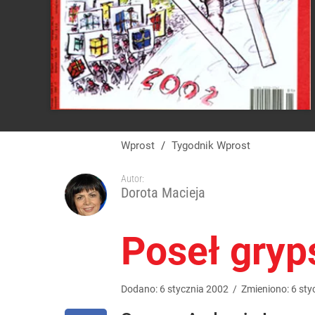
Wprost
/
Tygodnik Wprost
Autor:
Dorota Macieja
Poseł gryp
Dodano:
6
stycznia
2002
/
Zmieniono:
6
sty