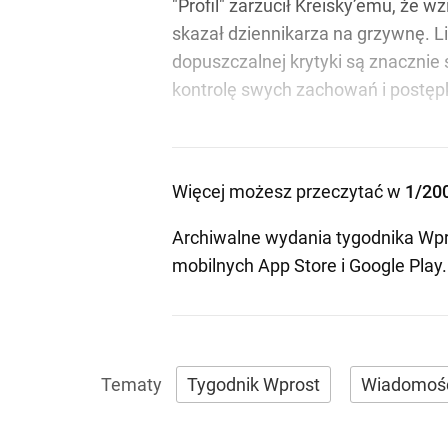
"Profil" zarzucił Kreisky’emu, że 
skazał dziennikarza na grzywnę. Li
dopuszczalnej krytyki są znacznie
kontrolę swych zachowań i postępkó
Więcej możesz przeczytać w
1/20
Archiwalne wydania tygodnika Wpr
mobilnych
App Store
i
Google Play
.
Tygodnik Wprost
Wiadomoś