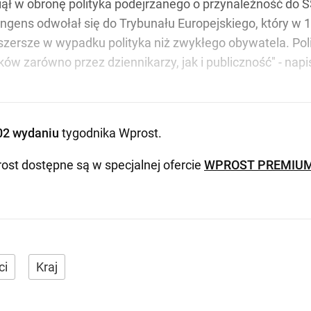
wziął w obronę polityka podejrzanego o przynależność do 
ngens odwołał się do Trybunału Europejskiego, który w 19
 szersze w wypadku polityka niż zwykłego obywatela. Po
w zarówno przez dziennikarzy, jak i publiczność" - napi
02 wydaniu
tygodnika Wprost
.
ost dostępne są w specjalnej ofercie
WPROST PREMIU
ci
Kraj