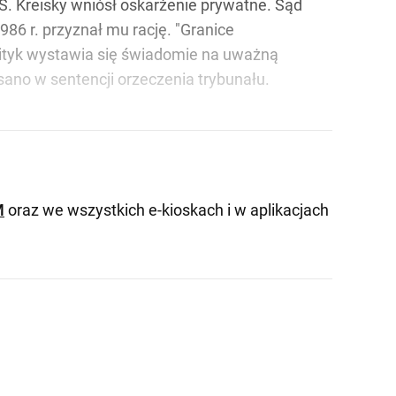
SS. Kreisky wniósł oskarżenie prywatne. Sąd
86 r. przyznał mu rację. "Granice
lityk wystawia się świadomie na uważną
sano w sentencji orzeczenia trybunału.
M
oraz we wszystkich e-kioskach i w aplikacjach