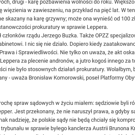
wóch, drugi - karę pozbawienia wolności do roku. Większo
ę więzienia w zawieszeniu, na przykład na pięć lat. W t
e skazany na karę grzywny; może ona wynieść od 100 zł 
stanowczości prokuratury w sprawie Leppera.
żył członków rządu Jerzego Buzka. Także OPZZ specjaliz
netowi. I nic się nie działo. Dopiero kiedy zaatakowano
Prawa i Sprawiedliwości. Nie tylko on uważa, że akt osk
ię Leppera za plecenie andronów, a jutro kogoś innego za 
ości nie było stosownych działań prokuratury. Wolałbym, 
any - uważa Bronisław Komorowski, poseł Platformy Obyw
rochę spraw sądowych w życiu miałem: sędziowie byli ró
Lepper. Jest przekonany, że nie naruszył prawa, a gdyby 
nak nadzieję, że polskie sądy nie będą chciały się komp
 trybunału w sprawie byłego kanclerza Austrii Brunona Kr