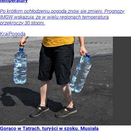
temperatury
Po krótkim ochłodzeniu pogoda znów się zmieni. Prognozy
IMGW wskazują, że w wielu regionach temperatura
przekroczy 30 stopni.
Kraj
Pogoda
Gorąco w Tatrach, turyści w szoku. Musiała