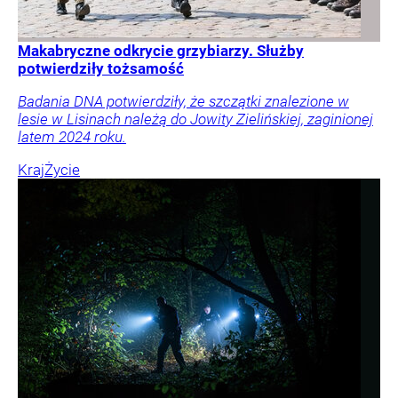
Makabryczne odkrycie grzybiarzy. Służby
potwierdziły tożsamość
Badania DNA potwierdziły, że szczątki znalezione w
lesie w Lisinach należą do Jowity Zielińskiej, zaginionej
latem 2024 roku.
Kraj
Życie