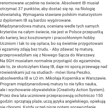
renomowane uczelnie na świecie. Absolwent IB musiał
otrzymać 37 punktów, aby dostać się np. na filologię
słowiańską. Wymagania stawiane polskim maturzystom
z dyplomem IB są bardzo wygórowane.
Międzynarodowa matura, oceniana wedle tych samych
kryteriów na całym świecie, nie jest w Polsce przepustką
do kariery, lecz kosztownym i pracochłonnym hobby.
Uczniom i tak to się opłaca, bo są świetnie przygotowani
i egzaminy zdają bez trudu. - Aby zdawać tę maturę,
przeprowadziłam się z Nowego Sącza do Warszawy.
Na SGH musiałam normalnie przystąpić do egzaminów,
ale to, że skończyłam klasę IB, daje mi sporą przewagę nad
rówieśnikami już na studiach - mówi Ilona Peszko,
absolwentka IB w LO im. Mikołaja Kopernika w Warszawie.
Program międzynarodowej matury to nie tylko nauka,
ale i wychowanie obywatelskie (Creativity Action System).
Przez dwa lata uczniowie przepracowują ochotniczo 150
godzin: sprzątają plaże, uczą języka angielskiego, opiekują
się chorymi. Każdy uczeń pisze potem sprawozdanie