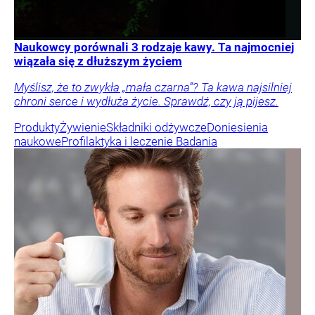
Naukowcy porównali 3 rodzaje kawy. Ta najmocniej
wiązała się z dłuższym życiem
Myślisz, że to zwykła „mała czarna”? Ta kawa najsilniej
chroni serce i wydłuża życie. Sprawdź, czy ją pijesz.
Produkty
Żywienie
Składniki odżywcze
Doniesienia
naukowe
Profilaktyka i leczenie
Badania