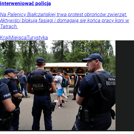
interweniować policja
Na Palenicy Białczańskiej trwa protest obrońców zwierząt.
Aktywiści blokują fasiągi i domagają się końca pracy koni w
Tatrach.
Kraj
Miejsca
Turystyka