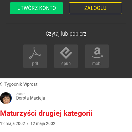
UTWÓRZ KONTO
ZALOGUJ
Czytaj lub pobierz
pdf
epub
mobi
Tygodnik Wprost
Autor:
Dorota Macieja
Maturzyści drugiej kategorii
12
maja
2002
/
12
maja
2002