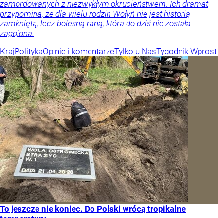
zamordowanych z niezwykłym okrucieństwem. Ich dramat
przypomina, że dla wielu rodzin Wołyń nie jest historią
zamkniętą, lecz bolesną raną, która do dziś nie została
zagojona.
Kraj
Polityka
Opinie i komentarze
Tylko u Nas
Tygodnik Wprost
To jeszcze nie koniec. Do Polski wrócą tropikalne