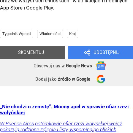
oraz we wszystkich e-kioskach i w aplikacjach mobilnych
App Store
i
Google Play
.
Tygodnik Wprost
Wiadomości
Kraj
SKOMENTUJ
UDOSTĘPNIJ
Obserwuj nas
w
Google News
Dodaj jako
źródło w Google
„Nie chodzi o zemstę”. Mocny apel w sprawie ofiar rzezi
wołyńskiej
W Buenos Aires potomkowie ofiar rzezi wołyńskiej wciąż
pokazują rodzinne zdjęcia i listy, wspominając bliskich