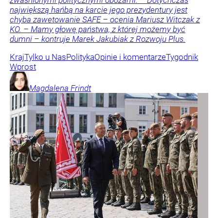
zwaśnionymi politycznymi obozami. – Dotychczas
największą hańbą na karcie jego prezydentury jest
chyba zawetowanie SAFE – ocenia Mariusz Witczak z
KO. – Mamy głowę państwa, z której możemy być
dumni – kontruje Marek Jakubiak z Rozwoju Plus.
Kraj
Tylko u Nas
Polityka
Opinie i komentarze
Tygodnik
Wprost
Magdalena
Frindt