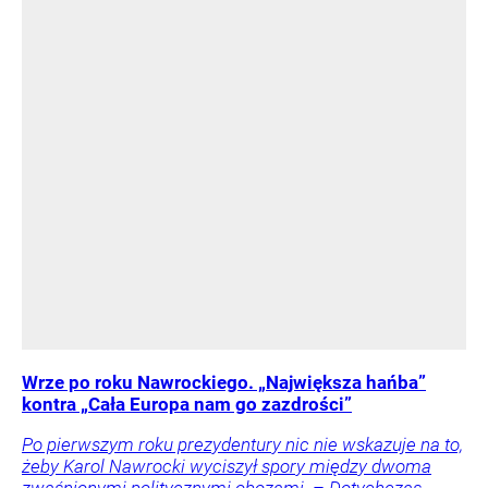
Wrze po roku Nawrockiego. „Największa hańba”
kontra „Cała Europa nam go zazdrości”
Po pierwszym roku prezydentury nic nie wskazuje na to,
żeby Karol Nawrocki wyciszył spory między dwoma