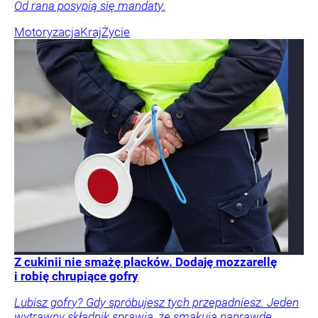
Od rana posypią się mandaty.
Motoryzacja
Kraj
Życie
Z cukinii nie smażę placków. Dodaję mozzarellę
i robię chrupiące gofry
Lubisz gofry? Gdy spróbujesz tych przepadniesz. Jeden
wytrawny składnik sprawia, że smakują naprawdę