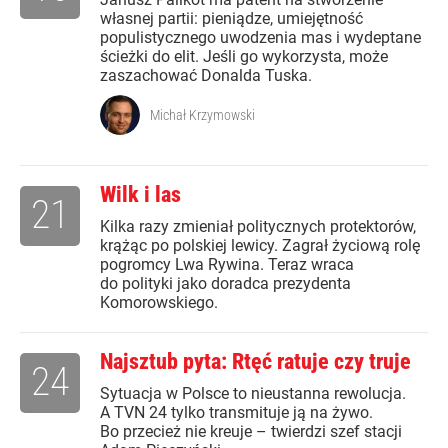
własnej partii: pieniądze, umiejętność
populistycznego uwodzenia mas i wydeptane
ścieżki do elit. Jeśli go wykorzysta, może
zaszachować Donalda Tuska.
Michał Krzymowski
Wilk i las
21
Kilka razy zmieniał politycznych protektorów,
krążąc po polskiej lewicy. Zagrał życiową rolę
pogromcy Lwa Rywina. Teraz wraca
do polityki jako doradca prezydenta
Komorowskiego.
Najsztub pyta: Rtęć ratuje czy truje
24
Sytuacja w Polsce to nieustanna rewolucja.
A TVN 24 tylko transmituje ją na żywo.
Bo przecież nie kreuje – twierdzi szef stacji