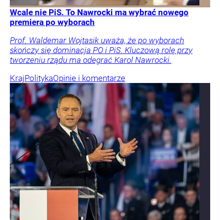
Wcale nie PiS. To Nawrocki ma wybrać nowego
premiera po wyborach
Prof. Waldemar Wojtasik uważa, że po wyborach
skończy się dominacja PO i PiS. Kluczową rolę przy
tworzeniu rządu ma odegrać Karol Nawrocki.
Kraj
Polityka
Opinie i komentarze