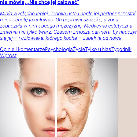
nie mówią. „Nie chcę jej całować”
Miała wyglądać lepiej. Zrobiła usta i nagle jej partner przestał
mieć ochotę ją całować. On poprawił szczękę, a żona
zobaczyła w nim obcego mężczyznę. Medycyna estetyczna
zmienia nie tylko twarz. Czasem zmusza partnera, by nauczył
się jej – i człowieka, którego kocha – zupełnie od nowa.
Opinie i komentarze
Psychologia
Życie
Tylko u Nas
Tygodnik
Wprost