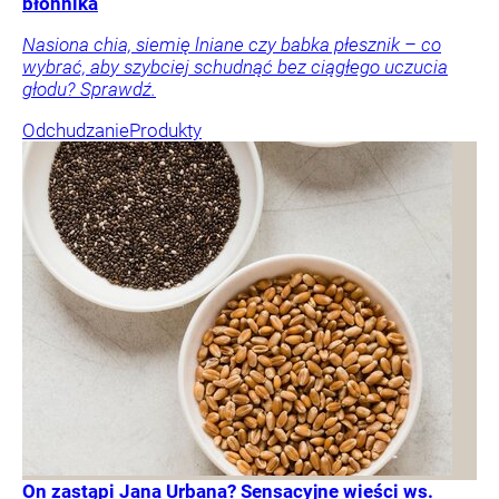
błonnika
Nasiona chia, siemię lniane czy babka płesznik – co
wybrać, aby szybciej schudnąć bez ciągłego uczucia
głodu? Sprawdź.
Odchudzanie
Produkty
On zastąpi Jana Urbana? Sensacyjne wieści ws.