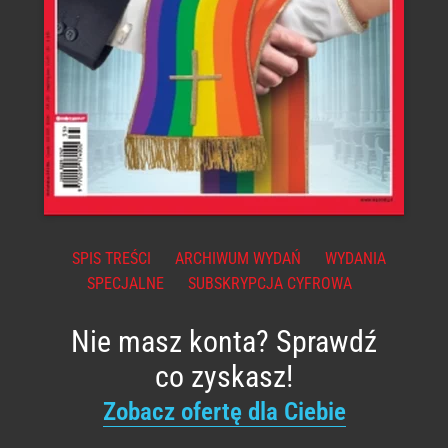
SPIS TREŚCI
ARCHIWUM WYDAŃ
WYDANIA
SPECJALNE
SUBSKRYPCJA CYFROWA
Nie masz konta? Sprawdź
co zyskasz!
Zobacz ofertę dla Ciebie