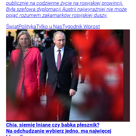
publicznie na codzienne życie na rosyjskiej prowincji.
Była szefowa dyplomacji Austrii najwyraźniej nie może
pojąć rozumem zakamarków rosyjskiej duszy.
Świat
Polityka
Tylko u Nas
Tygodnik Wprost
Chia, siemię lniane czy babka płesznik?
Na odchudzanie wybierz jedno, ma najwięcej