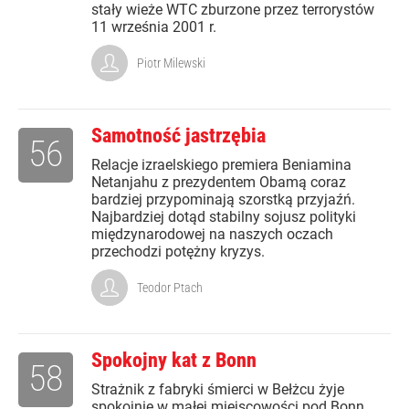
stały wieże WTC zburzone przez terrorystów
11 września 2001 r.
Piotr Milewski
Samotność jastrzębia
56
Relacje izraelskiego premiera Beniamina
Netanjahu z prezydentem Obamą coraz
bardziej przypominają szorstką przyjaźń.
Najbardziej dotąd stabilny sojusz polityki
międzynarodowej na naszych oczach
przechodzi potężny kryzys.
Teodor Ptach
Spokojny kat z Bonn
58
Strażnik z fabryki śmierci w Bełżcu żyje
spokojnie w małej miejscowości pod Bonn.