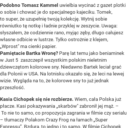
Podobno Tomasz Kammel
uwielbia wycinać z gazet plotki
o sobie i chować je do specjalnego kajeciku. Tomek,
to super, że uzupełnię twoją kolekcję. Wytnij sobie
równiutko tę notkę i ładnie przyklej w zeszycie. Uwaga:
słyszałem, że codziennie rano, myjąc zęby, długo całujesz
własne odbicie w lustrze. Tylko ostrożnie z klejem,
„Wprost" ma cienki papier.
Pamiętacie Bartka Wronę?
Parę lat temu jako beniaminek
w Just 5 zaszczepił wszystkim polskim nieletnim
dziewczętom kolorowe sny. Niedawno Bartek leciał grać
dla Polonii w USA. Na lotnisku okazało się, że leci na lewej
wizie. Wygląda na to, że kolorowe sny to już jednak
przeszłość.
Kasia Cichopek się nie rozbierze.
Wiem, cała Polska już
płacze. Kasi pokazywania „skarbów" zabronił jej mąż. –
To nie to samo, co propozycja zagrania w filmie czy serialu
– tłumaczy Polakom Crazy Frog na łamach „Super
Expressu”. Bzdura, to jedno i to samo. W filmie Cichopek