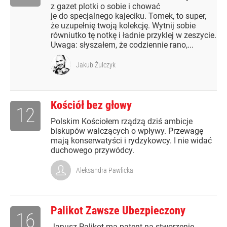
z gazet plotki o sobie i chować
je do specjalnego kajeciku. Tomek, to super,
że uzupełnię twoją kolekcję. Wytnij sobie
równiutko tę notkę i ładnie przyklej w zeszycie.
Uwaga: słyszałem, że codziennie rano,...
Jakub Żulczyk
Kościół bez głowy
12
Polskim Kościołem rządzą dziś ambicje
biskupów walczących o wpływy. Przewagę
mają konserwatyści i rydzykowcy. I nie widać
duchowego przywódcy.
Aleksandra Pawlicka
Palikot Zawsze Ubezpieczony
16
Janusz Palikot ma patent na stworzenie