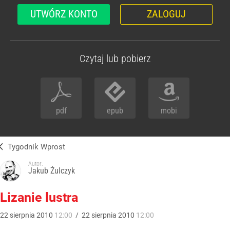
UTWÓRZ KONTO
ZALOGUJ
Czytaj lub pobierz
pdf
epub
mobi
Tygodnik Wprost
Autor:
Jakub Żulczyk
Lizanie lustra
22
sierpnia
2010
12:00
/
22
sierpnia
2010
12:00