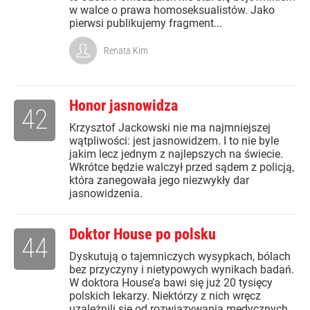
w walce o prawa homoseksualistów. Jako
pierwsi publikujemy fragment...
Renata Kim
Honor jasnowidza
42
Krzysztof Jackowski nie ma najmniejszej
wątpliwości: jest jasnowidzem. I to nie byle
jakim lecz jednym z najlepszych na świecie.
Wkrótce będzie walczył przed sądem z policją,
która zanegowała jego niezwykły dar
jasnowidzenia.
Doktor House po polsku
44
Dyskutują o tajemniczych wysypkach, bólach
bez przyczyny i nietypowych wynikach badań.
W doktora House’a bawi się już 20 tysięcy
polskich lekarzy. Niektórzy z nich wręcz
uzależnili się od rozwiązywania medycznych