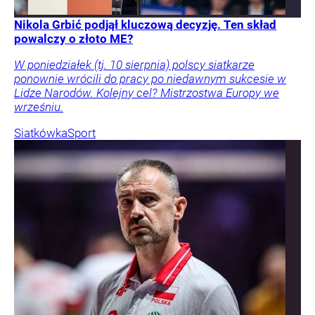
Nikola Grbić podjął kluczową decyzję. Ten skład
powalczy o złoto ME?
W poniedziałek (tj. 10 sierpnia) polscy siatkarze
ponownie wrócili do pracy po niedawnym sukcesie w
Lidze Narodów. Kolejny cel? Mistrzostwa Europy we
wrześniu.
Siatkówka
Sport