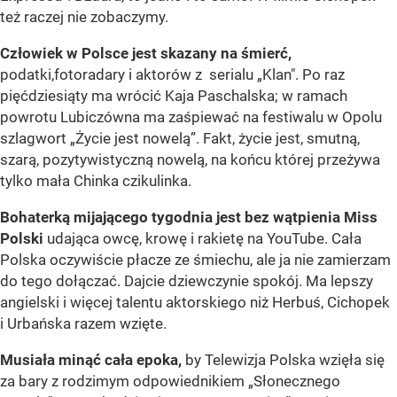
też raczej nie zobaczymy.
Człowiek w Polsce jest skazany na śmierć,
podatki,fotoradary i aktorów z serialu „Klan". Po raz
pięćdziesiąty ma wrócić Kaja Paschalska; w ramach
powrotu Lubiczówna ma zaśpiewać na festiwalu w Opolu
szlagwort „Życie jest nowelą”. Fakt, życie jest, smutną,
szarą, pozytywistyczną nowelą, na końcu której przeżywa
tylko mała Chinka czikulinka.
Bohaterką mijającego tygodnia jest bez wątpienia Miss
Polski
udająca owcę, krowę i rakietę na YouTube. Cała
Polska oczywiście płacze ze śmiechu, ale ja nie zamierzam
do tego dołączać. Dajcie dziewczynie spokój. Ma lepszy
angielski i więcej talentu aktorskiego niż Herbuś, Cichopek
i Urbańska razem wzięte.
Musiała minąć cała epoka,
by Telewizja Polska wzięła się
za bary z rodzimym odpowiednikiem „Słonecznego