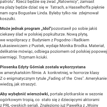
patrolu". Rzecz będzie się zwać „Ratownicy”, zamiast
na plaży będzie dziać się w Tatrach, a Hasselhoffa pięknie
nam ogra Bogusław Linda. Byleby tylko nie zdejmował
koszulki.
Może jednak program „Idol"
pozostawił po sobie jakiś
ciekawy ślad w polskiej popkulturze. Nową płytę,
we współpracy z Budyniem z Pogodno i Radkiem
Łukasiewiczem z Pustek, wydaje Monika Brodka. Materiał,
delikatnie mówiąc, odbiega poziomem od polskiej popowej
siermięgi. Trzymam kciuki.
Piosenka Edyty Górniak została wykorzystana
w amerykańskim filmie. A konkretniej, w horrorze klasy
Z o enigmatycznym tytule „Fading of the Cres". Amerykanie
wiedzą, jak straszyć.
Aby wybębnić wierszówki,
portale plotkarskie w sezonie
ogórkowym tropią, co stało się z dziecięcymi aktorami
z PRL-owskich seriali. Znaleziono już Pawełka z „Wojny