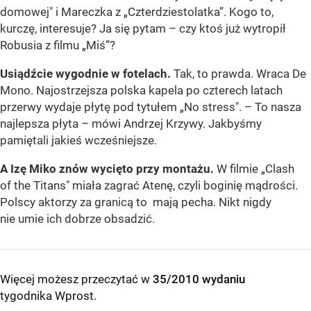
domowej" i Mareczka z „Czterdziestolatka”. Kogo to,
kurczę, interesuje? Ja się pytam – czy ktoś już wytropił
Robusia z filmu „Miś”?
Usiądźcie wygodnie w fotelach.
Tak, to prawda. Wraca De
Mono. Najostrzejsza polska kapela po czterech latach
przerwy wydaje płytę pod tytułem „No stress". – To nasza
najlepsza płyta – mówi Andrzej Krzywy. Jakbyśmy
pamiętali jakieś wcześniejsze.
A Izę Miko znów wycięto przy montażu.
W filmie „Clash
of the Titans" miała zagrać Atenę, czyli boginię mądrości.
Polscy aktorzy za granicą to mają pecha. Nikt nigdy
nie umie ich dobrze obsadzić.
Więcej możesz przeczytać w
35/2010 wydaniu
tygodnika Wprost
.