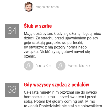
Magdalena Środa
Ślub w szafie
34
Mają dość pytań, kiedy się ożenią i będą mieć
dzieci. Ze strachu przed ujawnieniem polscy
geje szukają gorączkowo partnerki,
by stworzyć z nią pozory normalnego
związku. Niektórzy są gotowi nawet się
ożenić.
Renata Kim
Marlena Mistrzak
Gdy wszyscy szydzą z pedałów
38
Całe lata minęły, nim przyznał się do swego
homoseksualizmu – przed światem i przed
sobą. Potem był głośny coming out. Mimo
to Jacek Poniedziałek nie stał się bojownikiem