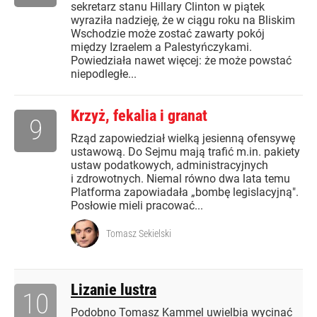
sekretarz stanu Hillary Clinton w piątek
wyraziła nadzieję, że w ciągu roku na Bliskim
Wschodzie może zostać zawarty pokój
między Izraelem a Palestyńczykami.
Powiedziała nawet więcej: że może powstać
niepodległe...
Krzyż, fekalia i granat
9
Rząd zapowiedział wielką jesienną ofensywę
ustawową. Do Sejmu mają trafić m.in. pakiety
ustaw podatkowych, administracyjnych
i zdrowotnych. Niemal równo dwa lata temu
Platforma zapowiadała „bombę legislacyjną".
Posłowie mieli pracować...
Tomasz Sekielski
Lizanie lustra
10
Podobno Tomasz Kammel uwielbia wycinać