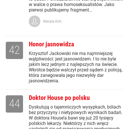
w walce o prawa homoseksualistów. Jako
pierwsi publikujemy fragment...
Renata Kim
Honor jasnowidza
42
Krzysztof Jackowski nie ma najmniejszej
wątpliwości: jest jasnowidzem. I to nie byle
jakim lecz jednym z najlepszych na świecie.
Wkrótce będzie walczył przed sądem z policją,
która zanegowała jego niezwykły dar
jasnowidzenia.
Doktor House po polsku
44
Dyskutują o tajemniczych wysypkach, bólach
bez przyczyny i nietypowych wynikach badań.
W doktora House’a bawi się już 20 tysięcy
polskich lekarzy. Niektórzy z nich wręcz
uzależnili się od rozwiązywania medycznych