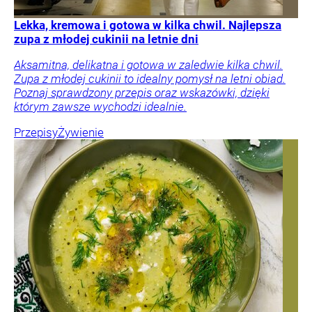
Lekka, kremowa i gotowa w kilka chwil. Najlepsza
zupa z młodej cukinii na letnie dni
Aksamitna, delikatna i gotowa w zaledwie kilka chwil.
Zupa z młodej cukinii to idealny pomysł na letni obiad.
Poznaj sprawdzony przepis oraz wskazówki, dzięki
którym zawsze wychodzi idealnie.
Przepisy
Żywienie