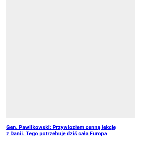
Gen. Pawlikowski: Przywiozłem cenną lekcję
z Danii. Tego potrzebuje dziś cała Europa