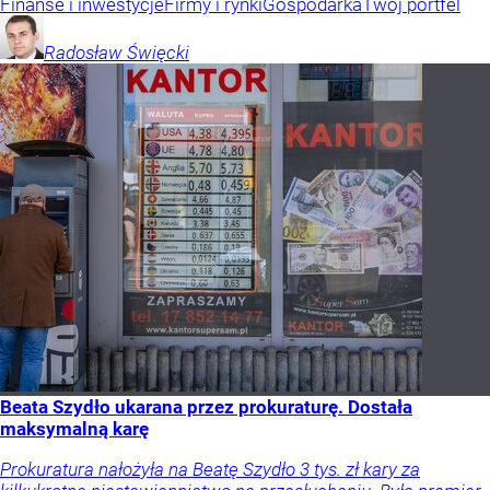
Finanse i inwestycje
Firmy i rynki
Gospodarka
Twój portfel
Radosław
Święcki
Beata Szydło ukarana przez prokuraturę. Dostała
maksymalną karę
Prokuratura nałożyła na Beatę Szydło 3 tys. zł kary za