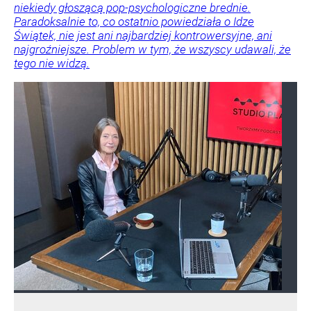
niekiedy głoszącą pop-psychologiczne brednie.
Paradoksalnie to, co ostatnio powiedziała o Idze
Świątek, nie jest ani najbardziej kontrowersyjne, ani
najgroźniejsze. Problem w tym, że wszyscy udawali, że
tego nie widzą.