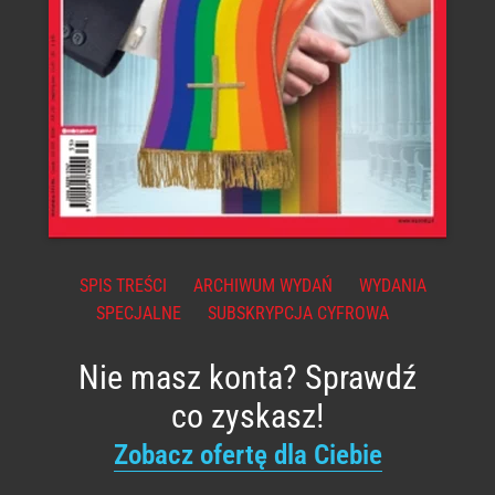
SPIS TREŚCI
ARCHIWUM WYDAŃ
WYDANIA
SPECJALNE
SUBSKRYPCJA CYFROWA
Nie masz konta? Sprawdź
co zyskasz!
Zobacz ofertę dla Ciebie