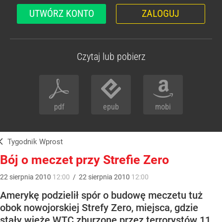
UTWÓRZ KONTO
ZALOGUJ
Czytaj lub pobierz
pdf
epub
mobi
Tygodnik Wprost
Bój o meczet przy Strefie Zero
22
sierpnia
2010
12:00
/
22
sierpnia
2010
12:00
Amerykę podzielił spór o budowę meczetu tuż
obok nowojorskiej Strefy Zero, miejsca, gdzie
stały wieże WTC zburzone przez terrorystów 11