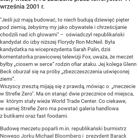
września 2001 r.
"Jeśli już mają budować, to niech budują dziewięć pięter
pod ziemią, żebyśmy my jako obywatele i chrześcijanie
chodzili nad ich głowami" – oświadczył republikański
kandydat do izby niższej Florydy Ron McNeil. Była
kandydatka na wiceprezydenta Sarah Palin, dziś
komentatorka prawicowej telewizji Fox, uważa, że meczet
byłby „ciosem w serce” rodzin ofiar ataku. Jej kolega Glenn
Beck oburzał się na próby „zbezczeszczenia uświęconej
ziemi”.
Wszyscy zresztą mijają się z prawdą, mówiąc o „meczecie
w Strefie Zero". Ma on stanąć dwie przecznice od miejsca,
w którym stały wieże World Trade Center. Co ciekawe,
w samej Strefie Zero ma powstać galeria handlowa
z butikami oraz fast foodami.
Budowę meczetu poparli m.in. republikański burmistrz
Nowego Jorku Michael Bloomberg i prezydent Barack