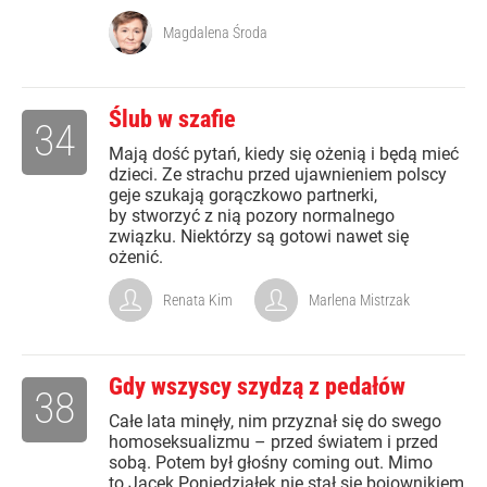
Magdalena Środa
Ślub w szafie
34
Mają dość pytań, kiedy się ożenią i będą mieć
dzieci. Ze strachu przed ujawnieniem polscy
geje szukają gorączkowo partnerki,
by stworzyć z nią pozory normalnego
związku. Niektórzy są gotowi nawet się
ożenić.
Renata Kim
Marlena Mistrzak
Gdy wszyscy szydzą z pedałów
38
Całe lata minęły, nim przyznał się do swego
homoseksualizmu – przed światem i przed
sobą. Potem był głośny coming out. Mimo
to Jacek Poniedziałek nie stał się bojownikiem