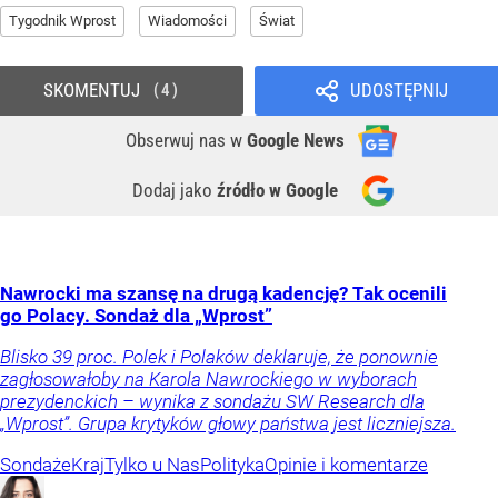
Tygodnik Wprost
Wiadomości
Świat
SKOMENTUJ
UDOSTĘPNIJ
4
Obserwuj nas
w
Google News
Dodaj jako
źródło w Google
Nawrocki ma szansę na drugą kadencję? Tak ocenili
go Polacy. Sondaż dla „Wprost”
Blisko 39 proc. Polek i Polaków deklaruje, że ponownie
zagłosowałoby na Karola Nawrockiego w wyborach
prezydenckich – wynika z sondażu SW Research dla
„Wprost”. Grupa krytyków głowy państwa jest liczniejsza.
Sondaże
Kraj
Tylko u Nas
Polityka
Opinie i komentarze