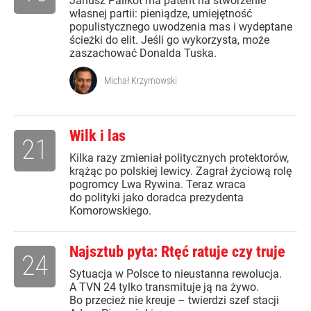
Janusz Palikot ma patent na stworzenie
własnej partii: pieniądze, umiejętność
populistycznego uwodzenia mas i wydeptane
ścieżki do elit. Jeśli go wykorzysta, może
zaszachować Donalda Tuska.
Michał Krzymowski
Wilk i las
21
Kilka razy zmieniał politycznych protektorów,
krążąc po polskiej lewicy. Zagrał życiową rolę
pogromcy Lwa Rywina. Teraz wraca
do polityki jako doradca prezydenta
Komorowskiego.
Najsztub pyta: Rtęć ratuje czy truje
24
Sytuacja w Polsce to nieustanna rewolucja.
A TVN 24 tylko transmituje ją na żywo.
Bo przecież nie kreuje – twierdzi szef stacji