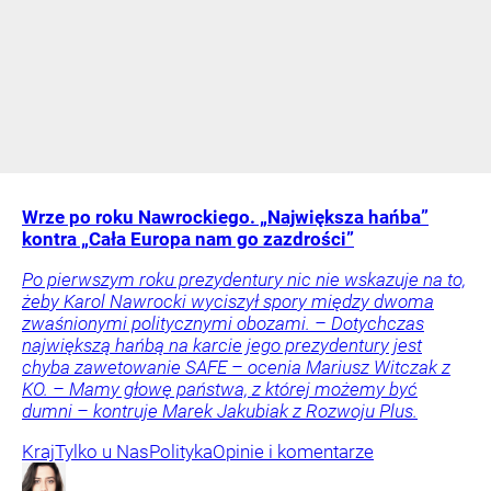
Wrze po roku Nawrockiego. „Największa hańba”
kontra „Cała Europa nam go zazdrości”
Po pierwszym roku prezydentury nic nie wskazuje na to,
żeby Karol Nawrocki wyciszył spory między dwoma
zwaśnionymi politycznymi obozami. – Dotychczas
największą hańbą na karcie jego prezydentury jest
chyba zawetowanie SAFE – ocenia Mariusz Witczak z
KO. – Mamy głowę państwa, z której możemy być
dumni – kontruje Marek Jakubiak z Rozwoju Plus.
Kraj
Tylko u Nas
Polityka
Opinie i komentarze