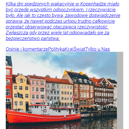
Kilka dni spędzonych wakacyjnie w Kopenhadze miało
być przede wszystkim odpoczynkiem. I rzeczywiście
było. Ale jak to często bywa, zawodowe doświadczenie
sprawia, że nawet podczas urlopu trudno całkowicie
przestać obserwować otaczającą rzeczywistość.
Zwłaszcza gdy przez wiele lat odpowiadało się za
bezpieczeństwo państwa.
Opinie i komentarze
Polityka
Kraj
Świat
Tylko u Nas