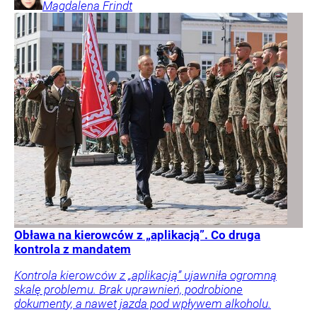
Magdalena
Frindt
Obława na kierowców z „aplikacją”. Co druga
kontrola z mandatem
Kontrola kierowców z „aplikacją” ujawniła ogromną
skalę problemu. Brak uprawnień, podrobione
dokumenty, a nawet jazda pod wpływem alkoholu.