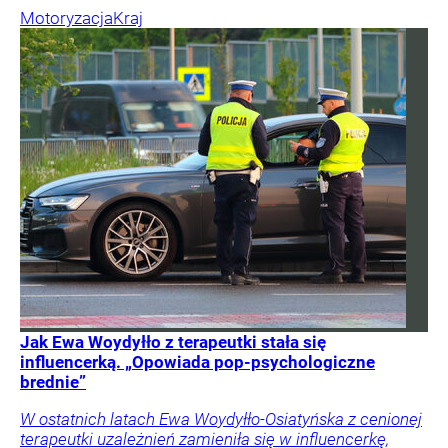
Motoryzacja
Kraj
Jak Ewa Woydyłło z terapeutki stała się
influencerką. „Opowiada pop-psychologiczne
brednie”
W ostatnich latach Ewa Woydyłło-Osiatyńska z cenionej
terapeutki uzależnień zamieniła się w influencerkę,