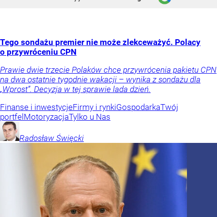
Tego sondażu premier nie może zlekceważyć. Polacy
o przywróceniu CPN
Prawie dwie trzecie Polaków chce przywrócenia pakietu CPN
na dwa ostatnie tygodnie wakacji – wynika z sondażu dla
„Wprost”. Decyzja w tej sprawie lada dzień.
Finanse i inwestycje
Firmy i rynki
Gospodarka
Twój
portfel
Motoryzacja
Tylko u Nas
Radosław
Święcki