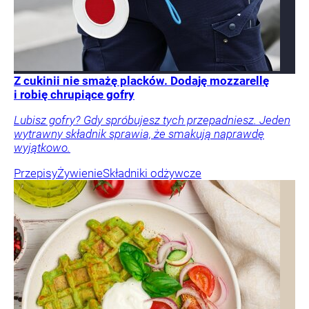
Z cukinii nie smażę placków. Dodaję mozzarellę
i robię chrupiące gofry
Lubisz gofry? Gdy spróbujesz tych przepadniesz. Jeden
wytrawny składnik sprawia, że smakują naprawdę
wyjątkowo.
Przepisy
Żywienie
Składniki odżywcze