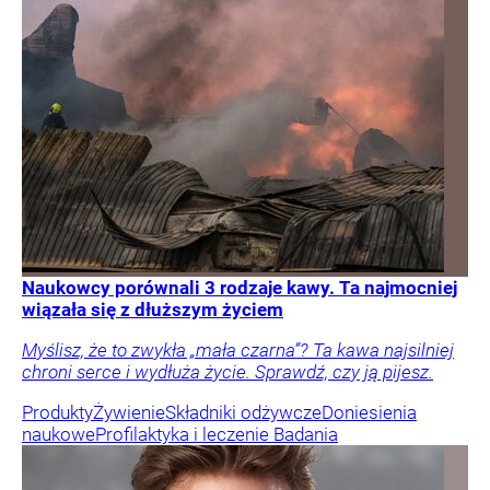
Naukowcy porównali 3 rodzaje kawy. Ta najmocniej
wiązała się z dłuższym życiem
Myślisz, że to zwykła „mała czarna”? Ta kawa najsilniej
chroni serce i wydłuża życie. Sprawdź, czy ją pijesz.
Produkty
Żywienie
Składniki odżywcze
Doniesienia
naukowe
Profilaktyka i leczenie
Badania