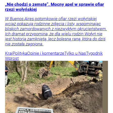
„Nie chodzi o zemstę”. Mocny apel w sprawie ofiar
rzezi wołyńskiej
W Buenos Aires potomkowie ofiar rzezi wołyńskiej
wciąż pokazują rodzinne zdjęcia i listy, wspominając
bliskich zamordowanych z niezwykłym okrucieństwem.
Ich dramat przypomina, że dla wielu rodzin Wołyń nie
jest historią zamkniętą, lecz bolesną raną, która do dziś
nie została zagojona.
Kraj
Polityka
Opinie i komentarze
Tylko u Nas
Tygodnik
Wprost