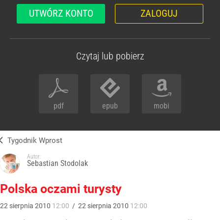
UTWÓRZ KONTO
ZALOGUJ
Czytaj lub pobierz
pdf
epub
mobi
Tygodnik Wprost
Autor:
Sebastian Stodolak
Polska oczami turysty
22
sierpnia
2010
12:00
/
22
sierpnia
2010
12:00