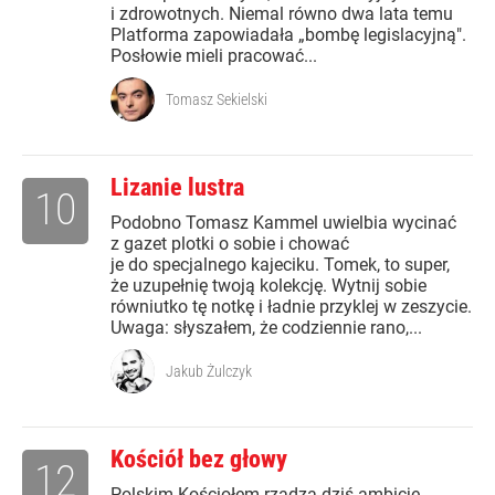
i zdrowotnych. Niemal równo dwa lata temu
Platforma zapowiadała „bombę legislacyjną".
Posłowie mieli pracować...
Tomasz Sekielski
Lizanie lustra
10
Podobno Tomasz Kammel uwielbia wycinać
z gazet plotki o sobie i chować
je do specjalnego kajeciku. Tomek, to super,
że uzupełnię twoją kolekcję. Wytnij sobie
równiutko tę notkę i ładnie przyklej w zeszycie.
Uwaga: słyszałem, że codziennie rano,...
Jakub Żulczyk
Kościół bez głowy
12
Polskim Kościołem rządzą dziś ambicje