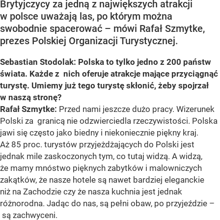
Brytyjczycy za jedną z największych atrakcji
w polsce uważają las, po którym można
swobodnie spacerować – mówi Rafał Szmytke,
prezes Polskiej Organizacji Turystycznej.
Sebastian Stodolak: Polska to tylko jedno z 200 państw
świata. Każde z nich oferuje atrakcje mające przyciągnąć
turystę. Umiemy już tego turystę skłonić, żeby spojrzał
w naszą stronę?
Rafał Szmytke:
Przed nami jeszcze dużo pracy. Wizerunek
Polski za granicą nie odzwierciedla rzeczywistości. Polska
jawi się często jako biedny i niekoniecznie piękny kraj.
Aż 85 proc. turystów przyjeżdżających do Polski jest
jednak mile zaskoczonych tym, co tutaj widzą. A widzą,
że mamy mnóstwo pięknych zabytków i malowniczych
zakątków, że nasze hotele są nawet bardziej eleganckie
niż na Zachodzie czy że nasza kuchnia jest jednak
różnorodna. Jadąc do nas, są pełni obaw, po przyjeździe –
są zachwyceni.