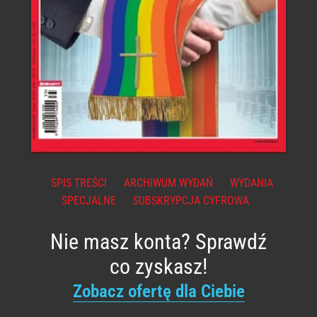
SPIS TREŚCI
ARCHIWUM WYDAŃ
WYDANIA
SPECJALNE
SUBSKRYPCJA CYFROWA
Nie masz konta? Sprawdź
co zyskasz!
Zobacz ofertę dla Ciebie