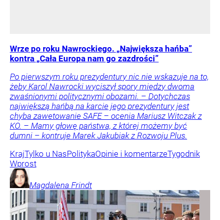
Wrze po roku Nawrockiego. „Największa hańba”
kontra „Cała Europa nam go zazdrości”
Po pierwszym roku prezydentury nic nie wskazuje na to,
żeby Karol Nawrocki wyciszył spory między dwoma
zwaśnionymi politycznymi obozami. – Dotychczas
największą hańbą na karcie jego prezydentury jest
chyba zawetowanie SAFE – ocenia Mariusz Witczak z
KO. – Mamy głowę państwa, z której możemy być
dumni – kontruje Marek Jakubiak z Rozwoju Plus.
Kraj
Tylko u Nas
Polityka
Opinie i komentarze
Tygodnik
Wprost
Magdalena
Frindt