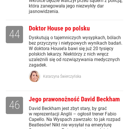
Wkrótce będzie walczył przed sądem z policją,
która zanegowała jego niezwykły dar
jasnowidzenia.
Doktor House po polsku
44
Dyskutują o tajemniczych wysypkach, bólach
bez przyczyny i nietypowych wynikach badań.
W doktora House’a bawi się już 20 tysięcy
polskich lekarzy. Niektórzy z nich wręcz
uzależnili się od rozwiązywania medycznych
zagadek.
Katarzyna Świerczyńska
Jego prawonożność David Beckham
46
David Beckham jest zbyt stary, by grać
w reprezentacji Anglii – ogłosił trener Fabio
Capello. Na Wyspach zawrzało: to jak rozpad
Beatlesów! Nikt nie wysyłał na emeryturę