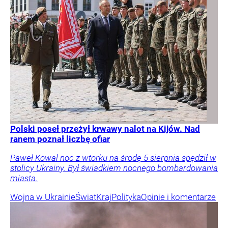
Polski poseł przeżył krwawy nalot na Kijów. Nad
ranem poznał liczbę ofiar
Paweł Kowal noc z wtorku na środę 5 sierpnia spędził w
stolicy Ukrainy. Był świadkiem nocnego bombardowania
miasta.
Wojna w Ukrainie
Świat
Kraj
Polityka
Opinie i komentarze