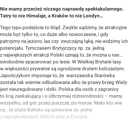
Nie mamy przecież niczego naprawdę spektakularnego.
Tatry to nie Himalaje, a Kraków to nie Londyn…
Tego typu podejście to błąd. Zwykle sądzimy, że atrakcyjne
może być tylko to, co duże albo nowoczesne, i gdy
patrzymy na jezioro, las czy zwyczajną łąkę, nie widzimy ich
potencjału. Tymczasem Brytyjczycy np. za jedną
z największych atrakcji Polski uznają to, że można u nas…
swobodnie spacerować po lesie. W Wielkiej Brytanii lasy
w większości prywatne są ogrodzone drutem kolczastym.
Japończykom imponuje to, że warszawska Starówka
została tak wiernie odbudowana albo że prawy brzeg Wisły
jest nieuregulowany i dziki. Polska dla osób z zagranicy
to kraj zaskakujący i o olbrzymiej różnorodności – mamy
wszystko, od gór, przez puszcze, po morze. Mało kto wie
np., że plaże Bałtyku są uznawane za jedne
z najpiękniejszych dzikich plaż w Europie.