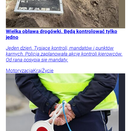
Wielka obława drogówki. Będą kontrolować tylko
jedno
Jeden dzień. Tysiące kontroli, mandatów i punktów
karnych. Policja zaplanowała akcję kontroli kierowców.
Od rana posypią się mandaty.
Motoryzacja
Kraj
Życie