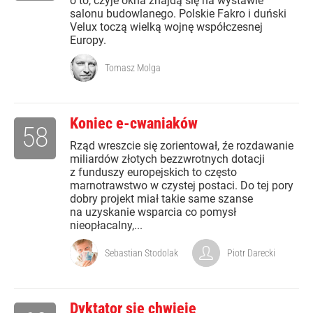
o to, czyje okna znajdą się na wystawie
salonu budowlanego. Polskie Fakro i duński
Velux toczą wielką wojnę współczesnej
Europy.
Tomasz Molga
Koniec e-cwaniaków
58
Rząd wreszcie się zorientował, źe rozdawanie
miliardów złotych bezzwrotnych dotacji
z funduszy europejskich to często
marnotrawstwo w czystej postaci. Do tej pory
dobry projekt miał takie same szanse
na uzyskanie wsparcia co pomysł
nieopłacalny,...
Sebastian Stodolak
Piotr Darecki
Dyktator się chwieje