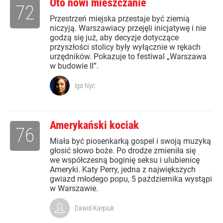
Oto nowi mieszczanie
72
Przestrzeń miejska przestaje być ziemią
niczyją. Warszawiacy przejęli inicjatywę i nie
godzą się już, aby decyzje dotyczące
przyszłości stolicy były wyłącznie w rękach
urzędników. Pokazuje to festiwal „Warszawa
w budowie II”.
Iga Nyc
Amerykański kociak
76
Miała być piosenkarką gospel i swoją muzyką
głosić słowo boże. Po drodze zmieniła się
we współczesną boginię seksu i ulubienicę
Ameryki. Katy Perry, jedna z największych
gwiazd młodego popu, 5 października wystąpi
w Warszawie.
Dawid Karpiuk