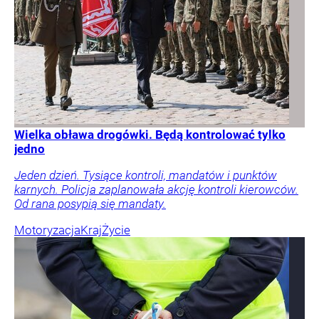
Wielka obława drogówki. Będą kontrolować tylko
jedno
Jeden dzień. Tysiące kontroli, mandatów i punktów
karnych. Policja zaplanowała akcję kontroli kierowców.
Od rana posypią się mandaty.
Motoryzacja
Kraj
Życie