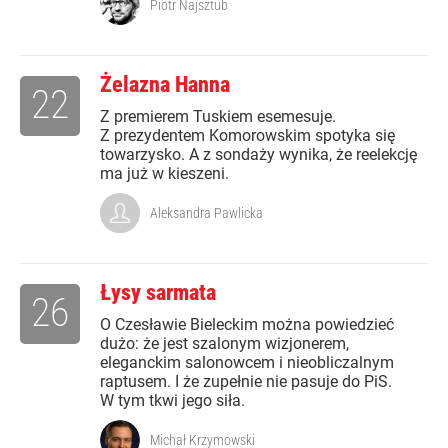
Piotr Najsztub
Żelazna Hanna
22
Z premierem Tuskiem esemesuje.
Z prezydentem Komorowskim spotyka się
towarzysko. A z sondaży wynika, że reelekcję
ma już w kieszeni.
Aleksandra Pawlicka
Łysy sarmata
26
O Czesławie Bieleckim można powiedzieć
dużo: że jest szalonym wizjonerem,
eleganckim salonowcem i nieobliczalnym
raptusem. I że zupełnie nie pasuje do PiS.
W tym tkwi jego siła.
Michał Krzymowski