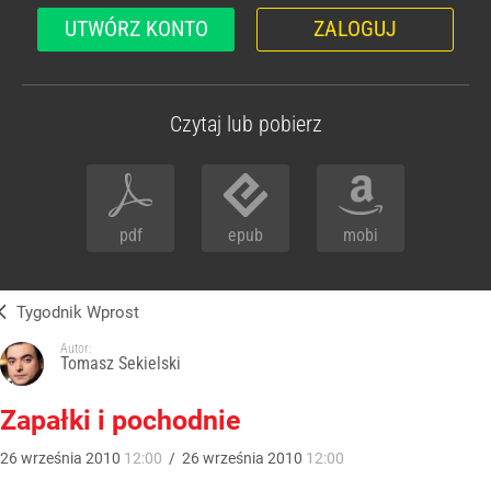
UTWÓRZ KONTO
ZALOGUJ
Czytaj lub pobierz
pdf
epub
mobi
Tygodnik Wprost
Autor:
Tomasz Sekielski
Zapałki i pochodnie
26
września
2010
12:00
/
26
września
2010
12:00