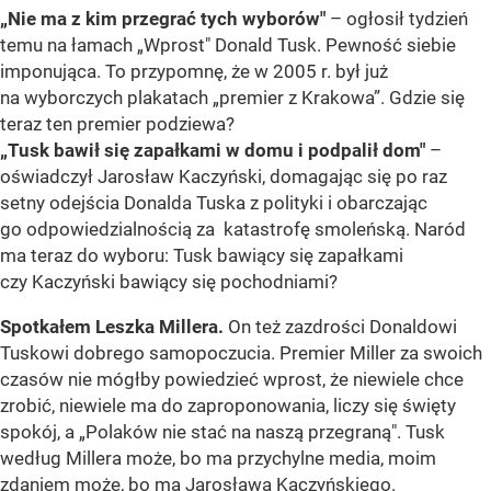
„Nie ma z kim przegrać tych wyborów"
– ogłosił tydzień
temu na łamach „Wprost" Donald Tusk. Pewność siebie
imponująca. To przypomnę, że w 2005 r. był już
na wyborczych plakatach „premier z Krakowa”. Gdzie się
teraz ten premier podziewa?
„Tusk bawił się zapałkami w domu i podpalił dom"
–
oświadczył Jarosław Kaczyński, domagając się po raz
setny odejścia Donalda Tuska z polityki i obarczając
go odpowiedzialnością za katastrofę smoleńską. Naród
ma teraz do wyboru: Tusk bawiący się zapałkami
czy Kaczyński bawiący się pochodniami?
Spotkałem Leszka Millera.
On też zazdrości Donaldowi
Tuskowi dobrego samopoczucia. Premier Miller za swoich
czasów nie mógłby powiedzieć wprost, że niewiele chce
zrobić, niewiele ma do zaproponowania, liczy się święty
spokój, a „Polaków nie stać na naszą przegraną". Tusk
według Millera może, bo ma przychylne media, moim
zdaniem może, bo ma Jarosława Kaczyńskiego.