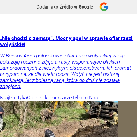
Dodaj jako
źródło w Google
„Nie chodzi o zemstę”. Mocny apel w sprawie ofiar rzezi
wołyńskiej
W Buenos Aires potomkowie ofiar rzezi wołyńskiej wciąż
pokazują rodzinne zdjęcia i listy, wspominając bliskich
zamordowanych z niezwykłym okrucieństwem. Ich dramat
przypomina, że dla wielu rodzin Wołyń nie jest historią
zamkniętą, lecz bolesną raną, która do dziś nie została
zagojona.
Kraj
Polityka
Opinie i komentarze
Tylko u Nas