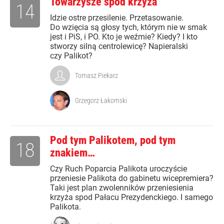
Towarzysze spod krzyża
14
Idzie ostre przesilenie. Przetasowanie.
Do wzięcia są głosy tych, którym nie w smak
jest i PiS, i PO. Kto je weźmie? Kiedy? I kto
stworzy silną centrolewicę? Napieralski
czy Palikot?
Tomasz Piekarz
Grzegorz Łakomski
Pod tym Palikotem, pod tym
18
znakiem…
Czy Ruch Poparcia Palikota uroczyście
przeniesie Palikota do gabinetu wicepremiera?
Taki jest plan zwolenników przeniesienia
krzyża spod Pałacu Prezydenckiego. I samego
Palikota.