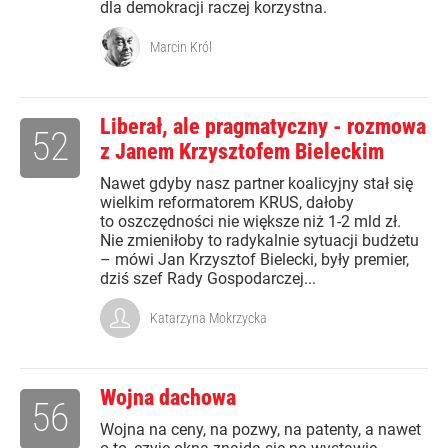
dla demokracji raczej korzystna.
Marcin Król
Liberał, ale pragmatyczny - rozmowa
52
z Janem Krzysztofem Bieleckim
Nawet gdyby nasz partner koalicyjny stał się
wielkim reformatorem KRUS, dałoby
to oszczędności nie większe niż 1-2 mld zł.
Nie zmieniłoby to radykalnie sytuacji budżetu
– mówi Jan Krzysztof Bielecki, były premier,
dziś szef Rady Gospodarczej...
Katarzyna Mokrzycka
Wojna dachowa
56
Wojna na ceny, na pozwy, na patenty, a nawet