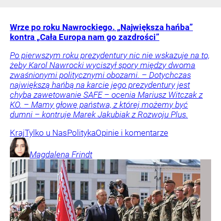
Wrze po roku Nawrockiego. „Największa hańba”
kontra „Cała Europa nam go zazdrości”
Po pierwszym roku prezydentury nic nie wskazuje na to,
żeby Karol Nawrocki wyciszył spory między dwoma
zwaśnionymi politycznymi obozami. – Dotychczas
największą hańbą na karcie jego prezydentury jest
chyba zawetowanie SAFE – ocenia Mariusz Witczak z
KO. – Mamy głowę państwa, z której możemy być
dumni – kontruje Marek Jakubiak z Rozwoju Plus.
Kraj
Tylko u Nas
Polityka
Opinie i komentarze
Magdalena
Frindt