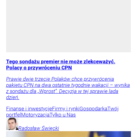
Tego sondażu premier nie może zlekceważyć.
Polacy o przywróceniu CPN
Prawie dwie trzecie Polaków chce przywrócenia
pakietu CPN na dwa ostatnie tygodnie wakacji – wynika
z sondażu dla „Wprost”. Decyzja w tej sprawie lada
dzień.
Finanse i inwestycje
Firmy i rynki
Gospodarka
Twój
portfel
Motoryzacja
Tylko u Nas
Radosław
Święcki