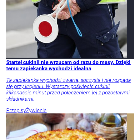
Startej cukinii nie wrzucam od razu do masy. Dzięki
temu zapiekanka wychodzi idealna
Ta zapiekanka wychodzi zwarta, soczysta i nie rozpada
się przy krojeniu. Wystarczy poświęcić cukinii
kilkanaście minut przed połączeniem jej z pozostałymi
składnikami.
Przepisy
Żywienie