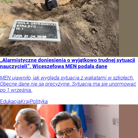
„Alarmistyczne doniesienia o wyjątkowo trudnej sytuacji
nauczycieli”. Wiceszefowa MEN podała dane
MEN ujawniło, jak wygląda sytuacja z wakatami w szkołach.
Obecne dane nie są precyzyjne. Sytuacja ma się unormować
po 1 września.
Edukacja
Kraj
Polityka