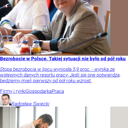
Bezrobocie w Polsce. Takiej sytuacji nie było od pół roku
Stopa bezrobocia w lipcu wyniosła 5,9 proc. - wynika ze
wstępnych danych resortu pracy. Jeśli się one potwierdzą,
będziemy mieli pierwszy od pół roku wzrost.
Firmy i rynki
Gospodarka
Praca
Radosław
Święcki