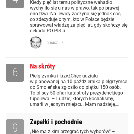
Kiedy pięć lat temu polityczne wahadło
wychyliło się u nas w prawo, tak po prawej
ono tkwi. Na lewicy zaczyna się jednak coś,
co zdecyduje o tym, kto w Polsce będzie
sprawował władzę za pięć lat, gdy skończy się
dekada PO-PIS-u.
Tomasz Lis
Na skróty
6
Pielgrzymka i krzyżChęć udziału
w planowanej na 10 października pielgrzymce
do Smoleńska zgłosiło do piątku 150 osób.
To bliscy 50 ofiar katastrofy prezydenckiego
tupolewa. – Ludzie, których kochaliśmy,
umarli w jednym miejscu. Mam nadzieję,...
Zapałki i pochodnie
9
„Nie ma z kim przegrać tych wyborów" –