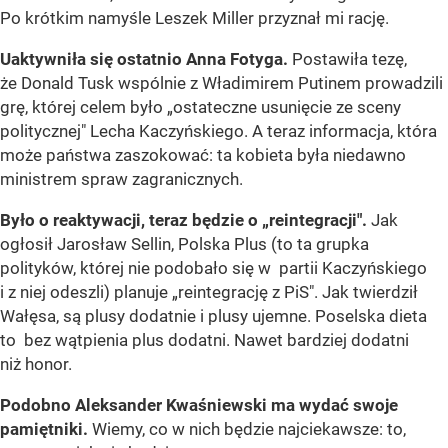
Po krótkim namyśle Leszek Miller przyznał mi rację.
Uaktywniła się ostatnio Anna Fotyga.
Postawiła tezę,
że Donald Tusk wspólnie z Władimirem Putinem prowadzili
grę, której celem było „ostateczne usunięcie ze sceny
politycznej" Lecha Kaczyńskiego. A teraz informacja, która
może państwa zaszokować: ta kobieta była niedawno
ministrem spraw zagranicznych.
Było o reaktywacji, teraz będzie o „reintegracji".
Jak
ogłosił Jarosław Sellin, Polska Plus (to ta grupka
polityków, której nie podobało się w partii Kaczyńskiego
i z niej odeszli) planuje „reintegrację z PiS". Jak twierdził
Wałęsa, są plusy dodatnie i plusy ujemne. Poselska dieta
to bez wątpienia plus dodatni. Nawet bardziej dodatni
niż honor.
Podobno Aleksander Kwaśniewski ma wydać swoje
pamiętniki.
Wiemy, co w nich będzie najciekawsze: to,