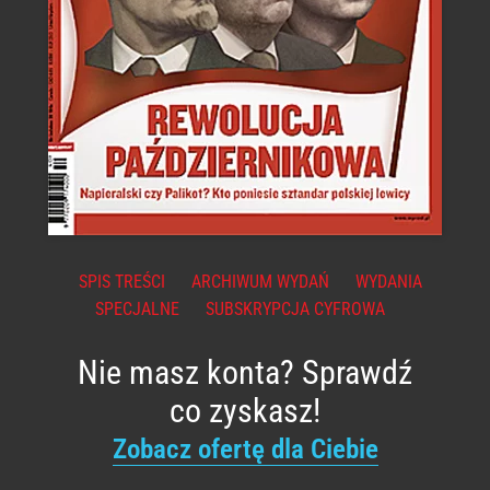
SPIS TREŚCI
ARCHIWUM WYDAŃ
WYDANIA
SPECJALNE
SUBSKRYPCJA CYFROWA
Nie masz konta? Sprawdź
co zyskasz!
Zobacz ofertę dla Ciebie