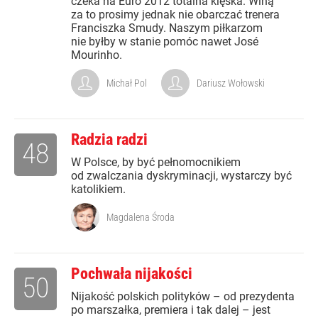
czeka na Euro 2012 totalna klęska. Winą
za to prosimy jednak nie obarczać trenera
Franciszka Smudy. Naszym piłkarzom
nie byłby w stanie pomóc nawet José
Mourinho.
Michał Pol
Dariusz Wołowski
Radzia radzi
48
W Polsce, by być pełnomocnikiem
od zwalczania dyskryminacji, wystarczy być
katolikiem.
Magdalena Środa
Pochwała nijakości
50
Nijakość polskich polityków – od prezydenta
po marszałka, premiera i tak dalej – jest