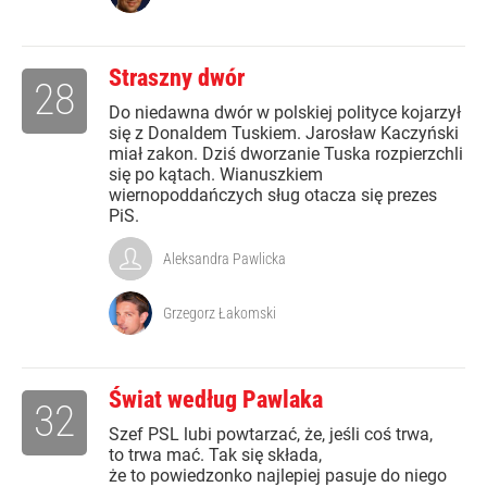
Straszny dwór
28
Do niedawna dwór w polskiej polityce kojarzył
się z Donaldem Tuskiem. Jarosław Kaczyński
miał zakon. Dziś dworzanie Tuska rozpierzchli
się po kątach. Wianuszkiem
wiernopoddańczych sług otacza się prezes
PiS.
Aleksandra Pawlicka
Grzegorz Łakomski
Świat według Pawlaka
32
Szef PSL lubi powtarzać, że, jeśli coś trwa,
to trwa mać. Tak się składa,
że to powiedzonko najlepiej pasuje do niego