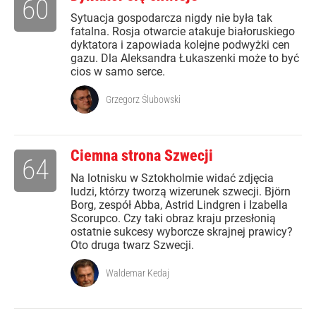
60
Sytuacja gospodarcza nigdy nie była tak
fatalna. Rosja otwarcie atakuje białoruskiego
dyktatora i zapowiada kolejne podwyżki cen
gazu. Dla Aleksandra Łukaszenki może to być
cios w samo serce.
Grzegorz Ślubowski
Ciemna strona Szwecji
64
Na lotnisku w Sztokholmie widać zdjęcia
ludzi, którzy tworzą wizerunek szwecji. Björn
Borg, zespół Abba, Astrid Lindgren i Izabella
Scorupco. Czy taki obraz kraju przesłonią
ostatnie sukcesy wyborcze skrajnej prawicy?
Oto druga twarz Szwecji.
Waldemar Kedaj