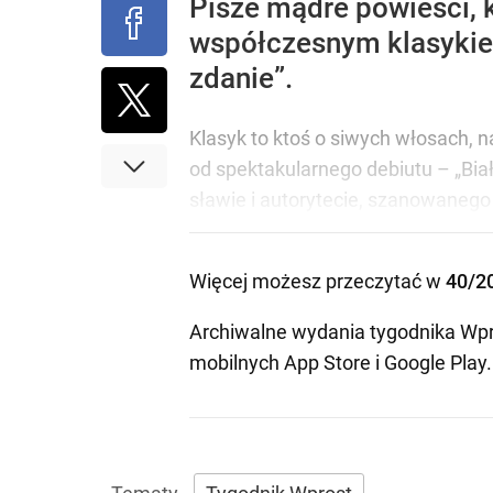
Pisze mądre powieści, kt
współczesnym klasykiem
zdanie”.
Klasyk to ktoś o siwych włosach, na
od spektakularnego debiutu – „Biał
sławie i autorytecie, szanowanego 
Więcej możesz przeczytać w
40/2
Archiwalne wydania tygodnika Wpr
mobilnych
App Store
i
Google Play
.