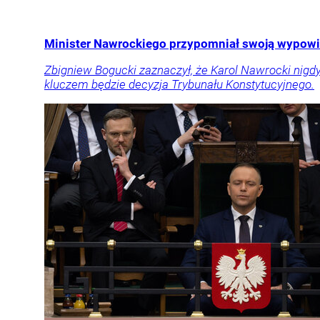
Minister Nawrockiego przypomniał swoją wypowi
Zbigniew Bogucki zaznaczył, że Karol Nawrocki nigdy
kluczem będzie decyzja Trybunału Konstytucyjnego.