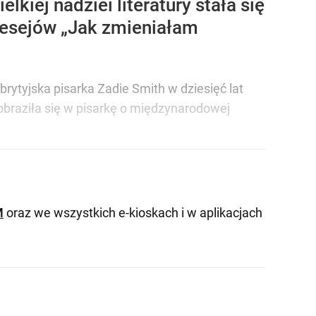
lkiej nadziei literatury stała się
 esejów „Jak zmieniałam
 brytyjska pisarka Zadie Smith w dziesięć lat
eobraziła się w pisarkę o międzynarodowej
M
oraz we wszystkich e-kioskach i w aplikacjach