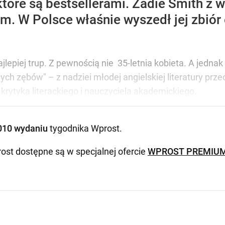
óre są bestsellerami. Zadie Smith z wie
. W Polsce właśnie wyszedł jej zbiór
jlepiej trup. Z pewnością nie 35-letnia kobieta. A jednak
ych zębów" – z nadziei młodej angielskiej literatury prz
krytyka literackiego i nauczyciela akademickiego.
010 wydaniu
tygodnika Wprost
.
ost dostępne są w specjalnej ofercie
WPROST PREMIU