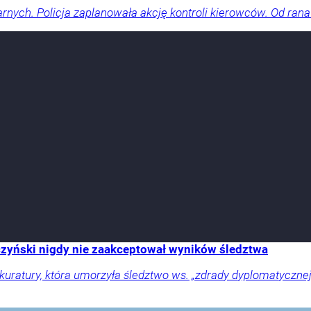
arnych. Policja zaplanowała akcję kontroli kierowców. Od rana
zyński nigdy nie zaakceptował wyników śledztwa
rokuratury, która umorzyła śledztwo ws. „zdrady dyplomatyczne