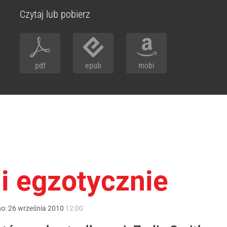
Czytaj lub pobierz
pdf
epub
mobi
i egzotycznie
no:
26
września
2010
12:00