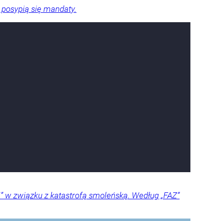
 posypią się mandaty.
j” w związku z katastrofą smoleńską. Według „FAZ”