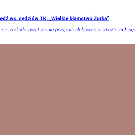
edź ws. sędziów TK. „Wielkie kłamstwo Żurka”
 nie zadeklarował, że nie przyjmie ślubowania od czterech sęd