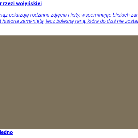
r rzezi wołyńskiej
ciąż pokazują rodzinne zdjęcia i listy, wspominając bliskich
 historią zamkniętą, lecz bolesną raną, która do dziś nie zosta
 jedno