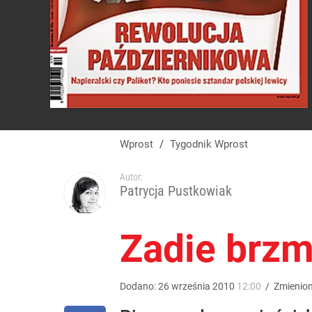
Wprost
/
Tygodnik Wprost
Autor:
Patrycja Pustkowiak
Zadie brzm
Dodano:
26
września
2010
12:00
/
Zmienio