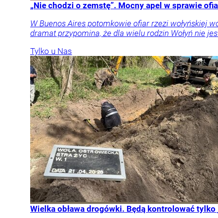
„Nie chodzi o zemstę”. Mocny apel w sprawie ofia
W Buenos Aires potomkowie ofiar rzezi wołyńskiej w
dramat przypomina, że dla wielu rodzin Wołyń nie jest
Tylko u Nas
Wielka obława drogówki. Będą kontrolować tylko