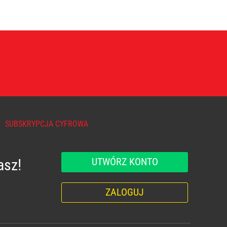
SUBSKRYPCJA CYFROWA
UTWÓRZ KONTO
asz!
ZALOGUJ