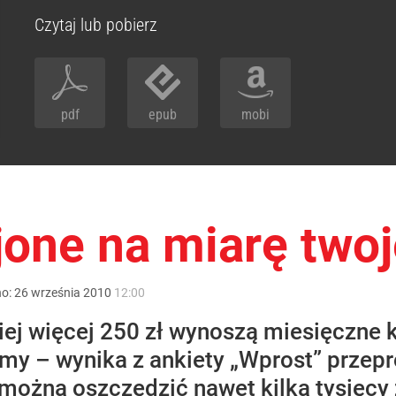
Czytaj lub pobierz
pdf
epub
mobi
jone na miarę two
no:
26
września
2010
12:00
iej więcej 250 zł wynoszą miesięczne 
irmy – wynika z ankiety „Wprost” prze
 można oszczędzić nawet kilka tysięcy 