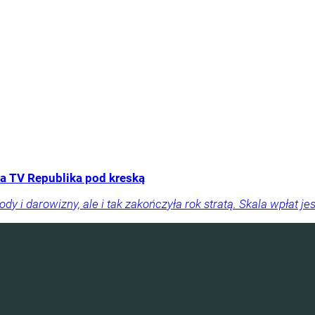
a TV Republika pod kreską
y i darowizny, ale i tak zakończyła rok stratą. Skala wpłat je