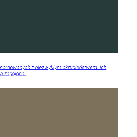
 zamordowanych z niezwykłym okrucieństwem. Ich
ła zagojona.