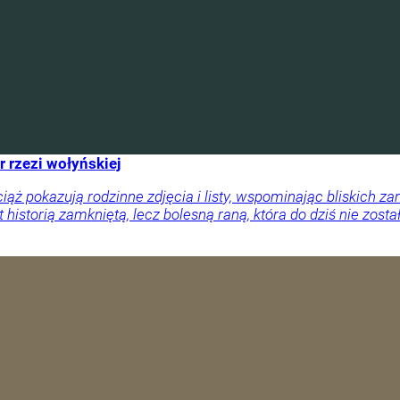
r rzezi wołyńskiej
ciąż pokazują rodzinne zdjęcia i listy, wspominając bliskich
 historią zamkniętą, lecz bolesną raną, która do dziś nie zosta