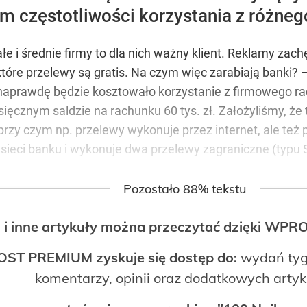
m częstotliwości korzystania z różnego
e i średnie firmy to dla nich ważny klient. Reklamy zac
óre przelewy są gratis. Na czym więc zarabiają banki? – 
k naprawdę będzie kosztowało korzystanie z firmowego r
sięcznym saldzie na rachunku 60 tys. zł. Założyliśmy, że 
zy czym np. przelewy wykonuje przez internet, ale też
 sieci banku i wykonuje dwa przelewy zagraniczne (typu
Pozostało 88% tekstu
 i inne artykuły można przeczytać dzięki WP
OST PREMIUM zyskuje się dostęp do:
wydań tyg
komentarzy, opinii oraz dodatkowych arty