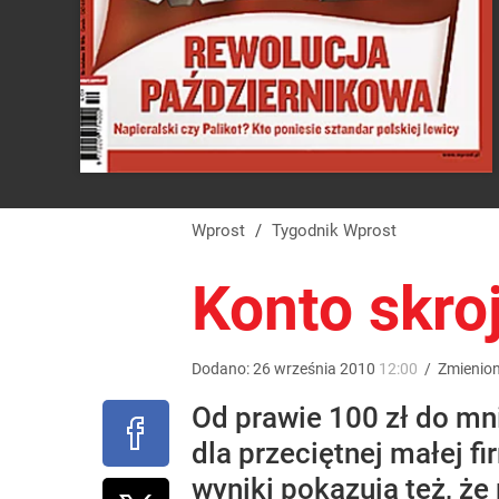
Wprost
/
Tygodnik Wprost
Konto skro
Dodano:
26
września
2010
12:00
/
Zmienio
Od prawie 100 zł do mn
dla przeciętnej małej f
wyniki pokazują też, że