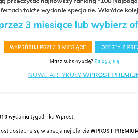
ogą przeczytać najnowszy ranking "100 Najbo
fertach także wydanie specjalne. Wkrótce kolej
rzez 3 miesiące lub wybierz o
WYPRÓBUJ PRZEZ 3 MIESIĄCE
OFERTY Z PRE
Masz subskrypcję?
Zaloguj się
NOWE ARTYKUŁY
WPROST PREMIU
010 wydaniu
tygodnika Wprost
.
ost dostępne są w specjalnej ofercie
WPROST PREMIU