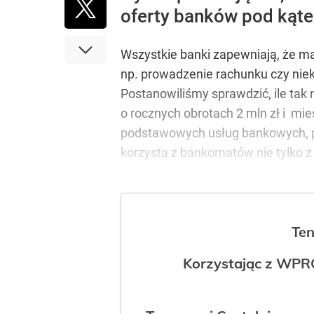
oferty banków pod kąte
Wszystkie banki zapewniają, że mał
np. prowadzenie rachunku czy niekt
Postanowiliśmy sprawdzić, ile ta
o rocznych obrotach 2 mln zł i mie
podstawowych usług bankowych, pr
korzysta z bankomatów nie tylko z
Ten
Korzystając z WPR