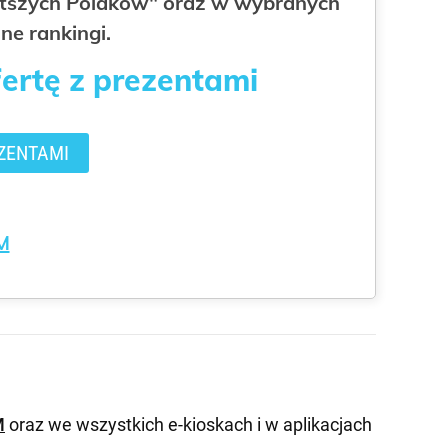
gatszych Polaków" oraz w wybranych
ne rankingi.
fertę z prezentami
ZENTAMI
M
M
oraz we wszystkich e-kioskach i w aplikacjach