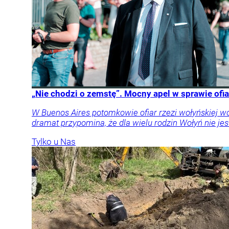
„Nie chodzi o zemstę”. Mocny apel w sprawie ofia
W Buenos Aires potomkowie ofiar rzezi wołyńskiej w
dramat przypomina, że dla wielu rodzin Wołyń nie jest
Tylko u Nas