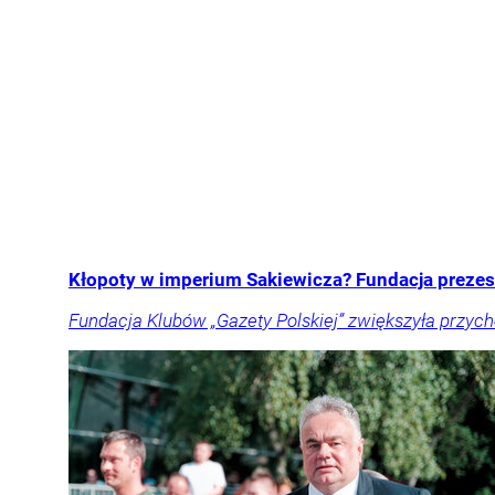
Kłopoty w imperium Sakiewicza? Fundacja prezes
Fundacja Klubów „Gazety Polskiej” zwiększyła przychod