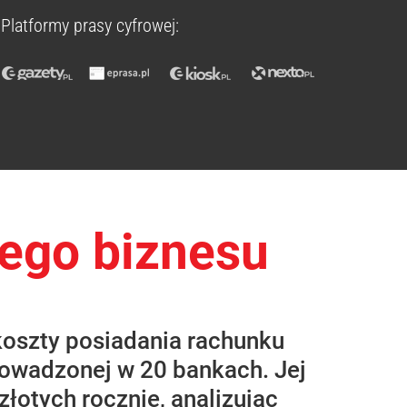
Platformy prasy cyfrowej:
jego biznesu
koszty posiadania rachunku
prowadzonej w 20 bankach. Jej
złotych rocznie, analizując