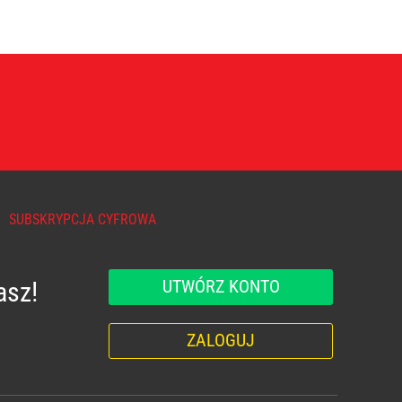
SUBSKRYPCJA CYFROWA
UTWÓRZ KONTO
asz!
ZALOGUJ