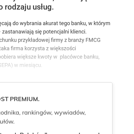
 rodzaju usług.
hęcają do wybrania akurat tego banku, w którym
zastanawiają się potencjalni klienci.
achunku przykładowej firmy z branży FMCG
taka firma korzysta z większości
 pobiera większe kwoty w placówce banku,
 SEPA) w miesiącu.
ROST PREMIUM.
odnika, rankingów, wywiadów,
kułów.