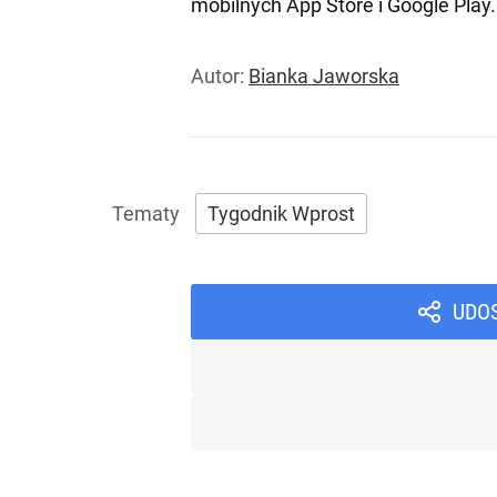
mobilnych
App Store
i
Google Play
.
Autor:
Bianka Jaworska
Tygodnik Wprost
UDO