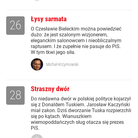
Łysy sarmata
26
O Czesławie Bieleckim można powiedzieć
dużo: że jest szalonym wizjonerem,
eleganckim salonowcem i nieobliczalnym
raptusem. I że zupełnie nie pasuje do PiS.
W tym tkwi jego siła.
Michał Krzymowski
Straszny dwór
28
Do niedawna dwór w polskiej polityce kojarzył
się z Donaldem Tuskiem. Jarosław Kaczyński
miał zakon. Dziś dworzanie Tuska rozpierzchli
się po kątach. Wianuszkiem
wiernopoddańczych sług otacza się prezes
PiS.