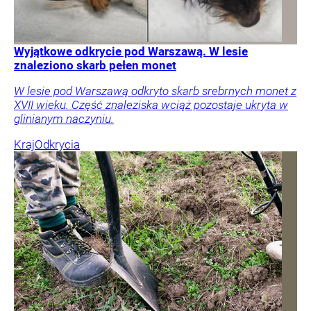
Wyjątkowe odkrycie pod Warszawą. W lesie
znaleziono skarb pełen monet
W lesie pod Warszawą odkryto skarb srebrnych monet z
XVII wieku. Część znaleziska wciąż pozostaje ukryta w
glinianym naczyniu.
Kraj
Odkrycia