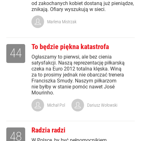
od zakochanych kobiet dostaną już pieniądze,
znikają. Ofiary wyszukują w sieci.
Marlena Mistrzak
To będzie piękna katastrofa
44
Ogłaszamy to pierwsi, ale bez cienia
satysfakcji. Naszą reprezentację piłkarską
czeka na Euro 2012 totalna klęska. Winą
za to prosimy jednak nie obarczać trenera
Franciszka Smudy. Naszym piłkarzom
nie byłby w stanie pomóc nawet José
Mourinho.
Michał Pol
Dariusz Wołowski
Radzia radzi
48
W Polsce, by być pełnomocnikiem