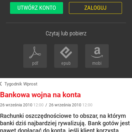
UTWÓRZ KONTO
ZALOGUJ
Czytaj lub pobierz
pdf
epub
mobi
Tygodnik Wprost
Bankowa wojna na konta
26
września
2010
12:00
/
26
września
2010
12:00
Rachunki oszczędnościowe to obszar, na którym
banki dziś najbardziej rywalizują. Bank gotów jest
nawet dopłacać do konta, jeśli klient korzysta