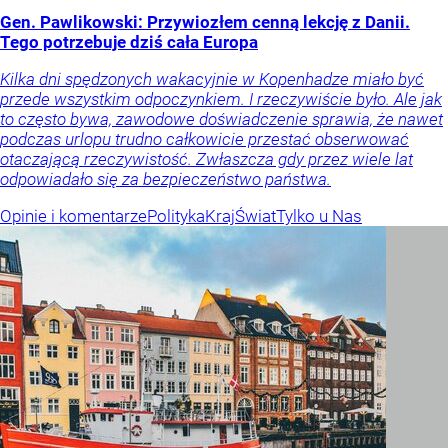
Gen. Pawlikowski: Przywiozłem cenną lekcję z Danii.
Tego potrzebuje dziś cała Europa
Kilka dni spędzonych wakacyjnie w Kopenhadze miało być
przede wszystkim odpoczynkiem. I rzeczywiście było. Ale jak
to często bywa, zawodowe doświadczenie sprawia, że nawet
podczas urlopu trudno całkowicie przestać obserwować
otaczającą rzeczywistość. Zwłaszcza gdy przez wiele lat
odpowiadało się za bezpieczeństwo państwa.
Opinie i komentarze
Polityka
Kraj
Świat
Tylko u Nas