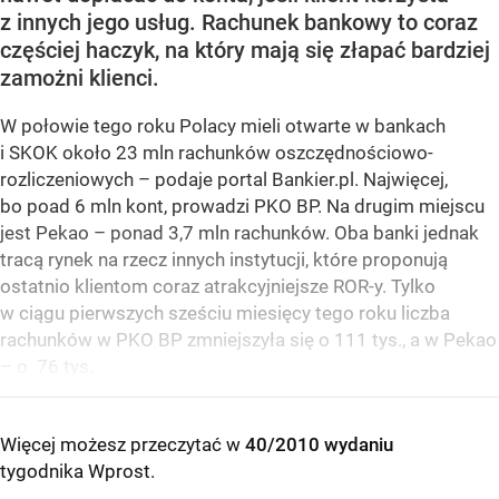
z innych jego usług. Rachunek bankowy to coraz
częściej haczyk, na który mają się złapać bardziej
zamożni klienci.
W połowie tego roku Polacy mieli otwarte w bankach
i SKOK około 23 mln rachunków oszczędnościowo-
rozliczeniowych – podaje portal Bankier.pl. Najwięcej,
bo poad 6 mln kont, prowadzi PKO BP. Na drugim miejscu
jest Pekao – ponad 3,7 mln rachunków. Oba banki jednak
tracą rynek na rzecz innych instytucji, które proponują
ostatnio klientom coraz atrakcyjniejsze ROR-y. Tylko
w ciągu pierwszych sześciu miesięcy tego roku liczba
rachunków w PKO BP zmniejszyła się o 111 tys., a w Pekao
– o 76 tys.
Więcej możesz przeczytać w
40/2010 wydaniu
tygodnika Wprost
.