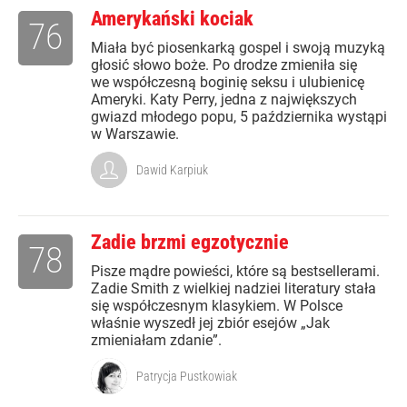
Amerykański kociak
76
Miała być piosenkarką gospel i swoją muzyką
głosić słowo boże. Po drodze zmieniła się
we współczesną boginię seksu i ulubienicę
Ameryki. Katy Perry, jedna z największych
gwiazd młodego popu, 5 października wystąpi
w Warszawie.
Dawid Karpiuk
Zadie brzmi egzotycznie
78
Pisze mądre powieści, które są bestsellerami.
Zadie Smith z wielkiej nadziei literatury stała
się współczesnym klasykiem. W Polsce
właśnie wyszedł jej zbiór esejów „Jak
zmieniałam zdanie”.
Patrycja Pustkowiak