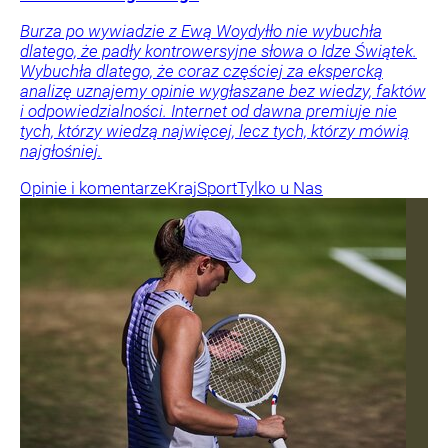
Burza po wywiadzie z Ewą Woydyłło nie wybuchła
dlatego, że padły kontrowersyjne słowa o Idze Świątek.
Wybuchła dlatego, że coraz częściej za ekspercką
analizę uznajemy opinie wygłaszane bez wiedzy, faktów
i odpowiedzialności. Internet od dawna premiuje nie
tych, którzy wiedzą najwięcej, lecz tych, którzy mówią
najgłośniej.
Opinie i komentarze
Kraj
Sport
Tylko u Nas