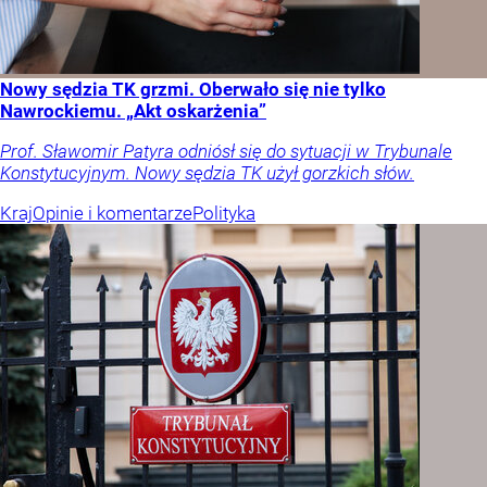
Nowy sędzia TK grzmi. Oberwało się nie tylko
Nawrockiemu. „Akt oskarżenia”
Prof. Sławomir Patyra odniósł się do sytuacji w Trybunale
Konstytucyjnym. Nowy sędzia TK użył gorzkich słów.
Kraj
Opinie i komentarze
Polityka