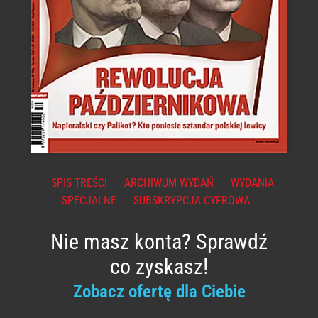
SPIS TREŚCI
ARCHIWUM WYDAŃ
WYDANIA
SPECJALNE
SUBSKRYPCJA CYFROWA
Nie masz konta? Sprawdź
co zyskasz!
Zobacz ofertę dla Ciebie