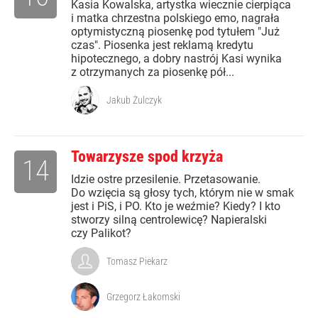
Kasia Kowalska, artystka wiecznie cierpiąca
i matka chrzestna polskiego emo, nagrała
optymistyczną piosenkę pod tytułem "Już
czas". Piosenka jest reklamą kredytu
hipotecznego, a dobry nastrój Kasi wynika
z otrzymanych za piosenkę pół...
Jakub Żulczyk
Towarzysze spod krzyża
14
Idzie ostre przesilenie. Przetasowanie.
Do wzięcia są głosy tych, którym nie w smak
jest i PiS, i PO. Kto je weźmie? Kiedy? I kto
stworzy silną centrolewicę? Napieralski
czy Palikot?
Tomasz Piekarz
Grzegorz Łakomski