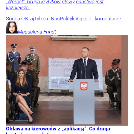
„Wprost”. Grupa krytyków głowy państwa jest
liczniejsza.
Sondaże
Kraj
Tylko u Nas
Polityka
Opinie i komentarze
Magdalena
Frindt
Obława na kierowców z „aplikacją”. Co druga