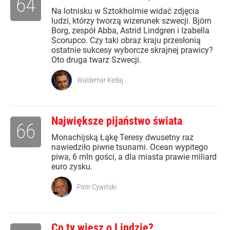
64
Na lotnisku w Sztokholmie widać zdjęcia
ludzi, którzy tworzą wizerunek szwecji. Björn
Borg, zespół Abba, Astrid Lindgren i Izabella
Scorupco. Czy taki obraz kraju przesłonią
ostatnie sukcesy wyborcze skrajnej prawicy?
Oto druga twarz Szwecji.
Waldemar Kedaj
Największe pijaństwo świata
66
Monachijską Łąkę Teresy dwusetny raz
nawiedziło piwne tsunami. Ocean wypitego
piwa, 6 mln gości, a dla miasta prawie miliard
euro zysku.
Piotr Cywiński
Co ty wiesz o Lindzie?