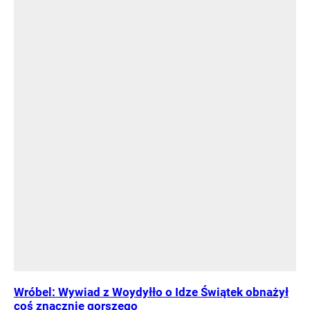
Wróbel: Wywiad z Woydyłło o Idze Świątek obnażył
coś znacznie gorszego