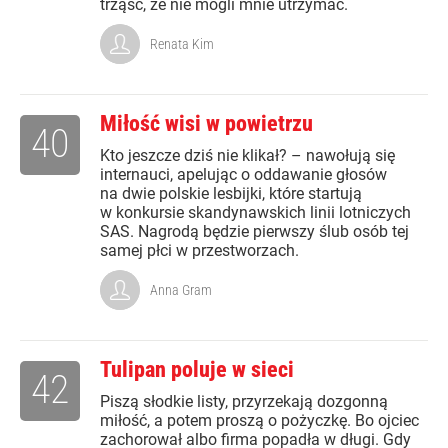
trząść, że nie mogli mnie utrzymać.
Renata Kim
Miłość wisi w powietrzu
40
Kto jeszcze dziś nie klikał? – nawołują się
internauci, apelując o oddawanie głosów
na dwie polskie lesbijki, które startują
w konkursie skandynawskich linii lotniczych
SAS. Nagrodą będzie pierwszy ślub osób tej
samej płci w przestworzach.
Anna Gram
Tulipan poluje w sieci
42
Piszą słodkie listy, przyrzekają dozgonną
miłość, a potem proszą o pożyczkę. Bo ojciec
zachorował albo firma popadła w długi. Gdy