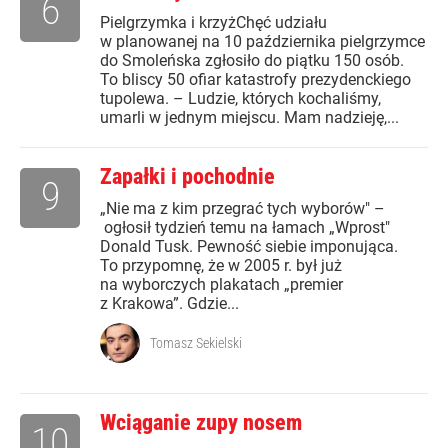
6
Pielgrzymka i krzyżChęć udziału
w planowanej na 10 października pielgrzymce
do Smoleńska zgłosiło do piątku 150 osób.
To bliscy 50 ofiar katastrofy prezydenckiego
tupolewa. – Ludzie, których kochaliśmy,
umarli w jednym miejscu. Mam nadzieję,...
Zapałki i pochodnie
9
„Nie ma z kim przegrać tych wyborów" –
ogłosił tydzień temu na łamach „Wprost"
Donald Tusk. Pewność siebie imponująca.
To przypomnę, że w 2005 r. był już
na wyborczych plakatach „premier
z Krakowa”. Gdzie...
Tomasz Sekielski
Wciąganie zupy nosem
10