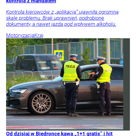
kontrola z mandatem
Kontrola kierowców z „aplikacją” ujawniła ogromną
skalę problemu. Brak uprawnień, podrobione
dokumenty, a nawet jazda pod wpływem alkoholu.
Motoryzacja
Kraj
Od dzisiaj w Biedronce kawa „1+1 gratis” i hit