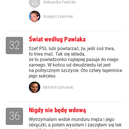
Aleksandra Pawlicka
Grzegorz Łakomski
Świat według Pawlaka
32
Szef PSL lubi powtarzać, że, jeśli coś trwa,
to trwa mać. Tak się składa,
że to powiedzonko najlepiej pasuje do niego
samego. W końcu od dwudziestu lat jest
na politycznym szczycie. Oto cztery tajemnice
jego sukcesu.
Michał Krzymowski
Nigdy nie będę wdową
36
Wytrzymałam widok munduru męża i jego
obrączki, a potem wyszłam i zaczęłam się tak