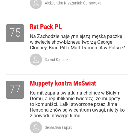
Aleksandra Krzyżaniak-Gumowska
Rat Pack PL
75
Na Zachodzie najsłynniejszą męską paczkę
w świecie show-biznesu tworzą George
Clooney, Brad Pitt i Matt Damon. A w Polsce?
Dawid Karpiuk
Muppety kontra McŚwiat
77
Kermit zapala światła na choince w Białym
Domu, a republikanie twierdzą, że muppety
to komuniści. Lalki stworzone przez Jima
Hensona znów są w centrum uwagi, nie tylko
z powodu nowego filmu.
Sebastian Łupak