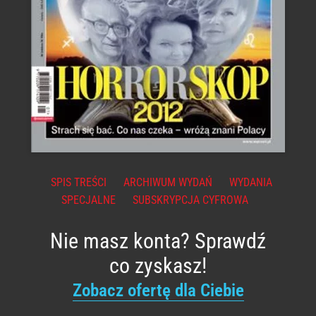
SPIS TREŚCI
ARCHIWUM WYDAŃ
WYDANIA
SPECJALNE
SUBSKRYPCJA CYFROWA
Nie masz konta? Sprawdź
co zyskasz!
Zobacz ofertę dla Ciebie