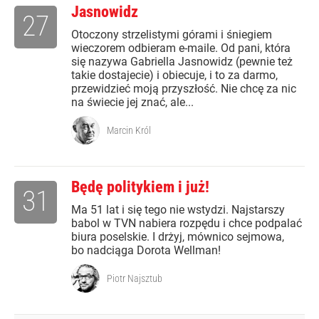
Jasnowidz
27
Otoczony strzelistymi górami i śniegiem
wieczorem odbieram e-maile. Od pani, która
się nazywa Gabriella Jasnowidz (pewnie też
takie dostajecie) i obiecuje, i to za darmo,
przewidzieć moją przyszłość. Nie chcę za nic
na świecie jej znać, ale...
Marcin Król
Będę politykiem i już!
31
Ma 51 lat i się tego nie wstydzi. Najstarszy
babol w TVN nabiera rozpędu i chce podpalać
biura poselskie. I drżyj, mównico sejmowa,
bo nadciąga Dorota Wellman!
Piotr Najsztub