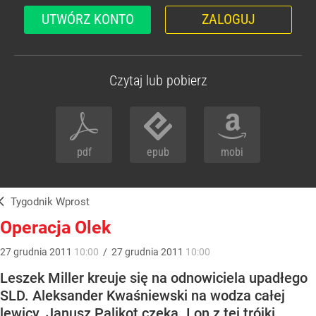
UTWÓRZ KONTO
ZALOGUJ
Czytaj lub pobierz
pdf
epub
mobi
Tygodnik Wprost
Operacja Olek
27
grudnia
2011
10:00
/
27
grudnia
2011
10:00
Leszek Miller kreuje się na odnowiciela upadłego
SLD. Aleksander Kwaśniewski na wodza całej
lewicy. Janusz Palikot czeka. I on z tej trójki