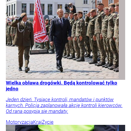
Wielka obława drogówki. Będą kontrolować tylko
jedno
Jeden dzień. Tysiące kontroli, mandatów i punktów
karnych. Policja zaplanowała akcję kontroli kierowców.
Od rana posypią się mandaty.
Motoryzacja
Kraj
Życie