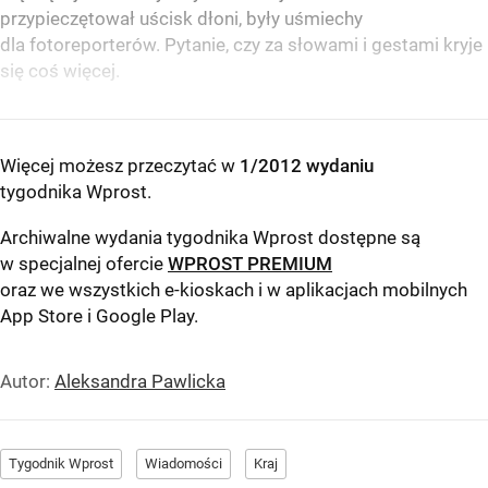
przypieczętował uścisk dłoni, były uśmiechy
dla fotoreporterów. Pytanie, czy za słowami i gestami kryje
się coś więcej.
Więcej możesz przeczytać w
1/2012 wydaniu
tygodnika Wprost
.
Archiwalne wydania tygodnika Wprost dostępne są
w specjalnej ofercie
WPROST PREMIUM
oraz we wszystkich e-kioskach i w aplikacjach mobilnych
App Store
i
Google Play
.
Autor:
Aleksandra Pawlicka
Tygodnik Wprost
Wiadomości
Kraj