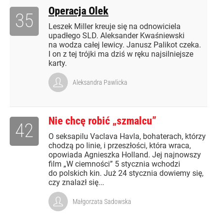
Operacja Olek
35
Leszek Miller kreuje się na odnowiciela
upadłego SLD. Aleksander Kwaśniewski
na wodza całej lewicy. Janusz Palikot czeka.
I on z tej trójki ma dziś w ręku najsilniejsze
karty.
Aleksandra Pawlicka
Nie chcę robić „szmalcu”
42
O seksapilu Vaclava Havla, bohaterach, którzy
chodzą po linie, i przeszłości, która wraca,
opowiada Agnieszka Holland. Jej najnowszy
film „W ciemności” 5 stycznia wchodzi
do polskich kin. Już 24 stycznia dowiemy się,
czy znalazł się...
Małgorzata Sadowska