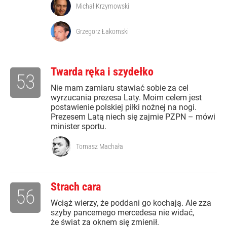
Michał Krzymowski
Grzegorz Łakomski
Twarda ręka i szydełko
53
Nie mam zamiaru stawiać sobie za cel
wyrzucania prezesa Laty. Moim celem jest
postawienie polskiej piłki nożnej na nogi.
Prezesem Latą niech się zajmie PZPN – mówi
minister sportu.
Tomasz Machała
Strach cara
56
Wciąż wierzy, że poddani go kochają. Ale zza
szyby pancernego mercedesa nie widać,
że świat za oknem się zmienił.