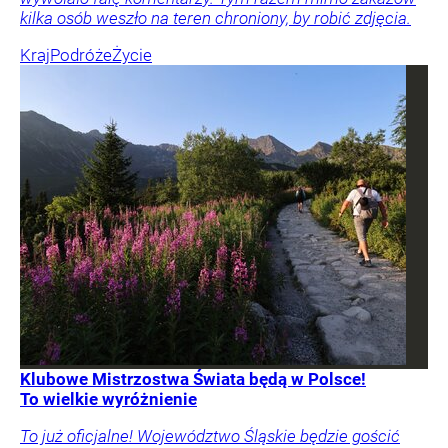
kilka osób weszło na teren chroniony, by robić zdjęcia.
Kraj
Podróże
Życie
Klubowe Mistrzostwa Świata będą w Polsce!
To wielkie wyróżnienie
To już oficjalne! Województwo Śląskie będzie gościć