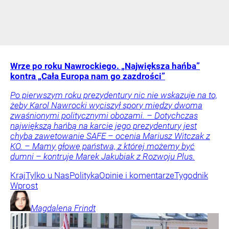
Wrze po roku Nawrockiego. „Największa hańba”
kontra „Cała Europa nam go zazdrości”
Po pierwszym roku prezydentury nic nie wskazuje na to,
żeby Karol Nawrocki wyciszył spory między dwoma
zwaśnionymi politycznymi obozami. – Dotychczas
największą hańbą na karcie jego prezydentury jest
chyba zawetowanie SAFE – ocenia Mariusz Witczak z
KO. – Mamy głowę państwa, z której możemy być
dumni – kontruje Marek Jakubiak z Rozwoju Plus.
Kraj
Tylko u Nas
Polityka
Opinie i komentarze
Tygodnik
Wprost
Magdalena
Frindt