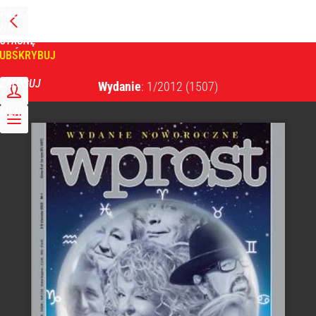
PRZEJDŹ
NA
WPROST
STRONĘ
GŁÓWNĄ
UBSKRYBUJ
Tygodnik Wprost
ZALOGUJ
Wydanie
: 1/2012
(1507)
MENU