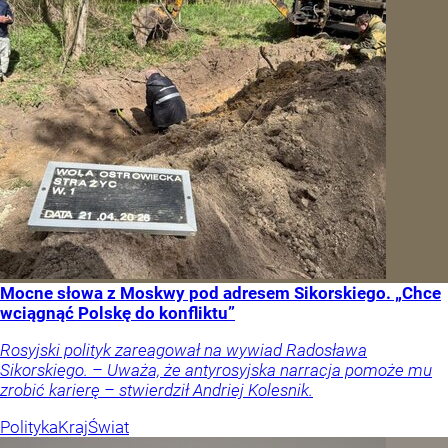
Mocne słowa z Moskwy pod adresem Sikorskiego. „Chce
wciągnąć Polskę do konfliktu”
Rosyjski polityk zareagował na wywiad Radosława
Sikorskiego. – Uważa, że antyrosyjska narracja pomoże mu
zrobić karierę – stwierdził Andriej Kolesnik.
Polityka
Kraj
Świat