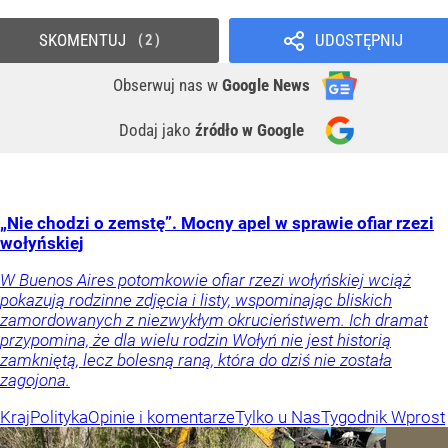
SKOMENTUJ
UDOSTĘPNIJ
2
Obserwuj nas
w
Google News
Dodaj jako
źródło w Google
„Nie chodzi o zemstę”. Mocny apel w sprawie ofiar rzezi
wołyńskiej
W Buenos Aires potomkowie ofiar rzezi wołyńskiej wciąż
pokazują rodzinne zdjęcia i listy, wspominając bliskich
zamordowanych z niezwykłym okrucieństwem. Ich dramat
przypomina, że dla wielu rodzin Wołyń nie jest historią
zamkniętą, lecz bolesną raną, która do dziś nie została
zagojona.
Kraj
Polityka
Opinie i komentarze
Tylko u Nas
Tygodnik Wprost