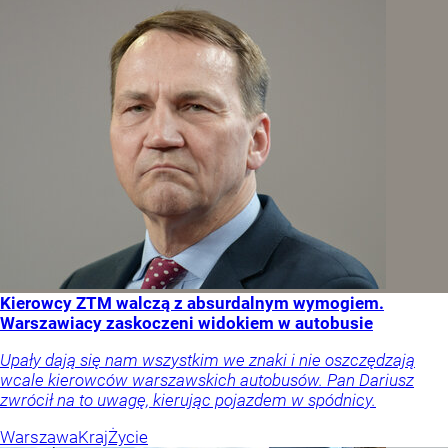
Kierowcy ZTM walczą z absurdalnym wymogiem.
Warszawiacy zaskoczeni widokiem w autobusie
Upały dają się nam wszystkim we znaki i nie oszczędzają
wcale kierowców warszawskich autobusów. Pan Dariusz
zwrócił na to uwagę, kierując pojazdem w spódnicy.
Warszawa
Kraj
Życie