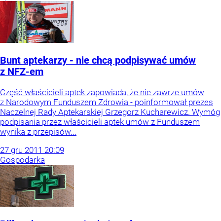
Bunt aptekarzy - nie chcą podpisywać umów
z NFZ-em
Część właścicieli aptek zapowiada, że nie zawrze umów
z Narodowym Funduszem Zdrowia - poinformował prezes
Naczelnej Rady Aptekarskiej Grzegorz Kucharewicz. Wymóg
podpisania przez właścicieli aptek umów z Funduszem
wynika z przepisów...
27
gru
2011
20:09
Gospodarka