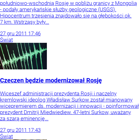
południowo-wschodnią Rosję w pobliżu granicy z Mongolią
- podały amerykańskie służby geologiczne (USGS).
Hipocentrum trzęsienia znajdowało się na głębokości ok.
7 km. Wstrząsy były...
27
gru
2011
17:46
Świat
Czeczen będzie modernizował Rosję
Wiceszef administracji prezydenta Rosji i naczelny
kremlowski ideolog Władisław Surkow został mianowany
wicepremierem ds. modernizacji i innowacji - poinformował
prezydent Dmitrij Miedwiediew. 47-letni Surkow, uważany
za szarą eminencję...
27
gru
2011
17:43
Świat