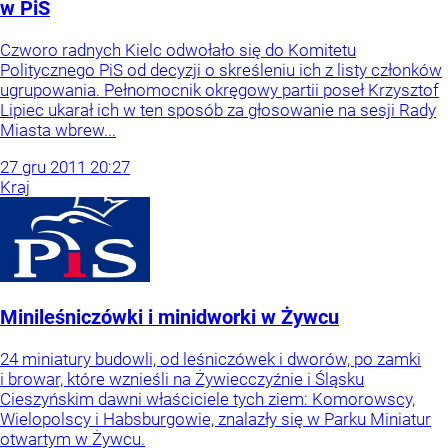
w PiS
Czworo radnych Kielc odwołało się do Komitetu
Politycznego PiS od decyzji o skreśleniu ich z listy członków
ugrupowania. Pełnomocnik okręgowy partii poseł Krzysztof
Lipiec ukarał ich w ten sposób za głosowanie na sesji Rady
Miasta wbrew...
27
gru
2011
20:27
Kraj
Minileśniczówki i minidworki w Żywcu
24 miniatury budowli, od leśniczówek i dworów, po zamki
i browar, które wznieśli na Żywiecczyźnie i Śląsku
Cieszyńskim dawni właściciele tych ziem: Komorowscy,
Wielopolscy i Habsburgowie, znalazły się w Parku Miniatur
otwartym w Żywcu.