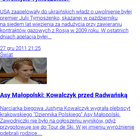
USA zaapelowały do ukraińskich władz o uwolnienie byłej
premier Julii Tymoszenko, skazanej w październiku
na siedem lat więzienia za nadużycia przy zawieraniu
kontraktów gazowych z Rosją w 2009 roku. W ostatnich
dniach apelacja byłej...
27
gru
2011
21:25
Świat
Asy Małopolski: Kowalczyk przed Radwańską
Narciarka biegowa Justyna Kowalczyk wygrała plebiscyt
krakowskiego "Dziennika Polskiego" Asy Małopolski.
Zawodniczki nie było na ogłoszeniu wyników, gdyż
przygotowuje się do Tour de Ski. W jej imieniu wyróżnienie
odebrali rodzice....