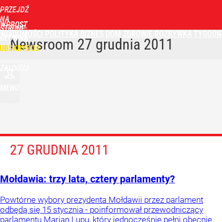
PRZEJDŹ
NA
WPROST
STRONĘ
WIADOMOŚCI
POLITYKA
BIZNES
DOM
ZDROWIE
ROZRYWKA
TYGODN
GŁÓWNĄ
Newsroom
27 grudnia 2011
UBSKRYBUJ
ZALOGUJ
MENU
27 GRUDNIA 2011
Mołdawia: trzy lata, cztery parlamenty?
Powtórne wybory prezydenta Mołdawii przez parlament
odbędą się 15 stycznia - poinformował przewodniczący
parlamentu Marian Lupu, który jednocześnie pełni obecnie