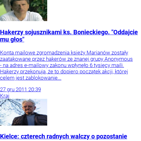
Hakerzy sojusznikami ks. Bonieckiego. "Oddajcie
mu głos"
Konta mailowe zgromadzenia księży Marianów zostały
zaatakowane przez hakerów ze znanej grupy Anonymous
- na adres e-mailowy zakonu wpłynęło 6 tysięcy maili.
Hakerzy przekonują, że to dopiero początek akcji, której
celem jest zablokowanie...
27
gru
2011
20:39
Kraj
Kielce: czterech radnych walczy o pozostanie