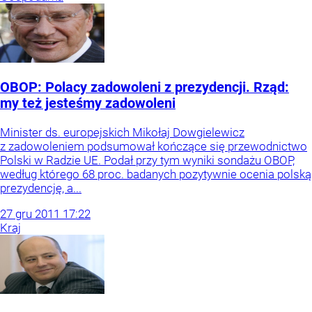
OBOP: Polacy zadowoleni z prezydencji. Rząd:
my też jesteśmy zadowoleni
Minister ds. europejskich Mikołaj Dowgielewicz
z zadowoleniem podsumował kończące się przewodnictwo
Polski w Radzie UE. Podał przy tym wyniki sondażu OBOP,
według którego 68 proc. badanych pozytywnie ocenia polską
prezydencję, a...
27
gru
2011
17:22
Kraj