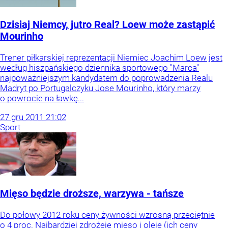
Dzisiaj Niemcy, jutro Real? Loew może zastąpić
Mourinho
Trener piłkarskiej reprezentacji Niemiec Joachim Loew jest
według hiszpańskiego dziennika sportowego "Marca"
najpoważniejszym kandydatem do poprowadzenia Realu
Madryt po Portugalczyku Jose Mourinho, który marzy
o powrocie na ławkę...
27
gru
2011
21:02
Sport
Mięso będzie droższe, warzywa - tańsze
Do połowy 2012 roku ceny żywności wzrosną przeciętnie
o 4 proc. Najbardziej zdrożeje mięso i oleje (ich ceny