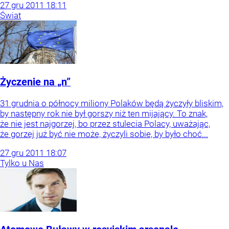
27
gru
2011
18:11
Świat
Życzenie na „n”
31 grudnia o północy miliony Polaków będą życzyły bliskim,
by następny rok nie był gorszy niż ten mijający. To znak,
że nie jest najgorzej, bo przez stulecia Polacy, uważając,
że gorzej już być nie może, życzyli sobie, by było choć...
27
gru
2011
18:07
Tylko u Nas