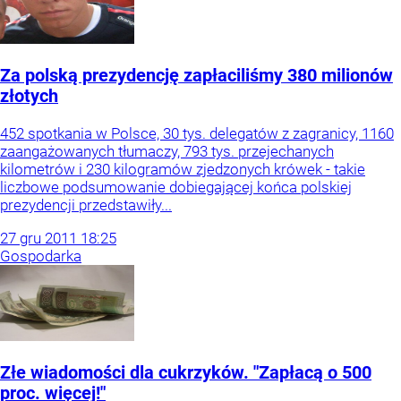
Za polską prezydencję zapłaciliśmy 380 milionów
złotych
452 spotkania w Polsce, 30 tys. delegatów z zagranicy, 1160
zaangażowanych tłumaczy, 793 tys. przejechanych
kilometrów i 230 kilogramów zjedzonych krówek - takie
liczbowe podsumowanie dobiegającej końca polskiej
prezydencji przedstawiły...
27
gru
2011
18:25
Gospodarka
Złe wiadomości dla cukrzyków. "Zapłacą o 500
proc. więcej!"