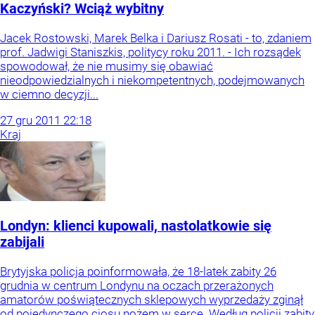
Kaczyński? Wciąż wybitny
Jacek Rostowski, Marek Belka i Dariusz Rosati - to, zdaniem
prof. Jadwigi Staniszkis, politycy roku 2011. - Ich rozsądek
spowodował, że nie musimy się obawiać
nieodpowiedzialnych i niekompetentnych, podejmowanych
w ciemno decyzji...
27
gru
2011
22:18
Kraj
Londyn: klienci kupowali, nastolatkowie się
zabijali
Brytyjska policja poinformowała, że 18-latek zabity 26
grudnia w centrum Londynu na oczach przerażonych
amatorów poświątecznych sklepowych wyprzedaży zginął
od pojedynczego ciosu nożem w serce. Według policji zabity