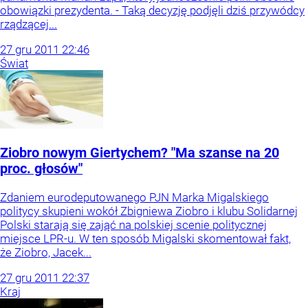
obowiązki prezydenta. - Taką decyzję podjęli dziś przywódcy
rządzącej...
27
gru
2011
22:46
Świat
Ziobro nowym Giertychem? "Ma szanse na 20
proc. głosów"
Zdaniem eurodeputowanego PJN Marka Migalskiego
politycy skupieni wokół Zbigniewa Ziobro i klubu Solidarnej
Polski starają się zająć na polskiej scenie politycznej
miejsce LPR-u. W ten sposób Migalski skomentował fakt,
że Ziobro, Jacek...
27
gru
2011
22:37
Kraj