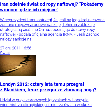
Iran odetnie świat od ropy naftowej? "Pokażemy
wrogom, gdzie ich miejsce"
Wiceprezydent Iranu ostrzegł, że jeśli na jego kraj nałożone
zostaną międzynarodowe sankcje, Teheran zablokuje
strategiczną cieśninę Ormuz, odcinając dostawy ropy
naftowej - podała oficjalna agencja IRNA. - Jeśli Zachód
nałoży sankcje na...
27
gru
2011
16:56
Świat
Londyn 2012: cztery lata temu przegrał
z Blanikiem, teraz przegra ze złamaną nogą?
Udział w przyszłorocznych igrzyskach w Londynie
wicemistrza olimpijskiego i mistrza świata w skoku