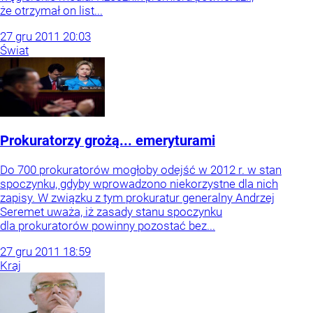
że otrzymał on list...
27
gru
2011
20:03
Świat
Prokuratorzy grożą... emeryturami
Do 700 prokuratorów mogłoby odejść w 2012 r. w stan
spoczynku, gdyby wprowadzono niekorzystne dla nich
zapisy. W związku z tym prokuratur generalny Andrzej
Seremet uważa, iż zasady stanu spoczynku
dla prokuratorów powinny pozostać bez...
27
gru
2011
18:59
Kraj