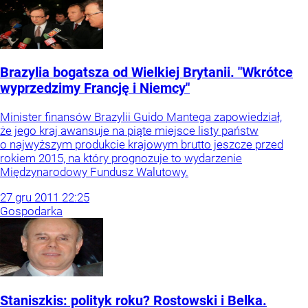
Brazylia bogatsza od Wielkiej Brytanii. "Wkrótce
wyprzedzimy Francję i Niemcy"
Minister finansów Brazylii Guido Mantega zapowiedział,
że jego kraj awansuje na piąte miejsce listy państw
o najwyższym produkcie krajowym brutto jeszcze przed
rokiem 2015, na który prognozuje to wydarzenie
Międzynarodowy Fundusz Walutowy.
27
gru
2011
22:25
Gospodarka
Staniszkis: polityk roku? Rostowski i Belka.