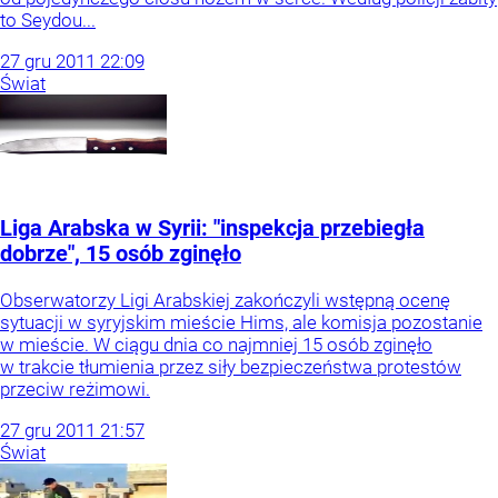
to Seydou...
27
gru
2011
22:09
Świat
Liga Arabska w Syrii: "inspekcja przebiegła
dobrze", 15 osób zginęło
Obserwatorzy Ligi Arabskiej zakończyli wstępną ocenę
sytuacji w syryjskim mieście Hims, ale komisja pozostanie
w mieście. W ciągu dnia co najmniej 15 osób zginęło
w trakcie tłumienia przez siły bezpieczeństwa protestów
przeciw reżimowi.
27
gru
2011
21:57
Świat