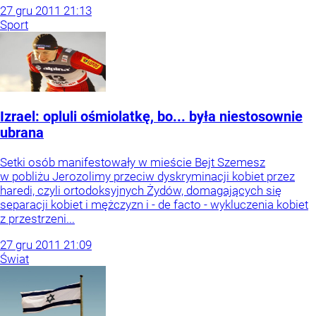
27
gru
2011
21:13
Sport
Izrael: opluli ośmiolatkę, bo... była niestosownie
ubrana
Setki osób manifestowały w mieście Bejt Szemesz
w pobliżu Jerozolimy przeciw dyskryminacji kobiet przez
haredi, czyli ortodoksyjnych Żydów, domagających się
separacji kobiet i mężczyzn i - de facto - wykluczenia kobiet
z przestrzeni...
27
gru
2011
21:09
Świat