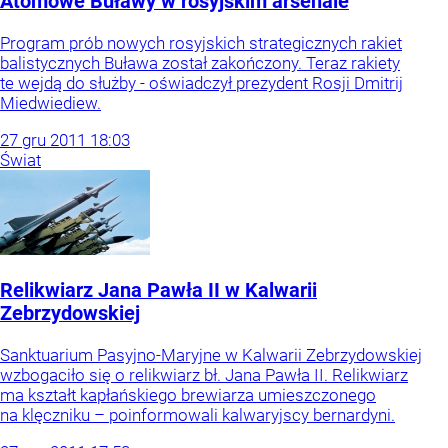
Atomowe Buławy w rosyjskim arsenale
Program prób nowych rosyjskich strategicznych rakiet
balistycznych Buława został zakończony. Teraz rakiety
te wejdą do służby - oświadczył prezydent Rosji Dmitrij
Miedwiediew.
27
gru
2011
18:03
Świat
Relikwiarz Jana Pawła II w Kalwarii
Zebrzydowskiej
Sanktuarium Pasyjno-Maryjne w Kalwarii Zebrzydowskiej
wzbogaciło się o relikwiarz bł. Jana Pawła II. Relikwiarz
ma kształt kapłańskiego brewiarza umieszczonego
na klęczniku – poinformowali kalwaryjscy bernardyni.