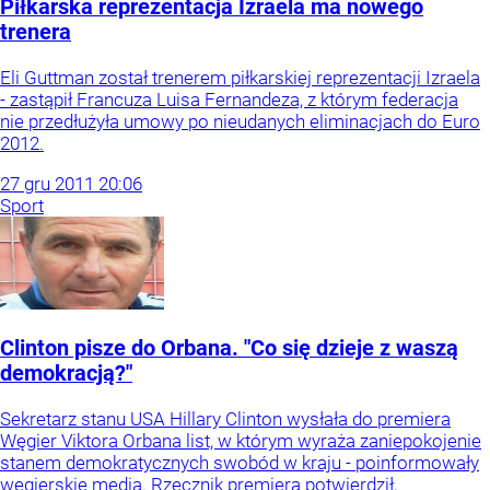
Piłkarska reprezentacja Izraela ma nowego
trenera
Eli Guttman został trenerem piłkarskiej reprezentacji Izraela
- zastąpił Francuza Luisa Fernandeza, z którym federacja
nie przedłużyła umowy po nieudanych eliminacjach do Euro
2012.
27
gru
2011
20:06
Sport
Clinton pisze do Orbana. "Co się dzieje z waszą
demokracją?"
Sekretarz stanu USA Hillary Clinton wysłała do premiera
Węgier Viktora Orbana list, w którym wyraża zaniepokojenie
stanem demokratycznych swobód w kraju - poinformowały
węgierskie media. Rzecznik premiera potwierdził,