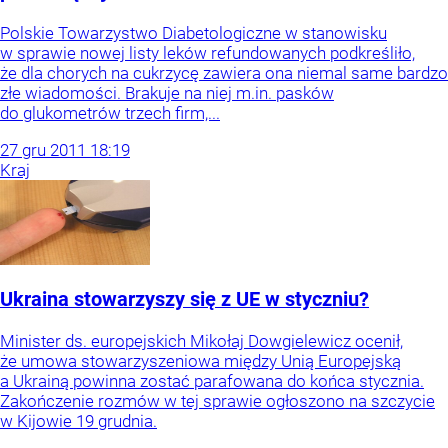
Polskie Towarzystwo Diabetologiczne w stanowisku
w sprawie nowej listy leków refundowanych podkreśliło,
że dla chorych na cukrzycę zawiera ona niemal same bardzo
złe wiadomości. Brakuje na niej m.in. pasków
do glukometrów trzech firm,...
27
gru
2011
18:19
Kraj
Ukraina stowarzyszy się z UE w styczniu?
Minister ds. europejskich Mikołaj Dowgielewicz ocenił,
że umowa stowarzyszeniowa między Unią Europejską
a Ukrainą powinna zostać parafowana do końca stycznia.
Zakończenie rozmów w tej sprawie ogłoszono na szczycie
w Kijowie 19 grudnia.