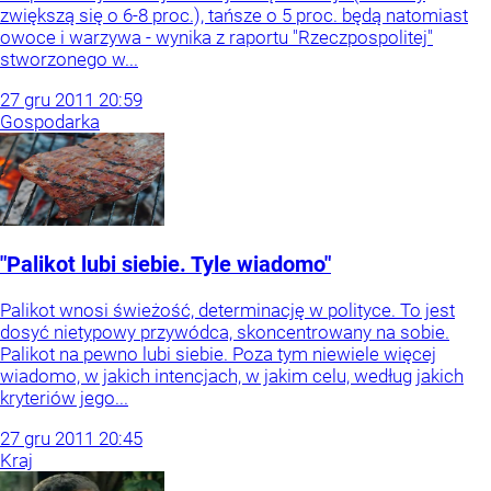
zwiększą się o 6-8 proc.), tańsze o 5 proc. będą natomiast
owoce i warzywa - wynika z raportu "Rzeczpospolitej"
stworzonego w...
27
gru
2011
20:59
Gospodarka
"Palikot lubi siebie. Tyle wiadomo"
Palikot wnosi świeżość, determinację w polityce. To jest
dosyć nietypowy przywódca, skoncentrowany na sobie.
Palikot na pewno lubi siebie. Poza tym niewiele więcej
wiadomo, w jakich intencjach, w jakim celu, według jakich
kryteriów jego...
27
gru
2011
20:45
Kraj