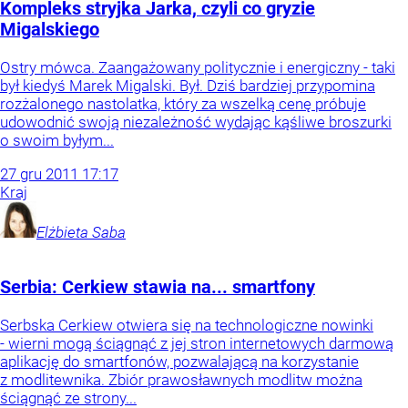
Kompleks stryjka Jarka, czyli co gryzie
Migalskiego
Ostry mówca. Zaangażowany politycznie i energiczny - taki
był kiedyś Marek Migalski. Był. Dziś bardziej przypomina
rozżalonego nastolatka, który za wszelką cenę próbuje
udowodnić swoją niezależność wydając kąśliwe broszurki
o swoim byłym...
27
gru
2011
17:17
Kraj
Elżbieta
Saba
Serbia: Cerkiew stawia na... smartfony
Serbska Cerkiew otwiera się na technologiczne nowinki
- wierni mogą ściągnąć z jej stron internetowych darmową
aplikację do smartfonów, pozwalającą na korzystanie
z modlitewnika. Zbiór prawosławnych modlitw można
ściągnąć ze strony...