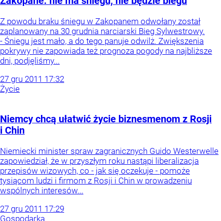
Zakopane: nie ma śniegu, nie będzie biegu
Z powodu braku śniegu w Zakopanem odwołany został
zaplanowany na 30 grudnia narciarski Bieg Sylwestrowy.
- Śniegu jest mało, a do tego panuje odwilż. Zwiększenia
pokrywy nie zapowiada też prognoza pogody na najbliższe
dni, podjęliśmy...
27
gru
2011
17:32
Życie
Niemcy chcą ułatwić życie biznesmenom z Rosji
i Chin
Niemiecki minister spraw zagranicznych Guido Westerwelle
zapowiedział, że w przyszłym roku nastąpi liberalizacja
przepisów wizowych, co - jak się oczekuje - pomoże
tysiącom ludzi i firmom z Rosji i Chin w prowadzeniu
wspólnych interesów...
27
gru
2011
17:29
Gospodarka