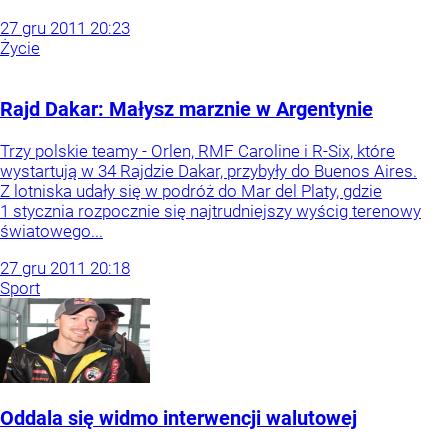
27
gru
2011
20:23
Życie
Rajd Dakar: Małysz marznie w Argentynie
Trzy polskie teamy - Orlen, RMF Caroline i R-Six, które
wystartują w 34 Rajdzie Dakar, przybyły do Buenos Aires.
Z lotniska udały się w podróż do Mar del Platy, gdzie
1 stycznia rozpocznie się najtrudniejszy wyścig terenowy
światowego...
27
gru
2011
20:18
Sport
Oddala się widmo interwencji walutowej