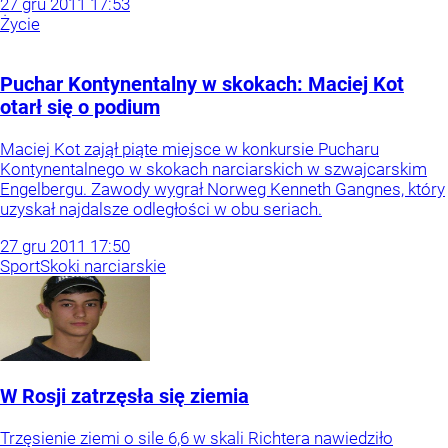
27
gru
2011
17:53
Życie
Puchar Kontynentalny w skokach: Maciej Kot
otarł się o podium
Maciej Kot zajął piąte miejsce w konkursie Pucharu
Kontynentalnego w skokach narciarskich w szwajcarskim
Engelbergu. Zawody wygrał Norweg Kenneth Gangnes, który
uzyskał najdalsze odległości w obu seriach.
27
gru
2011
17:50
Sport
Skoki narciarskie
W Rosji zatrzęsła się ziemia
Trzęsienie ziemi o sile 6,6 w skali Richtera nawiedziło