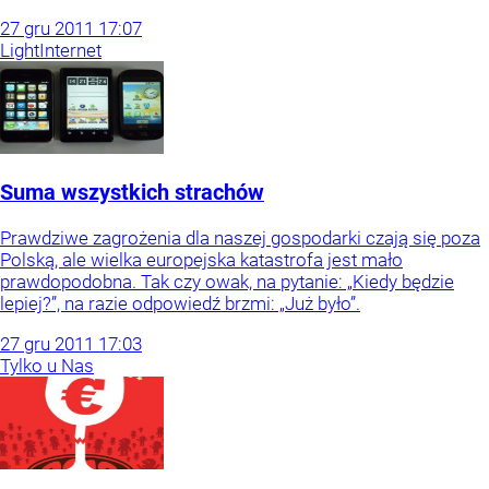
27
gru
2011
17:07
Light
Internet
Suma wszystkich strachów
Prawdziwe zagrożenia dla naszej gospodarki czają się poza
Polską, ale wielka europejska katastrofa jest mało
prawdopodobna. Tak czy owak, na pytanie: „Kiedy będzie
lepiej?”, na razie odpowiedź brzmi: „Już było”.
27
gru
2011
17:03
Tylko u Nas