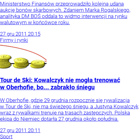
Ministerstwo Finansów przeprowadziło kolejną udaną
aukcję bonów skarbowych. Zdaniem Marka Rogalskiego,
analityka DM BOŚ oddala to widmo interwencji na rynku
walutowym w końcówce roku.
27
gru
2011
20:15
Firmy i rynki
Tour de Ski: Kowalczyk nie mogła trenować
w Oberhofie, bo... zabrakło śniegu
W Oberhofie, gdzie 29 grudnia rozpocznie się rywalizacja
w Tour de Ski, nie ma świeżego śniegu, a Justyna Kowalczyk
wraz z rywalkami trenuje na trasach zastępczych. Polska
ekipa do Niemiec dotarła 27 grudnia około południa.
27
gru
2011
20:11
Sport