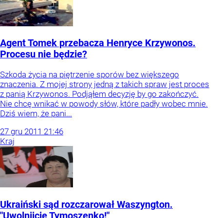
Agent Tomek przebacza Henryce Krzywonos.
Procesu nie będzie?
Szkoda życia na piętrzenie sporów bez większego
znaczenia. Z mojej strony jedną z takich spraw jest proces
z panią Krzywonos. Podjąłem decyzję by go zakończyć.
Nie chcę wnikać w powody słów, które padły wobec mnie.
Dziś wiem, że pani...
27
gru
2011
21:46
Kraj
Ukraiński sąd rozczarował Waszyngton.
"Uwolnijcie Tymoszenko!"