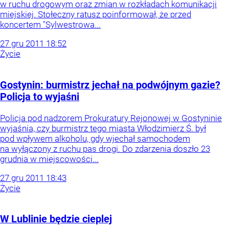
w ruchu drogowym oraz zmian w rozkładach komunikacji
miejskiej. Stołeczny ratusz poinformował, że przed
koncertem "Sylwestrowa...
27
gru
2011
18:52
Życie
Gostynin: burmistrz jechał na podwójnym gazie?
Policja to wyjaśni
Policja pod nadzorem Prokuratury Rejonowej w Gostyninie
wyjaśnia, czy burmistrz tego miasta Włodzimierz Ś. był
pod wpływem alkoholu, gdy wjechał samochodem
na wyłączony z ruchu pas drogi. Do zdarzenia doszło 23
grudnia w miejscowości...
27
gru
2011
18:43
Życie
W Lublinie będzie cieplej