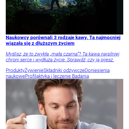
Naukowcy porównali 3 rodzaje kawy. Ta najmocniej
wiązała się z dłuższym życiem
Myślisz, że to zwykła „mała czarna”? Ta kawa najsilniej
chroni serce i wydłuża życie. Sprawdź, czy ją pijesz.
Produkty
Żywienie
Składniki odżywcze
Doniesienia
naukowe
Profilaktyka i leczenie
Badania