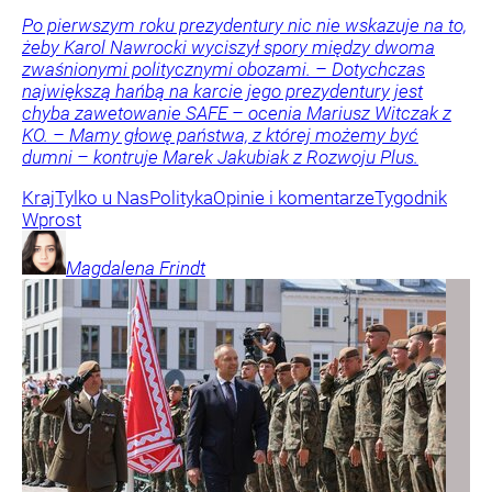
Po pierwszym roku prezydentury nic nie wskazuje na to,
żeby Karol Nawrocki wyciszył spory między dwoma
zwaśnionymi politycznymi obozami. – Dotychczas
największą hańbą na karcie jego prezydentury jest
chyba zawetowanie SAFE – ocenia Mariusz Witczak z
KO. – Mamy głowę państwa, z której możemy być
dumni – kontruje Marek Jakubiak z Rozwoju Plus.
Kraj
Tylko u Nas
Polityka
Opinie i komentarze
Tygodnik
Wprost
Magdalena
Frindt