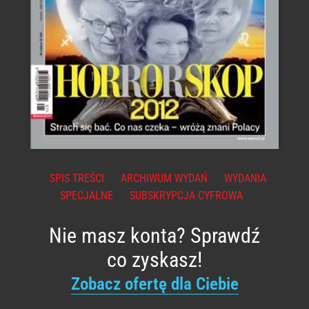
SPIS TREŚCI
ARCHIWUM WYDAŃ
WYDANIA
SPECJALNE
SUBSKRYPCJA CYFROWA
Nie masz konta? Sprawdź
co zyskasz!
Zobacz ofertę dla Ciebie