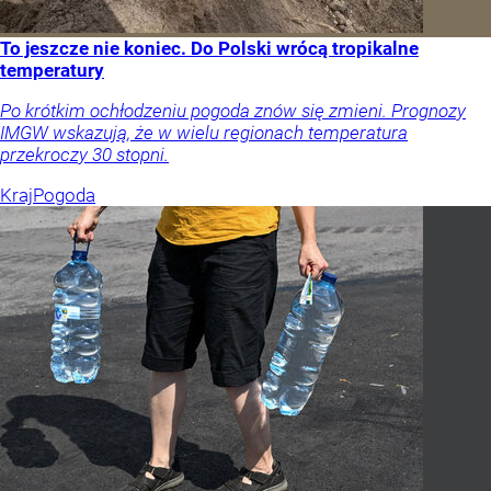
To jeszcze nie koniec. Do Polski wrócą tropikalne
temperatury
Po krótkim ochłodzeniu pogoda znów się zmieni. Prognozy
IMGW wskazują, że w wielu regionach temperatura
przekroczy 30 stopni.
Kraj
Pogoda