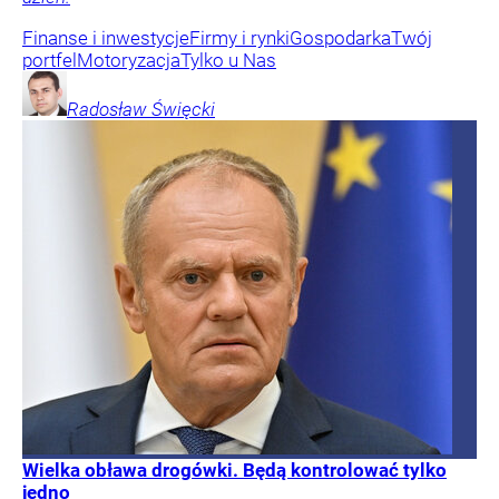
Finanse i inwestycje
Firmy i rynki
Gospodarka
Twój
portfel
Motoryzacja
Tylko u Nas
Radosław
Święcki
Wielka obława drogówki. Będą kontrolować tylko
jedno