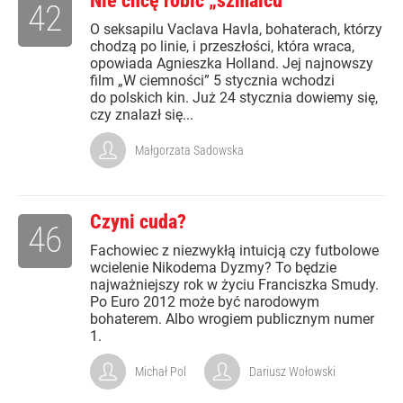
Nie chcę robić „szmalcu”
42
O seksapilu Vaclava Havla, bohaterach, którzy
chodzą po linie, i przeszłości, która wraca,
opowiada Agnieszka Holland. Jej najnowszy
film „W ciemności” 5 stycznia wchodzi
do polskich kin. Już 24 stycznia dowiemy się,
czy znalazł się...
Małgorzata Sadowska
Czyni cuda?
46
Fachowiec z niezwykłą intuicją czy futbolowe
wcielenie Nikodema Dyzmy? To będzie
najważniejszy rok w życiu Franciszka Smudy.
Po Euro 2012 może być narodowym
bohaterem. Albo wrogiem publicznym numer
1.
Michał Pol
Dariusz Wołowski