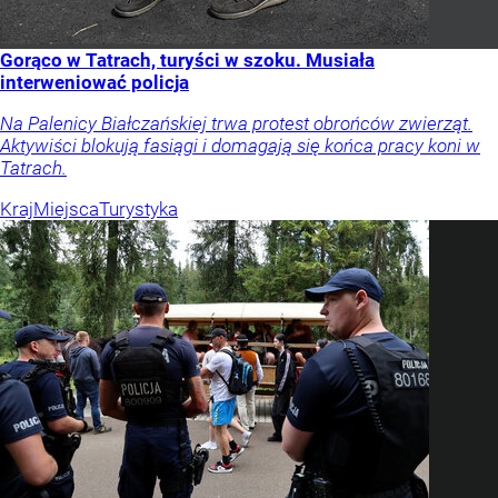
Gorąco w Tatrach, turyści w szoku. Musiała
interweniować policja
Na Palenicy Białczańskiej trwa protest obrońców zwierząt.
Aktywiści blokują fasiągi i domagają się końca pracy koni w
Tatrach.
Kraj
Miejsca
Turystyka