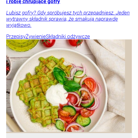
i robię chrupiące gofry
Lubisz gofry? Gdy spróbujesz tych przepadniesz. Jeden
wytrawny składnik sprawia, że smakują naprawdę
wyjątkowo.
Przepisy
Żywienie
Składniki odżywcze