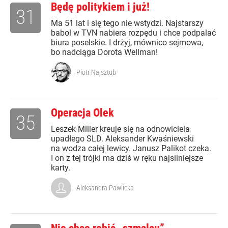
Będę politykiem i już!
31
Ma 51 lat i się tego nie wstydzi. Najstarszy
babol w TVN nabiera rozpędu i chce podpalać
biura poselskie. I drżyj, mównico sejmowa,
bo nadciąga Dorota Wellman!
Piotr Najsztub
Operacja Olek
35
Leszek Miller kreuje się na odnowiciela
upadłego SLD. Aleksander Kwaśniewski
na wodza całej lewicy. Janusz Palikot czeka.
I on z tej trójki ma dziś w ręku najsilniejsze
karty.
Aleksandra Pawlicka