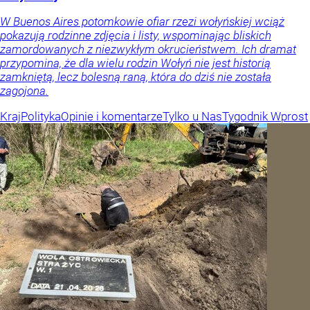
W Buenos Aires potomkowie ofiar rzezi wołyńskiej wciąż
pokazują rodzinne zdjęcia i listy, wspominając bliskich
zamordowanych z niezwykłym okrucieństwem. Ich dramat
przypomina, że dla wielu rodzin Wołyń nie jest historią
zamkniętą, lecz bolesną raną, która do dziś nie została
zagojona.
Kraj
Polityka
Opinie i komentarze
Tylko u Nas
Tygodnik Wprost