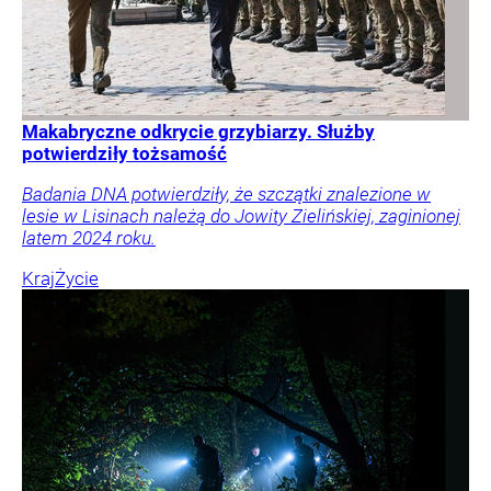
Makabryczne odkrycie grzybiarzy. Służby
potwierdziły tożsamość
Badania DNA potwierdziły, że szczątki znalezione w
lesie w Lisinach należą do Jowity Zielińskiej, zaginionej
latem 2024 roku.
Kraj
Życie