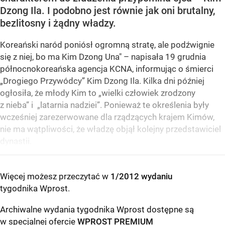
Dzong Ila. I podobno jest równie jak oni brutalny,
bezlitosny i żądny władzy.
Koreański naród poniósł ogromną stratę, ale podźwignie
się z niej, bo ma Kim Dzong Una" – napisała 19 grudnia
północnokoreańska agencja KCNA, informując o śmierci
„Drogiego Przywódcy” Kim Dzong Ila. Kilka dni później
ogłosiła, że młody Kim to „wielki człowiek zrodzony
z nieba” i „latarnia nadziei”. Ponieważ te określenia były
wcześniej zarezerwowane dla rządzących krajem Kimów,
nie ma wątpliwości, że władzę objął kolejny przedstawiciel
dynastii.
Więcej możesz przeczytać w
1/2012 wydaniu
tygodnika Wprost
.
Archiwalne wydania tygodnika Wprost dostępne są
w specjalnej ofercie
WPROST PREMIUM