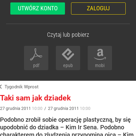
UTWÓRZ KONTO
ZALOGUJ
Czytaj lub pobierz
pdf
epub
mobi
Tygodnik Wprost
Taki sam jak dziadek
27
grudnia
2011
10:00
/
27
grudnia
2011
10:00
Podobno zrobił sobie operację plastyczną, by się
upodobnić do dziadka – Kim Ir Sena. Podobno
charakterem do złudzenia przypomina ojca – Kim