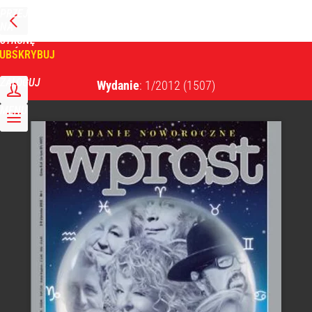
PRZEJDŹ
NA
WPROST
STRONĘ
GŁÓWNĄ
UBSKRYBUJ
Tygodnik Wprost
ZALOGUJ
Wydanie
: 1/2012
(1507)
MENU