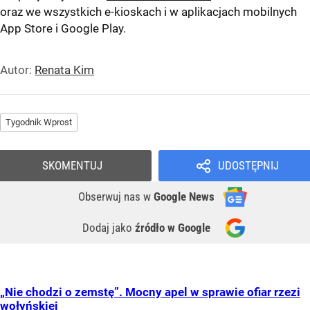
oraz we wszystkich e-kioskach i w aplikacjach mobilnych
App Store
i
Google Play
.
Autor:
Renata Kim
Tygodnik Wprost
SKOMENTUJ
UDOSTĘPNIJ
Obserwuj nas
w
Google News
Dodaj jako
źródło w Google
„Nie chodzi o zemstę”. Mocny apel w sprawie ofiar rzezi
wołyńskiej