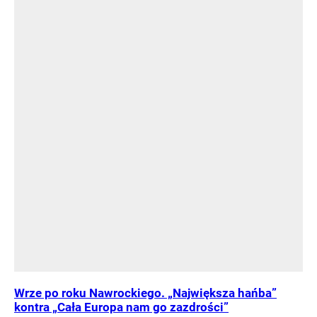
Wrze po roku Nawrockiego. „Największa hańba”
kontra „Cała Europa nam go zazdrości”