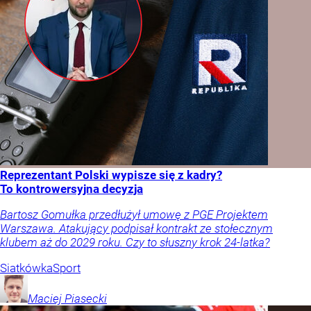
Reprezentant Polski wypisze się z kadry?
To kontrowersyjna decyzja
Bartosz Gomułka przedłużył umowę z PGE Projektem
Warszawa. Atakujący podpisał kontrakt ze stołecznym
klubem aż do 2029 roku. Czy to słuszny krok 24-latka?
Siatkówka
Sport
Maciej
Piasecki