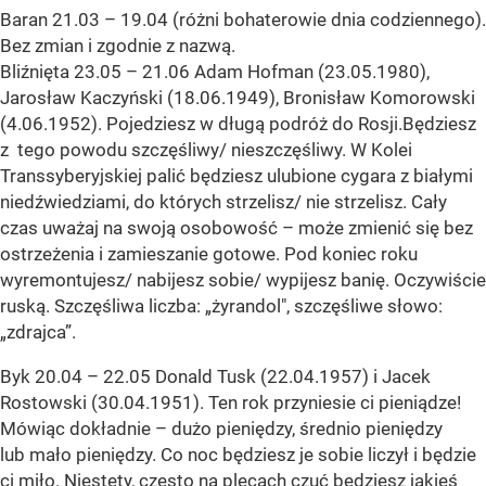
Baran 21.03 – 19.04 (różni bohaterowie dnia codziennego).
Bez zmian i zgodnie z nazwą.
Bliźnięta 23.05 – 21.06 Adam Hofman (23.05.1980),
Jarosław Kaczyński (18.06.1949), Bronisław Komorowski
(4.06.1952). Pojedziesz w długą podróż do Rosji.Będziesz
z tego powodu szczęśliwy/ nieszczęśliwy. W Kolei
Transsyberyjskiej palić będziesz ulubione cygara z białymi
niedźwiedziami, do których strzelisz/ nie strzelisz. Cały
czas uważaj na swoją osobowość – może zmienić się bez
ostrzeżenia i zamieszanie gotowe. Pod koniec roku
wyremontujesz/ nabijesz sobie/ wypijesz banię. Oczywiście
ruską. Szczęśliwa liczba: „żyrandol", szczęśliwe słowo:
„zdrajca”.
Byk 20.04 – 22.05 Donald Tusk (22.04.1957) i Jacek
Rostowski (30.04.1951). Ten rok przyniesie ci pieniądze!
Mówiąc dokładnie – dużo pieniędzy, średnio pieniędzy
lub mało pieniędzy. Co noc będziesz je sobie liczył i będzie
ci miło. Niestety, często na plecach czuć będziesz jakieś