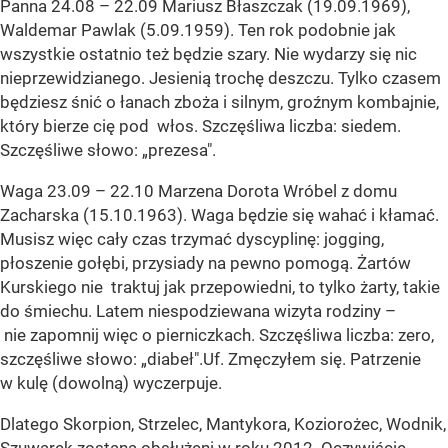
Panna 24.08 – 22.09 Mariusz Błaszczak (19.09.1969),
Waldemar Pawlak (5.09.1959). Ten rok podobnie jak
wszystkie ostatnio też będzie szary. Nie wydarzy się nic
nieprzewidzianego. Jesienią trochę deszczu. Tylko czasem
będziesz śnić o łanach zboża i silnym, groźnym kombajnie,
który bierze cię pod włos. Szczęśliwa liczba: siedem.
Szczęśliwe słowo: „prezesa".
Waga 23.09 – 22.10 Marzena Dorota Wróbel z domu
Zacharska (15.10.1963). Waga będzie się wahać i kłamać.
Musisz więc cały czas trzymać dyscyplinę: jogging,
płoszenie gołębi, przysiady na pewno pomogą. Żartów
Kurskiego nie traktuj jak przepowiedni, to tylko żarty, takie
do śmiechu. Latem niespodziewana wizyta rodziny –
nie zapomnij więc o pierniczkach. Szczęśliwa liczba: zero,
szczęśliwe słowo: „diabeł".Uf. Zmęczyłem się. Patrzenie
w kulę (dowolną) wyczerpuje.
Dlatego Skorpion, Strzelec, Mantykora, Koziorożec, Wodnik,