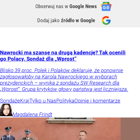
Obserwuj nas
w
Google News
Dodaj jako
źródło w Google
Nawrocki ma szansę na drugą kadencję? Tak ocenili
go Polacy. Sondaż dla „Wprost”
Blisko 39 proc. Polek i Polaków deklaruje, że ponownie
zagłosowałoby na Karola Nawrockiego w wyborach
prezydenckich – wynika z sondażu SW Research dla
„Wprost”. Grupa krytyków głowy państwa jest liczniejsza.
Sondaże
Kraj
Tylko u Nas
Polityka
Opinie i komentarze
Magdalena
Frindt