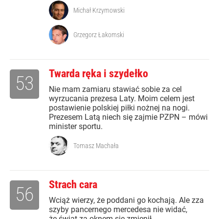
Michał Krzymowski
Grzegorz Łakomski
Twarda ręka i szydełko
53
Nie mam zamiaru stawiać sobie za cel
wyrzucania prezesa Laty. Moim celem jest
postawienie polskiej piłki nożnej na nogi.
Prezesem Latą niech się zajmie PZPN – mówi
minister sportu.
Tomasz Machała
Strach cara
56
Wciąż wierzy, że poddani go kochają. Ale zza
szyby pancernego mercedesa nie widać,
że świat za oknem się zmienił.