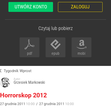
UTWÓRZ KONTO
ZALOGUJ
Czytaj lub pobierz
pdf
epub
mobi
Tygodnik Wprost
Autor:
Grzesiek Markowski
Horrorskop 2012
27
grudnia
2011
10:00
/
27
grudnia
2011
10:00