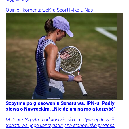
Opinie i komentarze
Kraj
Sport
Tylko u Nas
Szpytma po głosowaniu Senatu ws. IPN-u. Padły
słowa o Nawrockim. „Nie działa na moją korzyść”
Mateusz Szpytma odniósł się do negatywnej decyzji
Senatu ws. jego kandydatury na stanowisko prezesa