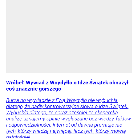
Wróbel: Wywiad z Woydyłło o Idze Świątek obnażył
coś znacznie gorszego
Burza po wywiadzie z Ewą Woydyłło nie wybuchła
dlatego, że padły kontrowersyjne słowa o Idze Świątek.
Wybuchła dlatego, że coraz częściej za ekspercką
analizę uznajemy opinie wygłaszane bez wiedzy, faktów
i odpowiedzialności. Internet od dawna premiuje nie
tych, którzy wiedzą najwięcej, lecz tych, którzy mówią
najgłośniej.