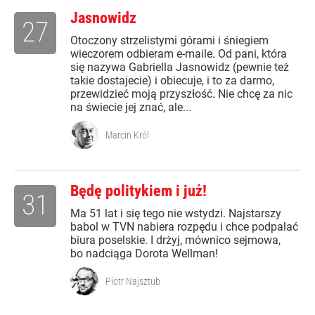
Jasnowidz
27
Otoczony strzelistymi górami i śniegiem
wieczorem odbieram e-maile. Od pani, która
się nazywa Gabriella Jasnowidz (pewnie też
takie dostajecie) i obiecuje, i to za darmo,
przewidzieć moją przyszłość. Nie chcę za nic
na świecie jej znać, ale...
Marcin Król
Będę politykiem i już!
31
Ma 51 lat i się tego nie wstydzi. Najstarszy
babol w TVN nabiera rozpędu i chce podpalać
biura poselskie. I drżyj, mównico sejmowa,
bo nadciąga Dorota Wellman!
Piotr Najsztub