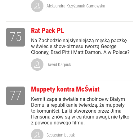
Aleksandra Krzyżaniak-Gumowska
Rat Pack PL
75
Na Zachodzie najsłynniejszą męską paczkę
w świecie show-biznesu tworzą George
Clooney, Brad Pitt i Matt Damon. A w Polsce?
Dawid Karpiuk
Muppety kontra McŚwiat
77
Kermit zapala światła na choince w Białym
Domu, a republikanie twierdzą, że muppety
to komuniści. Lalki stworzone przez Jima
Hensona znów są w centrum uwagi, nie tylko
z powodu nowego filmu.
Sebastian Łupak