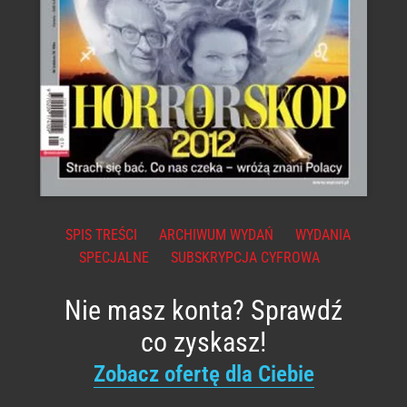
SPIS TREŚCI
ARCHIWUM WYDAŃ
WYDANIA
SPECJALNE
SUBSKRYPCJA CYFROWA
Nie masz konta? Sprawdź
co zyskasz!
Zobacz ofertę dla Ciebie