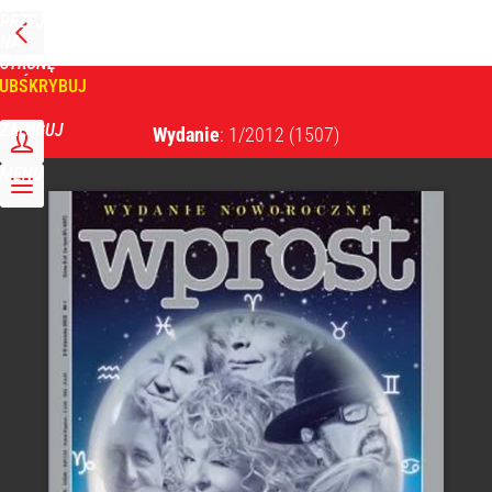
PRZEJDŹ
NA
WPROST
STRONĘ
GŁÓWNĄ
UBSKRYBUJ
Tygodnik Wprost
ZALOGUJ
Wydanie
: 1/2012
(1507)
MENU