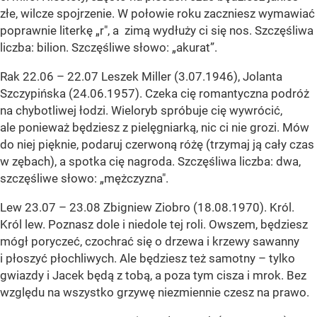
złe, wilcze spojrzenie. W połowie roku zaczniesz wymawiać
poprawnie literkę „r", a zimą wydłuży ci się nos. Szczęśliwa
liczba: bilion. Szczęśliwe słowo: „akurat”.
Rak 22.06 – 22.07 Leszek Miller (3.07.1946), Jolanta
Szczypińska (24.06.1957). Czeka cię romantyczna podróż
na chybotliwej łodzi. Wieloryb spróbuje cię wywrócić,
ale ponieważ będziesz z pielęgniarką, nic ci nie grozi. Mów
do niej pięknie, podaruj czerwoną różę (trzymaj ją cały czas
w zębach), a spotka cię nagroda. Szczęśliwa liczba: dwa,
szczęśliwe słowo: „mężczyzna".
Lew 23.07 – 23.08 Zbigniew Ziobro (18.08.1970). Król.
Król lew. Poznasz dole i niedole tej roli. Owszem, będziesz
mógł poryczeć, czochrać się o drzewa i krzewy sawanny
i płoszyć płochliwych. Ale będziesz też samotny – tylko
gwiazdy i Jacek będą z tobą, a poza tym cisza i mrok. Bez
względu na wszystko grzywę niezmiennie czesz na prawo.