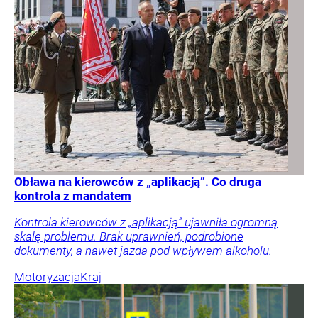
Obława na kierowców z „aplikacją”. Co druga
kontrola z mandatem
Kontrola kierowców z „aplikacją” ujawniła ogromną
skalę problemu. Brak uprawnień, podrobione
dokumenty, a nawet jazda pod wpływem alkoholu.
Motoryzacja
Kraj