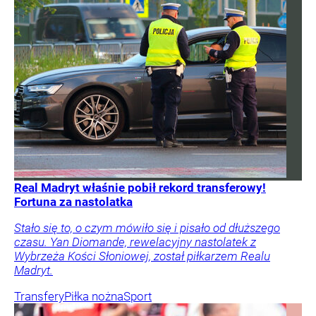
Real Madryt właśnie pobił rekord transferowy!
Fortuna za nastolatka
Stało się to, o czym mówiło się i pisało od dłuższego
czasu. Yan Diomande, rewelacyjny nastolatek z
Wybrzeża Kości Słoniowej, został piłkarzem Realu
Madryt.
Transfery
Piłka nożna
Sport