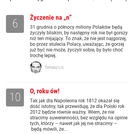
Życzenie na „n”
6
31 grudnia o północy miliony Polaków będą
życzyły bliskim, by następny rok nie był gorszy
niż ten mijający. To znak, że nie jest najgorzej,
bo przez stulecia Polacy, uważając, że gorzej
już być nie może, życzyli sobie, by było choć
trochę lepiej.
Tomasz Lis
O, roku ów!
10
Tak jak dla Napoleona rok 1812 okazał się
dość istotny, tak przewiduję, że dla Polski rok
2012 będzie równie ważny. Wiem, że nie
stracimy suwerenności, bez względu na opinie
tych, którzy – nawet jak jej nie stracimy –
będą mówili, że...