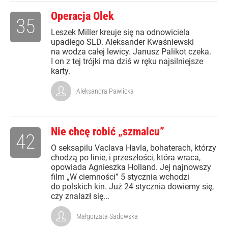
Operacja Olek
35
Leszek Miller kreuje się na odnowiciela
upadłego SLD. Aleksander Kwaśniewski
na wodza całej lewicy. Janusz Palikot czeka.
I on z tej trójki ma dziś w ręku najsilniejsze
karty.
Aleksandra Pawlicka
Nie chcę robić „szmalcu”
42
O seksapilu Vaclava Havla, bohaterach, którzy
chodzą po linie, i przeszłości, która wraca,
opowiada Agnieszka Holland. Jej najnowszy
film „W ciemności” 5 stycznia wchodzi
do polskich kin. Już 24 stycznia dowiemy się,
czy znalazł się...
Małgorzata Sadowska