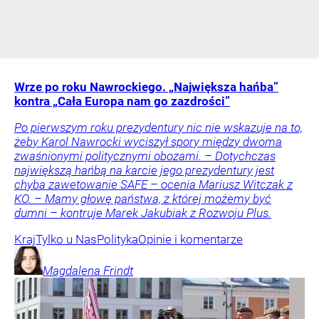
Wrze po roku Nawrockiego. „Największa hańba”
kontra „Cała Europa nam go zazdrości”
Po pierwszym roku prezydentury nic nie wskazuje na to,
żeby Karol Nawrocki wyciszył spory między dwoma
zwaśnionymi politycznymi obozami. – Dotychczas
największą hańbą na karcie jego prezydentury jest
chyba zawetowanie SAFE – ocenia Mariusz Witczak z
KO. – Mamy głowę państwa, z której możemy być
dumni – kontruje Marek Jakubiak z Rozwoju Plus.
Kraj
Tylko u Nas
Polityka
Opinie i komentarze
Magdalena
Frindt