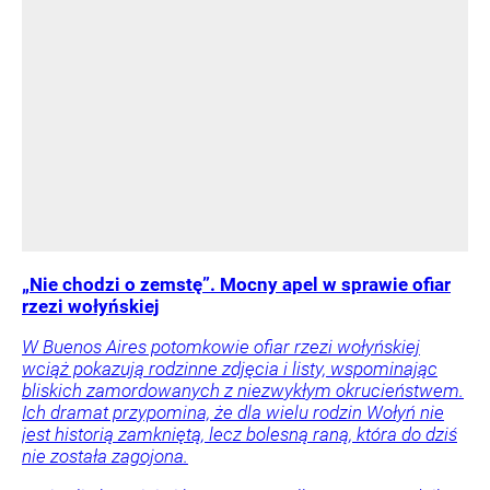
„Nie chodzi o zemstę”. Mocny apel w sprawie ofiar
rzezi wołyńskiej
W Buenos Aires potomkowie ofiar rzezi wołyńskiej
wciąż pokazują rodzinne zdjęcia i listy, wspominając
bliskich zamordowanych z niezwykłym okrucieństwem.
Ich dramat przypomina, że dla wielu rodzin Wołyń nie
jest historią zamkniętą, lecz bolesną raną, która do dziś
nie została zagojona.