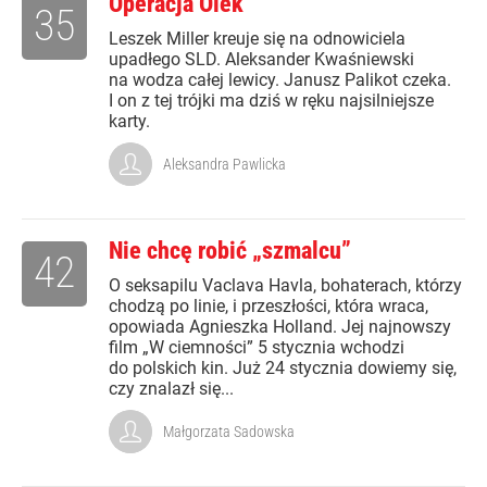
Operacja Olek
35
Leszek Miller kreuje się na odnowiciela
upadłego SLD. Aleksander Kwaśniewski
na wodza całej lewicy. Janusz Palikot czeka.
I on z tej trójki ma dziś w ręku najsilniejsze
karty.
Aleksandra Pawlicka
Nie chcę robić „szmalcu”
42
O seksapilu Vaclava Havla, bohaterach, którzy
chodzą po linie, i przeszłości, która wraca,
opowiada Agnieszka Holland. Jej najnowszy
film „W ciemności” 5 stycznia wchodzi
do polskich kin. Już 24 stycznia dowiemy się,
czy znalazł się...
Małgorzata Sadowska