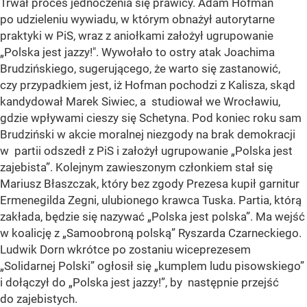
Trwał proces jednoczenia się prawicy. Adam Hofman
po udzieleniu wywiadu, w którym obnażył autorytarne
praktyki w PiS, wraz z aniołkami założył ugrupowanie
„Polska jest jazzy!". Wywołało to ostry atak Joachima
Brudzińskiego, sugerującego, że warto się zastanowić,
czy przypadkiem jest, iż Hofman pochodzi z Kalisza, skąd
kandydował Marek Siwiec, a studiował we Wrocławiu,
gdzie wpływami cieszy się Schetyna. Pod koniec roku sam
Brudziński w akcie moralnej niezgody na brak demokracji
w partii odszedł z PiS i założył ugrupowanie „Polska jest
zajebista”. Kolejnym zawieszonym członkiem stał się
Mariusz Błaszczak, który bez zgody Prezesa kupił garnitur
Ermenegilda Zegni, ulubionego krawca Tuska. Partia, którą
zakłada, będzie się nazywać „Polska jest polska”. Ma wejść
w koalicję z „Samoobroną polską” Ryszarda Czarneckiego.
Ludwik Dorn wkrótce po zostaniu wiceprezesem
„Solidarnej Polski” ogłosił się „kumplem ludu pisowskiego”
i dołączył do „Polska jest jazzy!”, by następnie przejść
do zajebistych.