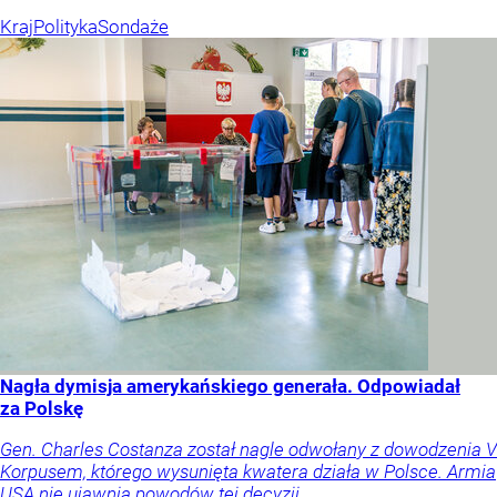
Kraj
Polityka
Sondaże
Nagła dymisja amerykańskiego generała. Odpowiadał
za Polskę
Gen. Charles Costanza został nagle odwołany z dowodzenia V
Korpusem, którego wysunięta kwatera działa w Polsce. Armia
USA nie ujawnia powodów tej decyzji.