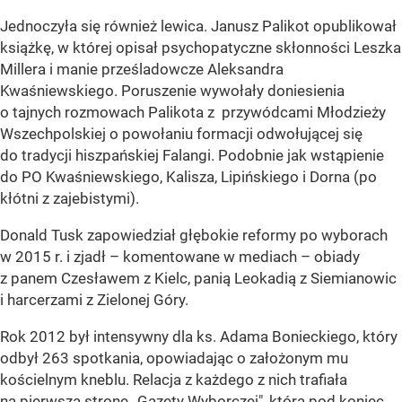
Jednoczyła się również lewica. Janusz Palikot opublikował
książkę, w której opisał psychopatyczne skłonności Leszka
Millera i manie prześladowcze Aleksandra
Kwaśniewskiego. Poruszenie wywołały doniesienia
o tajnych rozmowach Palikota z przywódcami Młodzieży
Wszechpolskiej o powołaniu formacji odwołującej się
do tradycji hiszpańskiej Falangi. Podobnie jak wstąpienie
do PO Kwaśniewskiego, Kalisza, Lipińskiego i Dorna (po
kłótni z zajebistymi).
Donald Tusk zapowiedział głębokie reformy po wyborach
w 2015 r. i zjadł – komentowane w mediach – obiady
z panem Czesławem z Kielc, panią Leokadią z Siemianowic
i harcerzami z Zielonej Góry.
Rok 2012 był intensywny dla ks. Adama Bonieckiego, który
odbył 263 spotkania, opowiadając o założonym mu
kościelnym kneblu. Relacja z każdego z nich trafiała
na pierwszą stronę „Gazety Wyborczej", która pod koniec