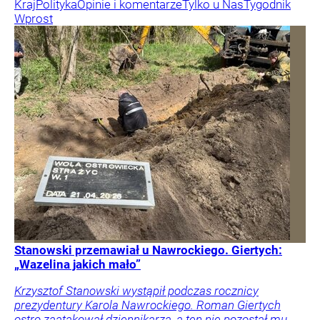
Kraj
Polityka
Opinie i komentarze
Tylko u Nas
Tygodnik
Wprost
Stanowski przemawiał u Nawrockiego. Giertych:
„Wazelina jakich mało”
Krzysztof Stanowski wystąpił podczas rocznicy
prezydentury Karola Nawrockiego. Roman Giertych
ostro zaatakował dziennikarza, a ten nie pozostał mu