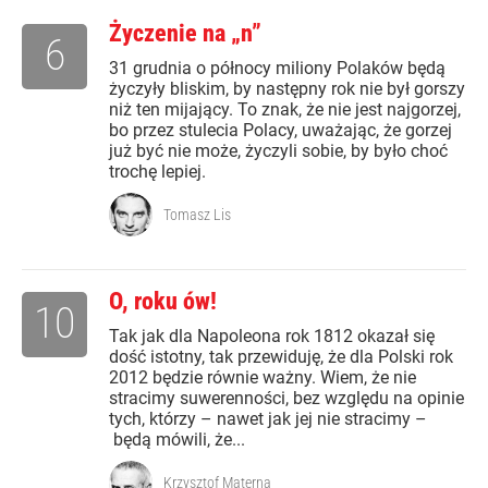
Życzenie na „n”
6
31 grudnia o północy miliony Polaków będą
życzyły bliskim, by następny rok nie był gorszy
niż ten mijający. To znak, że nie jest najgorzej,
bo przez stulecia Polacy, uważając, że gorzej
już być nie może, życzyli sobie, by było choć
trochę lepiej.
Tomasz Lis
O, roku ów!
10
Tak jak dla Napoleona rok 1812 okazał się
dość istotny, tak przewiduję, że dla Polski rok
2012 będzie równie ważny. Wiem, że nie
stracimy suwerenności, bez względu na opinie
tych, którzy – nawet jak jej nie stracimy –
będą mówili, że...
Krzysztof Materna