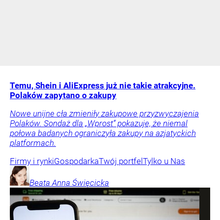
Temu, Shein i AliExpress już nie takie atrakcyjne.
Polaków zapytano o zakupy
Nowe unijne cła zmieniły zakupowe przyzwyczajenia
Polaków. Sondaż dla „Wprost” pokazuje, że niemal
połowa badanych ograniczyła zakupy na azjatyckich
platformach.
Firmy i rynki
Gospodarka
Twój portfel
Tylko u Nas
Beata Anna
Święcicka