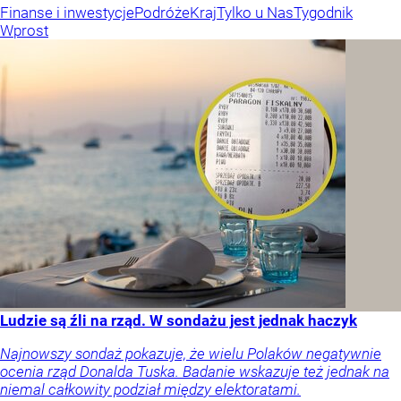
Finanse i inwestycje
Podróże
Kraj
Tylko u Nas
Tygodnik
Wprost
Ludzie są źli na rząd. W sondażu jest jednak haczyk
Najnowszy sondaż pokazuje, że wielu Polaków negatywnie
ocenia rząd Donalda Tuska. Badanie wskazuje też jednak na
niemal całkowity podział między elektoratami.