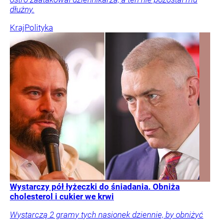
dłużny.
Kraj
Polityka
Wystarczy pół łyżeczki do śniadania. Obniża
cholesterol i cukier we krwi
Wystarczą 2 gramy tych nasionek dziennie, by obniżyć