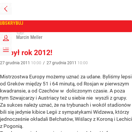
PRZEJDŹ
NA
WPROST
STRONĘ
GŁÓWNĄ
UBSKRYBUJ
Tygodnik Wprost
Autor:
ZALOGUJ
Marcin Meller
MENU
To był rok 2012!
27
grudnia
2011
10:00
/
27
grudnia
2011
10:00
Mistrzostwa Europy możemy uznać za udane. Byliśmy lepsi
od Greków między 51 i 64 minutą, od Rosjan w pierwszym
kwadransie, a od Czechów w doliczonym czasie. A poza
tym Szwajcarzy i Austriacy też u siebie nie wyszli z grupy.
Za sukces należy uznać, że na trybunach i wokół stadionów
bili się jedynie kibice Legii z sympatykami Widzewa, którzy
jednocześnie okładali Bełchatów, Wiślacy z Koroną i Lechici
z Pogonią.