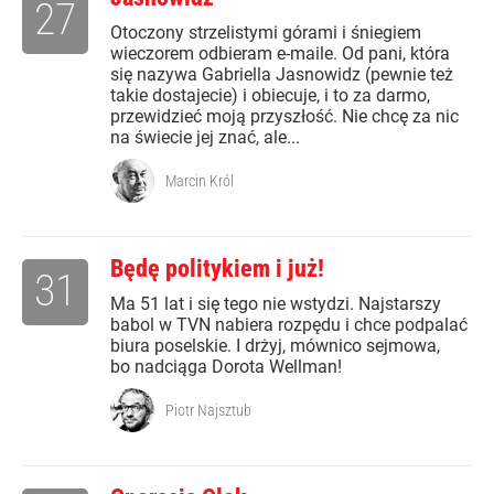
27
Otoczony strzelistymi górami i śniegiem
wieczorem odbieram e-maile. Od pani, która
się nazywa Gabriella Jasnowidz (pewnie też
takie dostajecie) i obiecuje, i to za darmo,
przewidzieć moją przyszłość. Nie chcę za nic
na świecie jej znać, ale...
Marcin Król
Będę politykiem i już!
31
Ma 51 lat i się tego nie wstydzi. Najstarszy
babol w TVN nabiera rozpędu i chce podpalać
biura poselskie. I drżyj, mównico sejmowa,
bo nadciąga Dorota Wellman!
Piotr Najsztub