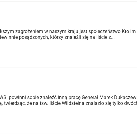
iększym zagrożeniem w naszym kraju jest społeczeństwo Kto im ł
winnie posądzonych, którzy znaleźli się na liście z...
 WSI powinni sobie znaleźć inną pracę Generał Marek Dukaczew
 twierdząc, że na tzw. liście Wildsteina znalazło się tylko dwóc