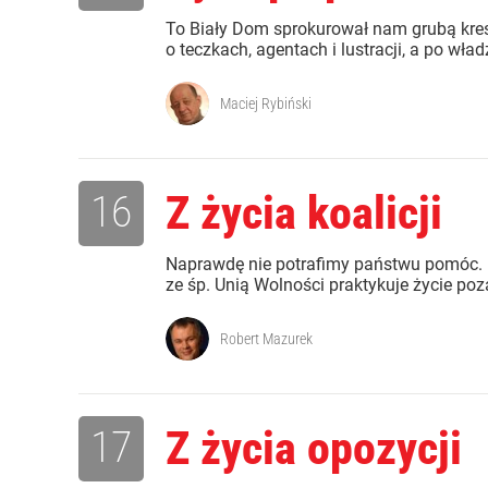
To Biały Dom sprokurował nam grubą kresk
o teczkach, agentach i lustracji, a po wład
Maciej Rybiński
16
Z życia koalicji
Naprawdę nie potrafimy państwu pomóc. N
ze śp. Unią Wolności praktykuje życie p
Robert Mazurek
17
Z życia opozycji