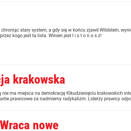
, chroniąc stary system, a gdy się w końcu zjawił Wildstein, wyni
z kogo jest ta lista. Winien jest l i s t o n o s z!
cja krakowska
 nie ma miejsca na demokrację Klkudziesięciu krakowskich inte
artie prawicowe za nadmierny radykalizm. Liderzy prawicy odpow
 Wraca nowe