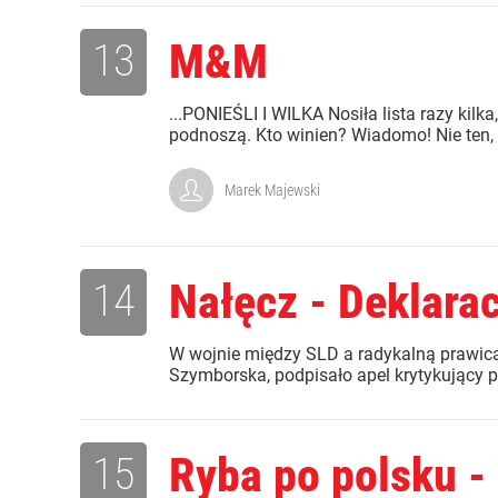
13
M&M
...PONIEŚLI I WILKA Nosiła lista razy kilka
podnoszą. Kto winien? Wiadomo! Nie ten, prze
Marek Majewski
14
Nałęcz - Deklara
W wojnie między SLD a radykalną prawicą
Szymborska, podpisało apel krytykujący p
15
Ryba po polsku -