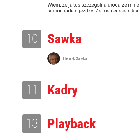
Wiem, że jakaś szczególna uroda ze mni
samochodem jeżdżę. Że mercedesem klasy
10
Sawka
Henryk Sawka
11
Kadry
13
Playback