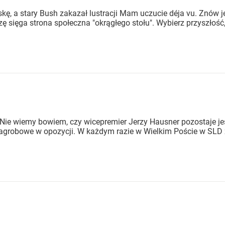
ę, a stary Bush zakazał lustracji Mam uczucie déja vu. Znów je
zę sięga strona społeczna "okrągłego stołu". Wybierz przyszłość, 
ie wiemy bowiem, czy wicepremier Jerzy Hausner pozostaje jesz
ozagrobowe w opozycji. W każdym razie w Wielkim Poście w SLD