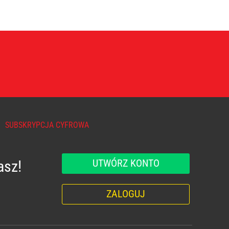
SUBSKRYPCJA CYFROWA
UTWÓRZ KONTO
asz!
ZALOGUJ