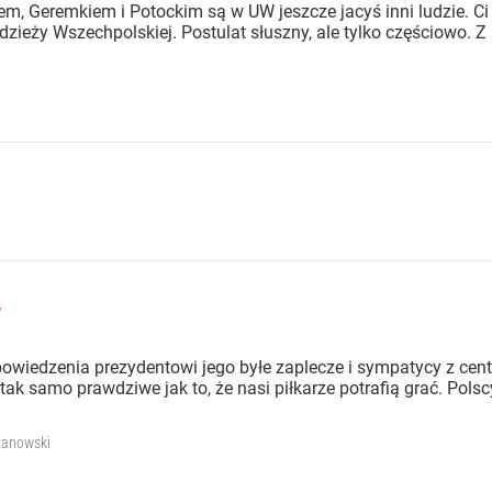
em, Geremkiem i Potockim są w UW jeszcze jacyś inni ludzie. Ci 
zieży Wszechpolskiej. Postulat słuszny, ale tylko częściowo. Z 
w
powiedzenia prezydentowi jego byłe zaplecze i sympatycy z cen
k samo prawdziwe jak to, że nasi piłkarze potrafią grać. Polscy
żanowski