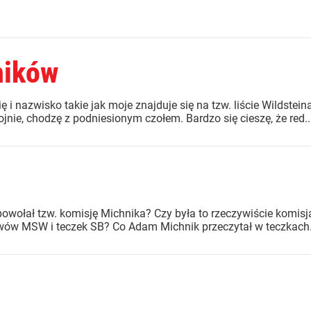
ników
 i nazwisko takie jak moje znajduje się na tzw. liście Wildstein
jnie, chodzę z podniesionym czołem. Bardzo się cieszę, że red...
powołał tzw. komisję Michnika? Czy była to rzeczywiście komisj
wów MSW i teczek SB? Co Adam Michnik przeczytał w teczkach.