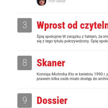
Piotr Gabryel
3
Wprost od czytel
Śpię spokojnie W związku z faktem, że imię
się z tego tytułu pokrzywdzony. Śpię spoko
8
Skaner
Komisja Michnika Kto w kwietniu 1990 r. 
prawem kilka osób miało dostęp do archi
9
Dossier