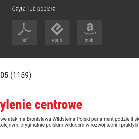
Czytaj lub pobierz
pdf
epub
mobi
005 (1159)
hylenie centrowe
 ataki na Bronisława Wildsteina Polski parlament podzielił się
kolejnym, oryginalnie polskim wkładem w rozwój teorii i praktyki.