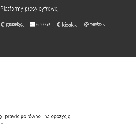
Platformy prasy cyfrowej:
 - prawie po równo - na opozycję
..