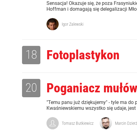
Sensacja! Okazuje się, że poza Frasyniuki
Hoffman i domagają się delegalizacji Młod
Igor Zalewski
18
Fotoplastykon
20
Poganiacz mułó
"Temu panu już dziękujemy" - tyle ma do 
Kwaśniewskiemu wszystko się udaje, jest ta
Tomasz Butkiewicz
Marcin Dzier