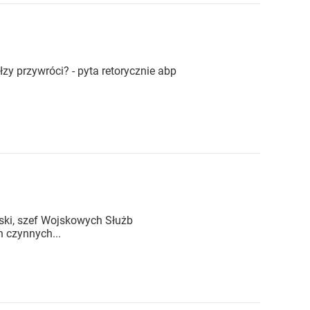
zy przywróci? - pyta retorycznie abp
ski, szef Wojskowych Służb
h czynnych...