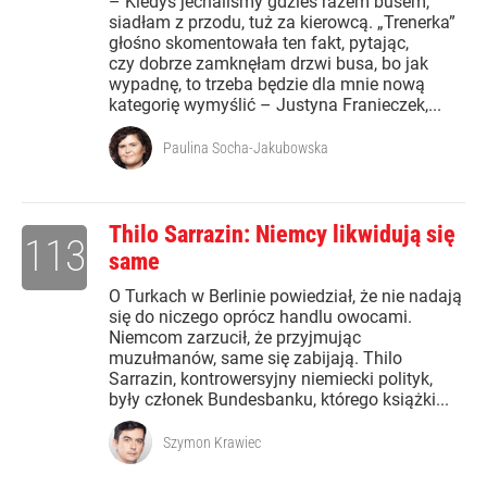
– Kiedyś jechaliśmy gdzieś razem busem,
siadłam z przodu, tuż za kierowcą. „Trenerka”
głośno skomentowała ten fakt, pytając,
czy dobrze zamknęłam drzwi busa, bo jak
wypadnę, to trzeba będzie dla mnie nową
kategorię wymyślić – Justyna Franieczek,...
Paulina Socha-Jakubowska
Thilo Sarrazin: Niemcy likwidują się
113
same
O Turkach w Berlinie powiedział, że nie nadają
się do niczego oprócz handlu owocami.
Niemcom zarzucił, że przyjmując
muzułmanów, same się zabijają. Thilo
Sarrazin, kontrowersyjny niemiecki polityk,
były członek Bundesbanku, którego książki...
Szymon Krawiec