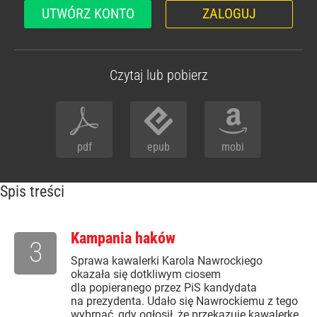
UTWÓRZ KONTO
ZALOGUJ
Czytaj lub pobierz
pdf
epub
mobi
Spis treści
Kampania haków
3
Sprawa kawalerki Karola Nawrockiego
okazała się dotkliwym ciosem
dla popieranego przez PiS kandydata
na prezydenta. Udało się Nawrockiemu z tego
wybrnąć, gdy ogłosił, że przekazuje kawalerkę