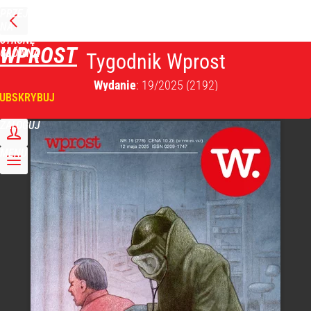
PRZEJDŹ
NA
STRONĘ
WPROST
GŁÓWNĄ
Tygodnik Wprost
Wydanie
: 19/2025
(2192)
UBSKRYBUJ
ZALOGUJ
MENU