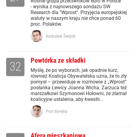
Rośnie grupa przeciwników euro w Polsce
- wynika z najnowszego sondażu SW
Research dla "Wprost". Przyjęcia europejskiej
waluty w naszym kraju nie chce ponad 60
proc. Polaków.
Radosław Święcki
Powtórka ze składki
32
Myślę, że po wyborach, jak opadnie kurz,
również Koalicja Obywatelska uzna, że to zły
pomysł – przewiduje w rozmowie z „Wprost”
posłanka Lewicy Joanna Wicha. Zarzuca też
marszałkowi Szymonowi Hołowni, że złamał
koalicyjne ustalenia, aby kwestii...
Piotr Barejka
Afera mieszkaniowa