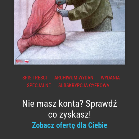
SPIS TREŚCI
ARCHIWUM WYDAŃ
WYDANIA
SPECJALNE
SUBSKRYPCJA CYFROWA
Nie masz konta? Sprawdź
co zyskasz!
Zobacz ofertę dla Ciebie