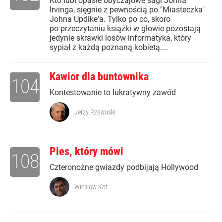
Kto lubi opasłe obyczajowe sagi Johna
Irvinga, sięgnie z pewnością po "Miasteczka"
Johna Updike'a. Tylko po co, skoro
po przeczytaniu książki w głowie pozostają
jedynie skrawki losów informatyka, który
sypiał z każdą poznaną kobietą....
Kawior dla buntownika
104
Kontestowanie to lukratywny zawód
Jerzy Rzewuski
Pies, który mówi
108
Czteronożne gwiazdy podbijają Hollywood
Wiesław Kot