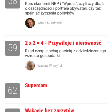
58
Kurs ekonomii NBP i "Wprost", czyli czy dbać
o oszczędności i portfele obywateli, czy też
spełniać życzenia polityków
Witold M. Orłowski
2 x 2 = 4 - Przywileje i nierówność
59
Rząd czerpie pełną garścią z odziedziczonego
wzrostu gospodarki
Wacław Wilczyński
Supersam
62
Wakacje bez zgrzytów