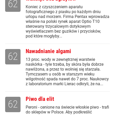
62
Koniec z czyszczeniem aparatu
fotograficznego z piasku po każdym dniu
urlopu nad morzem. Firma Pentax wprowadza
właśnie na polski rynek aparat Optio T10
sterowany trzycalowym dotykowym
wyświetlaczem bez guzików i przycisków,
pod które mogłyby...
Nawadnianie algami
62
13 proc. wody w zewnętrznej warstwie
naskórka - tyle trzeba, by skóra była dobrze
nawilżona, a przez to wolniej się starzała.
Tymczasem u osób w starszym wieku
wilgotność spada nawet do 7 proc. Naukowcy
z laboratorium marki Lierac odkryli, że na...
Piwo dla elit
62
Peroni - cenione na świecie włoskie piwo - trafi
do sklepów w Polsce. Aby podkreślić