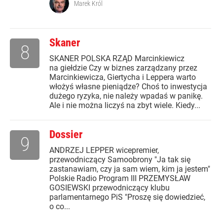
Marek Król
Skaner
8
SKANER POLSKA RZĄD Marcinkiewicz
na giełdzie Czy w biznes zarządzany przez
Marcinkiewicza, Giertycha i Leppera warto
włożyś własne pieniądze? Choś to inwestycja
dużego ryzyka, nie należy wpadaś w panikę.
Ale i nie można liczyś na zbyt wiele. Kiedy...
Dossier
9
ANDRZEJ LEPPER wicepremier,
przewodniczący Samoobrony "Ja tak się
zastanawiam, czy ja sam wiem, kim ja jestem"
Polskie Radio Program III PRZEMYSŁAW
GOSIEWSKI przewodniczący klubu
parlamentarnego PiS "Proszę się dowiedzieć,
o co...