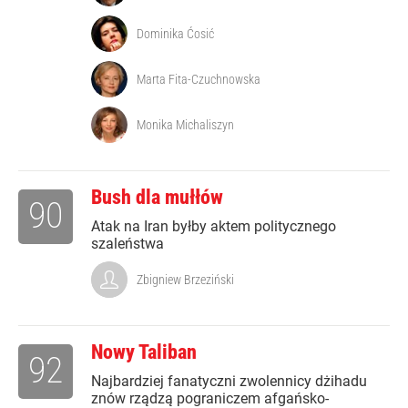
Dominika Ćosić
Marta Fita-Czuchnowska
Monika Michaliszyn
Bush dla mułłów
90
Atak na Iran byłby aktem politycznego
szaleństwa
Zbigniew Brzeziński
Nowy Taliban
92
Najbardziej fanatyczni zwolennicy dżihadu
znów rządzą pograniczem afgańsko-