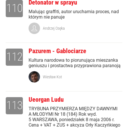
Detonator w sprayu
110
Malując graffiti, autor uruchamia proces, nad
którym nie panuje
Andrzej Osęka
Pazurem - Gablociarze
112
Kultura narodowa to piorunująca mieszanka
geniuszu i prostactwa przyprawiona paranoją
Wiesław Kot
Ueorgan Ludu
113
TRYBUNA PRZYMIERZA MIĘDZY DAWNYMI
A MŁODYMI Nr 18 (184) Rok wyd.
5 WARSZAWA, poniedziałek 8 maja 2006 r.
Cena + VAT + ZUS + akcyza Orły Kaczyńkiego