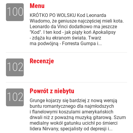
Menu
100
KRÓTKO PO WOLSKU Kod Leonarda
Wiadomo, że geniusze najczęściej mieli kota.
Leonardo da Vinci dodatkowo ma jeszcze
"Kod". I ten kod - jak piąty koń Apokalipsy
- zdąża ku ekranom świata. Twarz
ma podwójną - Forresta Gumpa i...
Recenzje
102
Powrót z niebytu
102
Grunge kojarzy się bardziej z nową wersją
buntu romantycznego dla najmłodszych
i flanelowymi koszulami amerykańskich
drwali niż z poważną muzyką gitarową. Szum
medialny wokół gatunku ucichł po śmierci
lidera Nirvany, specjalisty od depresji i...