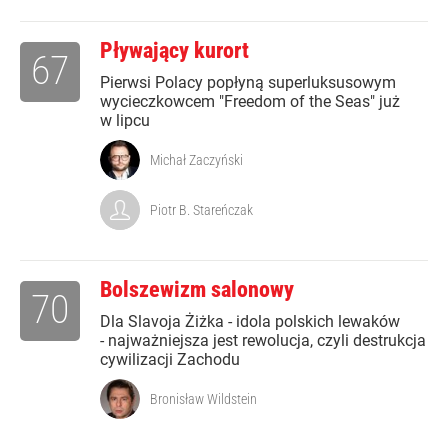
Pływający kurort
67
Pierwsi Polacy popłyną superluksusowym
wycieczkowcem "Freedom of the Seas" już
w lipcu
Michał Zaczyński
Piotr B. Stareńczak
Bolszewizm salonowy
70
Dla Slavoja Żiżka - idola polskich lewaków
- najważniejsza jest rewolucja, czyli destrukcja
cywilizacji Zachodu
Bronisław Wildstein