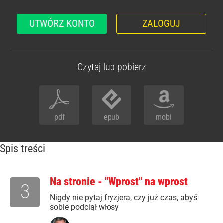
UTWÓRZ KONTO
ZALOGUJ
Czytaj lub pobierz
pdf
epub
mobi
Spis treści
Na stronie - "Wprost" na wprost
3
Nigdy nie pytaj fryzjera, czy już czas, abyś
sobie podciął włosy