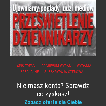
SPIS TREŚCI
ARCHIWUM WYDAŃ
WYDANIA
SPECJALNE
SUBSKRYPCJA CYFROWA
Nie masz konta? Sprawdź
co zyskasz!
Zobacz ofertę dla Ciebie