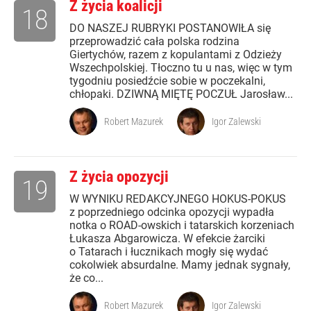
Z życia koalicji
18
DO NASZEJ RUBRYKI POSTANOWIŁA się
przeprowadzić cała polska rodzina
Giertychów, razem z kopulantami z Odzieży
Wszechpolskiej. Tłoczno tu u nas, więc w tym
tygodniu posiedźcie sobie w poczekalni,
chłopaki. DZIWNĄ MIĘTĘ POCZUŁ Jarosław...
Robert Mazurek
Igor Zalewski
Z życia opozycji
19
W WYNIKU REDAKCYJNEGO HOKUS-POKUS
z poprzedniego odcinka opozycji wypadła
notka o ROAD-owskich i tatarskich korzeniach
Łukasza Abgarowicza. W efekcie żarciki
o Tatarach i łucznikach mogły się wydać
cokolwiek absurdalne. Mamy jednak sygnały,
że co...
Robert Mazurek
Igor Zalewski