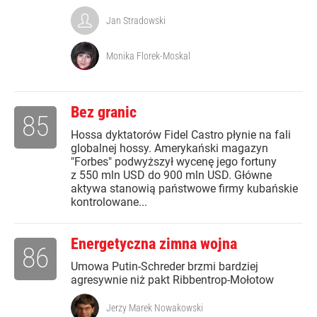
Jan Stradowski
Monika Florek-Moskal
Bez granic
85
Hossa dyktatorów Fidel Castro płynie na fali
globalnej hossy. Amerykański magazyn
"Forbes" podwyższył wycenę jego fortuny
z 550 mln USD do 900 mln USD. Główne
aktywa stanowią państwowe firmy kubańskie
kontrolowane...
Energetyczna zimna wojna
86
Umowa Putin-Schreder brzmi bardziej
agresywnie niż pakt Ribbentrop-Mołotow
Jerzy Marek Nowakowski