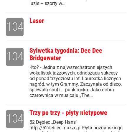
luzie – szorty w...
Laser
104
Sylwetka tygodnia: Dee Dee
104
Bridgewater
Kto? - Jedna z najwszechstronniejszych
wokalistek jazzowych, odnosząca sukcesy
od ponad trzydziestu lat. Laureatka licznych
nagród, w tym Grammy. Zaczynała od disco,
śpiewała soul i... punk rocka. Jako dobra
czarownica w musicalu „The...
Trzy po trzy - płyty nietypowe
104
52 Dębiec „Deep Hans"
http://52debiec.muzzo.plPłyta poznańskiego