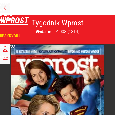
PRZEJDŹ
NA
STRONĘ
WPROST
GŁÓWNĄ
Tygodnik Wprost
Wydanie
: 9/2008
(1314)
UBSKRYBUJ
ZALOGUJ
MENU