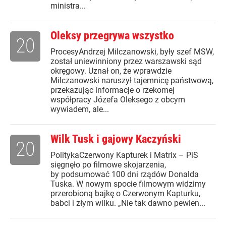
ministra...
Oleksy przegrywa wszystko
20
ProcesyAndrzej Milczanowski, były szef MSW,
został uniewinniony przez warszawski sąd
okręgowy. Uznał on, że wprawdzie
Milczanowski naruszył tajemnicę państwową,
przekazując informacje o rzekomej
współpracy Józefa Oleksego z obcym
wywiadem, ale...
Wilk Tusk i gajowy Kaczyński
20
PolitykaCzerwony Kapturek i Matrix – PiS
sięgnęło po filmowe skojarzenia,
by podsumować 100 dni rządów Donalda
Tuska. W nowym spocie filmowym widzimy
przerobioną bajkę o Czerwonym Kapturku,
babci i złym wilku. „Nie tak dawno pewien...