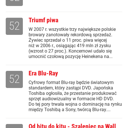
Triumf piwa
52
W 2007 r. wszystkie trzy największe polskie
browary zanotowały rekordową sprzedaż.
Żywiec sprzedał o 11 proc. piwa więcej
niż w 2006 r., osiągając 419 mln zł zysku
(wzrost o 27 proc.). Koncernowi udało się
umocnić czołową pozycję Heinekena na...
Era Blu-Ray
52
Cyfrowy format Blu-ray będzie światowym
standardem, który zastąpi DVD. Japońska
Toshiba ogłosiła, że przestanie produkować
sprzęt audiowizualny w formacie HD DVD.
Do tej pory trwała wojna o dominację na rynku
między Toshibą a Sony, twórcą Blu-ray....
Od hitu do kitu - Szaleniec na Wall