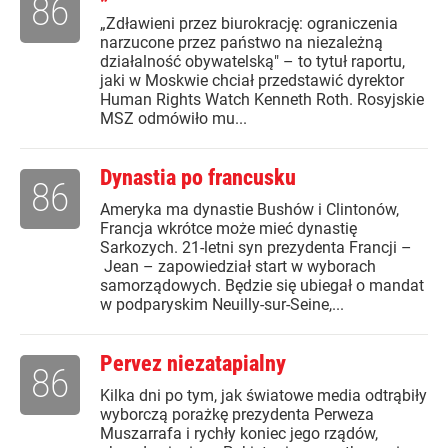
86
„Zdławieni przez biurokrację: ograniczenia
narzucone przez państwo na niezależną
działalność obywatelską" – to tytuł raportu,
jaki w Moskwie chciał przedstawić dyrektor
Human Rights Watch Kenneth Roth. Rosyjskie
MSZ odmówiło mu...
Dynastia po francusku
86
Ameryka ma dynastie Bushów i Clintonów,
Francja wkrótce może mieć dynastię
Sarkozych. 21-letni syn prezydenta Francji –
Jean – zapowiedział start w wyborach
samorządowych. Będzie się ubiegał o mandat
w podparyskim Neuilly-sur-Seine,...
Pervez niezatapialny
86
Kilka dni po tym, jak światowe media odtrąbiły
wyborczą porażkę prezydenta Perweza
Muszarrafa i rychły koniec jego rządów,