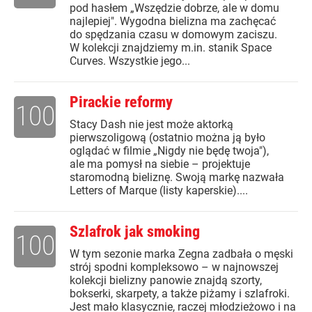
pod hasłem „Wszędzie dobrze, ale w domu
najlepiej". Wygodna bielizna ma zachęcać
do spędzania czasu w domowym zaciszu.
W kolekcji znajdziemy m.in. stanik Space
Curves. Wszystkie jego...
Pirackie reformy
100
Stacy Dash nie jest może aktorką
pierwszoligową (ostatnio można ją było
oglądać w filmie „Nigdy nie będę twoja"),
ale ma pomysł na siebie – projektuje
staromodną bieliznę. Swoją markę nazwała
Letters of Marque (listy kaperskie)....
Szlafrok jak smoking
100
W tym sezonie marka Zegna zadbała o męski
strój spodni kompleksowo – w najnowszej
kolekcji bielizny panowie znajdą szorty,
bokserki, skarpety, a także piżamy i szlafroki.
Jest mało klasycznie, raczej młodzieżowo i na