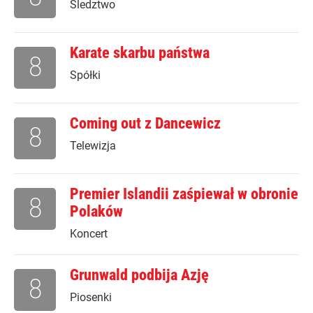
Śledztwo
Karate skarbu państwa
8
Spółki
Coming out z Dancewicz
8
Telewizja
Premier Islandii zaśpiewał w obronie
8
Polaków
Koncert
Grunwald podbija Azję
8
Piosenki