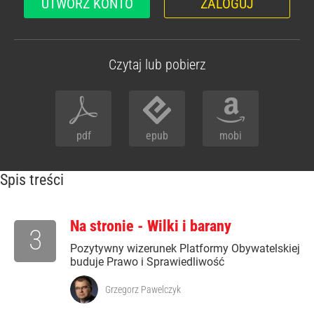
UTWÓRZ KONTO
ZALOGUJ
Czytaj lub pobierz
pdf
epub
mobi
Spis treści
Na stronie - Wilki i barany
3
Pozytywny wizerunek Platformy Obywatelskiej
buduje Prawo i Sprawiedliwość
Grzegorz Pawelczyk