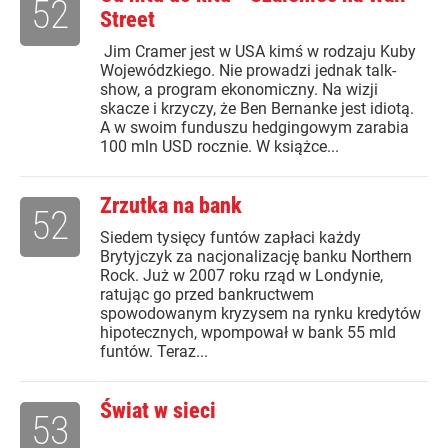
52
Street
Jim Cramer jest w USA kimś w rodzaju Kuby
Wojewódzkiego. Nie prowadzi jednak talk-
show, a program ekonomiczny. Na wizji
skacze i krzyczy, że Ben Bernanke jest idiotą.
A w swoim funduszu hedgingowym zarabia
100 mln USD rocznie. W książce...
Zrzutka na bank
52
Siedem tysięcy funtów zapłaci każdy
Brytyjczyk za nacjonalizację banku Northern
Rock. Już w 2007 roku rząd w Londynie,
ratując go przed bankructwem
spowodowanym kryzysem na rynku kredytów
hipotecznych, wpompował w bank 55 mld
funtów. Teraz...
Świat w sieci
53