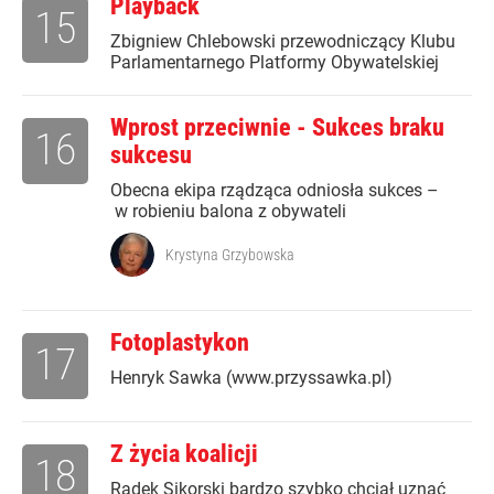
Playback
15
Zbigniew Chlebowski przewodniczący Klubu
Parlamentarnego Platformy Obywatelskiej
Wprost przeciwnie - Sukces braku
16
sukcesu
Obecna ekipa rządząca odniosła sukces –
w robieniu balona z obywateli
Krystyna Grzybowska
Fotoplastykon
17
Henryk Sawka (www.przyssawka.pl)
Z życia koalicji
18
Radek Sikorski bardzo szybko chciał uznać