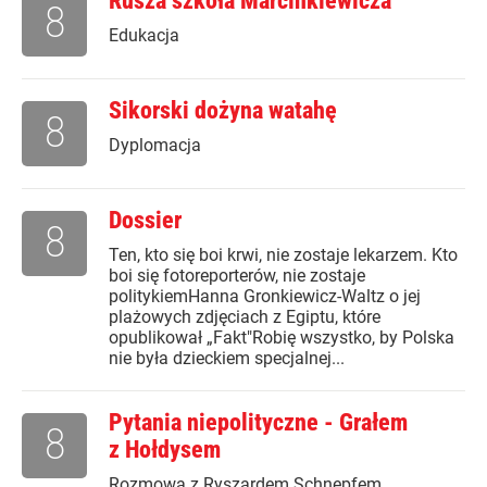
Rusza szkoła Marcinkiewicza
8
Edukacja
Sikorski dożyna watahę
8
Dyplomacja
Dossier
8
Ten, kto się boi krwi, nie zostaje lekarzem. Kto
boi się fotoreporterów, nie zostaje
politykiemHanna Gronkiewicz-Waltz o jej
plażowych zdjęciach z Egiptu, które
opublikował „Fakt"Robię wszystko, by Polska
nie była dzieckiem specjalnej...
Pytania niepolityczne - Grałem
8
z Hołdysem
Rozmowa z Ryszardem Schnepfem,