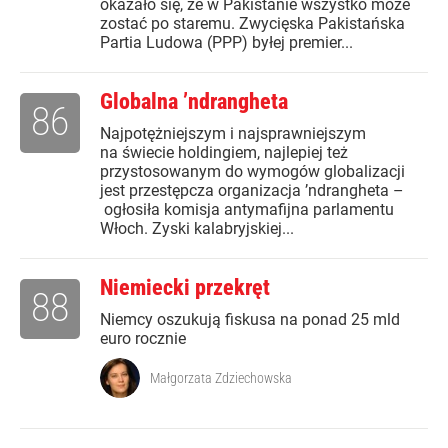
okazało się, że w Pakistanie wszystko może
zostać po staremu. Zwycięska Pakistańska
Partia Ludowa (PPP) byłej premier...
Globalna ’ndrangheta
86
Najpotężniejszym i najsprawniejszym
na świecie holdingiem, najlepiej też
przystosowanym do wymogów globalizacji
jest przestępcza organizacja ’ndrangheta –
ogłosiła komisja antymafijna parlamentu
Włoch. Zyski kalabryjskiej...
Niemiecki przekręt
88
Niemcy oszukują fiskusa na ponad 25 mld
euro rocznie
Małgorzata Zdziechowska