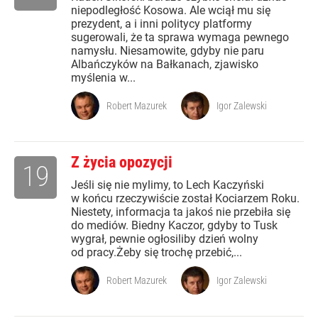
niepodległość Kosowa. Ale wciął mu się
prezydent, a i inni politycy platformy
sugerowali, że ta sprawa wymaga pewnego
namysłu. Niesamowite, gdyby nie paru
Albańczyków na Bałkanach, zjawisko
myślenia w...
Robert Mazurek
Igor Zalewski
Z życia opozycji
19
Jeśli się nie mylimy, to Lech Kaczyński
w końcu rzeczywiście został Kociarzem Roku.
Niestety, informacja ta jakoś nie przebiła się
do mediów. Biedny Kaczor, gdyby to Tusk
wygrał, pewnie ogłosiliby dzień wolny
od pracy.Żeby się trochę przebić,...
Robert Mazurek
Igor Zalewski