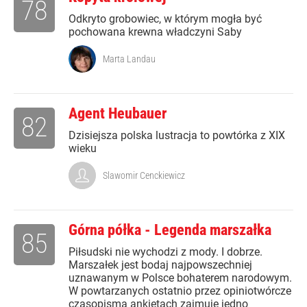
78
Odkryto grobowiec, w którym mogła być
pochowana krewna władczyni Saby
Marta Landau
Agent Heubauer
82
Dzisiejsza polska lustracja to powtórka z XIX
wieku
Slawomir Cenckiewicz
Górna półka - Legenda marszałka
85
Piłsudski nie wychodzi z mody. I dobrze.
Marszałek jest bodaj najpowszechniej
uznawanym w Polsce bohaterem narodowym.
W powtarzanych ostatnio przez opiniotwórcze
czasopisma ankietach zajmuje jedno