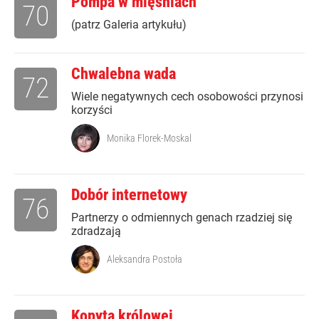
Pompa w mięśniach
70
(patrz Galeria artykułu)
Chwalebna wada
72
Wiele negatywnych cech osobowości przynosi
korzyści
Monika Florek-Moskal
Dobór internetowy
76
Partnerzy o odmiennych genach rzadziej się
zdradzają
Aleksandra Postoła
Kopyta królowej