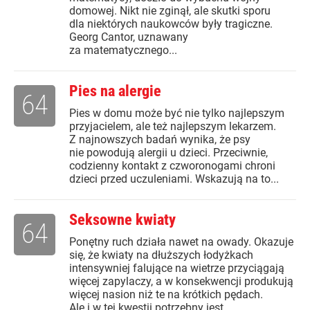
domowej. Nikt nie zginął, ale skutki sporu
dla niektórych naukowców były tragiczne.
Georg Cantor, uznawany
za matematycznego...
Pies na alergie
64
Pies w domu może być nie tylko najlepszym
przyjacielem, ale też najlepszym lekarzem.
Z najnowszych badań wynika, że psy
nie powodują alergii u dzieci. Przeciwnie,
codzienny kontakt z czworonogami chroni
dzieci przed uczuleniami. Wskazują na to...
Seksowne kwiaty
64
Ponętny ruch działa nawet na owady. Okazuje
się, że kwiaty na dłuższych łodyżkach
intensywniej falujące na wietrze przyciągają
więcej zapylaczy, a w konsekwencji produkują
więcej nasion niż te na krótkich pędach.
Ale i w tej kwestii potrzebny jest...