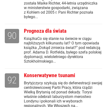
została Maike Richter, 44-letnia urzędniczka
w ministerstwie gospodarki, związana
z Kohlem od 2005 r. Pani Richter poznała
byłego...
Prognoza dla świata
90
KsiążkaCo się stanie na świecie w ciągu
najbliższych kilkunastu lat? O tym opowiada
książka „Dokąd zmierza świat?" pod redakcją
prof. Adama D. Rotfelda, byłego szefa polskiej
dyplomacji, wieloletniego dyrektora
Sztokholmskiego...
Konserwatywne tsunami
92
Brytyjczycy szykują się do defenestracji swojej
centrolewicowej Partii Pracy, która rządzi
Wielką Brytanią od ponad dekady. Torysi
właśnie odebrali laburzystom merostwo
Londynu i pokonali ich w wyborach
regionalnych. We Włoszech na...