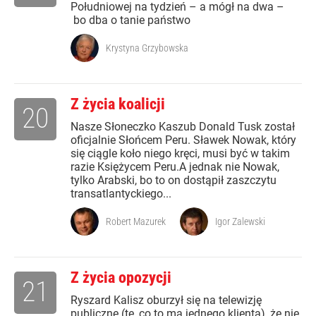
Południowej na tydzień – a mógł na dwa –
bo dba o tanie państwo
Krystyna Grzybowska
Z życia koalicji
20
Nasze Słoneczko Kaszub Donald Tusk został
oficjalnie Słońcem Peru. Sławek Nowak, który
się ciągle koło niego kręci, musi być w takim
razie Księżycem Peru.A jednak nie Nowak,
tylko Arabski, bo to on dostąpił zaszczytu
transatlantyckiego...
Robert Mazurek
Igor Zalewski
Z życia opozycji
21
Ryszard Kalisz oburzył się na telewizję
publicznę (tę, co to ma jednego klienta), że nie