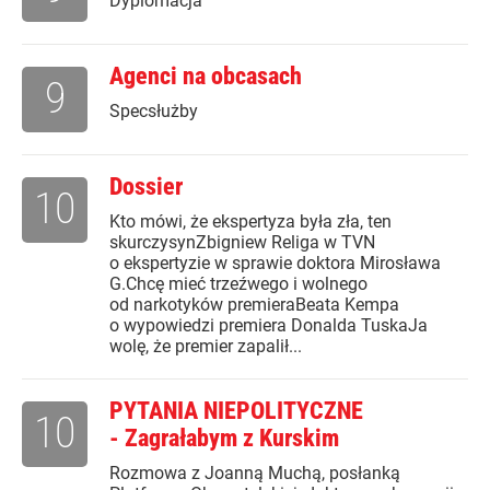
Dyplomacja
Agenci na obcasach
9
Specsłużby
Dossier
10
Kto mówi, że ekspertyza była zła, ten
skurczysynZbigniew Religa w TVN
o ekspertyzie w sprawie doktora Mirosława
G.Chcę mieć trzeźwego i wolnego
od narkotyków premieraBeata Kempa
o wypowiedzi premiera Donalda TuskaJa
wolę, że premier zapalił...
PYTANIA NIEPOLITYCZNE
10
- Zagrałabym z Kurskim
Rozmowa z Joanną Muchą, posłanką