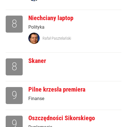
Niechciany laptop
8
Polityka
Rafał Pasztelański
Skaner
8
Pilne krzesła premiera
9
Finanse
Oszczędności Sikorskiego
9