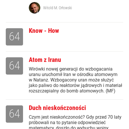
Witold M. Orłowski
Know - How
64
Atom z Iranu
64
Wirówki nowej generacji do wzbogacania
uranu uruchomił Iran w ośrodku atomowym
w Natanz. Wzbogacony uran może służyć
jako paliwo do reaktorów jądrowych i materiał
rozszczepialny do bomb atomowych. (MF)
Duch nieskończoności
64
Czym jest nieskończoność? Gdy przed 70 laty
próbowali na to pytanie odpowiedzieć
matematycy, doszło do wybuchu wojny