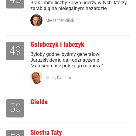
Brak limitu liczby kasyn uderzy w tych, którzy
zarabiają na nielegalnym hazardzie
Aleksander Piński
Gołubczyk i lubczyk
49
Byłoby godne, byśmy generałowi
Jaruzelskiemu dali odznaczenie
"Za usmirenije polskogo miatieża"
Maciej Rybiński
Giełda
50
Siostra Taty