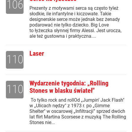
106
Prezenty z motywami serca są często tyleż
słodkie, ile infantylne i kiczowate. Takie
designerskie serce może jednak bez żenady
podarować nie tylko dziecko. Big Love
to łyżeczka słynnej firmy Alessi. Jest urocza,
ale też gustowna i praktyczna....
Laser
110
Wydarzenie tygodnia: „Rolling
110
Stones w blasku świateł"
To tylko rock and rollOd „Jumpin’ Jack Flash"
w „Ulicach nędzy" z 1973 r. po „Gimme
Shelter" w oscarowej „Infiltracji” sprzed dwóch
lat flirt Martina Scorsese z muzyką The Rolling
Stones nie...