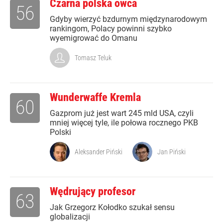
Czarna polska owca
56
Gdyby wierzyć bzdurnym międzynarodowym
rankingom, Polacy powinni szybko
wyemigrować do Omanu
Tomasz Teluk
Wunderwaffe Kremla
60
Gazprom już jest wart 245 mld USA, czyli
mniej więcej tyle, ile połowa rocznego PKB
Polski
Aleksander Piński
Jan Piński
Wędrujący profesor
63
Jak Grzegorz Kołodko szukał sensu
globalizacji