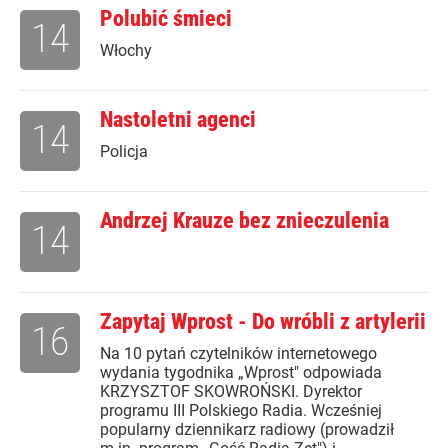
Polubić śmieci
14
Włochy
Nastoletni agenci
14
Policja
Andrzej Krauze bez znieczulenia
14
Zapytaj Wprost - Do wróbli z artylerii
16
Na 10 pytań czytelników internetowego
wydania tygodnika „Wprost" odpowiada
KRZYSZTOF SKOWROŃSKI. Dyrektor
programu III Polskiego Radia. Wcześniej
popularny dziennikarz radiowy (prowadził