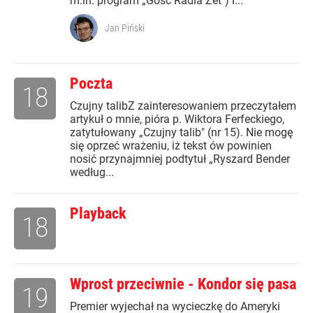
m.in. program „Gość Radia Zet") i...
Jan Piński
Poczta
18
Czujny talibZ zainteresowaniem przeczytałem
artykuł o mnie, pióra p. Wiktora Ferfeckiego,
zatytułowany „Czujny talib" (nr 15). Nie mogę
się oprzeć wrażeniu, iż tekst ów powinien
nosić przynajmniej podtytuł „Ryszard Bender
według...
Playback
18
Wprost przeciwnie - Kondor się pasa
19
Premier wyjechał na wycieczkę do Ameryki