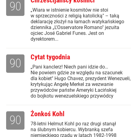
Chrześcijańscy kosmici
90
„Wiara w istnienie kosmitów nie stoi
w sprzeczności z religią katolicką" – taką
deklarację złożył na łamach watykańskiego
dziennika „L’Osservatore Romano" jezuita
ojciec José Gabriel Funes. Jest on
dyrektorem...
Cytat tygodnia
90
„Pani kanclerz! Niech pani idzie do…
Nie powiem gdzie ze względu na szacunek
dla kobiet" Hugo Chavez, prezydent Wenezueli,
krytykując Angelę Merkel za wezwanie
przywódców państw Ameryki Łacińskiej
do bojkotu wenezuelskiego przywódcy
Żonkoś Kohl
90
78-letni Helmut Kohl po raz drugi stanął
na ślubnym kobiercu. Wybranką szefa
niemieckiego rządu w latach 1982-1998