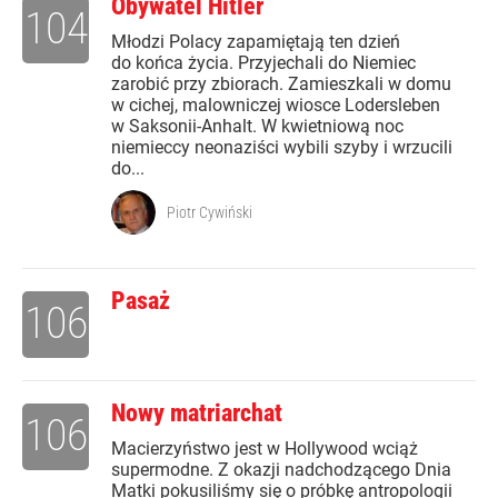
Obywatel Hitler
104
Młodzi Polacy zapamiętają ten dzień
do końca życia. Przyjechali do Niemiec
zarobić przy zbiorach. Zamieszkali w domu
w cichej, malowniczej wiosce Lodersleben
w Saksonii-Anhalt. W kwietniową noc
niemieccy neonaziści wybili szyby i wrzucili
do...
Piotr Cywiński
Pasaż
106
Nowy matriarchat
106
Macierzyństwo jest w Hollywood wciąż
supermodne. Z okazji nadchodzącego Dnia
Matki pokusiliśmy się o próbkę antropologii