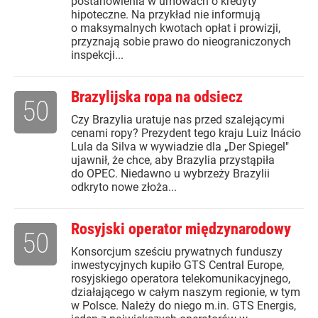
postanowienia w umowach o kredyty
hipoteczne. Na przykład nie informują
o maksymalnych kwotach opłat i prowizji,
przyznają sobie prawo do nieograniczonych
inspekcji...
Brazylijska ropa na odsiecz
50
Czy Brazylia uratuje nas przed szalejącymi
cenami ropy? Prezydent tego kraju Luiz Inácio
Lula da Silva w wywiadzie dla „Der Spiegel"
ujawnił, że chce, aby Brazylia przystąpiła
do OPEC. Niedawno u wybrzeży Brazylii
odkryto nowe złoża...
Rosyjski operator międzynarodowy
50
Konsorcjum sześciu prywatnych funduszy
inwestycyjnych kupiło GTS Central Europe,
rosyjskiego operatora telekomunikacyjnego,
działającego w całym naszym regionie, w tym
w Polsce. Należy do niego m.in. GTS Energis,