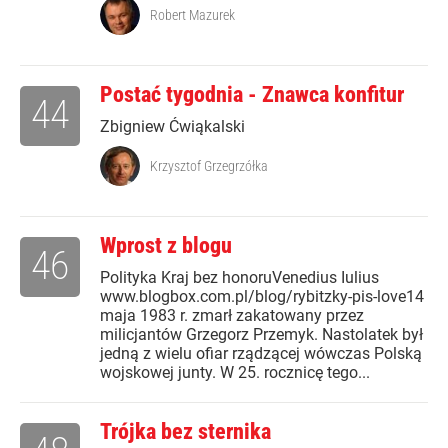
Robert Mazurek
Postać tygodnia - Znawca konfitur
44
Zbigniew Ćwiąkalski
Krzysztof Grzegrzółka
Wprost z blogu
46
Polityka Kraj bez honoruVenedius Iulius
www.blogbox.com.pl/blog/rybitzky-pis-love14
maja 1983 r. zmarł zakatowany przez
milicjantów Grzegorz Przemyk. Nastolatek był
jedną z wielu ofiar rządzącej wówczas Polską
wojskowej junty. W 25. rocznicę tego...
Trójka bez sternika