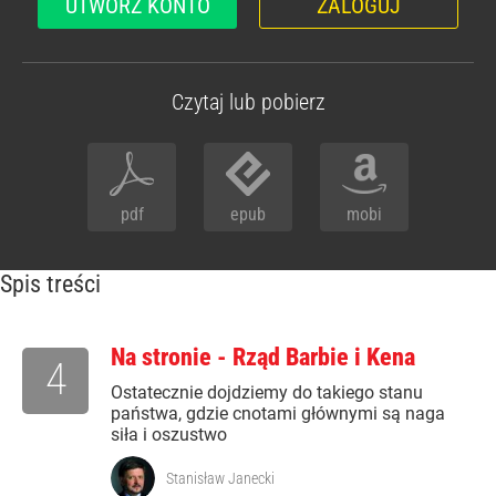
UTWÓRZ KONTO
ZALOGUJ
Czytaj lub pobierz
pdf
epub
mobi
Spis treści
Na stronie - Rząd Barbie i Kena
4
Ostatecznie dojdziemy do takiego stanu
państwa, gdzie cnotami głównymi są naga
siła i oszustwo
Stanisław Janecki