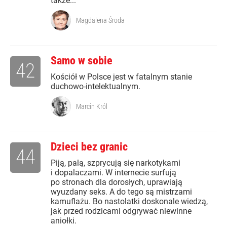
także...
Magdalena Środa
Samo w sobie
42
Kościół w Polsce jest w fatalnym stanie
duchowo-intelektualnym.
Marcin Król
Dzieci bez granic
44
Piją, palą, szprycują się narkotykami
i dopalaczami. W internecie surfują
po stronach dla dorosłych, uprawiają
wyuzdany seks. A do tego są mistrzami
kamuflażu. Bo nastolatki doskonale wiedzą,
jak przed rodzicami odgrywać niewinne
aniołki.