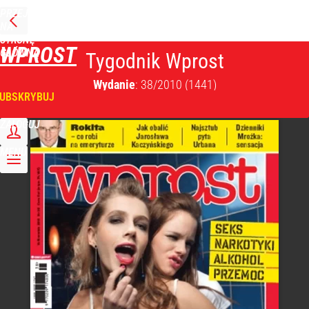
PRZEJDŹ
NA
STRONĘ
WPROST
GŁÓWNĄ
Tygodnik Wprost
Wydanie
: 38/2010
(1441)
UBSKRYBUJ
ZALOGUJ
MENU