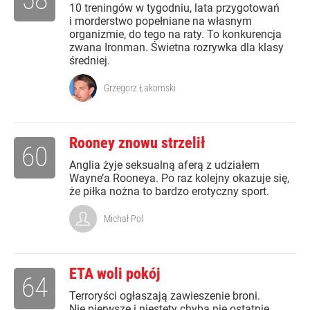
10 treningów w tygodniu, lata przygotowań
i morderstwo popełniane na własnym
organizmie, do tego na raty. To konkurencja
zwana Ironman. Świetna rozrywka dla klasy
średniej.
Grzegorz Łakomski
Rooney znowu strzelił
60
Anglia żyje seksualną aferą z udziałem
Wayne’a Rooneya. Po raz kolejny okazuje się,
że piłka nożna to bardzo erotyczny sport.
Michał Pol
ETA woli pokój
64
Terroryści ogłaszają zawieszenie broni.
Nie pierwsze i niestety chyba nie ostatnie.