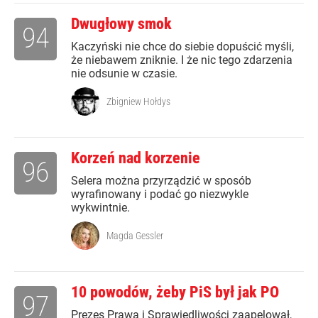
Dwugłowy smok
94
Kaczyński nie chce do siebie dopuścić myśli,
że niebawem zniknie. I że nic tego zdarzenia
nie odsunie w czasie.
Zbigniew Hołdys
Korzeń nad korzenie
96
Selera można przyrządzić w sposób
wyrafinowany i podać go niezwykle
wykwintnie.
Magda Gessler
10 powodów, żeby PiS był jak PO
97
Prezes Prawa i Sprawiedliwości zaapelował,