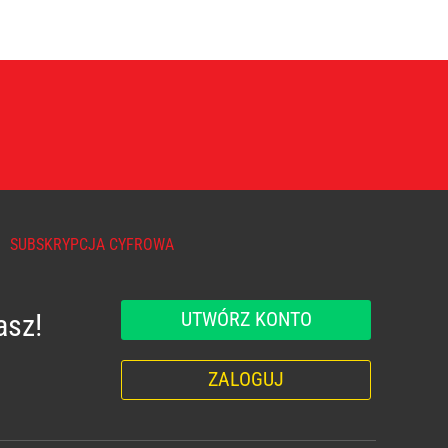
SUBSKRYPCJA CYFROWA
UTWÓRZ KONTO
asz!
ZALOGUJ