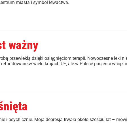
 centrum miasta i symbol lewactwa.
st ważny
obą przewlekłą dzięki osiągnięciom terapii. Nowoczesne leki ni
ą refundowane w wielu krajach UE, ale w Polsce pacjenci wciąż na
śnięta
nie i psychicznie. Moja depresja trwała około sześciu lat – mów