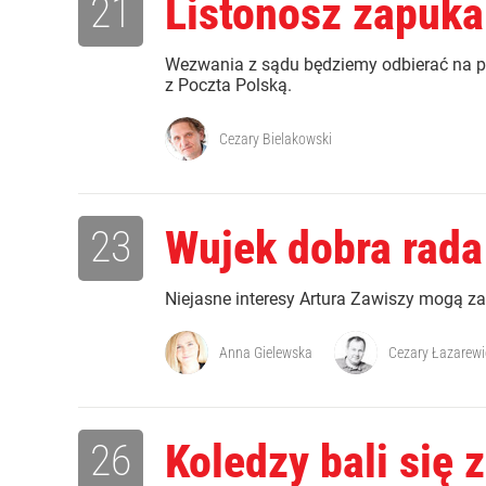
21
Listonosz zapuka
Wezwania z sądu będziemy odbierać na prz
z Poczta Polską.
Cezary Bielakowski
23
Wujek dobra rada
Niejasne interesy Artura Zawiszy mogą zas
Anna Gielewska
Cezary Łazarewi
26
Koledzy bali się 