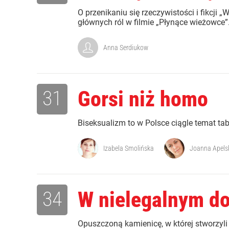
O przenikaniu się rzeczywistości i fikcj
głównych ról w filmie „Płynące wieżowce”
Anna Serdiukow
31
Gorsi niż homo
Biseksualizm to w Polsce ciągle temat tabu
Izabela Smolińska
Joanna Apels
34
W nielegalnym d
Opuszczoną kamienicę, w której stworzyli