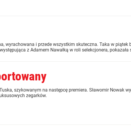
 wyrachowana i przede wszystkim skuteczna. Taka w piątek b
 występująca z Adamem Nawałką w roli selekcjonera, pokazała si
portowany
uska, szykowanym na następcę premiera. Sławomir Nowak wyle
 luksusowych zegarków.