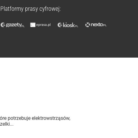
Platformy prasy cyfrowej:
óre potrzebuje elektrowstrząsów,
elki...