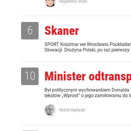
Magdalena Środa
6
Skaner
SPORT Koszmar we Wrocławiu Poukładana,
Słowacji. Drużyna Polski, po raz pierwszy
10
Minister odtrans
Był politycznym wychowankiem Donalda T
tekstów „Wprost” o jego zamiłowaniu do
Michał Majewski