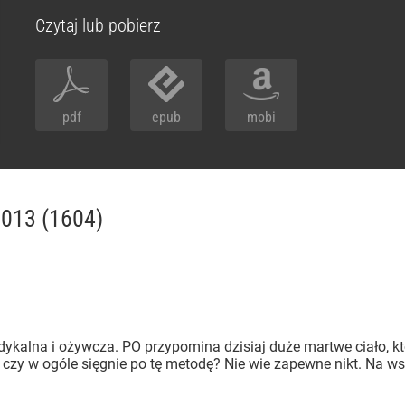
Czytaj lub pobierz
pdf
epub
mobi
2013 (1604)
dykalna i ożywcza. PO przypomina dzisiaj duże martwe ciało, kt
czy w ogóle sięgnie po tę metodę? Nie wie zapewne nikt. Na wsz