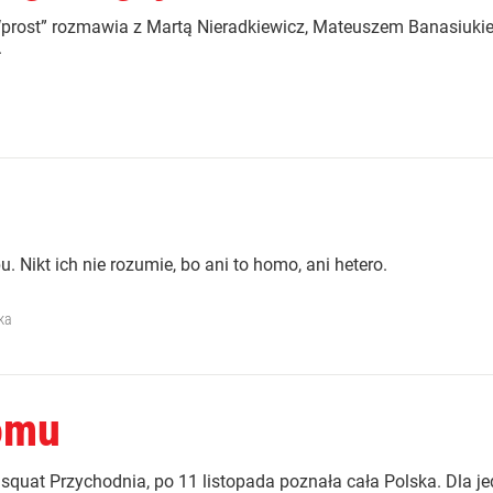
i „Wprost” rozmawia z Martą Nieradkiewicz, Mateuszem Banasiuk
.
. Nikt ich nie rozumie, bo ani to homo, ani hetero.
ka
omu
 squat Przychodnia, po 11 listopada poznała cała Polska. Dla j