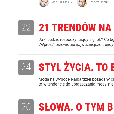
Mariusz Cieślik
Robert Górski
22
21 TRENDÓW NA 
Jaki będzie rozpoczynający się rok? Co b
„Wprost” przewiduje najważniejsze trendy 
24
STYL ŻYCIA. TO
Moda na wygodę Najbardziej pożądany ciuch
to w tendencję do upraszczania mody, nie ty
26
SŁOWA. O TYM B