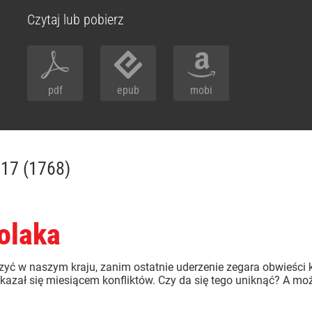
Czytaj lub pobierz
pdf
epub
mobi
017 (1768)
olaka
zyć w naszym kraju, zanim ostatnie uderzenie zegara obwieści k
 okazał się miesiącem konfliktów. Czy da się tego uniknąć? A moż