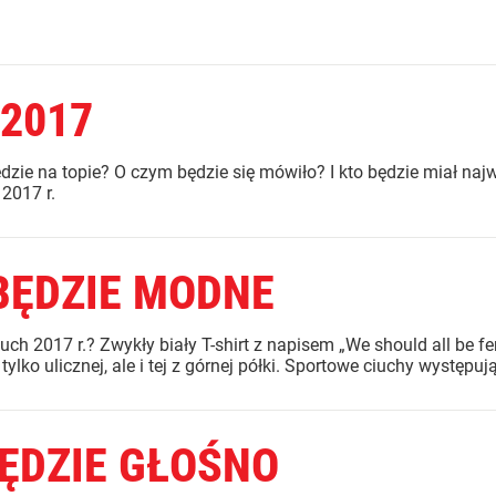
2017
ędzie na topie? O czym będzie się mówiło? I kto będzie miał na
2017 r.
 BĘDZIE MODNE
 2017 r.? Zwykły biały T-shirt z napisem „We should all be fem
lko ulicznej, ale i tej z górnej półki. Sportowe ciuchy występują 
ĘDZIE GŁOŚNO