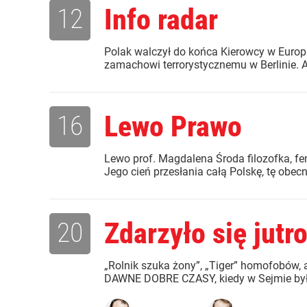
12
Info radar
Polak walczył do końca Kierowcy w Europi
zamachowi terrorystycznemu w Berlinie. A
16
Lewo Prawo
Lewo prof. Magdalena Środa filozofka
Jego cień przesłania całą Polskę, tę obecną
20
Zdarzyło się jutr
„Rolnik szuka żony”, „Tiger” homofo
DAWNE DOBRE CZASY, kiedy w Sejmie była 