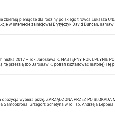
e zbierają pieniądze dla rodziny polskiego tirowca Łukasza Urb
kcję w internecie zainicjował Brytyjczyk David Duncan, namawia
, feministka 2017 – rok Jarosława K. NASTĘPNY ROK UPŁYNI
, tę przeszłą (bo Jarosław K. potrafi kształtować historię) i tę pr
o
bów, a opozycja wybiera pizzę. ZARZĄDZONA PRZEZ PO BLOK
Samoobrona. Grzegorz Schetyna w roli śp. Andrzeja Leppera ni