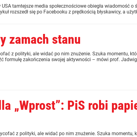
w USA tamtejsze media społecznościowe obiegła wiadomość o 
tykuł rozszedł się po Facebooku z prędkością błyskawicy, a użyt
wy zamach stanu
fać z polityki, ale widać po nim znużenie. Szuka momentu, któ
 formułę zakończenia swojej aktywności – mówi prof. Jadwiga 
dla „Wprost”: PiS robi pa
cofać z polityki, ale widać po nim znużenie. Szuka momentu, k