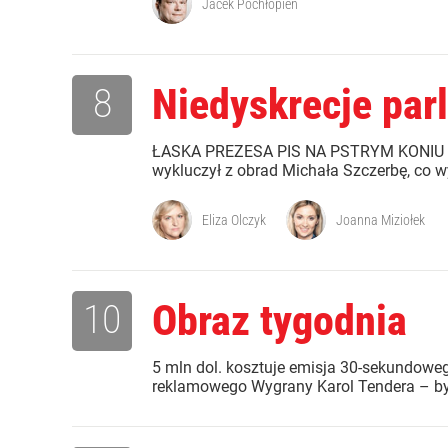
Jacek Pochłopień
8
Niedyskrecje par
ŁASKA PREZESA PIS NA PSTRYM KONIU JEŹ
wykluczył z obrad Michała Szczerbę, co wy
Eliza Olczyk
Joanna Miziołek
10
Obraz tygodnia
5 mln dol. kosztuje emisja 30-sekundowego
reklamowego Wygrany Karol Tendera – był