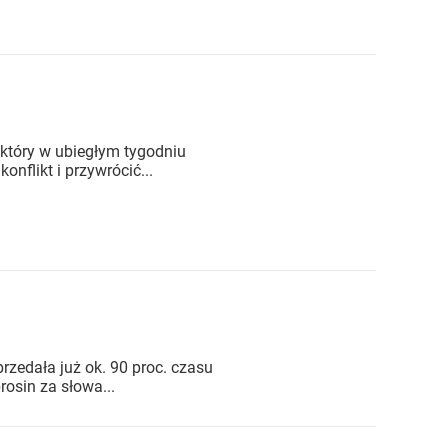
tóry w ubiegłym tygodniu
nflikt i przywrócić...
rzedała już ok. 90 proc. czasu
osin za słowa...