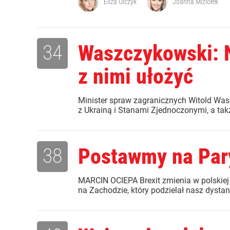
Eliza Olczyk
Joanna Miziołek
34
Waszczykowski: N
z nimi ułożyć
Minister spraw zagranicznych Witold Wasz
z Ukrainą i Stanami Zjednoczonymi, a tak
38
Postawmy na Par
MARCIN OCIEPA Brexit zmienia w polskiej
na Zachodzie, który podzielał nasz dystan