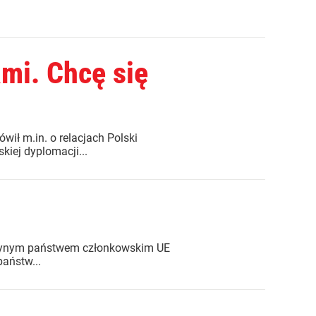
mi. Chcę się
ił m.in. o relacjach Polski
iej dyplomacji...
 jedynym państwem członkowskim UE
państw...