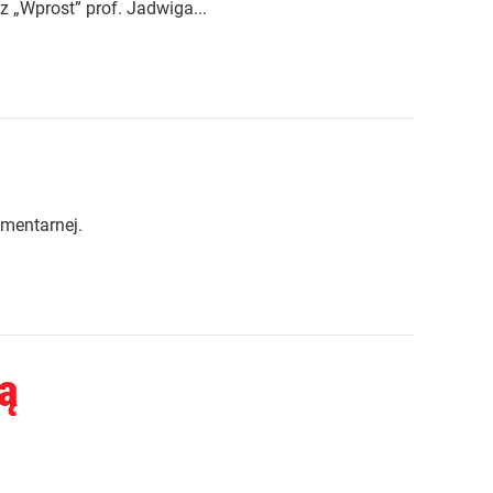
„Wprost” prof. Jadwiga...
amentarnej.
ą