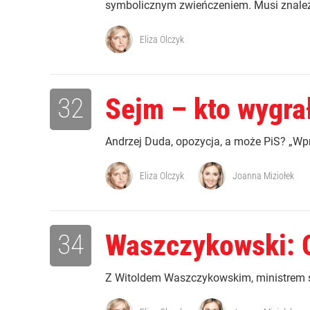
symbolicznym zwieńczeniem. Musi znaleźć
Eliza Olczyk
32
Sejm – kto wygrał
Andrzej Duda, opozycja, a może PiS? „Wpro
Eliza Olczyk
Joanna Miziołek
34
Waszczykowski: C
Z Witoldem Waszczykowskim, ministrem sp