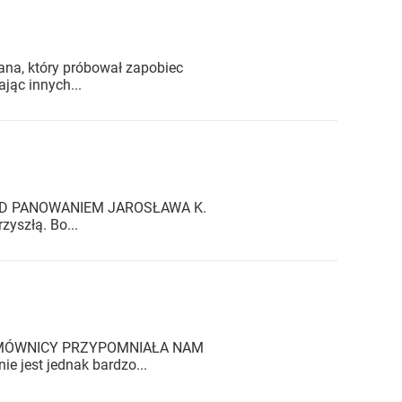
ana, który próbował zapobiec
jąc innych...
E POD PANOWANIEM JAROSŁAWA K.
zyszłą. Bo...
ADA MÓWNICY PRZYPOMNIAŁA NAM
e jest jednak bardzo...