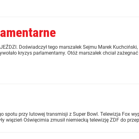
lamentarne
DZI. Doświadczył tego marszałek Sejmu Marek Kuchciński, k
wołało kryzys parlamentarny. Otóż marszałek chciał zażegnać ko
 spotu przy lutowej transmisji z Super Bowl. Telewizja Fox wyp
y więzień Oświęcimia zmusił niemiecką telewizję ZDF do przepr