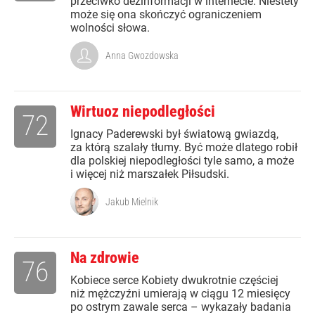
przeciwko dezinformacji w internecie. Niestety
może się ona skończyć ograniczeniem
wolności słowa.
Anna Gwozdowska
Wirtuoz niepodległości
72
Ignacy Paderewski był światową gwiazdą,
za którą szalały tłumy. Być może dlatego robił
dla polskiej niepodległości tyle samo, a może
i więcej niż marszałek Piłsudski.
Jakub Mielnik
Na zdrowie
76
Kobiece serce Kobiety dwukrotnie częściej
niż mężczyźni umierają w ciągu 12 miesięcy
po ostrym zawale serca – wykazały badania