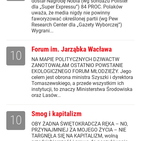
dostał Nagrodę Nobla (wg sondażu Pollster
dla „Super Expressu”) 84 PROC. Polaków
uważa, że media nigdy nie powinny
faworyzować określonej partii (wg Pew
Research Center dla „Gazety Wyborczej”)
Wygrani...
Forum im. Jarząbka Wacława
10
NA MAPIE POLITYCZNYCH DZIWACTW
ZANOTOWAŁAM OSTATNIO POWSTANIE
EKOLOGICZNEGO FORUM MŁODZIEŻY. Jego
celem jest obrona ministra Szyszki i dyrektora
Tomaszewskiego, a przede wszystkim ich
instytucji, to znaczy Ministerstwa Środowiska
oraz Lasów...
Smog i kapitalizm
10
OBY ŻADNA ŚWIĘTOKRADCZA RĘKA – NO,
PRZYNAJMNIEJ ZA MOJEGO ŻYCIA – NIE
TARGNĘŁA SIĘ NA KAPITALIZM, wolną