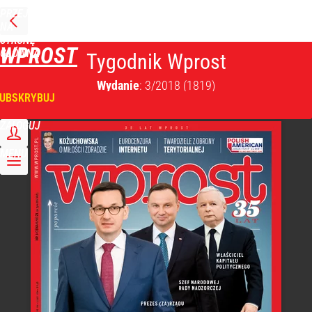
PRZEJDŹ
NA
STRONĘ
WPROST
GŁÓWNĄ
Tygodnik Wprost
Wydanie
: 3/2018
(1819)
UBSKRYBUJ
ZALOGUJ
MENU