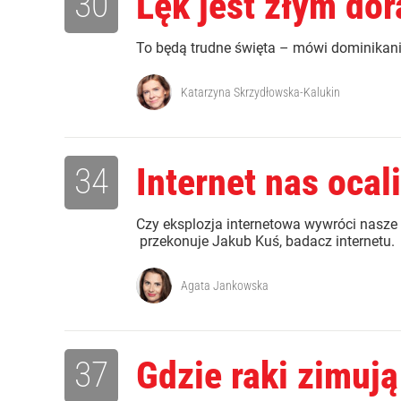
30
Lęk jest złym do
To będą trudne święta – mówi dominikanin
Katarzyna Skrzydłowska-Kalukin
34
Internet nas ocali
Czy eksplozja internetowa wywróci nasze ż
przekonuje Jakub Kuś, badacz internetu.
Agata Jankowska
37
Gdzie raki zimują