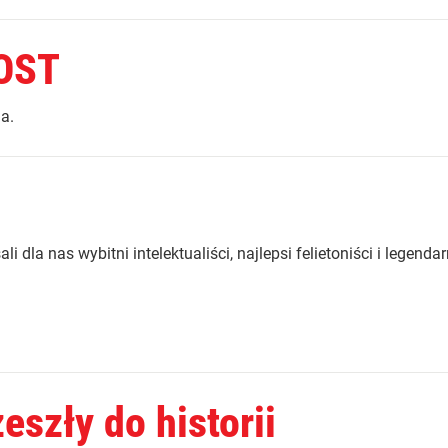
OST
a.
i dla nas wybitni intelektualiści, najlepsi felietoniści i legenda
eszły do historii