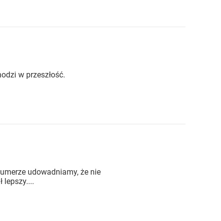
hodzi w przeszłość.
 numerze udowadniamy, że nie
lepszy....