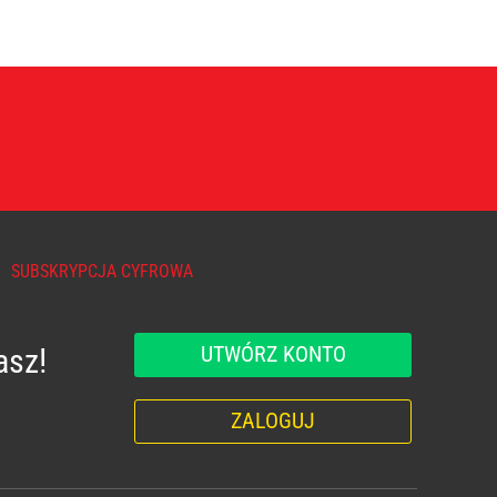
SUBSKRYPCJA CYFROWA
UTWÓRZ KONTO
asz!
ZALOGUJ