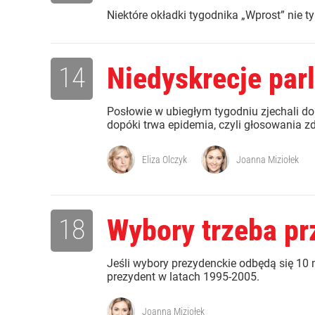
Niektóre okładki tygodnika „Wprost” nie tylk
14
Niedyskrecje par
Posłowie w ubiegłym tygodniu zjechali do
dopóki trwa epidemia, czyli głosowania zd
Eliza Olczyk
Joanna Miziołek
18
Wybory trzeba pr
Jeśli wybory prezydenckie odbędą się 10
prezydent w latach 1995-2005.
Joanna Miziołek