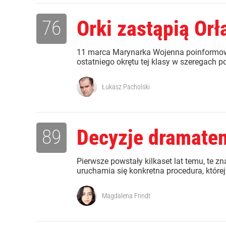
76
Orki zastąpią Orł
11 marca Marynarka Wojenna poinformow
ostatniego okrętu tej klasy w szeregach pol
Łukasz Pacholski
89
Decyzje dramate
Pierwsze powstały kilkaset lat temu, te 
uruchamia się konkretna procedura, które
Magdalena Frindt