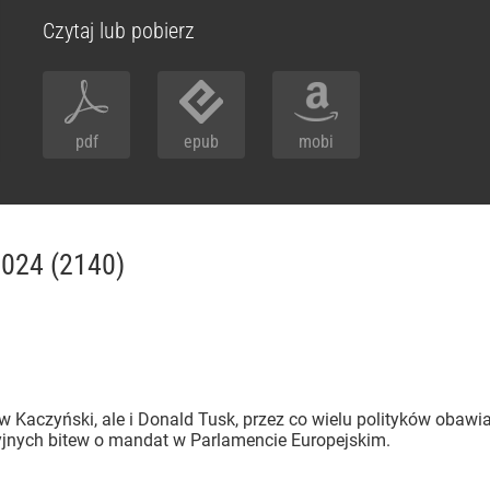
Czytaj lub pobierz
pdf
epub
mobi
2024 (2140)
aw Kaczyński, ale i Donald Tusk, przez co wielu polityków obawi
tyjnych bitew o mandat w Parlamencie Europejskim.