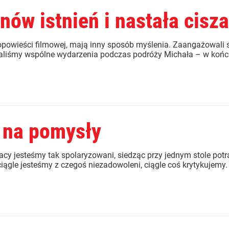
nów istnień i nastała cisza
 opowieści filmowej, mają inny sposób myślenia. Zaangażowali s
iśmy wspólne wydarzenia podczas podróży Michała – w końcu c
a na pomysły
acy jesteśmy tak spolaryzowani, siedząc przy jednym stole potr
ągle jesteśmy z czegoś niezadowoleni, ciągle coś krytykujemy. 