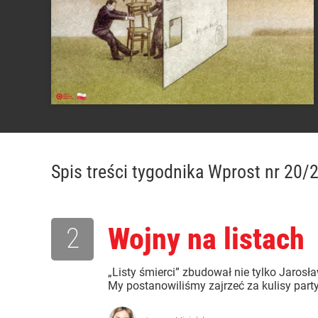
Spis treści
tygodnika Wprost nr 20/
2
Wojny na listach
„Listy śmierci” zbudował nie tylko Jarosł
My postanowiliśmy zajrzeć za kulisy par