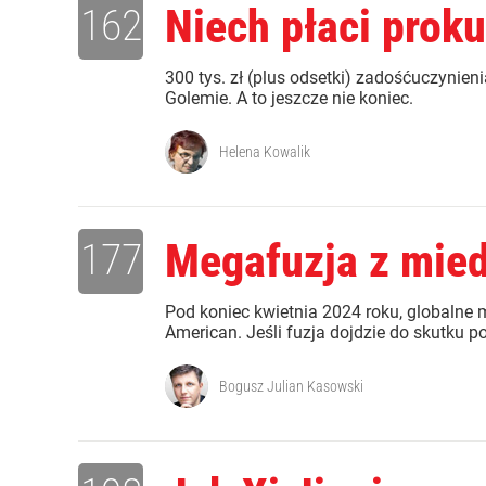
162
Niech płaci proku
300 tys. zł (plus odsetki) zadośćuczynie
Golemie. A to jeszcze nie koniec.
Helena Kowalik
177
Megafuzja z mied
Pod koniec kwietnia 2024 roku, globalne m
American. Jeśli fuzja dojdzie do skutku p
Bogusz Julian Kasowski