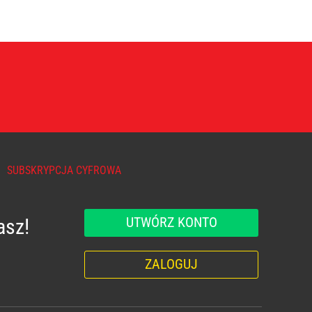
SUBSKRYPCJA CYFROWA
UTWÓRZ KONTO
asz!
ZALOGUJ