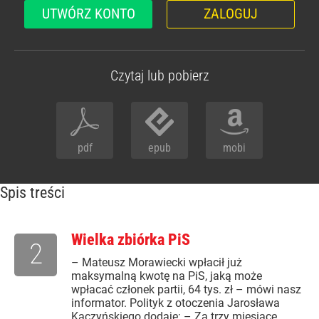
UTWÓRZ KONTO
ZALOGUJ
Czytaj lub pobierz
pdf
epub
mobi
Spis treści
Wielka zbiórka PiS
2
– Mateusz Morawiecki wpłacił już
maksymalną kwotę na PiS, jaką może
wpłacać członek partii, 64 tys. zł – mówi nasz
informator. Polityk z otoczenia Jarosława
Kaczyńskiego dodaje: – Za trzy miesiące