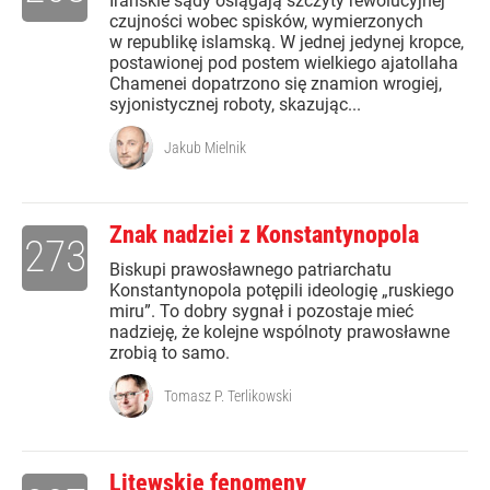
Irańskie sądy osiągają szczyty rewolucyjnej
czujności wobec spisków, wymierzonych
w republikę islamską. W jednej jedynej kropce,
postawionej pod postem wielkiego ajatollaha
Chamenei dopatrzono się znamion wrogiej,
syjonistycznej roboty, skazując...
Jakub Mielnik
Znak nadziei z Konstantynopola
273
Biskupi prawosławnego patriarchatu
Konstantynopola potępili ideologię „ruskiego
miru”. To dobry sygnał i pozostaje mieć
nadzieję, że kolejne wspólnoty prawosławne
zrobią to samo.
Tomasz P. Terlikowski
Litewskie fenomeny