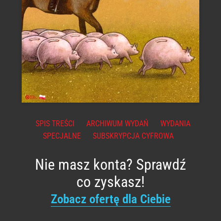
SPIS TREŚCI
ARCHIWUM WYDAŃ
WYDANIA
SPECJALNE
SUBSKRYPCJA CYFROWA
Nie masz konta? Sprawdź
co zyskasz!
Zobacz ofertę dla Ciebie