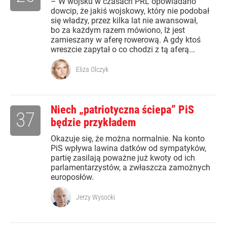
– W wojsku w czasach PRL opowiadano
dowcip, że jakiś wojskowy, który nie podobał
się władzy, przez kilka lat nie awansował,
bo za każdym razem mówiono, Iż jest
zamieszany w aferę rowerową. A gdy ktoś
wreszcie zapytał o co chodzi z tą aferą...
Eliza Olczyk
Niech „patriotyczna ściepa” PiS
37
będzie przykładem
Okazuje się, że można normalnie. Na konto
PiS wpływa lawina datków od sympatyków,
partię zasilają poważne już kwoty od ich
parlamentarzystów, a zwłaszcza zamożnych
europosłów.
Jerzy Wysocki