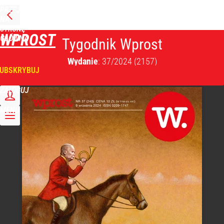
PRZEJDŹ
NA
STRONĘ
WPROST
GŁÓWNĄ
Tygodnik Wprost
Wydanie
: 37/2024
(2157)
UBSKRYBUJ
ZALOGUJ
MENU