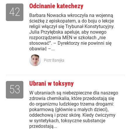
Odcinanie katechezy
42
Barbara Nowacka wkroczyła na wojenną
ścieżkę z episkopatem, a do boju o lekcje
religii włączył się Trybunał Konstytucyjny.
Julia Przyłębska apeluje, aby nowego
rozporządzenia MEN w szkołach „nie
stosować”. – Dyrektorzy nie powinni się
obawiać –...
Piotr Barejka
Ubrani w toksyny
53
W ubraniach są niebezpieczne dla naszego
zdrowia chemikalia, które przedostają się
do organizmu ludzkiego trzema drogami:
pokarmową (głównie u małych dzieci),
oddechową i przez skórę. Kiedy ćwiczymy
w syntetykach, toksyczne substancje
przedostają...