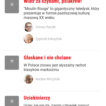
Wiatr za szybami, psiakrew!
*
"Moulin Rouge" to gigantyczny teledysk, który
prezentuje w formie pastiszowej kulturę
masową XX wieku
Tomasz Raczek
Zygmunt Kałużyński
Głaskane i nie chciane
*
W Polsce znowu jest słyszalny rechot
klasyków marksizmu
Wacław Wilczyński
Uciekinierzy
*
Uciec się nie da, zanim człowiek papuci