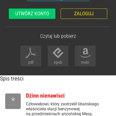
UTWÓRZ KONTO
ZALOGUJ
Czytaj lub pobierz
pdf
epub
mobi
Spis treści
Dżinn nienawisci
*
Człowiekowi, który zastrzelił libańskiego
właściciela stacji benzynowej
na przedmieściach arizońskiej Mesy,