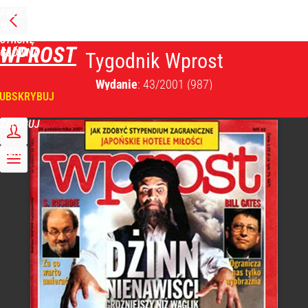
PRZEJDŹ
NA
STRONĘ
WPROST
GŁÓWNĄ
Tygodnik Wprost
Wydanie
: 43/2001
(987)
UBSKRYBUJ
ZALOGUJ
MENU