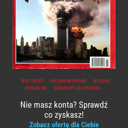
SPIS TREŚCI
ARCHIWUM WYDAŃ
WYDANIA
SPECJALNE
SUBSKRYPCJA CYFROWA
Nie masz konta? Sprawdź
co zyskasz!
Zobacz ofertę dla Ciebie