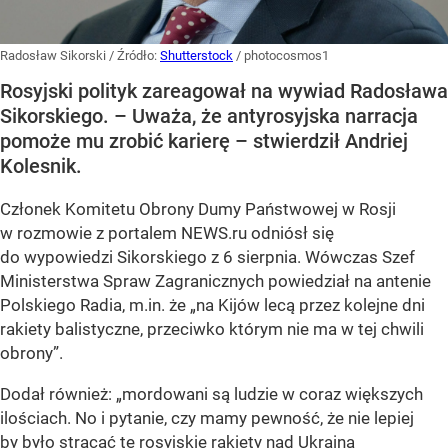
Radosław Sikorski
/ Źródło:
Shutterstock
/
photocosmos1
Rosyjski polityk zareagował na wywiad Radosława
Sikorskiego. – Uważa, że antyrosyjska narracja
pomoże mu zrobić karierę – stwierdził Andriej
Kolesnik.
Członek Komitetu Obrony Dumy Państwowej w Rosji
w rozmowie z portalem NEWS.ru odniósł się
do wypowiedzi Sikorskiego z 6 sierpnia. Wówczas Szef
Ministerstwa Spraw Zagranicznych powiedział na antenie
Polskiego Radia, m.in. że
„na Kijów lecą przez kolejne dni
rakiety balistyczne, przeciwko którym nie ma w tej chwili
obrony”
.
Dodał również:
„mordowani są ludzie w coraz większych
ilościach. No i pytanie, czy mamy pewność, że nie lepiej
by było strącać te rosyjskie rakiety nad Ukrainą