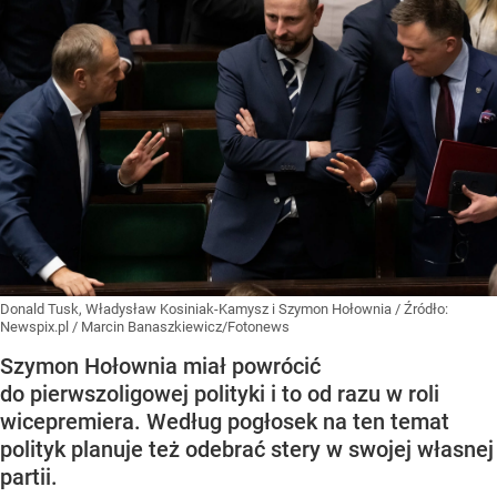
Donald Tusk, Władysław Kosiniak-Kamysz i Szymon Hołownia
/ Źródło:
Newspix.pl
/
Marcin Banaszkiewicz/Fotonews
Szymon Hołownia miał powrócić
do pierwszoligowej polityki i to od razu w roli
wicepremiera. Według pogłosek na ten temat
polityk planuje też odebrać stery w swojej własnej
partii.