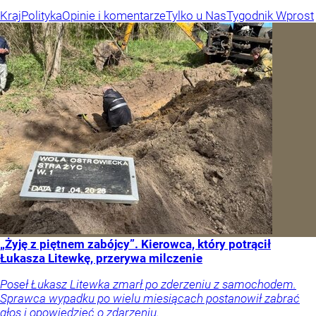
Kraj
Polityka
Opinie i komentarze
Tylko u Nas
Tygodnik Wprost
„Żyję z piętnem zabójcy”. Kierowca, który potrącił
Łukasza Litewkę, przerywa milczenie
Poseł Łukasz Litewka zmarł po zderzeniu z samochodem.
Sprawca wypadku po wielu miesiącach postanowił zabrać
głos i opowiedzieć o zdarzeniu.