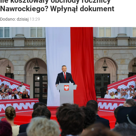
Ile kosztowały obchody rocznicy
Nawrockiego? Wpłynął dokument
Dodano:
dzisiaj
13:29