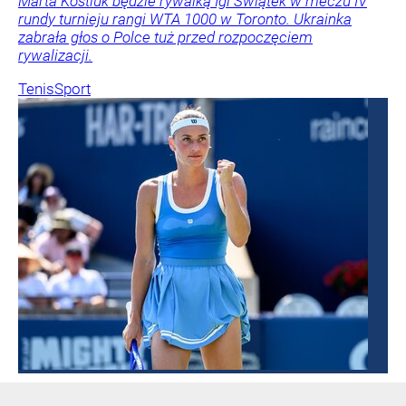
Marta Kostiuk będzie rywalką Igi Świątek w meczu IV
rundy turnieju rangi WTA 1000 w Toronto. Ukrainka
zabrała głos o Polce tuż przed rozpoczęciem
rywalizacji.
Tenis
Sport