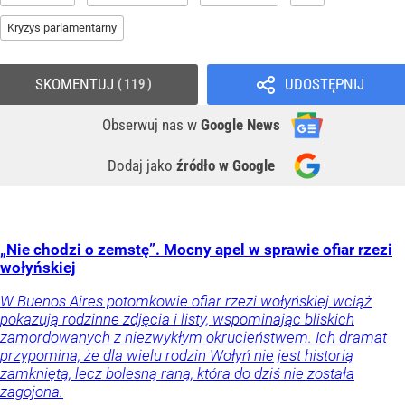
Kryzys parlamentarny
SKOMENTUJ
UDOSTĘPNIJ
119
Obserwuj nas
w
Google News
Dodaj jako
źródło w Google
„Nie chodzi o zemstę”. Mocny apel w sprawie ofiar rzezi
wołyńskiej
W Buenos Aires potomkowie ofiar rzezi wołyńskiej wciąż
pokazują rodzinne zdjęcia i listy, wspominając bliskich
zamordowanych z niezwykłym okrucieństwem. Ich dramat
przypomina, że dla wielu rodzin Wołyń nie jest historią
zamkniętą, lecz bolesną raną, która do dziś nie została
zagojona.