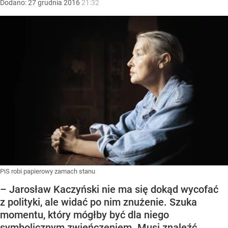
Dodano:
27
grudnia
2016
21:32
PiS robi papierowy zamach stanu
– Jarosław Kaczyński nie ma się dokąd wycofać
z polityki, ale widać po nim znużenie. Szuka
momentu, który mógłby być dla niego
symbolicznym zwieńczeniem. Musi znaleźć