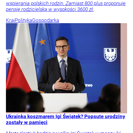
wspierania polskich rodzin. Zamiast 800 plus proponuje
pensję rodzicielską w wysokości 3600 zł.
Kraj
Polityka
Gospodarka
Ukrainka koszmarem Igi Świątek? Popsute urodziny
zostały w pamięci