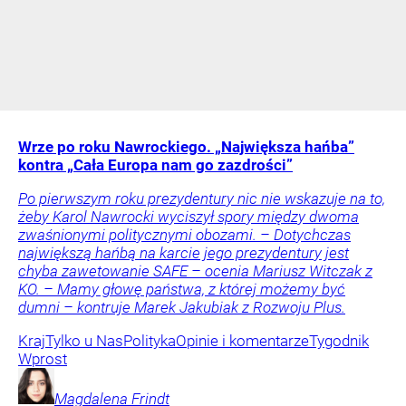
Wrze po roku Nawrockiego. „Największa hańba”
kontra „Cała Europa nam go zazdrości”
Po pierwszym roku prezydentury nic nie wskazuje na to,
żeby Karol Nawrocki wyciszył spory między dwoma
zwaśnionymi politycznymi obozami. – Dotychczas
największą hańbą na karcie jego prezydentury jest
chyba zawetowanie SAFE – ocenia Mariusz Witczak z
KO. – Mamy głowę państwa, z której możemy być
dumni – kontruje Marek Jakubiak z Rozwoju Plus.
Kraj
Tylko u Nas
Polityka
Opinie i komentarze
Tygodnik
Wprost
Magdalena
Frindt