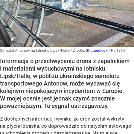
Samolot Antonow na lotnisku Lipsk/Halle
/ Źródło:
Shutterstock
/
Pol1310
Informacja o przechwyceniu drona z zapalnikiem
i materiałami wybuchowymi na lotnisku
Lipsk/Halle, w pobliżu ukraińskiego samolotu
transportowego Antonow, może wydawać się
kolejnym niepokojącym incydentem w Europie.
W mojej ocenie jest jednak czymś znacznie
poważniejszym. To sygnał ostrzegawczy.
Z dostępnych informacji wynika, że dron został wykryty
na płycie lotniska, co doprowadziło do natychmiastowego
uruchomienia procedur bezpieczeństwa. Na miejsce