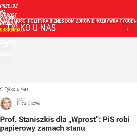
PRZEJDŹ
NA
WPROST
STRONĘ
WIADOMOŚCI
POLITYKA
BIZNES
DOM
ZDROWIE
ROZRYWKA
TYGODN
GŁÓWNĄ
TYLKO U NAS
UBSKRYBUJ
ZALOGUJ
MENU
Tylko u Nas
Autor:
Eliza Olczyk
Prof. Staniszkis dla „Wprost”: PiS robi
papierowy zamach stanu