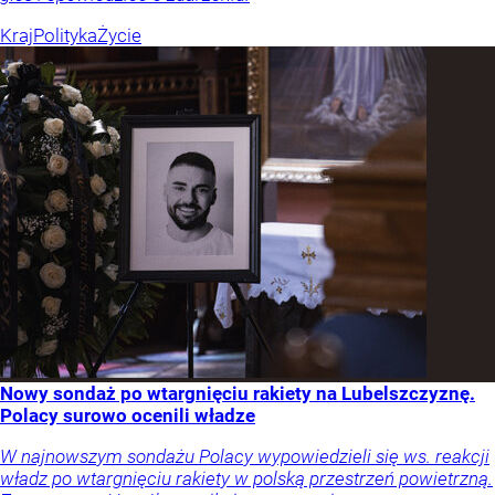
Kraj
Polityka
Życie
Nowy sondaż po wtargnięciu rakiety na Lubelszczyznę.
Polacy surowo ocenili władze
W najnowszym sondażu Polacy wypowiedzieli się ws. reakcji
władz po wtargnięciu rakiety w polską przestrzeń powietrzną.