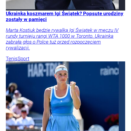
Ukrainka koszmarem Igi Świątek? Popsute urodziny
zostały w pamięci
Marta Kostiuk będzie rywalką Igi Świątek w meczu IV
rundy turnieju rangi WTA 1000 w Toronto. Ukrainka
zabrała głos o Polce tuż przed rozpoczęciem
rywalizacji.
Tenis
Sport