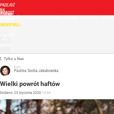
PRZEJDŹ
NA
WPROST
STRONĘ
WIADOMOŚCI
POLITYKA
BIZNES
DOM
ZDROWIE
ROZRYWKA
TYGODN
GŁÓWNĄ
UBSKRYBUJ
ZALOGUJ
MENU
Tylko u Nas
Autor:
Paulina Socha-Jakubowska
Wielki powrót haftów
Dodano:
25
stycznia
2020
13:44