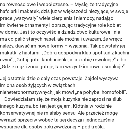
na równościowe i współczesne. – Myślę, że tradycyjne
hafciarki makatek, dziś już w większości nieżyjące, w swoje
prace „wszywały” wiele cierpienia i niemocy, nadając
im kwietne ornamenty i obrazując tradycyjne role kobiet
w domu. Jest to oczywiście dziedzictwo kulturowe i nie
ma co palić starych haseł, ale można i uważam, że wręcz
należy, dawać im nowe formy – wyjaśnia. Tak powstały jej
makatki z hasłami: „Dobra gospodyni klub spotkań z kuchni
czyni”, „Gotuj gotuj kochanieńki, a ja zrobię rewolucję” albo
„Gdzie mąż i żona gotuje, tam wszystkim równo smakuje”.
Jej ostatnie dzieło cały czas powstaje. Zajdel wyszywa
imiona osób żyjących w związkach
nieheteronormatywnych, jak mówi „na pohybel homofobii”.
– Dowiedziałam się, że moja kuzynka nie zaprosi na ślub
innego kuzyna, bo ten jest gejem. Kłótnia w rodzinie
konserwatywnej nie miałaby sensu. Ale przecież mogę
wyrazić sprzeciw wobec takiej decyzji i jednocześnie
wsparcie dla osoby pokrzywdzonej – podkreśla.