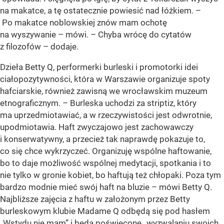
na makatce, a tę ostatecznie powiesić nad łóżkiem. –
Po makatce noblowskiej znów mam ochotę
na wyszywanie – mówi. – Chyba wrócę do cytatów
z filozofów – dodaje.
Dzieła Betty Q, performerki burleski i promotorki idei
ciałopozytywności, która w Warszawie organizuje spoty
hafciarskie, również zawisną we wrocławskim muzeum
etnograficznym. – Burleska uchodzi za striptiz, który
ma uprzedmiotawiać, a w rzeczywistości jest odwrotnie,
upodmiotawia. Haft zwyczajowo jest zachowawczy
i konserwatywny, a przecież tak naprawdę pokazuje to,
co się chce wykrzyczeć. Organizuję wspólne haftowanie,
bo to daje możliwość wspólnej medytacji, spotkania i to
nie tylko w gronie kobiet, bo haftują też chłopaki. Poza tym
bardzo modnie mieć swój haft na bluzie – mówi Betty Q.
Najbliższe zajęcia z haftu w założonym przez Betty
burleskowym klubie Madame Q odbędą się pod hasłem
„Wstydu nie mam” i będą poświęcone „wyzwalaniu swoich