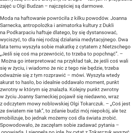
zajęć u Olgi Budzan – najczęściej są darmowe.
Moda na haftowanie powróciła z kilku powodów. Joanna
Sarnecka, antropolożka i animatorka kultury z Dukli
na Podkarpaciu haftuje dlatego, by się dystansować,
wyciszyć, to dla niej rodzaj działania medytacyjnego. Dwa
lata temu wyszyła sobie makatkę z cytatem z Nietzschego
„Jeśli się coś ma przewrócić, to trzeba to popchnąć”. –
Można go interpretować na przykład tak, że jeśli coś wali
się w życiu, i wiadomo że nic z tego nie będzie, trzeba
odważnie się z tym rozprawić – mówi. Wyszyła wtedy
akurat to hasło, bo idealnie oddawało moment, punkt
zwrotny w którym się znalazła. Kolejny punkt zwrotny
w życiu Joanny Sarneckiej pojawił się niedawno, wraz
z odczytem mowy noblowskiej Olgi Tokarczuk. – „Coś jest
ze światem nie tak”, to zdanie budzi mój niepokój, ale tez
mobilizuje, bo jednak możemy coś dla świata zrobić.
Spowodowało, że zaczęłam sobie zadawać pytania –
opowiada. I sięgnęła po igłę, by cytat z Tokarczuk wyszyć