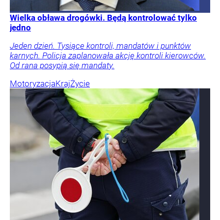
Wielka obława drogówki. Będą kontrolować tylko
jedno
Jeden dzień. Tysiące kontroli, mandatów i punktów
karnych. Policja zaplanowała akcję kontroli kierowców.
Od rana posypią się mandaty.
Motoryzacja
Kraj
Życie