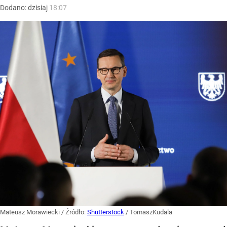
Dodano:
dzisiaj
18:07
Mateusz Morawiecki
/ Źródło:
Shutterstock
/
TomaszKudala