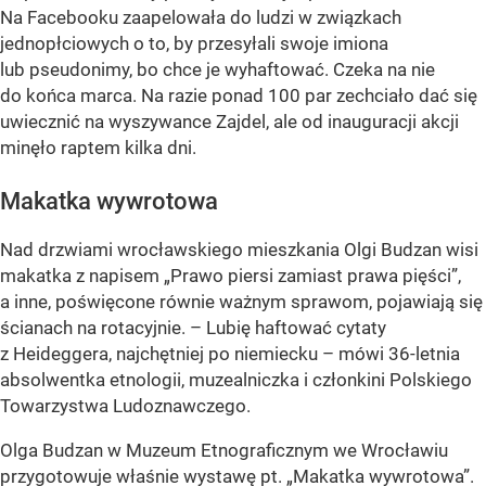
Na Facebooku zaapelowała do ludzi w związkach
jednopłciowych o to, by przesyłali swoje imiona
lub pseudonimy, bo chce je wyhaftować. Czeka na nie
do końca marca. Na razie ponad 100 par zechciało dać się
uwiecznić na wyszywance Zajdel, ale od inauguracji akcji
minęło raptem kilka dni.
Makatka wywrotowa
Nad drzwiami wrocławskiego mieszkania Olgi Budzan wisi
makatka z napisem „Prawo piersi zamiast prawa pięści”,
a inne, poświęcone równie ważnym sprawom, pojawiają się
ścianach na rotacyjnie. – Lubię haftować cytaty
z Heideggera, najchętniej po niemiecku – mówi 36-letnia
absolwentka etnologii, muzealniczka i członkini Polskiego
Towarzystwa Ludoznawczego.
Olga Budzan w Muzeum Etnograficznym we Wrocławiu
przygotowuje właśnie wystawę pt. „Makatka wywrotowa”.