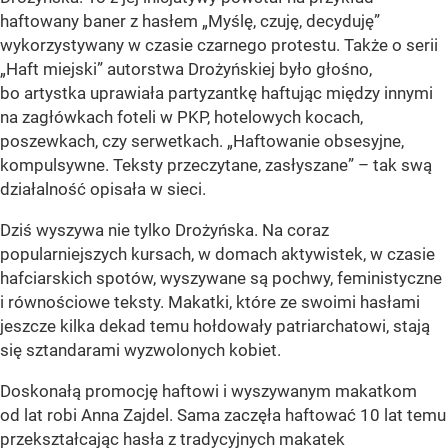
haftowany baner z hasłem „Myślę, czuję, decyduję”
wykorzystywany w czasie czarnego protestu. Także o serii
„Haft miejski” autorstwa Drożyńskiej było głośno,
bo artystka uprawiała partyzantkę haftując między innymi
na zagłówkach foteli w PKP, hotelowych kocach,
poszewkach, czy serwetkach. „Haftowanie obsesyjne,
kompulsywne. Teksty przeczytane, zasłyszane” – tak swą
działalność opisała w sieci.
Dziś wyszywa nie tylko Drożyńska. Na coraz
popularniejszych kursach, w domach aktywistek, w czasie
hafciarskich spotów, wyszywane są pochwy, feministyczne
i równościowe teksty. Makatki, które ze swoimi hasłami
jeszcze kilka dekad temu hołdowały patriarchatowi, stają
się sztandarami wyzwolonych kobiet.
Doskonałą promocję haftowi i wyszywanym makatkom
od lat robi Anna Zajdel. Sama zaczęła haftować 10 lat temu
przekształcając hasła z tradycyjnych makatek