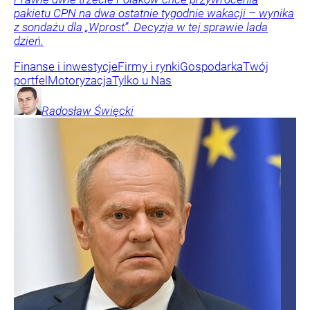
pakietu CPN na dwa ostatnie tygodnie wakacji – wynika
z sondażu dla „Wprost”. Decyzja w tej sprawie lada
dzień.
Finanse i inwestycje
Firmy i rynki
Gospodarka
Twój
portfel
Motoryzacja
Tylko u Nas
Radosław
Święcki