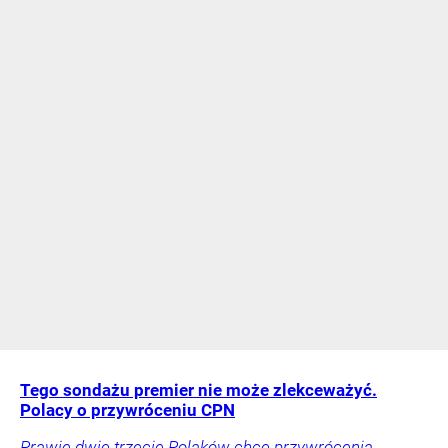
Tego sondażu premier nie może zlekceważyć.
Polacy o przywróceniu CPN
Prawie dwie trzecie Polaków chce przywrócenia