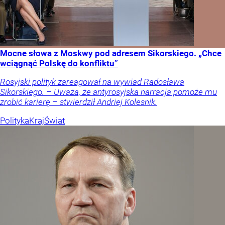
Mocne słowa z Moskwy pod adresem Sikorskiego. „Chce
wciągnąć Polskę do konfliktu”
Rosyjski polityk zareagował na wywiad Radosława
Sikorskiego. – Uważa, że antyrosyjska narracja pomoże mu
zrobić karierę – stwierdził Andriej Kolesnik.
Polityka
Kraj
Świat