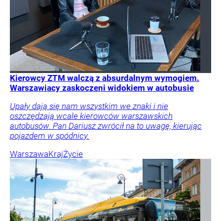
Kierowcy ZTM walczą z absurdalnym wymogiem.
Warszawiacy zaskoczeni widokiem w autobusie
Upały dają się nam wszystkim we znaki i nie
oszczędzają wcale kierowców warszawskich
autobusów. Pan Dariusz zwrócił na to uwagę, kierując
pojazdem w spódnicy.
Warszawa
Kraj
Życie