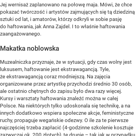
Jej wernisaż zaplanowano na połowę maja. Mówi, że chce
pokazać twórczość i artystów zajmujących się tą dziedziną
sztuki od lat, i amatorów, którzy odkryli w sobie pasję
do haftowania, jak Anna Zajdel. I to właśnie haftowania
zaangażowanego.
Makatka noblowska
Muzealniczka przyznaje, że w sytuacji, gdy czas wolny jest
luksusem, haftowanie jest ekstrawagancją. Tyle,
że ekstrawagancją coraz modniejszą. Na zajęcia
organizowane przez artystkę przychodzi średnio 30 osób,
ale ostatnio chętnych do zapisu było dwa razy więcej.
Kursy i warsztaty haftowania znaleźć można w całej
Polsce. Na niektórych tylko udoskonala się technikę, a na
innych dodatkowo wspiera społeczne akcje, feministyczne
ruchy, propaguje wegańskie odezwy. O ile za te pierwsze
najczęściej trzeba zapłacić (4-godzinne szkolenie kosztuje
zazwyczaj ok. 200 złotych), te drugie – tak jak w przypadku