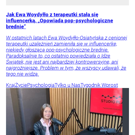
Jak Ewa Woydyłło z terapeutki stała się
influencerką. „Opowiada pop-psychologiczne
brednie”
W ostatnich latach Ewa Woydyłło-Osiatyńska z cenionej
terapeutki uzależnień zamieniła się w influencerkę,
niekiedy głoszącą pop-psychologiczne brednie.
Paradoksalnie to, co ostatnio powiedziała o Idze
Świątek, nie jest ani najbardziej kontrowersyjne, ani
najgroźniejsze. Problem w tym, że wszyscy udawali, że
tego nie widzą.
Kraj
Życie
Psychologia
Tylko u Nas
Tygodnik Wprost