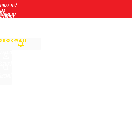
PRZEJDŹ
Udostępnij
10
Skomentuj
NA
WPROST
STRONĘ
GŁÓWNĄ
WIADOMOŚCI
POLITYKA
BIZNES
DOM
ZDROWIE
ROZRYWKA
TYGOD
Vistula x LOT: Elegancja w podróży. Premiera wspó
SUBSKRYBUJ
dodaj
ZALOGUJ
Nawrocki ma szansę na drugą kadencję? Tak ocenil
SZUKAJ
MENU
10
Farmacja: wzrost pod presją. co czeka branżę do 
dodaj