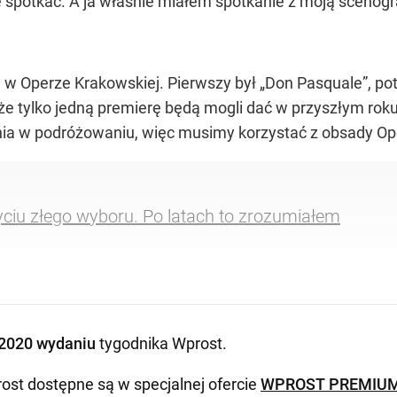
ię spotkać. A ja właśnie miałem spotkanie z moją scenogr
ia w Operze Krakowskiej. Pierwszy był „Don Pasquale”, po
e tylko jedną premierę będą mogli dać w przyszłym rok
ienia w podróżowaniu, więc musimy korzystać z obsady Op
ciu złego wyboru. Po latach to zrozumiałem
2020 wydaniu
tygodnika Wprost
.
ost dostępne są w specjalnej ofercie
WPROST PREMIU