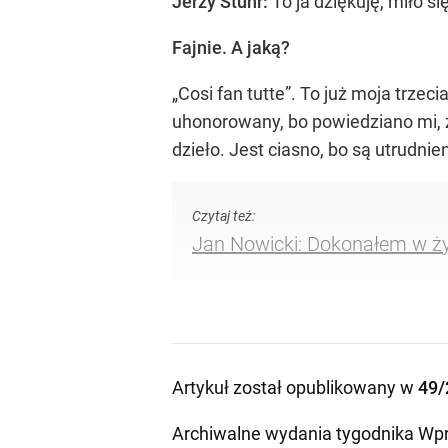
Jerzy Stuhr:
To ja dziękuję, miło s
Fajnie. A jaką?
„Cosi fan tutte”. To już moja trzec
uhonorowany, bo powiedziano mi, ż
dzieło. Jest ciasno, bo są utrudn
Czytaj też:
Jan Nowicki: Dokonałem w ży
Artykuł został opublikowany w
49/
Archiwalne wydania tygodnika Wpr