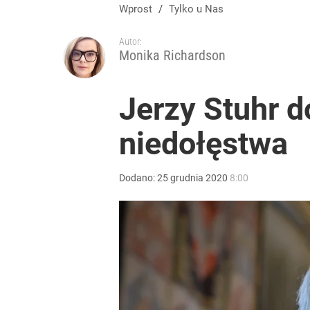
Senat zdecydował ws. inicjatywy Nawrockiego. Pr
Wprost
/
Tylko u Nas
Autor:
6
Monika Richardson
Wrze po roku Nawrockiego. „Największa hańba” ko
Jerzy Stuhr d
niedołęstwa
15
Niemiecka prasa uderza w Nawrockiego. Wini go z
Dodano:
25
grudnia
2020
8:00
dodaj