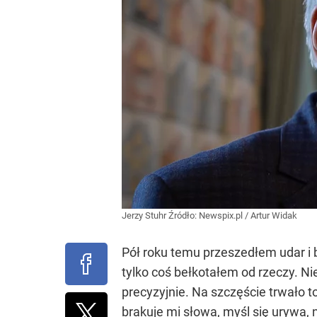
Jerzy Stuhr
Źródło:
Newspix.pl
/
Artur Widak
Pół roku temu przeszedłem udar i 
tylko coś bełkotałem od rzeczy. Ni
precyzyjnie. Na szczęście trwało t
brakuje mi słowa, myśl się urywa, 