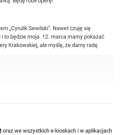
afką. Będę robił operę!
tem „Cyrulik Sewilski”. Nawet czuję się
u i to będzie moja. 12. marca mamy pokazać
ery Krakowskiej, ale myślę, że damy radę.
M
oraz we wszystkich e-kioskach i w aplikacjach