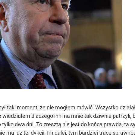
był taki moment, że nie mogłem mówić. Wszystko działał
e wiedziałem dlaczego inni na mnie tak dziwnie patrzyli,
o tylko dwa dni. To zresztą nie jest do końca prawda, ta
nie ma już tej dykcji. Im dalej, tym bardziej tracę spraw