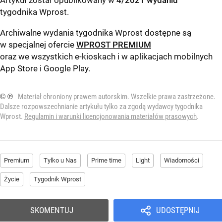
Artykuł został opublikowany w
4/2021 wydaniu
tygodnika Wprost
.
Archiwalne wydania tygodnika Wprost dostępne są
w specjalnej ofercie
WPROST PREMIUM
oraz we wszystkich e-kioskach i w aplikacjach mobilnych
App Store
i
Google Play
.
© ℗
Materiał chroniony prawem autorskim. Wszelkie prawa zastrzeżone.
Dalsze rozpowszechnianie artykułu tylko za zgodą wydawcy tygodnika
Wprost.
Regulamin i warunki licencjonowania materiałów prasowych
.
Premium
Tylko u Nas
Prime time
Light
Wiadomości
Życie
Tygodnik Wprost
SKOMENTUJ
UDOSTĘPNIJ