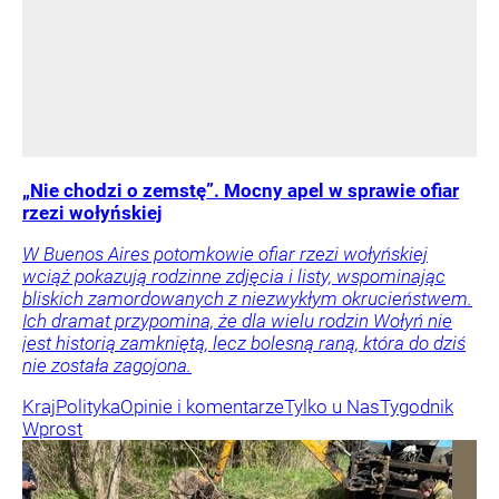
„Nie chodzi o zemstę”. Mocny apel w sprawie ofiar
rzezi wołyńskiej
W Buenos Aires potomkowie ofiar rzezi wołyńskiej
wciąż pokazują rodzinne zdjęcia i listy, wspominając
bliskich zamordowanych z niezwykłym okrucieństwem.
Ich dramat przypomina, że dla wielu rodzin Wołyń nie
jest historią zamkniętą, lecz bolesną raną, która do dziś
nie została zagojona.
Kraj
Polityka
Opinie i komentarze
Tylko u Nas
Tygodnik
Wprost