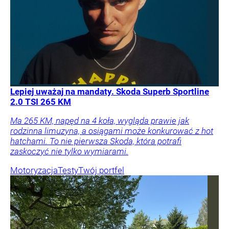
Lepiej uważaj na mandaty. Skoda Superb Sportline
2.0 TSI 265 KM
Ma 265 KM, napęd na 4 koła, wygląda prawie jak
rodzinna limuzyna, a osiągami może konkurować z hot
hatchami. To nie pierwsza Skoda, która potrafi
zaskoczyć nie tylko wymiarami.
Motoryzacja
Testy
Twój portfel