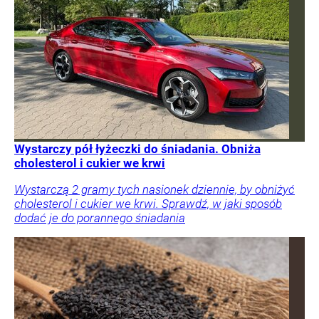
Wystarczy pół łyżeczki do śniadania. Obniża
cholesterol i cukier we krwi
Wystarczą 2 gramy tych nasionek dziennie, by obniżyć
cholesterol i cukier we krwi. Sprawdź, w jaki sposób
dodać je do porannego śniadania