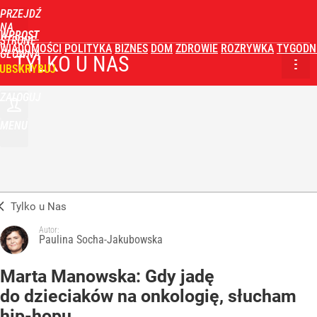
PRZEJDŹ
NA
WPROST
STRONĘ
WIADOMOŚCI
POLITYKA
BIZNES
DOM
ZDROWIE
ROZRYWKA
TYGODN
GŁÓWNĄ
TYLKO U NAS
UBSKRYBUJ
ZALOGUJ
MENU
Tylko u Nas
Autor:
Paulina Socha-Jakubowska
Marta Manowska: Gdy jadę
do dzieciaków na onkologię, słucham
hip-hopu