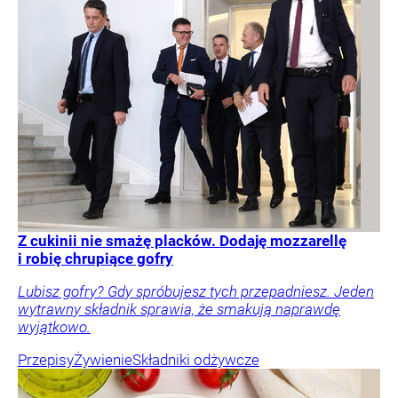
Z cukinii nie smażę placków. Dodaję mozzarellę
i robię chrupiące gofry
Lubisz gofry? Gdy spróbujesz tych przepadniesz. Jeden
wytrawny składnik sprawia, że smakują naprawdę
wyjątkowo.
Przepisy
Żywienie
Składniki odżywcze