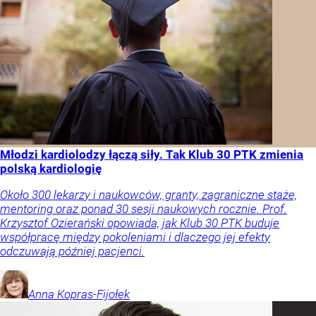
Młodzi kardiolodzy łączą siły. Tak Klub 30 PTK zmienia
polską kardiologię
Około 300 lekarzy i naukowców, granty, zagraniczne staże,
mentoring oraz ponad 30 sesji naukowych rocznie. Prof.
Krzysztof Ozierański opowiada, jak Klub 30 PTK buduje
współpracę między pokoleniami i dlaczego jej efekty
odczuwają później pacjenci.
Anna
Kopras-Fijołek