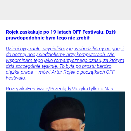
Rojek zaskakuje po 19 latach OFF Festivalu: Dziś
prawdopodobnie bym tego nie zrobił
Dzieci były małe, usypialiśmy je, wchodziliśmy na górę i
do późnej nocy siedzieliśmy przy komputerach. Nie
wspominam tego jako romantycznego czasu, za którym
dziś szczególnie tęsknię. To była po prostu bardzo
ciężka praca – mówi Artur Rojek o początkach OFF
Festivalu.
Rozrywka
Festiwale/Przeglądy
Muzyka
Tylko u Nas