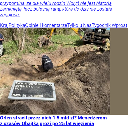
przypomina, że dla wielu rodzin Wołyń nie jest historią
zamkniętą, lecz bolesną raną, która do dziś nie została
zagojona.
Kraj
Polityka
Opinie i komentarze
Tylko u Nas
Tygodnik Wprost
Orlen stracił przez nich 1,5 mld zł? Menedżerom
z czasów Obajtka grozi po 25 lat więzienia