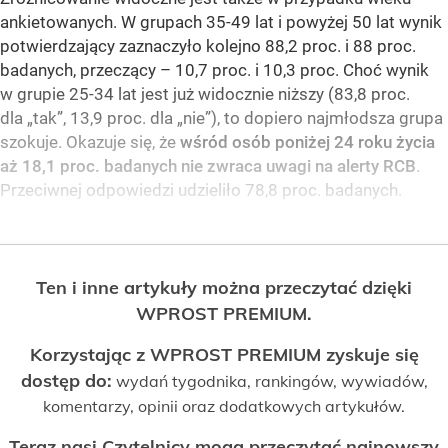
ankietowanych. W grupach 35-49 lat i powyżej 50 lat wynik
potwierdzający zaznaczyło kolejno 88,2 proc. i 88 proc.
badanych, przeczący – 10,7 proc. i 10,3 proc. Choć wynik
w grupie 25-34 lat jest już widocznie niższy (83,8 proc.
dla „tak”, 13,9 proc. dla „nie”), to dopiero najmłodsza grupa
szokuje. Okazuje się, że
wśród osób poniżej 24 roku życia
aż 18,1 proc. badanych nie zwraca uwagi na alerty RCB
.
Przeciwnej odpowiedzi udzieliło 78,8 proc. badanych.
Ten i inne artykuły można przeczytać dzięki
WPROST PREMIUM.
Korzystając z WPROST PREMIUM zyskuje się
dostęp do:
wydań tygodnika, rankingów, wywiadów,
komentarzy, opinii oraz dodatkowych artykułów.
Teraz nasi Czytelnicy mogą przeczytać najnowszy