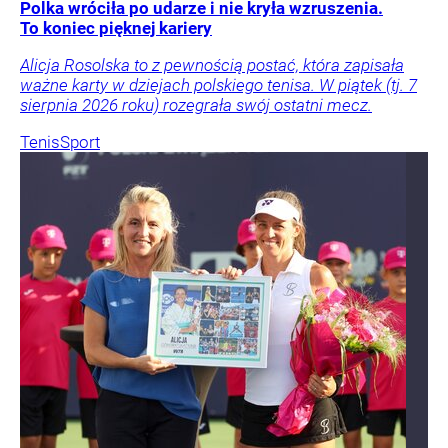
Polka wróciła po udarze i nie kryła wzruszenia.
To koniec pięknej kariery
Alicja Rosolska to z pewnością postać, która zapisała
ważne karty w dziejach polskiego tenisa. W piątek (tj. 7
sierpnia 2026 roku) rozegrała swój ostatni mecz.
Tenis
Sport