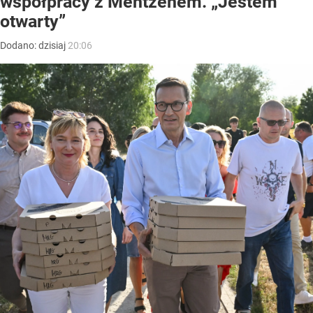
współpracy z Mentzenem. „Jestem
otwarty”
Dodano:
dzisiaj
20:06