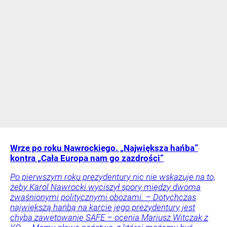
Wrze po roku Nawrockiego. „Największa hańba”
kontra „Cała Europa nam go zazdrości”
Po pierwszym roku prezydentury nic nie wskazuje na to,
żeby Karol Nawrocki wyciszył spory między dwoma
zwaśnionymi politycznymi obozami. – Dotychczas
największą hańbą na karcie jego prezydentury jest
chyba zawetowanie SAFE – ocenia Mariusz Witczak z