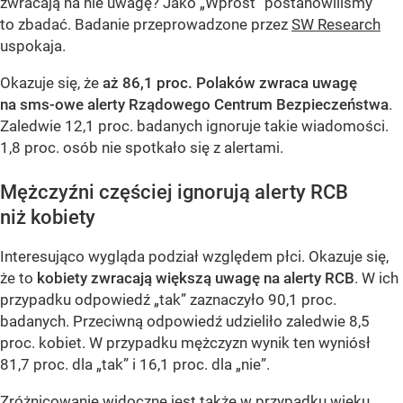
zwracają na nie uwagę? Jako „Wprost” postanowiliśmy
to zbadać. Badanie przeprowadzone przez
SW Research
uspokaja.
Okazuje się, że
aż 86,1 proc. Polaków zwraca uwagę
na sms-owe alerty Rządowego Centrum Bezpieczeństwa
.
Zaledwie 12,1 proc. badanych ignoruje takie wiadomości.
1,8 proc. osób nie spotkało się z alertami.
Mężczyźni częściej ignorują alerty RCB
niż kobiety
Interesująco wygląda podział względem płci. Okazuje się,
że to
kobiety zwracają większą uwagę na alerty RCB
. W ich
przypadku odpowiedź „tak” zaznaczyło 90,1 proc.
badanych. Przeciwną odpowiedź udzieliło zaledwie 8,5
proc. kobiet. W przypadku mężczyzn wynik ten wyniósł
81,7 proc. dla „tak” i 16,1 proc. dla „nie”.
Zróżnicowanie widoczne jest także w przypadku wieku