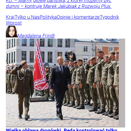
KO. – Mamy głowę państwa, z której możemy być
dumni – kontruje Marek Jakubiak z Rozwoju Plus.
Kraj
Tylko u Nas
Polityka
Opinie i komentarze
Tygodnik
Wprost
Magdalena
Frindt
Wielka obława drogówki. Będą kontrolować tylko