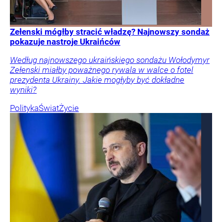
Zełenski mógłby stracić władzę? Najnowszy sondaż
pokazuje nastroje Ukraińców
Według najnowszego ukraińskiego sondażu Wołodymyr
Zełenski miałby poważnego rywala w walce o fotel
prezydenta Ukrainy. Jakie mogłyby być dokładne
wyniki?
Polityka
Świat
Życie