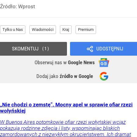
Źródło:
Wprost
Tylko u Nas
Wiadomości
Kraj
Premium
SKOMENTUJ
UDOSTĘPNIJ
1
Obserwuj nas
w
Google News
Dodaj jako
źródło w Google
„Nie chodzi o zemstę”. Mocny apel w sprawie ofiar rzezi
wołyńskiej
W Buenos Aires potomkowie ofiar rzezi wołyńskiej wciąż
pokazują rodzinne zdjęcia i listy, wspominając bliskich
zamordowanych z niezwykłym okrucieństwem. Ich dramat