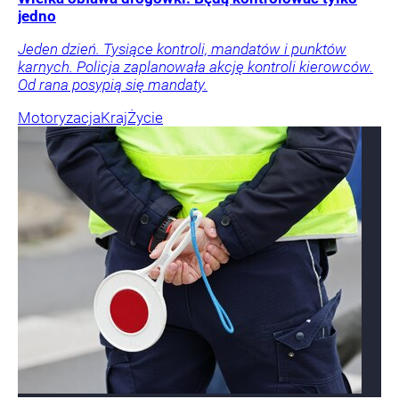
jedno
Jeden dzień. Tysiące kontroli, mandatów i punktów
karnych. Policja zaplanowała akcję kontroli kierowców.
Od rana posypią się mandaty.
Motoryzacja
Kraj
Życie