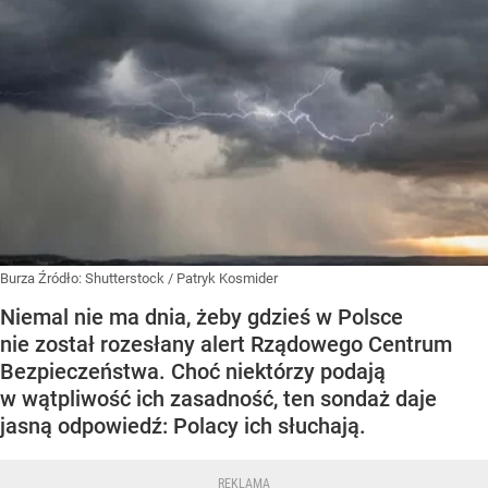
Burza
Źródło:
Shutterstock
/
Patryk Kosmider
Niemal nie ma dnia, żeby gdzieś w Polsce
nie został rozesłany alert Rządowego Centrum
Bezpieczeństwa. Choć niektórzy podają
w wątpliwość ich zasadność, ten sondaż daje
jasną odpowiedź: Polacy ich słuchają.