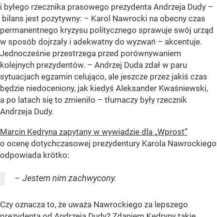
i byłego rzecznika prasowego prezydenta Andrzeja Dudy –
bilans jest pozytywny: – Karol Nawrocki na obecny czas
permanentnego kryzysu politycznego sprawuje swój urząd
w sposób dojrzały i adekwatny do wyzwań – akcentuje.
Jednocześnie przestrzega przed porównywaniem
kolejnych prezydentów. – Andrzej Duda zdał w paru
sytuacjach egzamin celująco, ale jeszcze przez jakiś czas
będzie niedoceniony, jak kiedyś Aleksander Kwaśniewski,
a po latach się to zmieniło – tłumaczy były rzecznik
Andrzeja Dudy.
Marcin Kędryna zapytany w wywiadzie dla „Wprost”
o ocenę dotychczasowej prezydentury Karola Nawrockiego
odpowiada krótko:
– Jestem nim zachwycony.
Czy oznacza to, że uważa Nawrockiego za lepszego
prezydenta od Andrzeja Dudy? Zdaniem Kędryny takie