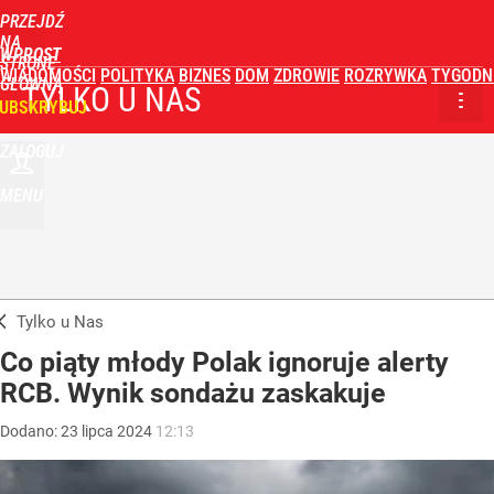
PRZEJDŹ
NA
WPROST
STRONĘ
WIADOMOŚCI
POLITYKA
BIZNES
DOM
ZDROWIE
ROZRYWKA
TYGODN
GŁÓWNĄ
TYLKO U NAS
UBSKRYBUJ
ZALOGUJ
MENU
Tylko u Nas
Co piąty młody Polak ignoruje alerty
RCB. Wynik sondażu zaskakuje
Dodano:
23
lipca
2024
12:13