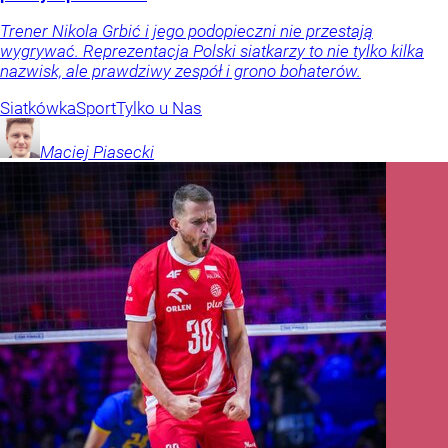
Trener Nikola Grbić i jego podopieczni nie przestają
wygrywać. Reprezentacja Polski siatkarzy to nie tylko kilka
nazwisk, ale prawdziwy zespół i grono bohaterów.
Siatkówka
Sport
Tylko u Nas
Maciej
Piasecki