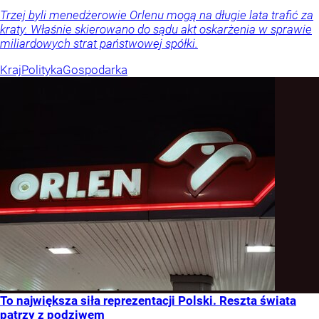
Trzej byli menedżerowie Orlenu mogą na długie lata trafić za
kraty. Właśnie skierowano do sądu akt oskarżenia w sprawie
miliardowych strat państwowej spółki.
Kraj
Polityka
Gospodarka
To największa siła reprezentacji Polski. Reszta świata
patrzy z podziwem