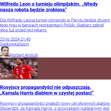
Wilfredo Leon o turnieju olimpijskim. „Wtedy
nasza robota będzie zrobiona”
Dla Wilfredo Leona turniej olimpijski w Paryżu będzie drugim
tego typu w barwach reprezentacji Polski. Siatkarz zabrał
głos tuż przed igrzyskami.
23
lip
2024
21:45
Siatkówka
Sport
Norbert
Amlicki
Rosyjscy propagandyści nie odpuszczają.
„Kamala Harris diabłem w czystej postaci”
Rosyjscy propagandyści znaleźli nowy cel słownych ataków.
Stwierdzili, że Kamala Harris „z przyciskiem nuklearnym jest