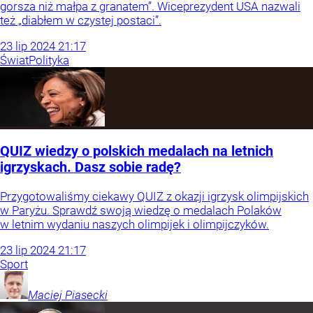
gorsza niż małpa z granatem”. Wiceprezydent USA nazwali
też „diabłem w czystej postaci”.
23
lip
2024
21:17
Świat
Polityka
QUIZ wiedzy o polskich medalach na letnich
igrzyskach. Dasz sobie radę?
Przygotowaliśmy ciekawy QUIZ z okazji igrzysk olimpijskich
w Paryżu. Sprawdź swoją wiedzę o medalach Polaków
w letnim wydaniu naszych olimpijek i olimpijczyków.
23
lip
2024
21:17
Sport
Maciej
Piasecki