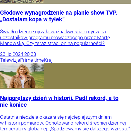
Głodowe wynagrodzenie na planie show TVP.
„Dostałam kopa w tyłek”
Światło dzienne ujrzała ważna kwestia dotycząca
uczestników programu prowadzącego przez Martę
Manowską. Czy teraz straci on na popularności?
23
lip
2024
20:33
Telewizja
Prime time
Kraj
Najgorętszy dzień w historii. Padł rekord, a to
nie koniec
Ostatnia niedziela okazała się najcieplejszym dniem
w historii pomiarów. Odnotowano rekord średniej dziennej
temperatury globalnej. „Spodziewamy się dalszego wzrostu”