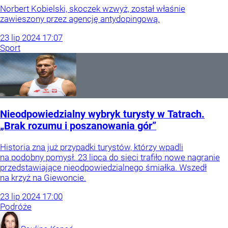
Norbert Kobielski, skoczek wzwyż, został właśnie
zawieszony przez agencję antydopingową.
23
lip
2024
17:07
Sport
Nieodpowiedzialny wybryk turysty w Tatrach.
„Brak rozumu i poszanowania gór”
Historia zna już przypadki turystów, którzy wpadli
na podobny pomysł. 23 lipca do sieci trafiło nowe nagranie
przedstawiające nieodpowiedzialnego śmiałka. Wszedł
na krzyż na Giewoncie.
23
lip
2024
17:00
Podróże