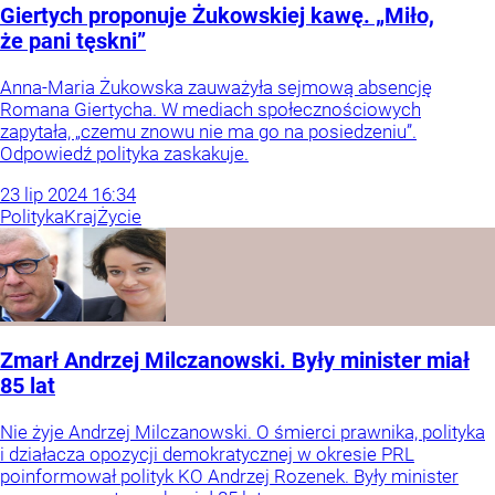
Giertych proponuje Żukowskiej kawę. „Miło,
że pani tęskni”
Anna-Maria Żukowska zauważyła sejmową absencję
Romana Giertycha. W mediach społecznościowych
zapytała, „czemu znowu nie ma go na posiedzeniu”.
Odpowiedź polityka zaskakuje.
23
lip
2024
16:34
Polityka
Kraj
Życie
Zmarł Andrzej Milczanowski. Były minister miał
85 lat
Nie żyje Andrzej Milczanowski. O śmierci prawnika, polityka
i działacza opozycji demokratycznej w okresie PRL
poinformował polityk KO Andrzej Rozenek. Były minister