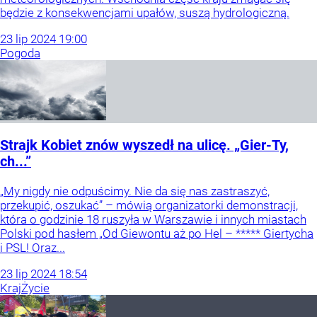
będzie z konsekwencjami upałów, suszą hydrologiczną.
23
lip
2024
19:00
Pogoda
Strajk Kobiet znów wyszedł na ulicę. „Gier-Ty,
ch...”
„My nigdy nie odpuścimy. Nie da się nas zastraszyć,
przekupić, oszukać” – mówią organizatorki demonstracji,
która o godzinie 18 ruszyła w Warszawie i innych miastach
Polski pod hasłem „Od Giewontu aż po Hel – ***** Giertycha
i PSL! Oraz...
23
lip
2024
18:54
Kraj
Życie