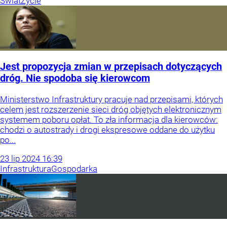
Świat
Życie
Jest propozycja zmian w przepisach dotyczących
dróg. Nie spodoba się kierowcom
Ministerstwo Infrastruktury pracuje nad przepisami, których
celem jest rozszerzenie sieci dróg objętych elektronicznym
systemem poboru opłat. To zła informacja dla kierowców:
chodzi o autostrady i drogi ekspresowe oddane do użytku
po...
23
lip
2024
16:39
Infrastruktura
Gospodarka