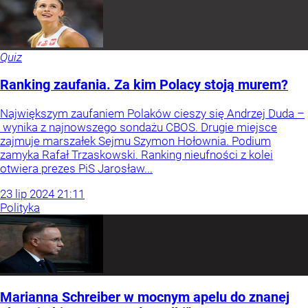
Quiz
Ranking zaufania. Za kim Polacy stoją murem?
Największym zaufaniem Polaków cieszy się Andrzej Duda –
wynika z najnowszego sondażu CBOS. Drugie miejsce
zajmuje marszałek Sejmu Szymon Hołownia. Podium
zamyka Rafał Trzaskowski. Ranking nieufności z kolei
otwiera prezes PiS Jarosław...
23
lip
2024
21:11
Polityka
Marianna Schreiber w mocnym apelu do znanej