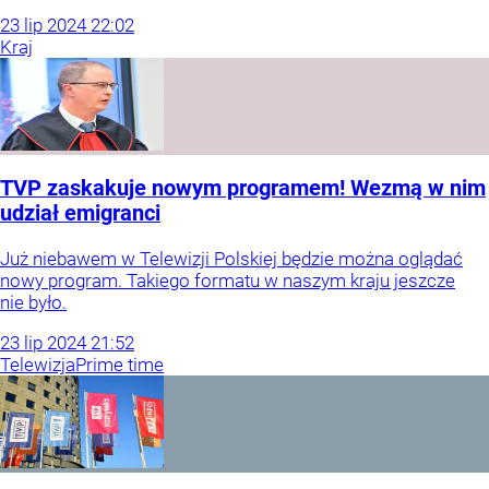
23
lip
2024
22:02
Kraj
TVP zaskakuje nowym programem! Wezmą w nim
udział emigranci
Już niebawem w Telewizji Polskiej będzie można oglądać
nowy program. Takiego formatu w naszym kraju jeszcze
nie było.
23
lip
2024
21:52
Telewizja
Prime time