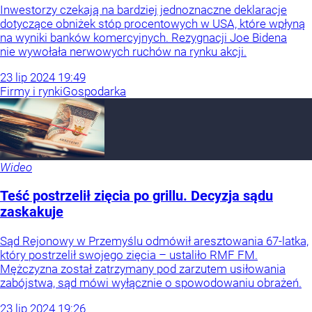
Inwestorzy czekają na bardziej jednoznaczne deklaracje
dotyczące obniżek stóp procentowych w USA, które wpłyną
na wyniki banków komercyjnych. Rezygnacji Joe Bidena
nie wywołała nerwowych ruchów na rynku akcji.
23
lip
2024
19:49
Firmy i rynki
Gospodarka
Wideo
Teść postrzelił zięcia po grillu. Decyzja sądu
zaskakuje
Sąd Rejonowy w Przemyślu odmówił aresztowania 67-latka,
który postrzelił swojego zięcia – ustaliło RMF FM.
Mężczyzna został zatrzymany pod zarzutem usiłowania
zabójstwa, sąd mówi wyłącznie o spowodowaniu obrażeń.
23
lip
2024
19:26