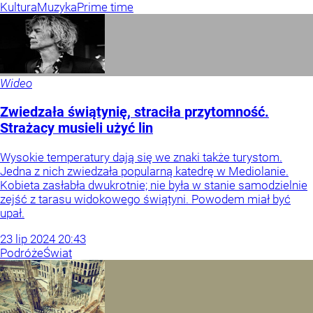
Kultura
Muzyka
Prime time
Wideo
Zwiedzała świątynię, straciła przytomność.
Strażacy musieli użyć lin
Wysokie temperatury dają się we znaki także turystom.
Jedna z nich zwiedzała popularną katedrę w Mediolanie.
Kobieta zasłabła dwukrotnie; nie była w stanie samodzielnie
zejść z tarasu widokowego świątyni. Powodem miał być
upał.
23
lip
2024
20:43
Podróże
Świat