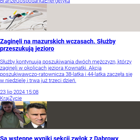
Branże
Gospodarka
Energetyka
Zaginęli na mazurskich wczasach. Służby
przeszukują jezioro
Służby kontynuują poszukiwania dwóch mężczyzn, którzy
zaginęli w okolicach jeziora Kownatki. Akcja
poszukiwawczo-ratownicza 38-latka i 44-latka zaczęła się
w niedzielę i trwa już trzeci dzień.
23
lip
2024
15:08
Kraj
Życie
Są wstępne wyniki sekcji zwłok z Dąbrowy