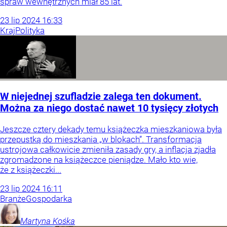
spraw wewnętrznych miał 85 lat.
23
lip
2024
16:33
Kraj
Polityka
W niejednej szufladzie zalega ten dokument.
Można za niego dostać nawet 10 tysięcy złotych
Jeszcze cztery dekady temu książeczka mieszkaniowa była
przepustką do mieszkania „w blokach”. Transformacja
ustrojowa całkowicie zmieniła zasady gry, a inflacja zjadła
zgromadzone na książeczce pieniądze. Mało kto wie,
że z książeczki...
23
lip
2024
16:11
Branże
Gospodarka
Martyna
Kośka