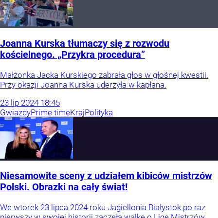
Joanna Kurska tłumaczy się z rozwodu
kościelnego. „Przykra procedura”
Małżonka Jacka Kurskiego zabrała głos w głośnej kwestii.
Przy okazji Joanna Kurska uderzyła w kapłana.
23
lip
2024
18:45
Gwiazdy
Prime time
Kraj
Polityka
Niesamowite sceny z udziałem kibiców mistrzów
Polski. Obrazki na cały świat!
We wtorek 23 lipca 2024 roku Jagiellonia Białystok po raz
pierwszy w swojej historii zaczęła walkę o Ligę Mistrzów.