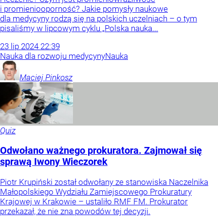
i promieniooporność? Jakie pomysły naukowe
dla medycyny rodzą się na polskich uczelniach – o tym
pisaliśmy w lipcowym cyklu „Polska nauka...
23
lip
2024
22:39
Nauka dla rozwoju medycyny
Nauka
Maciej
Pinkosz
Quiz
Odwołano ważnego prokuratora. Zajmował się
sprawą Iwony Wieczorek
Piotr Krupiński został odwołany ze stanowiska Naczelnika
Małopolskiego Wydziału Zamiejscowego Prokuratury
Krajowej w Krakowie – ustaliło RMF FM. Prokurator
przekazał, że nie zna powodów tej decyzji.