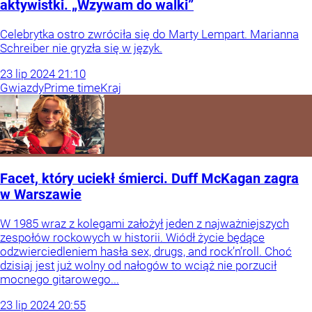
aktywistki. „Wzywam do walki”
Celebrytka ostro zwróciła się do Marty Lempart. Marianna
Schreiber nie gryzła się w język.
23
lip
2024
21:10
Gwiazdy
Prime time
Kraj
Facet, który uciekł śmierci. Duff McKagan zagra
w Warszawie
W 1985 wraz z kolegami założył jeden z najważniejszych
zespołów rockowych w historii. Wiódł życie będące
odzwierciedleniem hasła sex, drugs, and rock’n’roll. Choć
dzisiaj jest już wolny od nałogów to wciąż nie porzucił
mocnego gitarowego...
23
lip
2024
20:55