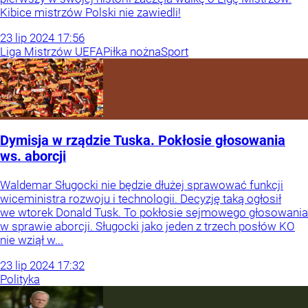
Kibice mistrzów Polski nie zawiedli!
23
lip
2024
17:56
Liga Mistrzów UEFA
Piłka nożna
Sport
Dymisja w rządzie Tuska. Pokłosie głosowania
ws. aborcji
Waldemar Sługocki nie będzie dłużej sprawować funkcji
wiceministra rozwoju i technologii. Decyzję taką ogłosił
we wtorek Donald Tusk. To pokłosie sejmowego głosowania
w sprawie aborcji. Sługocki jako jeden z trzech posłów KO
nie wziął w...
23
lip
2024
17:32
Polityka