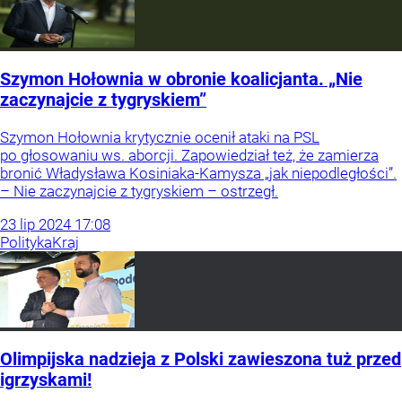
Szymon Hołownia w obronie koalicjanta. „Nie
zaczynajcie z tygryskiem”
Szymon Hołownia krytycznie ocenił ataki na PSL
po głosowaniu ws. aborcji. Zapowiedział też, że zamierza
bronić Władysława Kosiniaka-Kamysza „jak niepodległości”.
– Nie zaczynajcie z tygryskiem – ostrzegł.
23
lip
2024
17:08
Polityka
Kraj
Olimpijska nadzieja z Polski zawieszona tuż przed
igrzyskami!