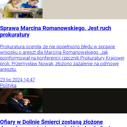
Sprawa Marcina Romanowskiego. Jest ruch
prokuratury
Prokuratura oceniła, że nie popełniono błędu w sprawie
wniosku o areszt dla Marcina Romanowskiego. Jak
poinformował na konferencji rzecznik Prokuratury Krajowej
prok. Przemysław Nowak, złożono zażalenie na odmowę
aresztu.
23
lip
2024
14:47
Polityka
Ofiary w Dolinie Śmierci zostaną złożone