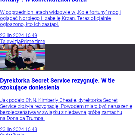
W poprzednich latach widzowie w „Kole fortuny” mogli
oglądać Norbiego i Izabellę Krzan. Teraz oficjalnie
ogłoszono, kto ich zastąpi.
23
lip
2024
16:49
Telewizja
Prime time
Dyrektorka Secret Service rezygnuje. W tle
szokujące doniesienia
Jak podało CNN, Kimberly Cheatle, dyrektorka Secret
Service złożyła rezygnację. Powodem miało być naruszenie
bezpieczeństwa w związku z niedawną próbą zamachu
na Donalda Trumpa.
23
lip
2024
16:48