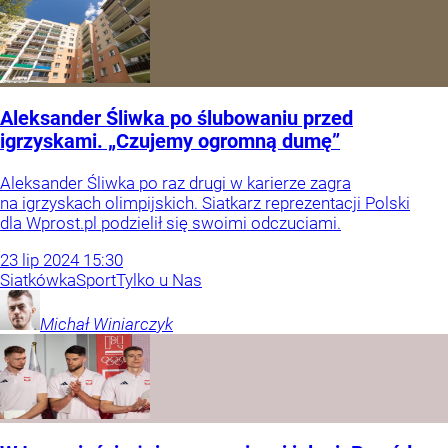
Aleksander Śliwka po ślubowaniu przed
igrzyskami. „Czujemy ogromną dumę”
Aleksander Śliwka po raz drugi w karierze zagra
na igrzyskach olimpijskich. Siatkarz reprezentacji Polski
dla Wprost.pl podzielił się swoimi odczuciami.
23
lip
2024
15:30
Siatkówka
Sport
Tylko u Nas
Michał
Winiarczyk