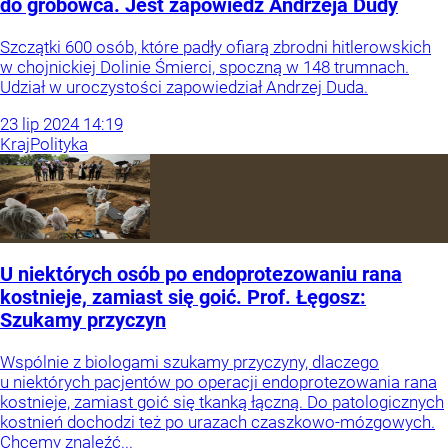
do grobowca. Jest zapowiedź Andrzeja Dudy
Szczątki 600 osób, które padły ofiarą zbrodni hitlerowskich
w chojnickiej Dolinie Śmierci, spoczną w 148 trumnach.
Udział w uroczystości zapowiedział Andrzej Duda.
23
lip
2024
14:19
Kraj
Polityka
U niektórych osób po endoprotezowaniu rana
kostnieje, zamiast się goić. Prof. Łęgosz:
Szukamy przyczyn
Wspólnie z biologami szukamy przyczyny, dlaczego
u niektórych pacjentów po operacji endoprotezowania rana
kostnieje, zamiast goić się tkanką łączną. Do patologicznych
kostnień dochodzi też po urazach czaszkowo-mózgowych.
Chcemy znaleźć...