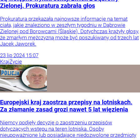
Zielonej. Prokuratura zabrała głos
Prokuratura przekazała najnowsze informacje na temat
ciała, jakie znaleziono w zeszłym tygodniu w Dąbrowie
Zielonej pod Borowcami (Śląskie). Dotychczas krążyły głosy,
że zmarłym mężczyzną może być poszukiwany od trzech lat
Jacek Jaworek.
23
lip
2024
15:07
Kraj
Życie
Europejski kraj zaostrza przepisy na lotniskach.
Za złamanie zasad grozi nawet 5 lat więzienia
Niemcy podjęły decyzję o zaostrzeniu przepisów
dotyczących wstępu na teren lotniska. Osoby
nieupoważnione lub posiadające niedozwolone przedmioty