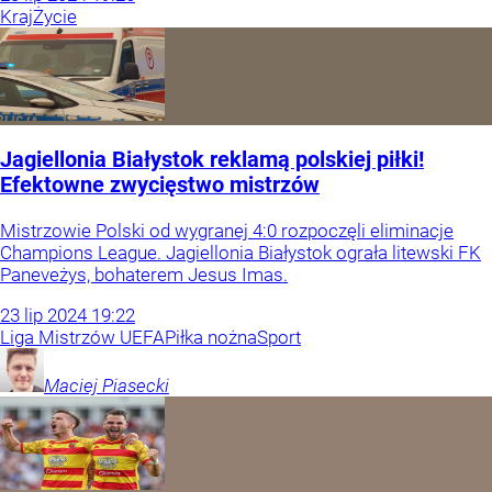
Kraj
Życie
Jagiellonia Białystok reklamą polskiej piłki!
Efektowne zwycięstwo mistrzów
Mistrzowie Polski od wygranej 4:0 rozpoczęli eliminacje
Champions League. Jagiellonia Białystok ograła litewski FK
Paneveżys, bohaterem Jesus Imas.
23
lip
2024
19:22
Liga Mistrzów UEFA
Piłka nożna
Sport
Maciej
Piasecki