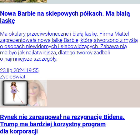
Nowa Barbie na sklepowych półkach. Ma białą
laskę
Ma okulary przeciwsłoneczne i białą laskę. Firma Mattel
zaprezentowała nową lalkę Barbie, którą stworzono z myślą
o osobach niewidomych i słabowidzących. Zabawa nią
ma być jak najłatwiejsza, dlatego twórcy zadbali
o najmniejsze szczegóły.
23
lip
2024
19:55
Życie
Świat
Rynek nie zareagował na rezygnację Bidena.
Trump ma bardziej korzystny program
dla korporacji