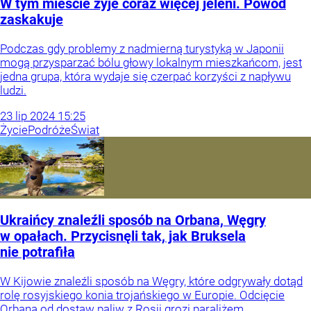
W tym mieście żyje coraz więcej jeleni. Powód
zaskakuje
Podczas gdy problemy z nadmierną turystyką w Japonii
mogą przysparzać bólu głowy lokalnym mieszkańcom, jest
jedna grupa, która wydaje się czerpać korzyści z napływu
ludzi.
23
lip
2024
15:25
Życie
Podróże
Świat
Ukraińcy znaleźli sposób na Orbana, Węgry
w opałach. Przycisnęli tak, jak Bruksela
nie potrafiła
W Kijowie znaleźli sposób na Węgry, które odgrywały dotąd
rolę rosyjskiego konia trojańskiego w Europie. Odcięcie
Orbana od dostaw paliw z Rosji grozi paraliżem