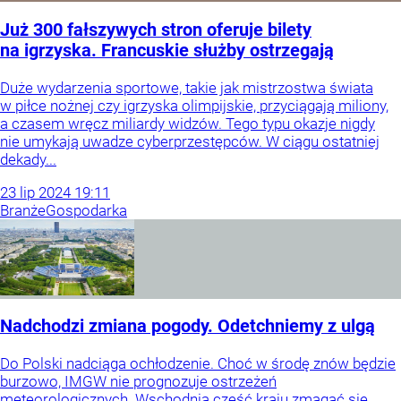
Już 300 fałszywych stron oferuje bilety
na igrzyska. Francuskie służby ostrzegają
Duże wydarzenia sportowe, takie jak mistrzostwa świata
w piłce nożnej czy igrzyska olimpijskie, przyciągają miliony,
a czasem wręcz miliardy widzów. Tego typu okazje nigdy
nie umykają uwadze cyberprzestępców. W ciągu ostatniej
dekady...
23
lip
2024
19:11
Branże
Gospodarka
Nadchodzi zmiana pogody. Odetchniemy z ulgą
Do Polski nadciąga ochłodzenie. Choć w środę znów będzie
burzowo, IMGW nie prognozuje ostrzeżeń
meteorologicznych. Wschodnia część kraju zmagać się