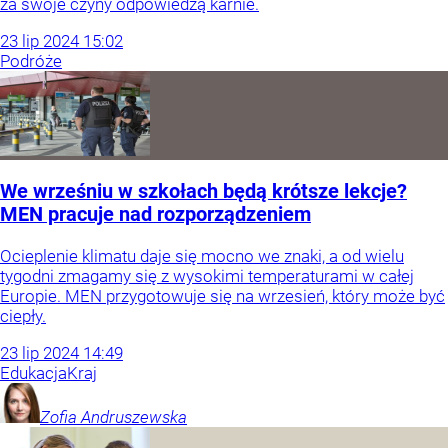
za swoje czyny odpowiedzą karnie.
23
lip
2024
15:02
Podróże
We wrześniu w szkołach będą krótsze lekcje?
MEN pracuje nad rozporządzeniem
Ocieplenie klimatu daje się mocno we znaki, a od wielu
tygodni zmagamy się z wysokimi temperaturami w całej
Europie. MEN przygotowuje się na wrzesień, który może być
ciepły.
23
lip
2024
14:49
Edukacja
Kraj
Zofia
Andruszewska