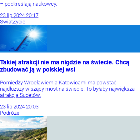
– podkreślają naukowcy.
23
lip
2024
20:17
Świat
Życie
Takiej atrakcji nie ma nigdzie na świecie. Chcą
zbudować ją w polskiej wsi
Pomiędzy Wrocławiem a Katowicami ma powstać
najdłuższy wiszący most na świecie. To byłaby największa
atrakcja Sudetów.
23
lip
2024
20:03
Podróże