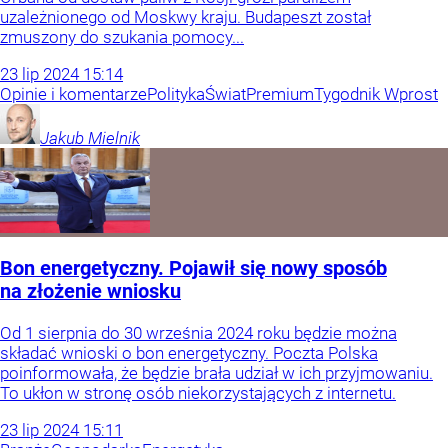
uzależnionego od Moskwy kraju. Budapeszt został
zmuszony do szukania pomocy...
23
lip
2024
15:14
Opinie i komentarze
Polityka
Świat
Premium
Tygodnik Wprost
Jakub
Mielnik
Bon energetyczny. Pojawił się nowy sposób
na złożenie wniosku
Od 1 sierpnia do 30 września 2024 roku będzie można
składać wnioski o bon energetyczny. Poczta Polska
poinformowała, że będzie brała udział w ich przyjmowaniu.
To ukłon w stronę osób niekorzystających z internetu.
23
lip
2024
15:11