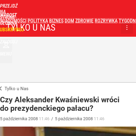
PRZEJDŹ
NA
WPROST
STRONĘ
WIADOMOŚCI
POLITYKA
BIZNES
DOM
ZDROWIE
ROZRYWKA
TYGODN
GŁÓWNĄ
TYLKO U NAS
UBSKRYBUJ
ZALOGUJ
MENU
Tylko u Nas
Czy Aleksander Kwaśniewski wróci
do prezydenckiego pałacu?
5
października
2008
11:46
/
5
października
2008
11:46