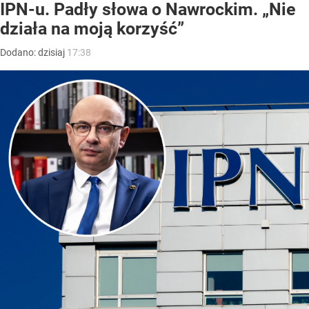
IPN-u. Padły słowa o Nawrockim. „Nie
działa na moją korzyść”
Dodano:
dzisiaj
17:38