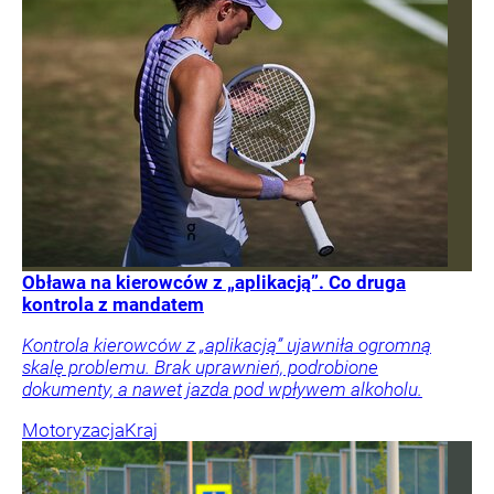
Obława na kierowców z „aplikacją”. Co druga
kontrola z mandatem
Kontrola kierowców z „aplikacją” ujawniła ogromną
skalę problemu. Brak uprawnień, podrobione
dokumenty, a nawet jazda pod wpływem alkoholu.
Motoryzacja
Kraj