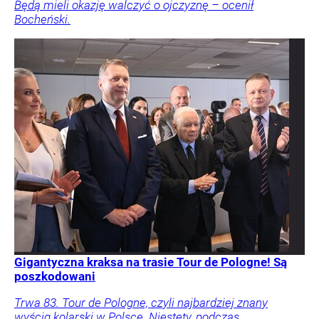
Będą mieli okazję walczyć o ojczyznę – ocenił
Bocheński.
Gigantyczna kraksa na trasie Tour de Pologne! Są
poszkodowani
Trwa 83. Tour de Pologne, czyli najbardziej znany
wyścig kolarski w Polsce. Niestety, podczas