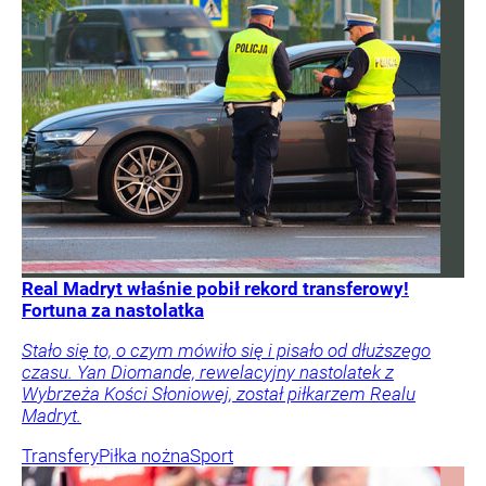
Real Madryt właśnie pobił rekord transferowy!
Fortuna za nastolatka
Stało się to, o czym mówiło się i pisało od dłuższego
czasu. Yan Diomande, rewelacyjny nastolatek z
Wybrzeża Kości Słoniowej, został piłkarzem Realu
Madryt.
Transfery
Piłka nożna
Sport