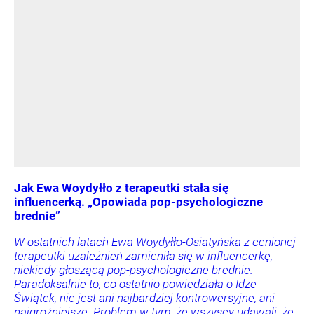
Jak Ewa Woydyłło z terapeutki stała się
influencerką. „Opowiada pop-psychologiczne
brednie”
W ostatnich latach Ewa Woydyłło-Osiatyńska z cenionej
terapeutki uzależnień zamieniła się w influencerkę,
niekiedy głoszącą pop-psychologiczne brednie.
Paradoksalnie to, co ostatnio powiedziała o Idze
Świątek, nie jest ani najbardziej kontrowersyjne, ani
najgroźniejsze. Problem w tym, że wszyscy udawali, że