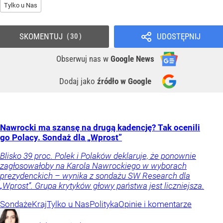
Tylko u Nas
SKOMENTUJ
UDOSTĘPNIJ
30
Obserwuj nas
w
Google News
Dodaj jako
źródło w Google
Nawrocki ma szansę na drugą kadencję? Tak ocenili
go Polacy. Sondaż dla „Wprost”
Blisko 39 proc. Polek i Polaków deklaruje, że ponownie
zagłosowałoby na Karola Nawrockiego w wyborach
prezydenckich – wynika z sondażu SW Research dla
„Wprost”. Grupa krytyków głowy państwa jest liczniejsza.
Sondaże
Kraj
Tylko u Nas
Polityka
Opinie i komentarze