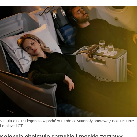
Vistula x LOT: Elegancja w podróży
/ Źródło:
Materiały prasowe
/
Polskie Linie
Lotnicze LOT
Kolekcja obejmuje damskie i męskie zestawy