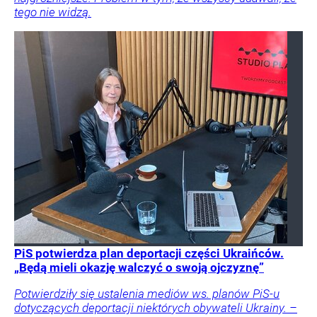
tego nie widzą.
PiS potwierdza plan deportacji części Ukraińców.
„Będą mieli okazję walczyć o swoją ojczyznę”
Potwierdziły się ustalenia mediów ws. planów PiS-u
dotyczących deportacji niektórych obywateli Ukrainy. –