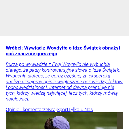
Wróbel: Wywiad z Woydyłło o Idze Świątek obnażył
coś znacznie gorszego
Burza po wywiadzie z Ewą Woydyłło nie wybuchła
dlatego, że padły kontrowersyjne słowa o Idze Świątek.
Wybuchła dlatego, że coraz częściej za ekspercką
analizę uznajemy opinie wygłaszane bez wiedzy, faktów
i odpowiedzialności. Internet od dawna premiuje nie
tych, którzy wiedzą najwięcej, lecz tych, którzy mówią
najgłośniej.
Opinie i komentarze
Kraj
Sport
Tylko u Nas