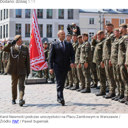
Dodano:
dzisiaj
5:15
Karol Nawrocki podczas uroczystości na Placu Zamkowym w Warszawie
/
Źródło:
PAP
/
Paweł Supernak