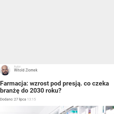
Autor:
Witold Ziomek
Farmacja: wzrost pod presją. co czeka
branżę do 2030 roku?
Dodano:
27
lipca
13:15