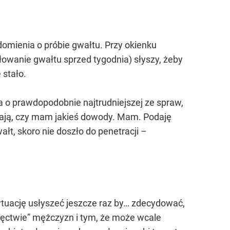
domienia o próbie gwałtu. Przy okienku
siłowanie gwałtu sprzed tygodnia) słyszy, żeby
 stało.
 o prawdopodobnie najtrudniejszej ze spraw,
ytają, czy mam jakieś dowody. Mam. Podaję
wałt, skoro nie doszło do penetracji –
sytuację usłyszeć jeszcze raz by… zdecydować,
tręctwie” mężczyzn i tym, że może wcale