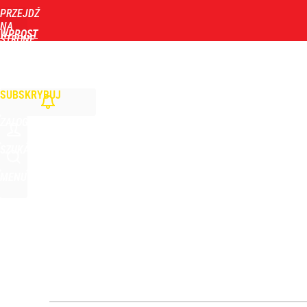
PRZEJDŹ
Udostępnij
14
Skomentuj
NA
WPROST
STRONĘ
GŁÓWNĄ
WIADOMOŚCI
POLITYKA
BIZNES
DOM
ZDROWIE
ROZRYWKA
TYGOD
SUBSKRYBUJ
ZALOGUJ
SZUKAJ
MENU