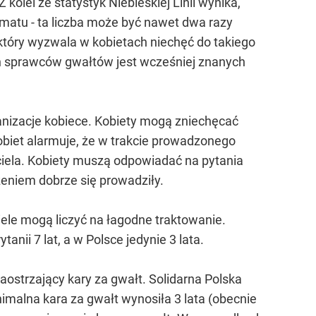
olei ze statystyk Niebieskiej Linii wynika,
tematu - ta liczba może być nawet dwa razy
 który wyzwala w kobietach niechęć do takiego
ich sprawców gwałtów jest wcześniej znanych
ganizacje kobiece. Kobiety mogą zniechęcać
biet alarmuje, że w trakcie prowadzonego
ciela. Kobiety muszą odpowiadać na pytania
eniem dobrze się prowadziły.
iele mogą liczyć na łagodne traktowanie.
anii 7 lat, a w Polsce jedynie 3 lata.
zaostrzający kary za gwałt. Solidarna Polska
inimalna kara za gwałt wynosiła 3 lata (obecnie