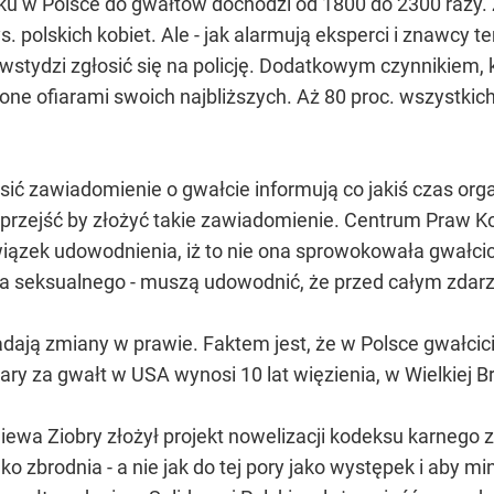
ku w Polsce do gwałtów dochodzi od 1800 do 2300 razy. Z k
s. polskich kobiet. Ale - jak alarmują eksperci i znawcy 
 wstydzi zgłosić się na policję. Dodatkowym czynnikiem,
ię one ofiarami swoich najbliższych. Aż 80 proc. wszystk
osić zawiadomienie o gwałcie informują co jakiś czas or
przejść by złożyć takie zawiadomienie. Centrum Praw Ko
wiązek udowodnienia, iż to nie ona sprowokowała gwałci
ia seksualnego - muszą udowodnić, że przed całym zdarz
adają zmiany w prawie. Faktem jest, że w Polsce gwałcic
ry za gwałt w USA wynosi 10 lat więzienia, w Wielkiej Bryt
gniewa Ziobry złożył projekt nowelizacji kodeksu karnego 
ko zbrodnia - a nie jak do tej pory jako występek i aby m