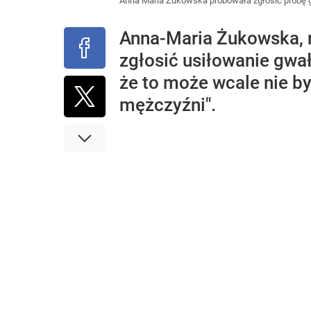
Anna Maria Żukowska próbowała zgłosić próbę gwa
Anna-Maria Żukowska, 
zgłosić usiłowanie gwałt
że to może wcale nie był
mężczyźni".