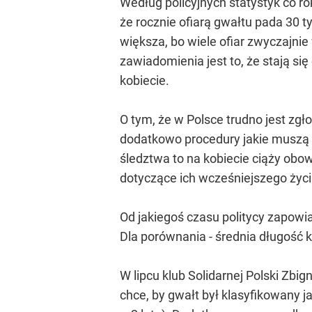
Według policyjnych statystyk co ro
że rocznie ofiarą gwałtu pada 30 ty
większa, bo wiele ofiar zwyczajnie
zawiadomienia jest to, że stają s
kobiecie.
O tym, że w Polsce trudno jest zgł
dodatkowo procedury jakie muszą 
śledztwa to na kobiecie ciąży obo
dotyczące ich wcześniejszego życ
Od jakiegoś czasu politycy zapowi
Dla porównania - średnia długość ka
W lipcu klub Solidarnej Polski Zbi
chce, by gwałt był klasyfikowany ja