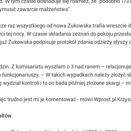
. W tym czasie dowiaduje się również, że "podobno 1/3 k
wymusić zawarcie małżeństwa”.
cze raz wszystkiego od nowa Żukowska trafia wreszcie 
zeci tej nocy. W czasie składania zeznań do pokoju prze
 już Żukowska podpisuje protokół zdania odzieży słyszy od
dzin. Z komisariatu wyszłam o 3 nad ranem – relacjonu
 funkcjonariuszy. – W takich wypadkach należy złożyć sk
ię wydział kontroli i to on bada później złożone skargi – 
ięc trudno jest mi je komentować - mówi Wprost.pl Krzys
wałtów