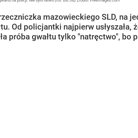
łtu na policji. Nie było łatwo (fot. sxc.hu)
Źródło:
FreeImages.com
rzeczniczka mazowieckiego SLD, na je
u. Od policjantki najpierw usłyszała, ż
a próba gwałtu tylko "natręctwo", bo pr