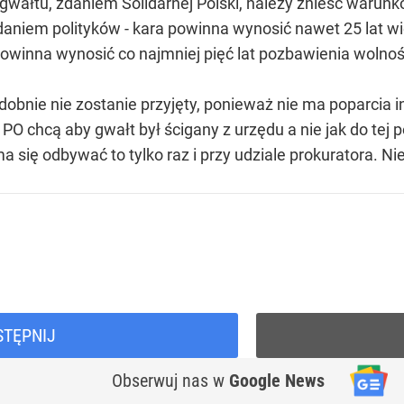
gwałtu, zdaniem Solidarnej Polski, należy znieść warun
daniem polityków - kara powinna wynosić nawet 25 lat wię
owinna wynosić co najmniej pięć lat pozbawienia wolnoś
obnie nie zostanie przyjęty, ponieważ nie ma poparcia in
PO chcą aby gwałt był ścigany z urzędu a nie jak do tej
a się odbywać to tylko raz i przy udziale prokuratora. Ni
STĘPNIJ
Obserwuj nas
w
Google News