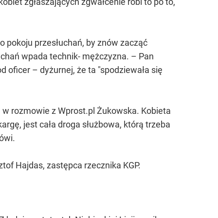
obiet zgłaszających zgwałcenie robi to po to,
do pokoju przesłuchań, by znów zacząć
słuchań wpada technik- mężczyzna. – Pan
 oficer – dyżurnej, że ta "spodziewała się
je w rozmowie z Wprost.pl Żukowska. Kobieta
argę, jest cała droga służbowa, którą trzeba
mówi.
ztof Hajdas, zastępca rzecznika KGP.