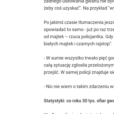
żadnego usiłowania gwałtu nie było
żeby coś uzyskać”. Na przykład "
Po jakimś czasie tłumaczenia jesz
opowiadać to samo - już po raz tr
od majtek – rzuca policjantka. Gdy
białych majtek i czarnych rajstop”.
- W sumie wszystko trwało pięć go
całą sytuację zgłosiła przełożonym
przejść. W samej policji znajduje s
- Nic nie wiem o takim zdarzeniu w
Statystyki: co roku 30 tys. ofiar g