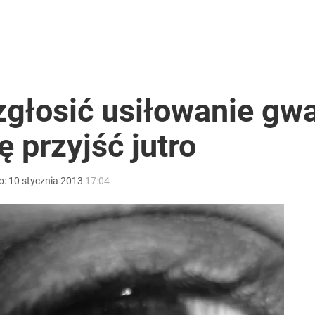
głosić usiłowanie gwał
ę przyjść jutro
o:
10
stycznia
2013
17:04