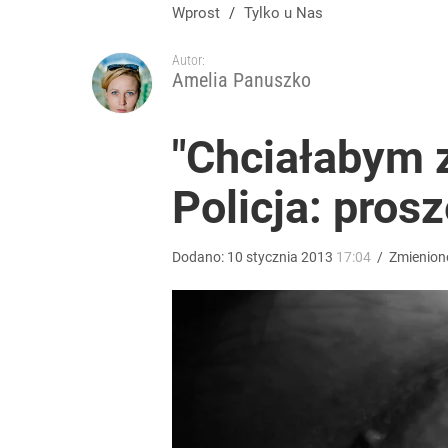
Wprost
/
Tylko u Nas
Autor:
Amelia Panuszko
"Chciałabym z
Policja: prosz
Dodano:
10
stycznia
2013
17:04
/
Zmienion