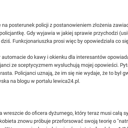
 na posterunek policji z postanowieniem złożenia zawia
 policjantkę. Gdy wyjawia w jakiej sprawie przychodzi (u
e dziś. Funkcjonariuszka prosi więc by opowiedziała co się
 automacie do kawy i okienku dla interesantów opowiada
olicjanci ze sceptycyzmem wysłuchują mojej opowieści. P
asta. Policjanci uznają, że im się nie wydaje, że to był g
ska na blogu w portalu lewica24.pl.
ia wreszcie do oficera dyżurnego, który teraz musi całą 
-kobieta znowu próbuje przeforsować swoją teorię o "na