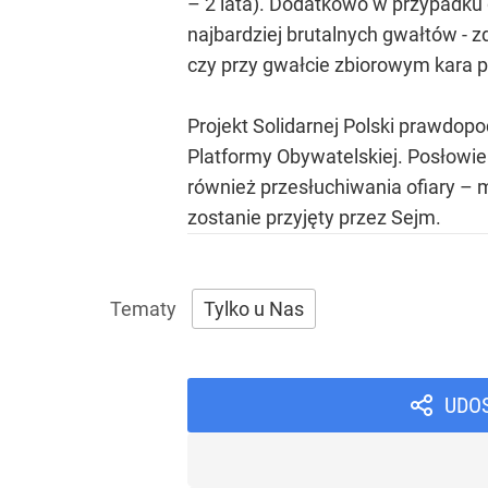
– 2 lata). Dodatkowo w przypadku 
najbardziej brutalnych gwałtów - z
czy przy gwałcie zbiorowym kara p
Projekt Solidarnej Polski prawdopod
Platformy Obywatelskiej. Posłowie 
również przesłuchiwania ofiary – m
zostanie przyjęty przez Sejm.
Tylko u Nas
UDO