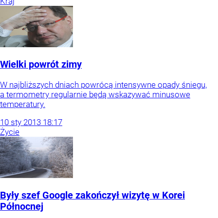
Kraj
Wielki powrót zimy
W najbliższych dniach powrócą intensywne opady śniegu,
a termometry regularnie będą wskazywać minusowe
temperatury.
10
sty
2013
18:17
Życie
Były szef Google zakończył wizytę w Korei
Północnej