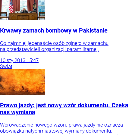
Krwawy zamach bombowy w Pakistanie
Co najmniej jedenaście osób zginęło w zamachu
na przedstawicieli organizacji paramilitarnej.
10
sty
2013
15:47
Świat
Prawo jazdy: jest nowy wzór dokumentu. Czeka
nas wymiana
Wprowadzenie nowego wzoru prawa jazdy nie oznacza
obowiązku natychmiastowej wymiany dokumentu.