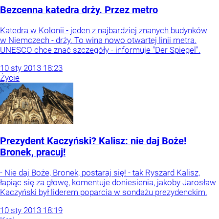
Bezcenna katedra drży. Przez metro
Katedra w Kolonii - jeden z najbardziej znanych budynków
w Niemczech - drży. To wina nowo otwartej linii metra.
UNESCO chce znać szczegóły - informuje "Der Spiegel".
10
sty
2013
18:23
Życie
Prezydent Kaczyński? Kalisz: nie daj Boże!
Bronek, pracuj!
- Nie daj Boże, Bronek, postaraj się! - tak Ryszard Kalisz,
łapiąc się za głowę, komentuje doniesienia, jakoby Jarosław
Kaczyński był liderem poparcia w sondażu prezydenckim.
10
sty
2013
18:19