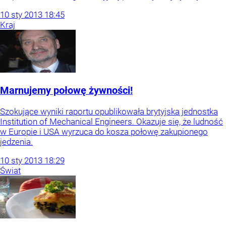
10
sty
2013
18:45
Kraj
Marnujemy połowę żywności!
Szokujące wyniki raportu opublikowała brytyjska jednostka
Institution of Mechanical Engineers. Okazuje się, że ludność
w Europie i USA wyrzuca do kosza połowę zakupionego
jedzenia.
10
sty
2013
18:29
Świat