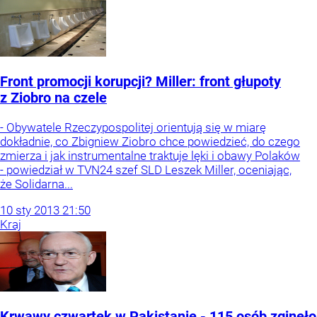
Front promocji korupcji? Miller: front głupoty
z Ziobro na czele
- Obywatele Rzeczypospolitej orientują się w miarę
dokładnie, co Zbigniew Ziobro chce powiedzieć, do czego
zmierza i jak instrumentalne traktuje lęki i obawy Polaków
- powiedział w TVN24 szef SLD Leszek Miller, oceniając,
że Solidarna...
10
sty
2013
21:50
Kraj
Krwawy czwartek w Pakistanie - 115 osób zginęło