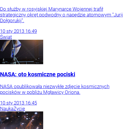
Do służby w rosyjskiej Marynarce Wojennej trafił
strategiczny okręt podwodny o napędzie atomowym "Jurij
Dołgorukij".
10
sty
2013
16:49
Świat
NASA: oto kosmiczne pociski
NASA opublikowała niezwykłe zdjęcie kosmicznych
pocisków w pobliżu Mgławicy Oriona.
10
sty
2013
16:45
Nauka
Życie