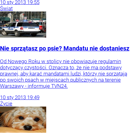
10
sty
2013
19:55
Świat
Nie sprzątasz po psie? Mandatu nie dostaniesz
Od Nowego Roku w stolicy nie obowiązuje regulamin
dotyczący czystości. Oznacza to, że nie ma podstawy
prawnej, aby karać mandatami ludzi, którzy nie sprzątają
po swoich psach w miejscach publicznych na terenie
Warszawy - informuje TVN24.
10
sty
2013
19:49
Życie