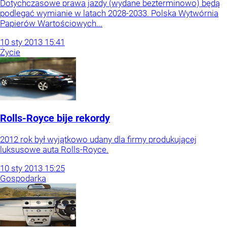
Dotychczasowe prawa jazdy (wydane bezterminowo) będą
podlegać wymianie w latach 2028-2033. Polska Wytwórnia
Papierów Wartościowych...
10
sty
2013
15:41
Życie
Rolls-Royce bije rekordy
2012 rok był wyjątkowo udany dla firmy produkującej
luksusowe auta Rolls-Royce.
10
sty
2013
15:25
Gospodarka