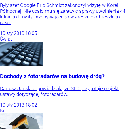
Były szef Google Eric Schmidt zakończył wizytę w Korei
Północnej. Nie udało mu się załatwić sprawy uwolnienia 44-
letniego turysty, przebywającego w areszcie od zeszłego
roku.
10
sty
2013
18:05
Świat
Dochody z fotoradarów na budowę dróg?
Dariusz Joński zapowiedziała, że SLD przygotuje projekt
ustawy dotyczącej fotoradarów.
10
sty
2013
18:02
Kraj