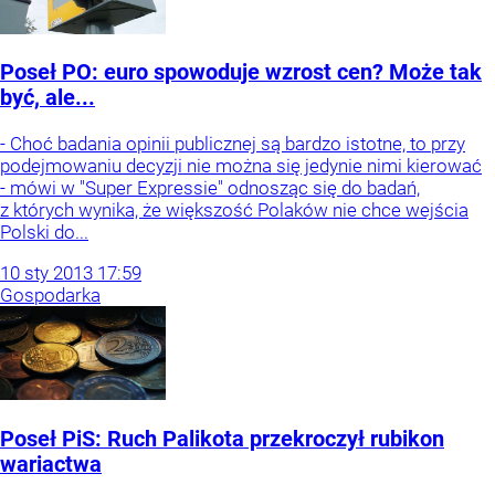
Poseł PO: euro spowoduje wzrost cen? Może tak
być, ale...
- Choć badania opinii publicznej są bardzo istotne, to przy
podejmowaniu decyzji nie można się jedynie nimi kierować
- mówi w "Super Expressie" odnosząc się do badań,
z których wynika, że większość Polaków nie chce wejścia
Polski do...
10
sty
2013
17:59
Gospodarka
Poseł PiS: Ruch Palikota przekroczył rubikon
wariactwa