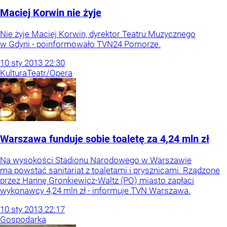
Maciej Korwin nie żyje
Nie żyje Maciej Korwin, dyrektor Teatru Muzycznego
w Gdyni - poinformowało TVN24 Pomorze.
10
sty
2013
22:30
Kultura
Teatr/Opera
Warszawa funduje sobie toaletę za 4,24 mln zł
Na wysokości Stadionu Narodowego w Warszawie
ma powstać sanitariat z toaletami i prysznicami. Rządzone
przez Hannę Gronkiewicz-Waltz (PO) miasto zapłaci
wykonawcy 4,24 mln zł - informuje TVN Warszawa.
10
sty
2013
22:17
Gospodarka