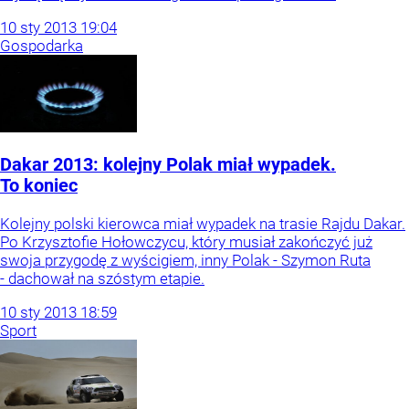
10
sty
2013
19:04
Gospodarka
Dakar 2013: kolejny Polak miał wypadek.
To koniec
Kolejny polski kierowca miał wypadek na trasie Rajdu Dakar.
Po Krzysztofie Hołowczycu, który musiał zakończyć już
swoja przygodę z wyścigiem, inny Polak - Szymon Ruta
- dachował na szóstym etapie.
10
sty
2013
18:59
Sport