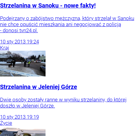
Strzelanina w Sanoku - nowe fakty!
Podejrzany o zabójstwo mężczyzna, który strzelał w Sanoku
nie chce opuścić mieszkania ani negocjować z policją
- donosi tvn24.pl.
10
sty
2013
19:24
Kraj
Strzelanina w Jeleniej Górze
Dwie osoby zostały ranne w wyniku strzelaniny, do której
doszło w Jeleniej Górze.
10
sty
2013
19:19
Życie