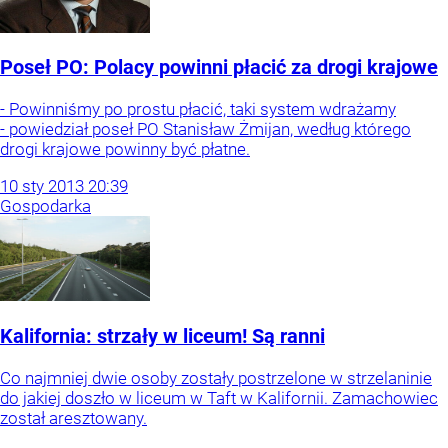
Poseł PO: Polacy powinni płacić za drogi krajowe
- Powinniśmy po prostu płacić, taki system wdrażamy
- powiedział poseł PO Stanisław Żmijan, według którego
drogi krajowe powinny być płatne.
10
sty
2013
20:39
Gospodarka
Kalifornia: strzały w liceum! Są ranni
Co najmniej dwie osoby zostały postrzelone w strzelaninie
do jakiej doszło w liceum w Taft w Kalifornii. Zamachowiec
został aresztowany.