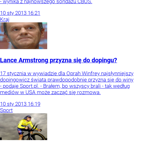
- wynika z najnowszego sondażu CBOS.
10
sty
2013
16:21
Kraj
Lance Armstrong przyzna się do dopingu?
17 stycznia w wywiadzie dla Oprah Winfrey najsłynniejszy
dopingowicz świata prawdopodobnie przyzna się do winy
- podaje Sport.pl. - Brałem, bo wszyscy brali - tak według
mediów w USA może zacząć się rozmowa.
10
sty
2013
16:19
Sport