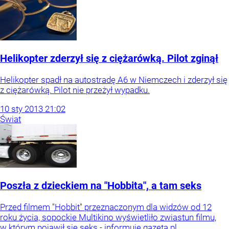
Helikopter zderzył się z ciężarówką. Pilot zginął
Helikopter spadł na autostradę A6 w Niemczech i zderzył się
z ciężarówką. Pilot nie przeżył wypadku.
10
sty
2013
21:02
Świat
Poszła z dzieckiem na "Hobbita", a tam seks
Przed filmem "Hobbit" przeznaczonym dla widzów od 12
roku życia, sopockie Multikino wyświetliło zwiastun filmu,
w którym pojawił się seks - informuje gazeta.pl.