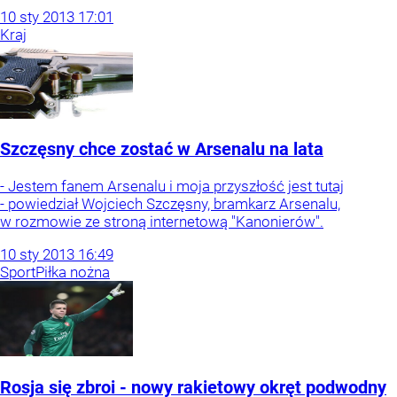
10
sty
2013
17:01
Kraj
Szczęsny chce zostać w Arsenalu na lata
- Jestem fanem Arsenalu i moja przyszłość jest tutaj
- powiedział Wojciech Szczęsny, bramkarz Arsenalu,
w rozmowie ze stroną internetową "Kanonierów".
10
sty
2013
16:49
Sport
Piłka nożna
Rosja się zbroi - nowy rakietowy okręt podwodny