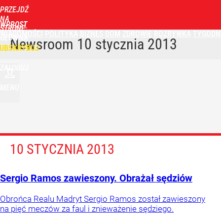
PRZEJDŹ
NA
WPROST
STRONĘ
WIADOMOŚCI
POLITYKA
BIZNES
DOM
ZDROWIE
ROZRYWKA
TYGODN
GŁÓWNĄ
Newsroom
10 stycznia 2013
UBSKRYBUJ
ZALOGUJ
MENU
10 STYCZNIA 2013
Sergio Ramos zawieszony. Obrażał sędziów
Obrońca Realu Madryt Sergio Ramos został zawieszony
na pięć meczów za faul i znieważenie sędziego.