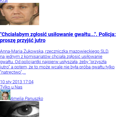
Kraj
"Chciałabym zgłosić usiłowanie gwałtu...". Policja:
proszę przyjść jutro
Anna-Maria Żukowska, rzeczniczka mazowieckiego SLD,
na jednym z komisariatów chciała zgłosić usiłowanie
gwałtu. Od policjantki najpierw usłyszała, żeby "przyszła
jutro" a potem, że to może wcale nie była próba gwałtu tylko
"natręctwo",...
10
sty
2013
17:04
Tylko u Nas
Amelia
Panuszko