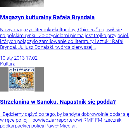
Magazyn kulturalny Rafała Bryndala
Nowy magazyn literacko-kulturalny „Chimera” pojawił się
na polskim rynku. Założycielami pisma jest trójka przyjaciół,
których połączyło zamiłowanie do literatury i sztuki: Rafał
Bryndal, Juliusz Donajski, twórca pierwszej...
10
sty
2013
17:02
Kultura
Strzelanina w Sanoku. Napastnik się podda?
- Będziemy dążyć do tego, by bandyta dobrowolnie oddał się
w ręce policji - powiedział reporterowi RMF FM rzecznik
podkarpackiej policji Paweł Międlar.