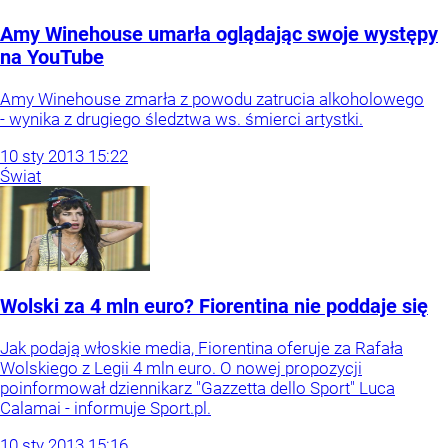
Amy Winehouse umarła oglądając swoje występy
na YouTube
Amy Winehouse zmarła z powodu zatrucia alkoholowego
- wynika z drugiego śledztwa ws. śmierci artystki.
10
sty
2013
15:22
Świat
Wolski za 4 mln euro? Fiorentina nie poddaje się
Jak podają włoskie media, Fiorentina oferuje za Rafała
Wolskiego z Legii 4 mln euro. O nowej propozycji
poinformował dziennikarz "Gazzetta dello Sport" Luca
Calamai - informuje Sport.pl.
10
sty
2013
15:16