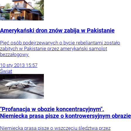
Amerykański dron znów zabija w Pakistanie
Pięć osób podejrzewanych o bycie rebeliantami zostało
zabitych w Pakistanie przez amerykański samolot
bezzałogowy.
10
sty
2013
15:57
Świat
"Profanacja w obozie koncentracyjnym".
Niemiecka prasa pisze o kontrowersyjnym obrazie
Niemiecka prasa pisze o wszczęciu śledztwa przez