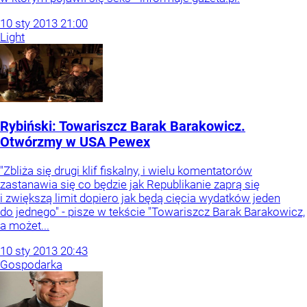
10
sty
2013
21:00
Light
Rybiński: Towariszcz Barak Barakowicz.
Otwórzmy w USA Pewex
"Zbliża się drugi klif fiskalny, i wielu komentatorów
zastanawia się co będzie jak Republikanie zaprą się
i zwiększą limit dopiero jak będą cięcia wydatków jeden
do jednego" - pisze w tekście "Towariszcz Barak Barakowicz,
a możet...
10
sty
2013
20:43
Gospodarka