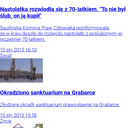
Nastolatka rozwiodła się z 70-latkiem. "To nie był
ślub, on ją kupił"
Saudyjska Komisja Praw Człowieka poinformowała,
że w kraju doszło do rozwodu nastolatki z poślubionym jej
wcześniej 70-latkiem.
10
sty
2013
16:10
Świat
Okradziono sanktuarium na Grabarce
Złodzieje okradli sanktuarium prawosławne na Grabarce.
10
sty
2013
15:58
Życie