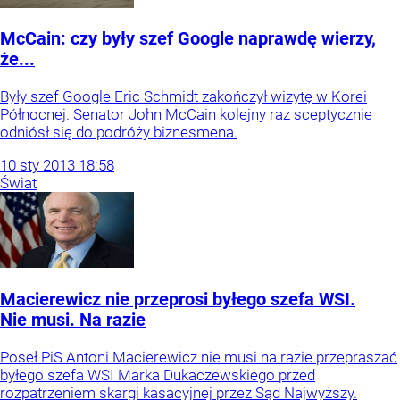
McCain: czy były szef Google naprawdę wierzy,
że...
Były szef Google Eric Schmidt zakończył wizytę w Korei
Północnej. Senator John McCain kolejny raz sceptycznie
odniósł się do podróży biznesmena.
10
sty
2013
18:58
Świat
Macierewicz nie przeprosi byłego szefa WSI.
Nie musi. Na razie
Poseł PiS Antoni Macierewicz nie musi na razie przepraszać
byłego szefa WSI Marka Dukaczewskiego przed
rozpatrzeniem skargi kasacyjnej przez Sąd Najwyższy.