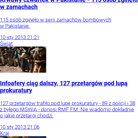
w zamachach
115 osób zginęło w serii zamachów bombowych
w Pakistanie.
10
sty
2013
21:21
Świat
Infoafery ciąg dalszy. 127 przetargów pod lupą
prokuratury
127 przetargów trafiło pod lupę prokuratury - 89 z policji i 38
z byłego MSWiA - donosi RMF FM. Nie wiadomo dokładnie
o jakie przetargi chodzi.
10
sty
2013
21:06
Kraj