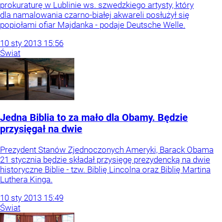
prokuraturę w Lublinie ws. szwedzkiego artysty, który
dla namalowania czarno-białej akwareli posłużył się
popiołami ofiar Majdanka - podaje Deutsche Welle.
10
sty
2013
15:56
Świat
Jedna Biblia to za mało dla Obamy. Będzie
przysięgał na dwie
Prezydent Stanów Zjednoczonych Ameryki, Barack Obama
21 stycznia będzie składał przysięgę prezydencką na dwie
historyczne Biblie - tzw. Biblię Lincolna oraz Biblię Martina
Luthera Kinga.
10
sty
2013
15:49
Świat