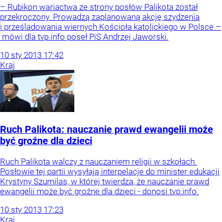
– Rubikon wariactwa ze strony posłów Palikota został
przekroczony. Prowadzą zaplanowaną akcję szydzenia
i prześladowania wiernych Kościoła katolickiego w Polsce –
mówi dla tvp.info poseł PiS Andrzej Jaworski.
10
sty
2013
17:42
Kraj
Ruch Palikota: nauczanie prawd ewangelii może
być groźne dla dzieci
Ruch Palikota walczy z nauczaniem religii w szkołach.
Posłowie tej partii wysyłają interpelacje do minister edukacji
Krystyny Szumilas, w której twierdzą, że nauczanie prawd
ewangelii może być groźne dla dzieci - donosi tvp.info.
10
sty
2013
17:23
Kraj