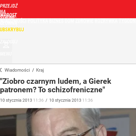
PRZEJDŹ
NA
WPROST
STRONĘ
WIADOMOŚCI
POLITYKA
BIZNES
DOM
ZDROWIE
ROZRYWKA
TYGODN
GŁÓWNĄ
UBSKRYBUJ
ZALOGUJ
MENU
Wiadomości
/
Kraj
"Ziobro czarnym ludem, a Gierek
patronem? To schizofreniczne"
10
stycznia
2013
11:36
/
10
stycznia
2013
11:36