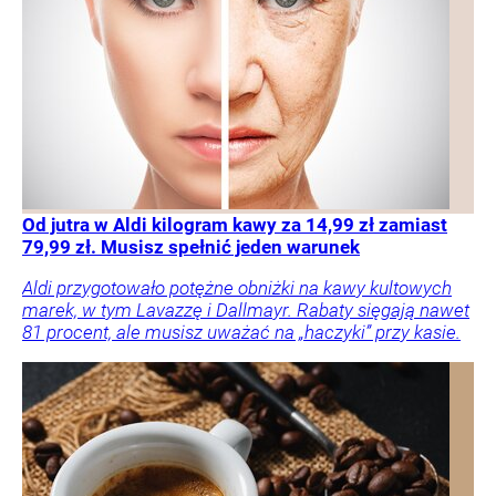
Od jutra w Aldi kilogram kawy za 14,99 zł zamiast
79,99 zł. Musisz spełnić jeden warunek
Aldi przygotowało potężne obniżki na kawy kultowych
marek, w tym Lavazzę i Dallmayr. Rabaty sięgają nawet
81 procent, ale musisz uważać na „haczyki” przy kasie.