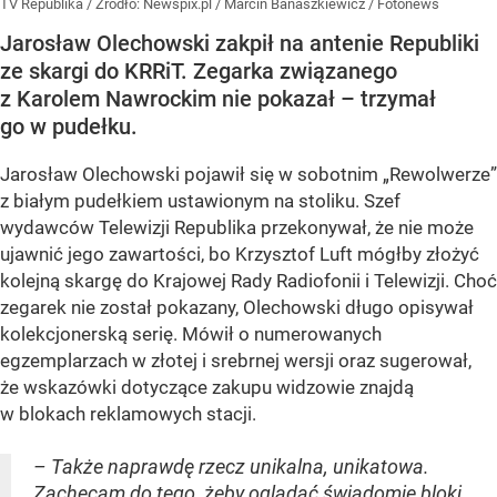
TV Republika
/ Źródło:
Newspix.pl
/
Marcin Banaszkiewicz / Fotonews
Jarosław Olechowski zakpił na antenie Republiki
ze skargi do KRRiT. Zegarka związanego
z Karolem Nawrockim nie pokazał – trzymał
go w pudełku.
Jarosław Olechowski pojawił się w sobotnim „Rewolwerze”
z białym pudełkiem ustawionym na stoliku. Szef
wydawców Telewizji Republika przekonywał, że nie może
ujawnić jego zawartości, bo Krzysztof Luft mógłby złożyć
kolejną skargę do Krajowej Rady Radiofonii i Telewizji. Choć
zegarek nie został pokazany, Olechowski długo opisywał
kolekcjonerską serię. Mówił o numerowanych
egzemplarzach w złotej i srebrnej wersji oraz sugerował,
że wskazówki dotyczące zakupu widzowie znajdą
w blokach reklamowych stacji.
– Także naprawdę rzecz unikalna, unikatowa.
Zachęcam do tego, żeby oglądać świadomie bloki