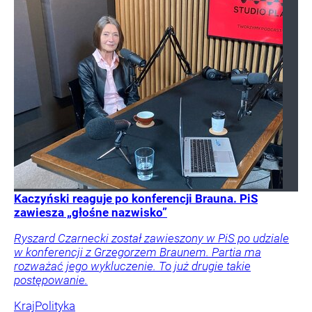
Kaczyński reaguje po konferencji Brauna. PiS
zawiesza „głośne nazwisko”
Ryszard Czarnecki został zawieszony w PiS po udziale
w konferencji z Grzegorzem Braunem. Partia ma
rozważać jego wykluczenie. To już drugie takie
postępowanie.
Kraj
Polityka