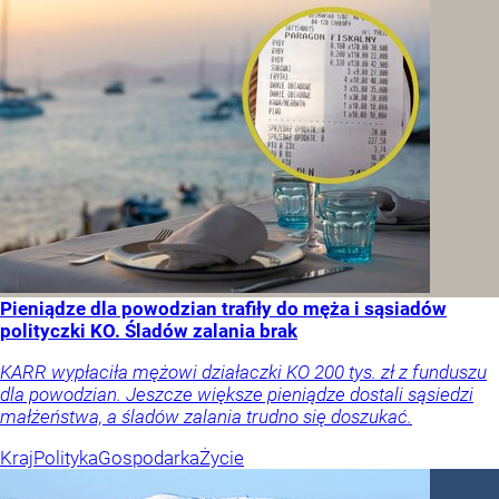
Pieniądze dla powodzian trafiły do męża i sąsiadów
polityczki KO. Śladów zalania brak
KARR wypłaciła mężowi działaczki KO 200 tys. zł z funduszu
dla powodzian. Jeszcze większe pieniądze dostali sąsiedzi
małżeństwa, a śladów zalania trudno się doszukać.
Kraj
Polityka
Gospodarka
Życie