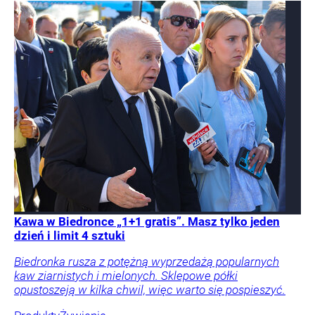
Kawa w Biedronce „1+1 gratis”. Masz tylko jeden
dzień i limit 4 sztuki
Biedronka rusza z potężną wyprzedażą popularnych
kaw ziarnistych i mielonych. Sklepowe półki
opustoszeją w kilka chwil, więc warto się pospieszyć.