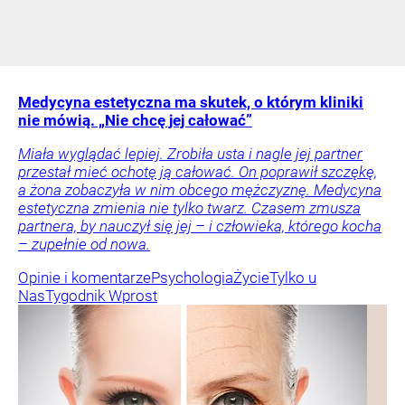
Medycyna estetyczna ma skutek, o którym kliniki
nie mówią. „Nie chcę jej całować”
Miała wyglądać lepiej. Zrobiła usta i nagle jej partner
przestał mieć ochotę ją całować. On poprawił szczękę,
a żona zobaczyła w nim obcego mężczyznę. Medycyna
estetyczna zmienia nie tylko twarz. Czasem zmusza
partnera, by nauczył się jej – i człowieka, którego kocha
– zupełnie od nowa.
Opinie i komentarze
Psychologia
Życie
Tylko u
Nas
Tygodnik Wprost