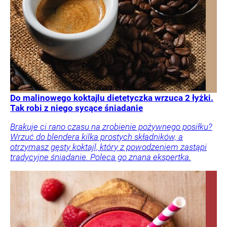
Do malinowego koktajlu dietetyczka wrzuca 2 łyżki.
Tak robi z niego sycące śniadanie
Brakuje ci rano czasu na zrobienie pożywnego posiłku?
Wrzuć do blendera kilka prostych składników, a
otrzymasz gęsty koktajl, który z powodzeniem zastąpi
tradycyjne śniadanie. Poleca go znana ekspertka.