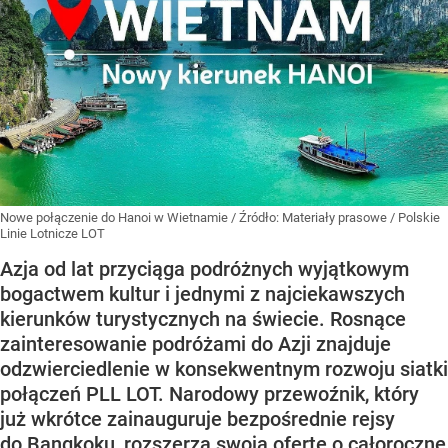
Nowe połączenie do Hanoi w Wietnamie
/ Źródło:
Materiały prasowe
/
Polskie
Linie Lotnicze LOT
Azja od lat przyciąga podróżnych wyjątkowym
bogactwem kultur i jednymi z najciekawszych
kierunków turystycznych na świecie. Rosnące
zainteresowanie podróżami do Azji znajduje
odzwierciedlenie w konsekwentnym rozwoju siatki
połączeń PLL LOT. Narodowy przewoźnik, który
już wkrótce zainauguruje bezpośrednie rejsy
do Bangkoku, rozszerza swoją ofertę o całoroczne