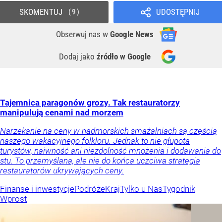
SKOMENTUJ
UDOSTĘPNIJ
9
Obserwuj nas
w
Google News
Dodaj jako
źródło w Google
Tajemnica paragonów grozy. Tak restauratorzy
manipulują cenami nad morzem
Narzekanie na ceny w nadmorskich smażalniach są częścią
naszego wakacyjnego folkloru. Jednak to nie głupota
turystów, naiwność ani niezdolność mnożenia i dodawania do
stu. To przemyślana, ale nie do końca uczciwa strategia
restauratorów ukrywających ceny.
Finanse i inwestycje
Podróże
Kraj
Tylko u Nas
Tygodnik
Wprost