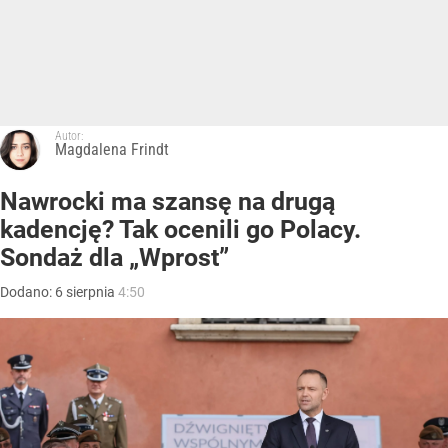
Autor:
Magdalena Frindt
Nawrocki ma szansę na drugą
kadencję? Tak ocenili go Polacy.
Sondaż dla „Wprost”
Dodano:
6
sierpnia
4:50