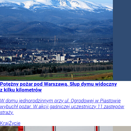
Potężny pożar pod Warszawą. Słup dymu widoczny
z kilku kilometrów
W domu jednorodzinnym przy ul. Ogrodowej w Piastowie
wybuchł pożar. W akcji gaśniczej uczestniczy 11 zastępów
straży.
Kraj
Życie