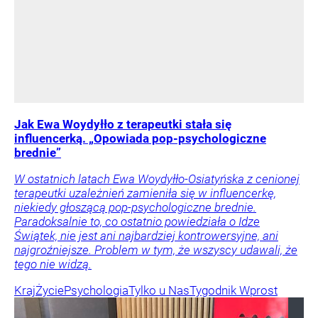
Jak Ewa Woydyłło z terapeutki stała się
influencerką. „Opowiada pop-psychologiczne
brednie”
W ostatnich latach Ewa Woydyłło-Osiatyńska z cenionej
terapeutki uzależnień zamieniła się w influencerkę,
niekiedy głoszącą pop-psychologiczne brednie.
Paradoksalnie to, co ostatnio powiedziała o Idze
Świątek, nie jest ani najbardziej kontrowersyjne, ani
najgroźniejsze. Problem w tym, że wszyscy udawali, że
tego nie widzą.
Kraj
Życie
Psychologia
Tylko u Nas
Tygodnik Wprost