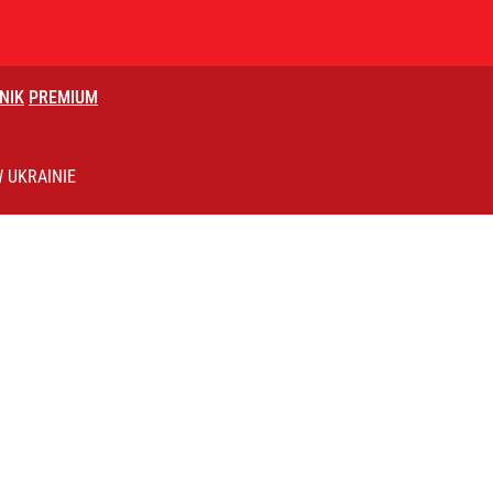
NIK
PREMIUM
uska ma własny komitet
 UKRAINIE
i go Polacy. Sondaż dla „Wprost”
2030 roku?