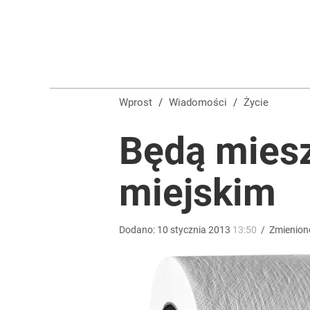
Zaginęły 3 siostry. Najmłodsza ma 14 lat
2
Wrze po roku Nawrockiego. „Największa hańba” ko
Wprost
/
Wiadomości
/
Życie
16
Będą miesz
Dlaczego Andrzej Duda się nie udziela? Były minis
miejskim
dodaj
Dodano:
10
stycznia
2013
13:50
/
Zmienion