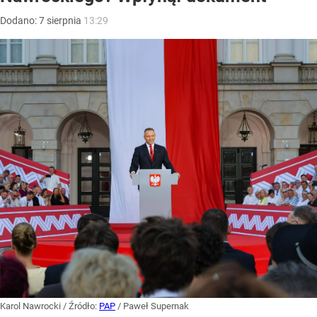
Dodano:
7
sierpnia
13:29
Karol Nawrocki
/ Źródło:
PAP
/
Paweł Supernak