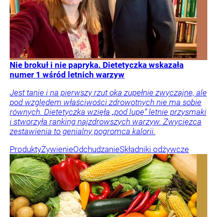
Nie brokuł i nie papryka. Dietetyczka wskazała
numer 1 wśród letnich warzyw
Jest tanie i na pierwszy rzut oka zupełnie zwyczajne, ale
pod względem właściwości zdrowotnych nie ma sobie
równych. Dietetyczka wzięła „pod lupę” letnie przysmaki
i stworzyła ranking najzdrowszych warzyw. Zwycięzca
zestawienia to genialny pogromca kalorii.
Produkty
Żywienie
Odchudzanie
Składniki odżywcze