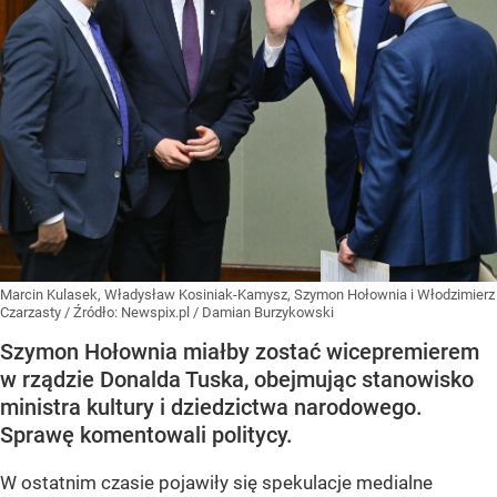
Marcin Kulasek, Władysław Kosiniak-Kamysz, Szymon Hołownia i Włodzimierz
Czarzasty
/ Źródło:
Newspix.pl
/
Damian Burzykowski
Szymon Hołownia miałby zostać wicepremierem
w rządzie Donalda Tuska, obejmując stanowisko
ministra kultury i dziedzictwa narodowego.
Sprawę komentowali politycy.
W ostatnim czasie pojawiły się spekulacje medialne