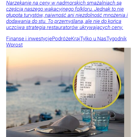
Narzekanie na ceny w nadmorskich smażalniach są
częścią naszego wakacyjnego folkloru. Jednak to nie
głupota turystów, naiwność ani niezdolność mnożenia i
dodawania do stu. To przemyślana, ale nie do końca
uczciwa strategia restauratorów ukrywających ceny.
Finanse i inwestycje
Podróże
Kraj
Tylko u Nas
Tygodnik
Wprost