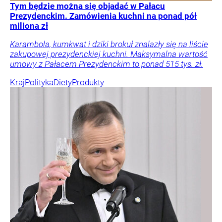
Tym będzie można się objadać w Pałacu
Prezydenckim. Zamówienia kuchni na ponad pół
miliona zł
Karambola, kumkwat i dziki brokuł znalazły się na liście
zakupowej prezydenckiej kuchni. Maksymalna wartość
umowy z Pałacem Prezydenckim to ponad 515 tys. zł.
Kraj
Polityka
Diety
Produkty