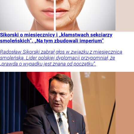
Sikorski o miesięcznicy i „kłamstwach sekciarzy
smoleńskich”. „Na tym zbudowali imperium”
Radosław Sikorski zabrał głos w związku z miesięcznicą
smoleńską. Lider polskiej dyplomacji przypomniał, że
„prawda o wypadku jest znana od początku”.