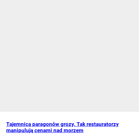
Tajemnica paragonów grozy. Tak restauratorzy
manipulują cenami nad morzem