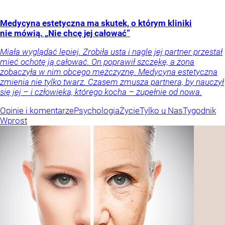
Medycyna estetyczna ma skutek, o którym kliniki
nie mówią. „Nie chcę jej całować”
Miała wyglądać lepiej. Zrobiła usta i nagle jej partner przestał
mieć ochotę ją całować. On poprawił szczękę, a żona
zobaczyła w nim obcego mężczyznę. Medycyna estetyczna
zmienia nie tylko twarz. Czasem zmusza partnera, by nauczył
się jej – i człowieka, którego kocha – zupełnie od nowa.
Opinie i komentarze
Psychologia
Życie
Tylko u Nas
Tygodnik
Wprost