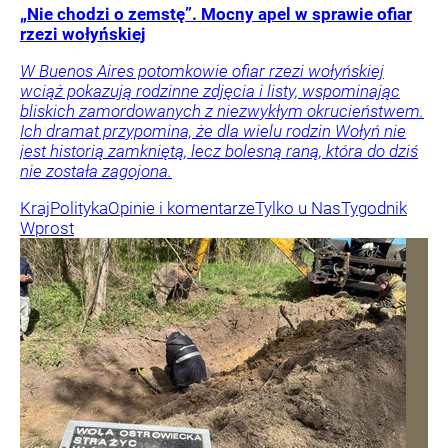
„Nie chodzi o zemstę”. Mocny apel w sprawie ofiar
rzezi wołyńskiej
W Buenos Aires potomkowie ofiar rzezi wołyńskiej
wciąż pokazują rodzinne zdjęcia i listy, wspominając
bliskich zamordowanych z niezwykłym okrucieństwem.
Ich dramat przypomina, że dla wielu rodzin Wołyń nie
jest historią zamkniętą, lecz bolesną raną, która do dziś
nie została zagojona.
Kraj
Polityka
Opinie i komentarze
Tylko u Nas
Tygodnik
Wprost