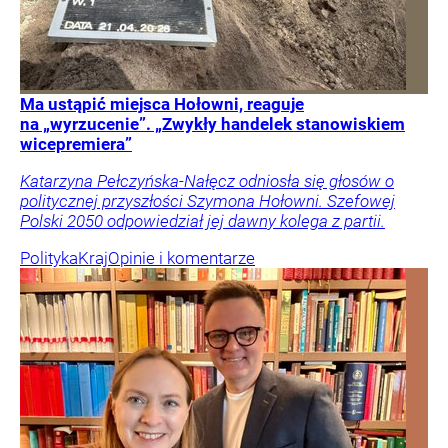
Ma ustąpić miejsca Hołowni, reaguje
na „wyrzucenie”. „Zwykły handelek stanowiskiem
wicepremiera”
Katarzyna Pełczyńska-Nałęcz odniosła się głosów o
politycznej przyszłości Szymona Hołowni. Szefowej
Polski 2050 odpowiedział jej dawny kolega z partii.
Polityka
Kraj
Opinie i komentarze