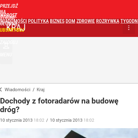
PRZEJDŹ
NA
WPROST
STRONĘ
WIADOMOŚCI
POLITYKA
BIZNES
DOM
ZDROWIE
ROZRYWKA
TYGODN
GŁÓWNĄ
KRAJ
UBSKRYBUJ
ZALOGUJ
MENU
Wiadomości
/
Kraj
Dochody z fotoradarów na budowę
dróg?
10
stycznia
2013
18:02
/
10
stycznia
2013
18:02