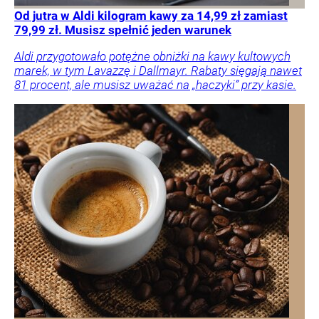
Od jutra w Aldi kilogram kawy za 14,99 zł zamiast
79,99 zł. Musisz spełnić jeden warunek
Aldi przygotowało potężne obniżki na kawy kultowych
marek, w tym Lavazzę i Dallmayr. Rabaty sięgają nawet
81 procent, ale musisz uważać na „haczyki” przy kasie.