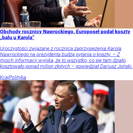
Obchody rocznicy Nawrockiego. Europoseł podał koszty
„balu u Karola”
Uroczystości związane z rocznicą zaprzysiężenia Karola
Nawrockiego na prezydenta budzą pytania o koszty. – Z
moich informacji wynika, że to wszystko, co się tam działo,
kosztowało ponad milion złotych – powiedział Dariusz Joński.
Kraj
Polityka