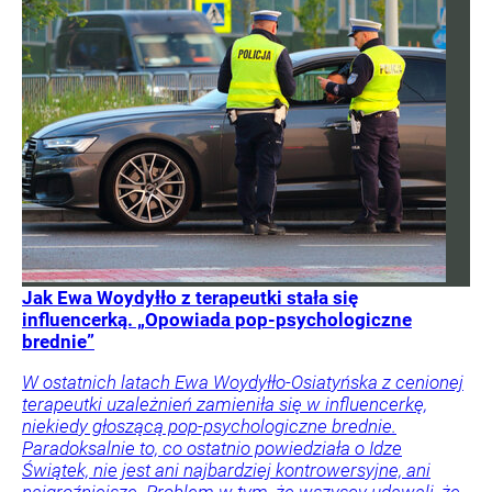
Jak Ewa Woydyłło z terapeutki stała się
influencerką. „Opowiada pop-psychologiczne
brednie”
W ostatnich latach Ewa Woydyłło-Osiatyńska z cenionej
terapeutki uzależnień zamieniła się w influencerkę,
niekiedy głoszącą pop-psychologiczne brednie.
Paradoksalnie to, co ostatnio powiedziała o Idze
Świątek, nie jest ani najbardziej kontrowersyjne, ani