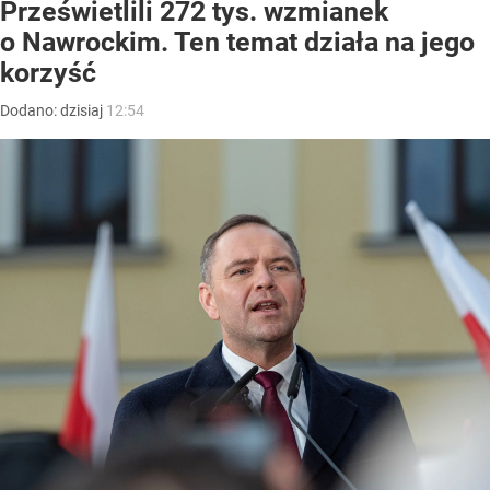
Prześwietlili 272 tys. wzmianek
o Nawrockim. Ten temat działa na jego
korzyść
Dodano:
dzisiaj
12:54