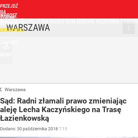
PRZEJDŹ
NA
WPROST
STRONĘ
WIADOMOŚCI
POLITYKA
BIZNES
DOM
ZDROWIE
ROZRYWKA
TYGODN
GŁÓWNĄ
WARSZAWA
UBSKRYBUJ
ZALOGUJ
MENU
Warszawa
Sąd: Radni złamali prawo zmieniając
aleję Lecha Kaczyńskiego na Trasę
Łazienkowską
Dodano:
30
października
2018
7:15