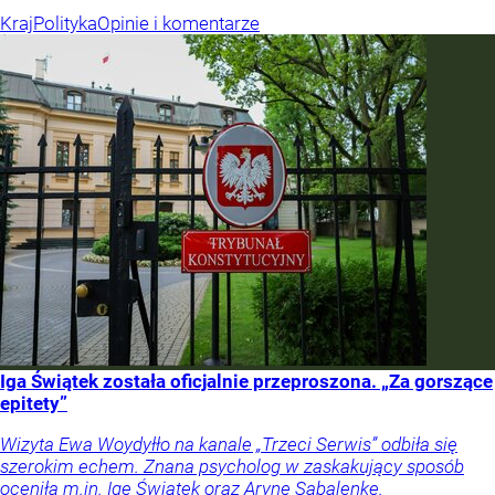
Kraj
Polityka
Opinie i komentarze
Iga Świątek została oficjalnie przeproszona. „Za gorszące
epitety”
Wizyta Ewa Woydyłło na kanale „Trzeci Serwis” odbiła się
szerokim echem. Znana psycholog w zaskakujący sposób
oceniła m.in. Igę Świątek oraz Arynę Sabalenkę.