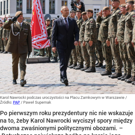
Karol Nawrocki podczas uroczystości na Placu Zamkowym w Warszawie
/
Źródło:
PAP
/
Paweł Supernak
Po pierwszym roku prezydentury nic nie wskazuje
na to, żeby Karol Nawrocki wyciszył spory między
dwoma zwaśnionymi politycznymi obozami. –