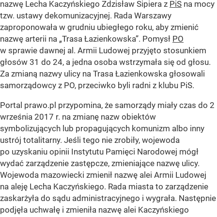
nazwę Lecha Kaczyńskiego Zdzisław Sipiera z
PiS
na mocy
tzw. ustawy dekomunizacyjnej. Rada Warszawy
zaproponowała w grudniu ubiegłego roku, aby zmienić
nazwę arterii na „Trasa Łazienkowska”. Pomysł
PO
w sprawie dawnej al. Armii Ludowej przyjęto stosunkiem
głosów 31 do 24, a jedna osoba wstrzymała się od głosu.
Za zmianą nazwy ulicy na Trasa Łazienkowska głosowali
samorządowcy z PO, przeciwko byli radni z klubu PiS.
Portal prawo.pl przypomina, że samorządy miały czas do 2
września 2017 r. na zmianę nazw obiektów
symbolizujących lub propagujących komunizm albo inny
ustrój totalitarny. Jeśli tego nie zrobiły, wojewoda
po uzyskaniu opinii Instytutu Pamięci Narodowej mógł
wydać zarządzenie zastępcze, zmieniające nazwę ulicy.
Wojewoda mazowiecki zmienił nazwę alei Armii Ludowej
na aleję Lecha Kaczyńskiego. Rada miasta to zarządzenie
zaskarżyła do sądu administracyjnego i wygrała. Następnie
podjęła uchwałę i zmieniła nazwę alei Kaczyńskiego