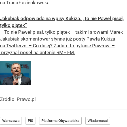
na Trasa Łazienkowska.
Jakubiak odpowiada na wpisy Kukiza. „To nie Paweł pisał,
tylko piątek”
– To nie Paweł pisał, tylko piątek – takimi słowami Marek
Jakubiak skomentował słynne już posty Pawła Kukiza
na Twitterze. – Co dalej? Zadam to pytanie Pawłowi –
przyznał poseł na antenie RMF FM.
Źródło:
Prawo.pl
Warszawa
PiS
Platforma Obywatelska
Wiadomości