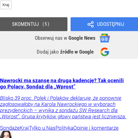
Kraj
SKOMENTUJ
UDOSTĘPNIJ
5
Obserwuj nas
w
Google News
Dodaj jako
źródło w Google
Nawrocki ma szansę na drugą kadencję? Tak ocenili
go Polacy. Sondaż dla „Wprost”
Blisko 39 proc. Polek i Polaków deklaruje, że ponownie
zagłosowałoby na Karola Nawrockiego w wyborach
prezydenckich – wynika z sondażu SW Research dla
„Wprost”. Grupa krytyków głowy państwa jest liczniejsza.
Sondaże
Kraj
Tylko u Nas
Polityka
Opinie i komentarze