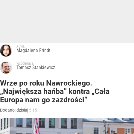
Autor:
Magdalena Frindt
Współpraca:
Tomasz Stankiewicz
Wrze po roku Nawrockiego.
„Największa hańba” kontra „Cała
Europa nam go zazdrości”
Dodano:
dzisiaj
5:15