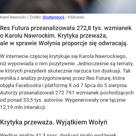
Karol Nawrocki
/ Źródło:
Shutterstock
/
KSikorski
Res Futura przeanalizowała 272,8 tys. wzmianek
o Karolu Nawrockim. Krytyka przeważa,
ale w sprawie Wołynia proporcje się odwracają.
W internecie częściej krytykuje się Karola Nawrockiego,
niż wypowiada o nim pozytywnie. Jednocześnie są tematy,
w których prezydent skutecznie narzuca ton dyskusji. Tak
wynika z analizy przygotowanej przez Res Futurę, która
objęła Facebooka i platformę X od 7 lipca do 5 sierpnia.
Autorzy przeanalizowali 272 791 wzmianek pochodzących
od ponad 33,5 tys. autorów. Wygenerowały one łącznie
12,19 mln interakcji.
Krytyka przeważa. Wyjątkiem Wołyń
Według analizy 41,3 proc. dyskusji miało wydźwięk