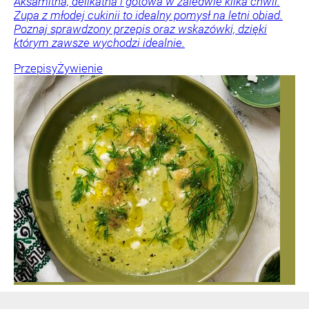
Aksamitna, delikatna i gotowa w zaledwie kilka chwil.
Zupa z młodej cukinii to idealny pomysł na letni obiad.
Poznaj sprawdzony przepis oraz wskazówki, dzięki
którym zawsze wychodzi idealnie.
Przepisy
Żywienie