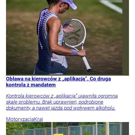
Obława na kierowców z „aplikacją”. Co druga
kontrola z mandatem
Kontrola kierowców z „aplikacją” ujawniła ogromną
skalę problemu. Brak uprawnień, podrobione
dokumenty, a nawet jazda pod wpływem alkoholu.
Motoryzacja
Kraj