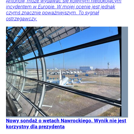
Antonow, może wydawać się kolejnym niepokojącym
incydentem w Europie. W mojej ocenie jest jednak
czymś znacznie poważniejszym. To sygnał
ostrzegawczy.
Nowy sondaż o wetach Nawrockiego. Wynik nie jest
korzystny dla prezydenta