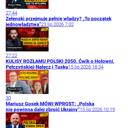
27:44
Zełenski przejmuje pełnię władzy? „To początek
jednowładztwa”
23
lip
2026
7:02
27:22
KULISY ROZŁAMU POLSKI 2050. Ćwik o Hołowni,
Pełczyńskiej-Nałęcz i Tusku
15
lip
2026
18:34
30
Mariusz Gosek MÓWI WPROST: „Polska
nie powinna dalej zbroić Ukrainy”
15
lip
2026
10:19