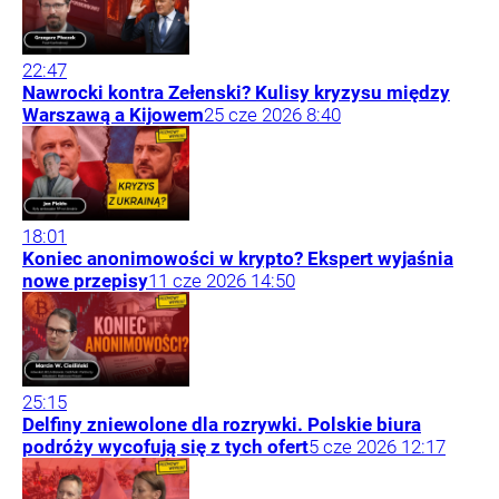
22:47
Nawrocki kontra Zełenski? Kulisy kryzysu między
Warszawą a Kijowem
25
cze
2026
8:40
18:01
Koniec anonimowości w krypto? Ekspert wyjaśnia
nowe przepisy
11
cze
2026
14:50
25:15
Delfiny zniewolone dla rozrywki. Polskie biura
podróży wycofują się z tych ofert
5
cze
2026
12:17