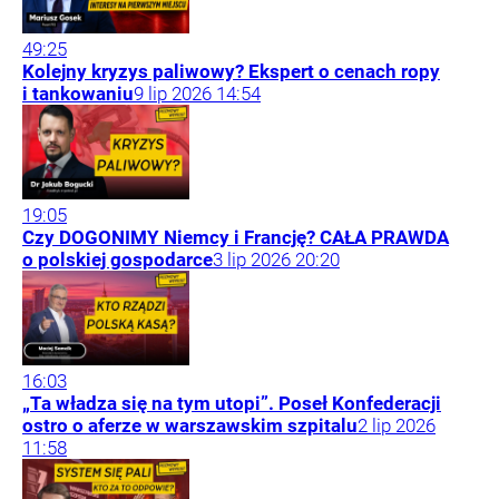
49:25
Kolejny kryzys paliwowy? Ekspert o cenach ropy
i tankowaniu
9
lip
2026
14:54
19:05
Czy DOGONIMY Niemcy i Francję? CAŁA PRAWDA
o polskiej gospodarce
3
lip
2026
20:20
16:03
„Ta władza się na tym utopi”. Poseł Konfederacji
ostro o aferze w warszawskim szpitalu
2
lip
2026
11:58