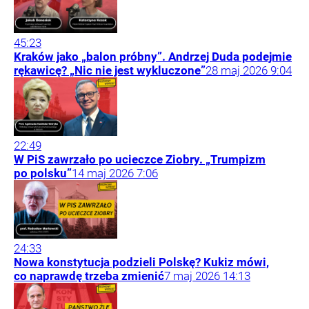
45:23
Kraków jako „balon próbny”. Andrzej Duda podejmie
rękawicę? „Nic nie jest wykluczone”
28
maj
2026
9:04
22:49
W PiS zawrzało po ucieczce Ziobry. „Trumpizm
po polsku”
14
maj
2026
7:06
24:33
Nowa konstytucja podzieli Polskę? Kukiz mówi,
co naprawdę trzeba zmienić
7
maj
2026
14:13