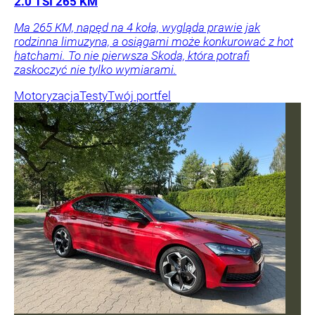
2.0 TSI 265 KM
Ma 265 KM, napęd na 4 koła, wygląda prawie jak
rodzinna limuzyna, a osiągami może konkurować z hot
hatchami. To nie pierwsza Skoda, która potrafi
zaskoczyć nie tylko wymiarami.
Motoryzacja
Testy
Twój portfel