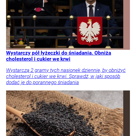
Wystarczy pół łyżeczki do śniadania. Obniża
cholesterol i cukier we krwi
Wystarczą 2 gramy tych nasionek dziennie, by obniżyć
cholesterol i cukier we krwi. Sprawdź, w jaki sposób
dodać je do porannego śniadania