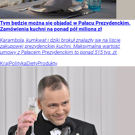
Tym będzie można się objadać w Pałacu Prezydenckim.
Zamówienia kuchni na ponad pół miliona zł
Karambola, kumkwat i dziki brokuł znalazły się na liście
zakupowej prezydenckiej kuchni. Maksymalna wartość
umowy z Pałacem Prezydenckim to ponad 515 tys. zł.
Kraj
Polityka
Diety
Produkty