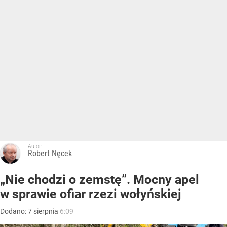
Autor:
Robert Nęcek
„Nie chodzi o zemstę”. Mocny apel
w sprawie ofiar rzezi wołyńskiej
Dodano:
7
sierpnia
6:09