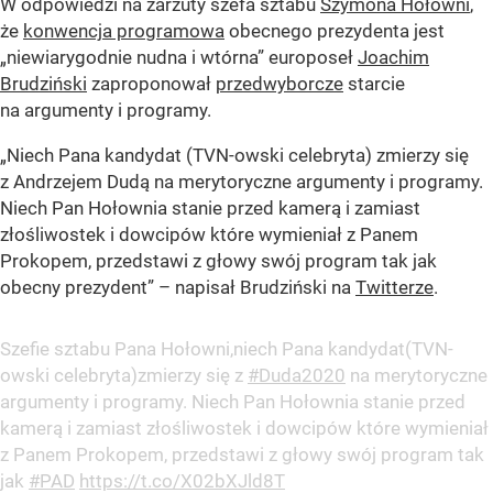
W odpowiedzi na zarzuty szefa sztabu
Szymona Hołowni
,
że
konwencja programowa
obecnego prezydenta jest
„niewiarygodnie nudna i wtórna” europoseł
Joachim
Brudziński
zaproponował
przedwyborcze
starcie
na argumenty i programy.
„
Niech Pana kandydat (TVN-owski celebryta) zmierzy się
z Andrzejem Dudą na merytoryczne argumenty i programy.
Niech Pan Hołownia stanie przed kamerą i zamiast
złośliwostek i dowcipów które wymieniał z Panem
Prokopem, przedstawi z głowy swój program tak jak
obecny prezydent
” – napisał Brudziński na
Twitterze
.
Szefie sztabu Pana Hołowni,niech Pana kandydat(TVN-
owski celebryta)zmierzy się z
#Duda2020
na merytoryczne
argumenty i programy. Niech Pan Hołownia stanie przed
kamerą i zamiast złośliwostek i dowcipów które wymieniał
z Panem Prokopem, przedstawi z głowy swój program tak
jak
#PAD
https://t.co/X02bXJld8T