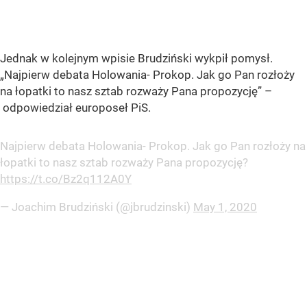
Jednak w kolejnym wpisie Brudziński wykpił pomysł.
„Najpierw debata Holowania- Prokop. Jak go Pan rozłoży
na łopatki to nasz sztab rozważy Pana propozycję” –
odpowiedział europoseł PiS.
Najpierw debata Holowania- Prokop. Jak go Pan rozłoży na
łopatki to nasz sztab rozważy Pana propozycję?
https://t.co/Bz2q112A0Y
— Joachim Brudziński (@jbrudzinski)
May 1, 2020