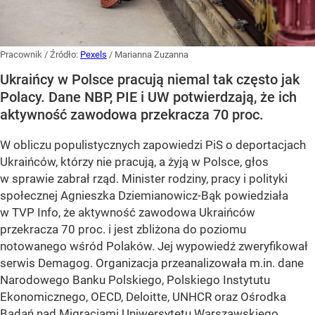
Pracownik
/ Źródło:
Pexels
/
Marianna Zuzanna
Ukraińcy w Polsce pracują niemal tak często jak
Polacy. Dane NBP, PIE i UW potwierdzają, że ich
aktywność zawodowa przekracza 70 proc.
W obliczu populistycznych zapowiedzi PiS o deportacjach
Ukraińców, którzy nie pracują, a żyją w Polsce, głos
w sprawie zabrał rząd. Minister rodziny, pracy i polityki
społecznej Agnieszka Dziemianowicz-Bąk powiedziała
w TVP Info, że aktywność zawodowa Ukraińców
przekracza 70 proc. i jest zbliżona do poziomu
notowanego wśród Polaków. Jej wypowiedź zweryfikował
serwis Demagog. Organizacja przeanalizowała m.in. dane
Narodowego Banku Polskiego, Polskiego Instytutu
Ekonomicznego, OECD, Deloitte, UNHCR oraz Ośrodka
Badań nad Migracjami Uniwersytetu Warszawskiego.