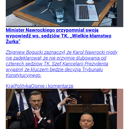
Minister Nawrockiego przypomniał swoją
wypowiedź ws. sędziów TK. „Wielkie kłamstwo
Żurka”
Zbigniew Bogucki zaznaczył, że Karol Nawrocki nigdy
nie zadeklarował, że nie przyjmie ślubowania od
czterech sędziów TK. Szef Kancelarii Prezydenta
wyjaśnił, że kluczem będzie decyzja Trybunału
Konstytucyjnego.
Kraj
Polityka
Opinie i komentarze