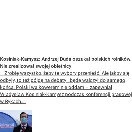
Kosiniak-Kamysz: Andrzej Duda oszukał polskich rolników.
Nie zrealizował swojej obietnicy
– Zrobię wszystko, żeby te wybory przenieść. Ale jakby się
odbyły, to też pójdę na debaty i będę walczył do samego
końca. Polski walkowerem nie oddam – zapewniał
Władysław Kosiniak-Kamysz podczas konferencji prasowej
w Rykach....