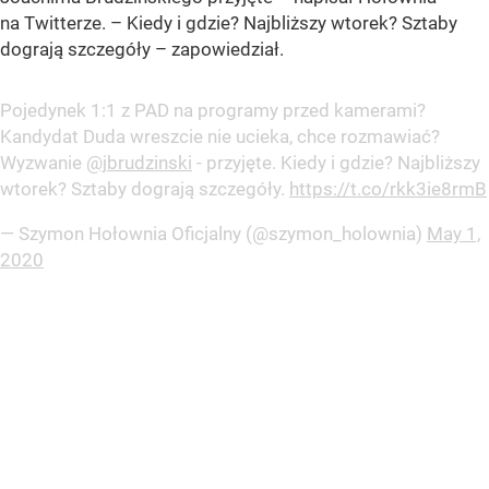
na Twitterze. –
Kiedy i gdzie? Najbliższy wtorek? Sztaby
dograją szczegóły
– zapowiedział.
Pojedynek 1:1 z PAD na programy przed kamerami?
Kandydat Duda wreszcie nie ucieka, chce rozmawiać?
Wyzwanie
@jbrudzinski
- przyjęte. Kiedy i gdzie? Najbliższy
wtorek? Sztaby dograją szczegóły.
https://t.co/rkk3ie8rmB
— Szymon Hołownia Oficjalny (@szymon_holownia)
May 1,
2020