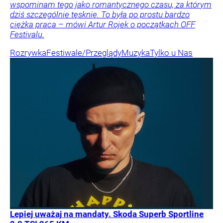
wspominam tego jako romantycznego czasu, za którym
dziś szczególnie tęsknię. To była po prostu bardzo
ciężka praca – mówi Artur Rojek o początkach OFF
Festivalu.
Rozrywka
Festiwale/Przeglądy
Muzyka
Tylko u Nas
Lepiej uważaj na mandaty. Skoda Superb Sportline