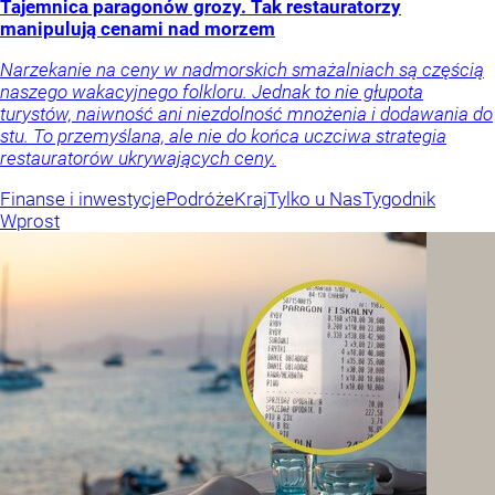
Tajemnica paragonów grozy. Tak restauratorzy
manipulują cenami nad morzem
Narzekanie na ceny w nadmorskich smażalniach są częścią
naszego wakacyjnego folkloru. Jednak to nie głupota
turystów, naiwność ani niezdolność mnożenia i dodawania do
stu. To przemyślana, ale nie do końca uczciwa strategia
restauratorów ukrywających ceny.
Finanse i inwestycje
Podróże
Kraj
Tylko u Nas
Tygodnik
Wprost