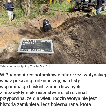
Odkrycie na Wołyniu
/ Źródło:
X
/
IPN
W Buenos Aires potomkowie ofiar rzezi wołyńskiej
wciąż pokazują rodzinne zdjęcia i listy,
wspominając bliskich zamordowanych
z niezwykłym okrucieństwem. Ich dramat
przypomina, że dla wielu rodzin Wołyń nie jest
historią zamkniętą, lecz bolesną raną, która