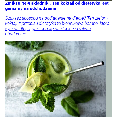
Zmiksuj te 4 składniki. Ten koktajl od dietetyka jest
genialny na odchudzanie
Szukasz sposobu na podjadanie na diecie? Ten zielony
koktajl z przepisu dietetyka to błonnikowa bomba, która
syci na długo, gasi ochotę na słodkie i ułatwia
chudnięcie.