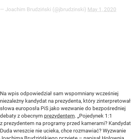
— Joachim Brudziński (@jbrudzinski)
May 1, 2020
Na wpis odpowiedział sam wspomniany wcześniej
niezależny kandydat na prezydenta, który zinterpretował
słowa europosła PiS jako wezwanie do bezpośredniej
debaty z obecnym
prezydentem
. „
Pojedynek 1:1
z prezydentem na programy przed kamerami? Kandydat
Duda wreszcie nie ucieka, chce rozmawiać? Wyzwanie
Joachima Brudzińśkiego przyjęte
– napisał Hołownia