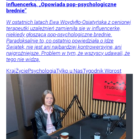
influencerką. „Opowiada pop-psychologiczne
brednie”
W ostatnich latach Ewa Woydyłło-Osiatyńska z cenionej
terapeutki uzależnień zamieniła się w influencerkę,
niekiedy głoszącą pop-psychologiczne brednie.
Paradoksalnie to, co ostatnio powiedziała o Idze
Świątek, nie jest ani najbardziej kontrowersyjne, ani
najgroźniejsze. Problem w tym, że wszyscy udawali, że
tego nie widzą.
Kraj
Życie
Psychologia
Tylko u Nas
Tygodnik Wprost