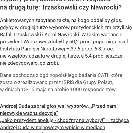
na drugą turę: Trzaskowski czy Nawrocki?
Ankietowanych zapytano także, na kogo oddaliby głos,
gdyby w drugiej turze wyborów prezydenckich zmierzyli się
Rafał Trzaskowski i Karol Nawrocki. W takim wariancie
prezydent Warszawy zdobyłby 50,2 proc. poparcia, a szef
Instytutu Pamięci Narodowej – 37,6 proc. 6,8 proc.
nie wzięłoby udziału w drugiej turze, a 5,4 proc. jeszcze
nie zdecydowało, co zrobi.
Dane pochodzą z ogólnopolskiego badania CATI, które
zostało zrealizowano przez IBRiS dla Grupy Polsat,
w dniach 13-15 maja na próbie 1000 respondentów.
Andrzej Duda zabrał głos ws. wyborów. „Przed nami
niezwykle ważna decyzja”
„Jako prezydent apeluję - chodźmy na wybory!” – zachęca
Andrzej Duda w najnowszym wpisie w mediach