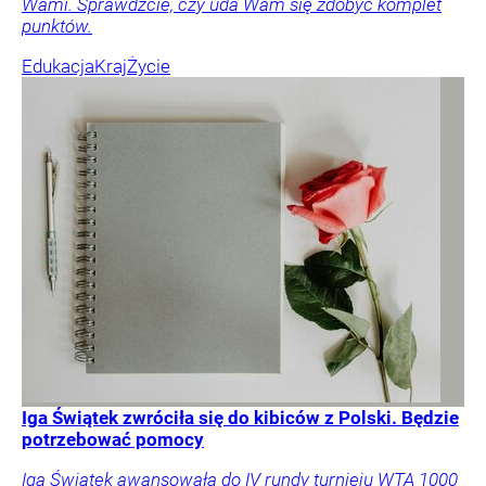
Wami. Sprawdźcie, czy uda Wam się zdobyć komplet
punktów.
Edukacja
Kraj
Życie
Iga Świątek zwróciła się do kibiców z Polski. Będzie
potrzebować pomocy
Iga Świątek awansowała do IV rundy turnieju WTA 1000