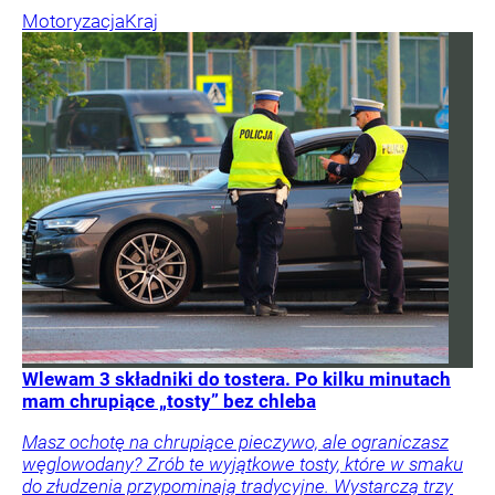
Motoryzacja
Kraj
Wlewam 3 składniki do tostera. Po kilku minutach
mam chrupiące „tosty” bez chleba
Masz ochotę na chrupiące pieczywo, ale ograniczasz
węglowodany? Zrób te wyjątkowe tosty, które w smaku
do złudzenia przypominają tradycyjne. Wystarczą trzy