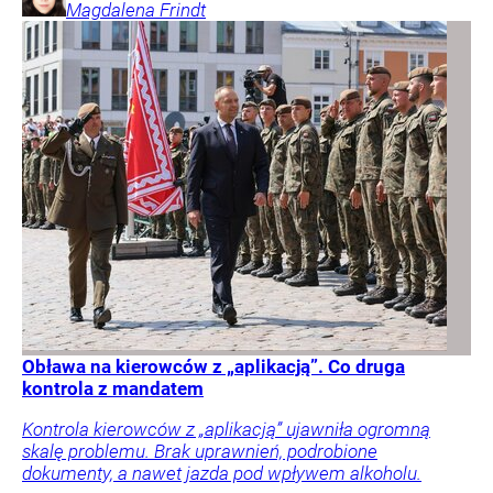
Magdalena
Frindt
Obława na kierowców z „aplikacją”. Co druga
kontrola z mandatem
Kontrola kierowców z „aplikacją” ujawniła ogromną
skalę problemu. Brak uprawnień, podrobione
dokumenty, a nawet jazda pod wpływem alkoholu.