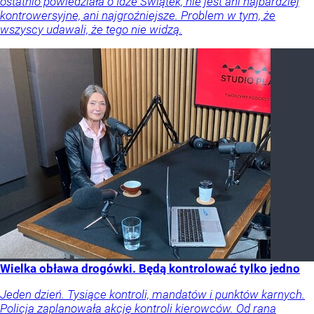
ostatnio powiedziała o Idze Świątek, nie jest ani najbardziej
kontrowersyjne, ani najgroźniejsze. Problem w tym, że
wszyscy udawali, że tego nie widzą.
Wielka obława drogówki. Będą kontrolować tylko jedno
Jeden dzień. Tysiące kontroli, mandatów i punktów karnych.
Policja zaplanowała akcję kontroli kierowców. Od rana