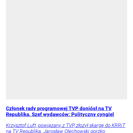
Członek rady programowej TVP doniósł na TV
Republika. Szef wydawców: Polityczny cyngiel
Krzysztof Luft, powiązany z TVP, złożył skargę do KRRiT
na TV Republika. Jarosław Olechowski gorzko