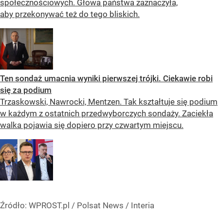
społecznościowych. Głowa państwa zaznaczyła,
aby przekonywać też do tego bliskich.
Ten sondaż umacnia wyniki pierwszej trójki. Ciekawie robi
się za podium
Trzaskowski, Nawrocki, Mentzen. Tak kształtuje się podium
w każdym z ostatnich przedwyborczych sondaży. Zaciekła
walka pojawia się dopiero przy czwartym miejscu.
Źródło:
WPROST.pl
/
Polsat News / Interia