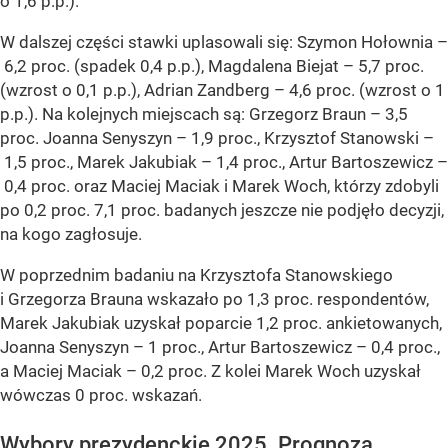
o 1,6 p.p.).
W dalszej części stawki uplasowali się: Szymon Hołownia –
6,2 proc. (spadek 0,4 p.p.), Magdalena Biejat – 5,7 proc.
(wzrost o 0,1 p.p.), Adrian Zandberg – 4,6 proc. (wzrost o 1
p.p.). Na kolejnych miejscach są: Grzegorz Braun – 3,5
proc. Joanna Senyszyn – 1,9 proc., Krzysztof Stanowski –
1,5 proc., Marek Jakubiak – 1,4 proc., Artur Bartoszewicz –
0,4 proc. oraz Maciej Maciak i Marek Woch, którzy zdobyli
po 0,2 proc. 7,1 proc. badanych jeszcze nie podjęło decyzji,
na kogo zagłosuje.
W poprzednim badaniu na Krzysztofa Stanowskiego
i Grzegorza Brauna wskazało po 1,3 proc. respondentów,
Marek Jakubiak uzyskał poparcie 1,2 proc. ankietowanych,
Joanna Senyszyn – 1 proc., Artur Bartoszewicz – 0,4 proc.,
a Maciej Maciak – 0,2 proc. Z kolei Marek Woch uzyskał
wówczas 0 proc. wskazań.
Wybory prezydenckie 2025. Prognoza