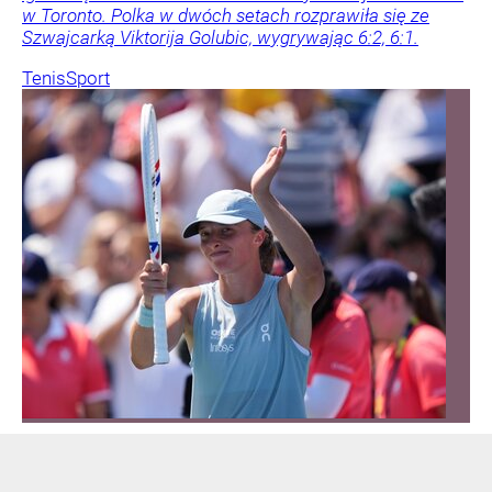
w Toronto. Polka w dwóch setach rozprawiła się ze
Szwajcarką Viktorija Golubic, wygrywając 6:2, 6:1.
Tenis
Sport