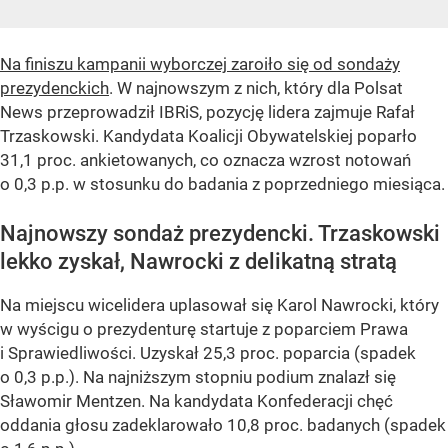
Na finiszu kampanii wyborczej zaroiło się od sondaży
prezydenckich
. W najnowszym z nich, który dla Polsat
News przeprowadził IBRiS, pozycję lidera zajmuje Rafał
Trzaskowski. Kandydata Koalicji Obywatelskiej poparło
31,1 proc. ankietowanych, co oznacza wzrost notowań
o 0,3 p.p. w stosunku do badania z poprzedniego miesiąca.
Najnowszy sondaż prezydencki. Trzaskowski
lekko zyskał, Nawrocki z delikatną stratą
Na miejscu wicelidera uplasował się Karol Nawrocki, który
w wyścigu o prezydenturę startuje z poparciem Prawa
i Sprawiedliwości. Uzyskał 25,3 proc. poparcia (spadek
o 0,3 p.p.). Na najniższym stopniu podium znalazł się
Sławomir Mentzen. Na kandydata Konfederacji chęć
oddania głosu zadeklarowało 10,8 proc. badanych (spadek