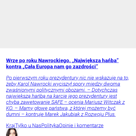
Wrze po roku Nawrockiego. „Największa hańba”
kontra „Cała Europa nam go zazdrości”
Po pierwszym roku prezydentury nic nie wskazuje na to,
żeby Karol Nawrocki wyciszył spory między dwoma
zwaśnionymi politycznymi obozami. – Dotychczas
największą hańbą na karcie jego prezydentury jest
chyba zawetowanie SAFE – ocenia Mariusz Witczak z
KO. – Mamy głowę państwa, z której możemy być
dumni – kontruje Marek Jakubiak z Rozwoju Plus.
Kraj
Tylko u Nas
Polityka
Opinie i komentarze