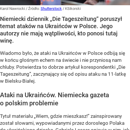
Karol Nawrocki
/ Źródło:
Shutterstock
/
KSikorski
Niemiecki dziennik „Die Tageszeitung” poruszył
temat ataków na Ukraińców w Polsce. Jego
autorzy nie mają wątpliwości, kto ponosi tutaj
winę.
Wiadomo było, że ataki na Ukraińców w Polsce odbiją się
w końcu głośnym echem na świecie i nie przyniosą nam
chluby. Potwierdza to dobrze artykuł korespondentki „Die
Tageszeitung”, zaczynający się od opisu ataku na 11-latkę
w Bielsku-Białej.
Ataki na Ukraińców. Niemiecka gazeta
o polskim problemie
Tytuł materiału „Wiem, gdzie mieszkasz!” zainspirowany
został słowami, wypowiadanymi przez dorosłego Polaka
do ukraińskiego dziecka. Gabriele Lesser opisuje w nim, jak