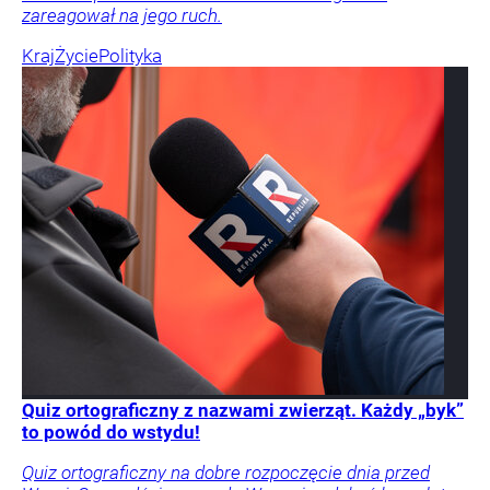
zareagował na jego ruch.
Kraj
Życie
Polityka
Quiz ortograficzny z nazwami zwierząt. Każdy „byk”
to powód do wstydu!
Quiz ortograficzny na dobre rozpoczęcie dnia przed