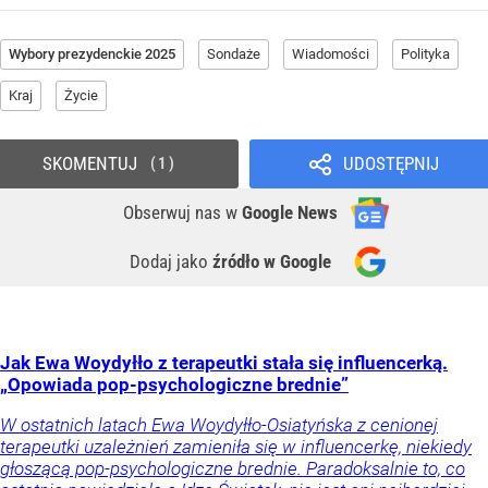
Wybory prezydenckie 2025
Sondaże
Wiadomości
Polityka
Kraj
Życie
SKOMENTUJ
UDOSTĘPNIJ
1
Obserwuj nas
w
Google News
Dodaj jako
źródło w Google
Jak Ewa Woydyłło z terapeutki stała się influencerką.
„Opowiada pop-psychologiczne brednie”
W ostatnich latach Ewa Woydyłło-Osiatyńska z cenionej
terapeutki uzależnień zamieniła się w influencerkę, niekiedy
głoszącą pop-psychologiczne brednie. Paradoksalnie to, co