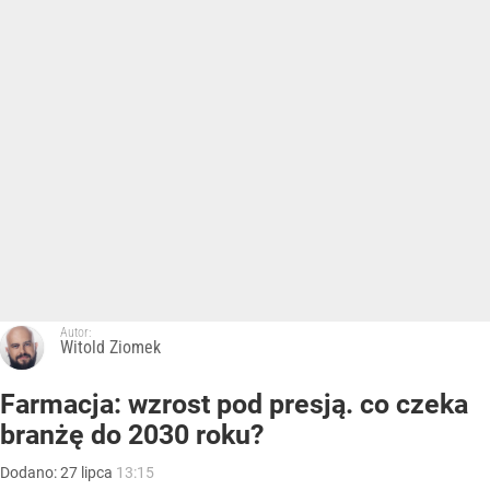
Autor:
Witold Ziomek
Farmacja: wzrost pod presją. co czeka
branżę do 2030 roku?
Dodano:
27
lipca
13:15