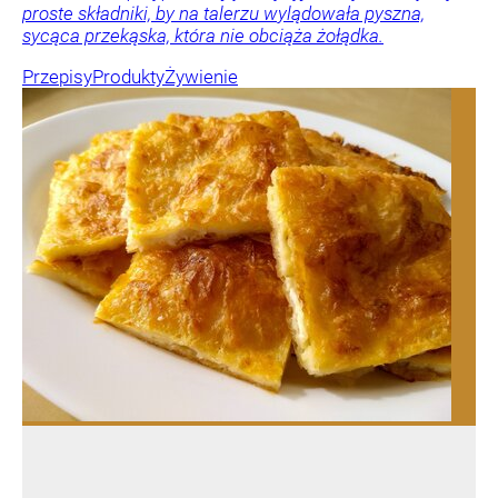
proste składniki, by na talerzu wylądowała pyszna,
sycąca przekąska, która nie obciąża żołądka.
Przepisy
Produkty
Żywienie