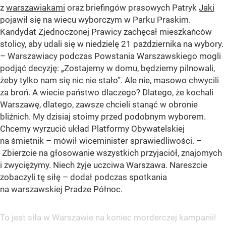
z
warszawiakami
oraz briefingów prasowych Patryk
Jaki
pojawił się na wiecu wyborczym w Parku Praskim.
Kandydat Zjednoczonej Prawicy zachęcał mieszkańców
stolicy, aby udali się w niedzielę 21 października na wybory.
– Warszawiacy podczas Powstania Warszawskiego mogli
podjąć decyzję: „Zostajemy w domu, będziemy pilnowali,
żeby tylko nam się nic nie stało”. Ale nie, masowo chwycili
za broń. A wiecie państwo dlaczego? Dlatego, że kochali
Warszawę, dlatego, zawsze chcieli stanąć w obronie
bliźnich. My dzisiaj stoimy przed podobnym wyborem.
Chcemy wyrzucić układ Platformy Obywatelskiej
na śmietnik – mówił wiceminister sprawiedliwości. –
Zbierzcie na głosowanie wszystkich przyjaciół, znajomych
i zwyciężymy. Niech żyje uczciwa Warszawa. Nareszcie
zobaczyli tę siłę – dodał podczas spotkania
na warszawskiej Pradze Północ.
To jest siła w Warszawie na koniec morderczej kampanii!