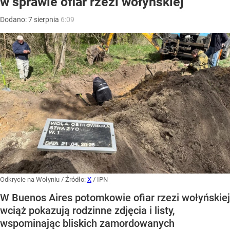
w sprawie ofiar rzezi wołyńskiej
Dodano:
7
sierpnia
6:09
Odkrycie na Wołyniu
/ Źródło:
X
/
IPN
W Buenos Aires potomkowie ofiar rzezi wołyńskiej
wciąż pokazują rodzinne zdjęcia i listy,
wspominając bliskich zamordowanych