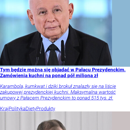
Tym będzie można się objadać w Pałacu Prezydenckim.
Zamówienia kuchni na ponad pół miliona zł
Karambola, kumkwat i dziki brokuł znalazły się na liście
zakupowej prezydenckiej kuchni. Maksymalna wartość
umowy z Pałacem Prezydenckim to ponad 515 tys. zł.
Kraj
Polityka
Diety
Produkty