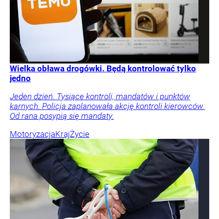
Wielka obława drogówki. Będą kontrolować tylko
jedno
Jeden dzień. Tysiące kontroli, mandatów i punktów
karnych. Policja zaplanowała akcję kontroli kierowców.
Od rana posypią się mandaty.
Motoryzacja
Kraj
Życie