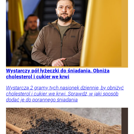
Wystarczy pół łyżeczki do śniadania. Obniża
cholesterol i cukier we krwi
Wystarczą 2 gramy tych nasionek dziennie, by obniżyć
cholesterol i cukier we krwi. Sprawdź, w jaki sposób
dodać je do porannego śniadania