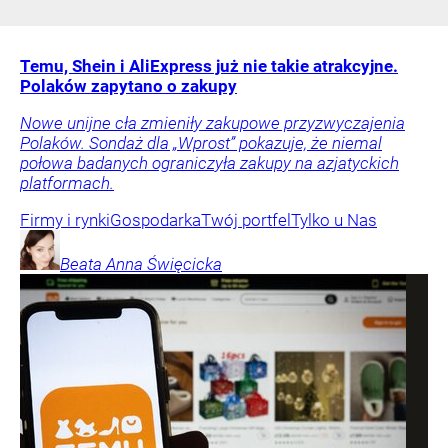
Temu, Shein i AliExpress już nie takie atrakcyjne.
Polaków zapytano o zakupy
Nowe unijne cła zmieniły zakupowe przyzwyczajenia
Polaków. Sondaż dla „Wprost” pokazuje, że niemal
połowa badanych ograniczyła zakupy na azjatyckich
platformach.
Firmy i rynki
Gospodarka
Twój portfel
Tylko u Nas
Beata Anna
Święcicka