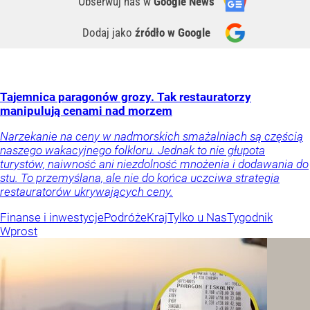
Obserwuj nas
w
Google News
Dodaj jako
źródło w Google
Tajemnica paragonów grozy. Tak restauratorzy
manipulują cenami nad morzem
Narzekanie na ceny w nadmorskich smażalniach są częścią
naszego wakacyjnego folkloru. Jednak to nie głupota
turystów, naiwność ani niezdolność mnożenia i dodawania do
stu. To przemyślana, ale nie do końca uczciwa strategia
restauratorów ukrywających ceny.
Finanse i inwestycje
Podróże
Kraj
Tylko u Nas
Tygodnik
Wprost