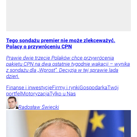
Tego sondażu premier nie może zlekceważyć.
Polacy o przywróceniu CPN
Prawie dwie trzecie Polaków chce przywrócenia
pakietu CPN na dwa ostatnie tygodnie wakacji – wynika
z sondażu dla „Wprost”. Decyzja w tej sprawie lada
dzień.
Finanse i inwestycje
Firmy i rynki
Gospodarka
Twój
portfel
Motoryzacja
Tylko u Nas
Radosław
Święcki