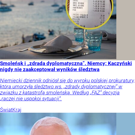
Smoleńsk i „zdrada dyplomatyczna”. Niemcy: Kaczyński
nigdy nie zaakceptował wyników śledztwa
Niemiecki dziennik odniósł się do wyroku polskiej prokuratury,
która umorzyła śledztwo ws. „zdrady dyplomatycznej” w
związku z katastrofą smoleńską. Według „FAZ” decyzja
„raczej nie uspokoi sytuacji”.
Świat
Kraj