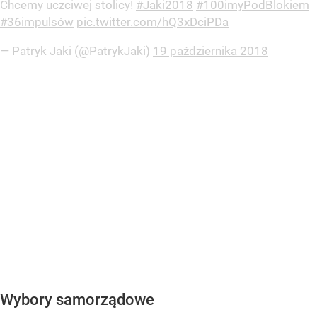
Chcemy uczciwej stolicy!
#Jaki2018
#100imyPodBlokiem
#36impulsów
pic.twitter.com/hQ3xDciPDa
— Patryk Jaki (@PatrykJaki)
19 października 2018
Wybory samorządowe