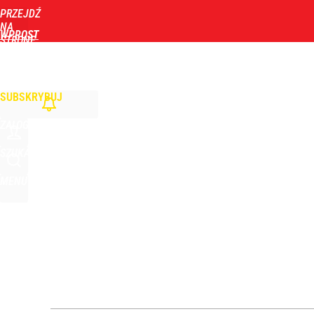
PRZEJDŹ
Udostępnij
0
Skomentuj
NA
WPROST
STRONĘ
GŁÓWNĄ
WIADOMOŚCI
POLITYKA
BIZNES
DOM
ZDROWIE
ROZRYWKA
TYGOD
Morawiecki przelicytował PiS. Chce zawieszać 800 
SUBSKRYBUJ
dodaj
ZALOGUJ
Ukrainka koszmarem Igi Świątek? Popsute urodzin
SZUKAJ
MENU
dodaj
Polska flaga na czele Tour de France! Ależ wspani
dodaj