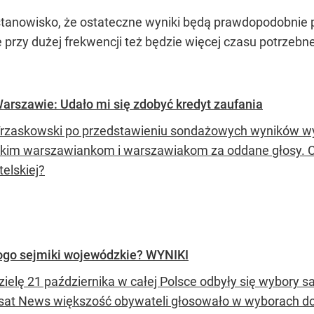
tanowisko, że ostateczne wyniki będą prawdopodobnie p
 przy dużej frekwencji też będzie więcej czasu potrzebn
arszawie: Udało mi się zdobyć kredyt zaufania
Trzaskowski po przedstawieniu sondażowych wyników 
kim warszawiankom i warszawiakom za oddane głosy. Co 
elskiej?
ogo sejmiki wojewódzkie? WYNIKI
zielę 21 października w całej Polsce odbyły się wybory
lsat News większość obywateli głosowało w wyborach 