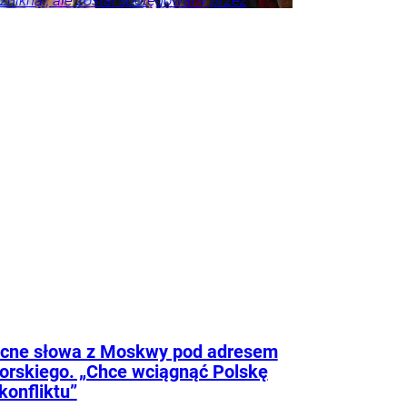
e zniknął, ale został spotęgowany przez
ołecznościowe, kulturę nieustannego
wania się oraz wszechobecną presję
a sukcesu. Współczesna Polka ma być
zadbana, wysportowana, przedsiębiorcza,
lnie dojrzała. Ma być dobrą matką,
 i przyjaciółką. A jeśli nie spełnia
ch tych oczekiwań, często sama staje się
ajsurowszym sędzią.
rze
Życie
Psychologia
Tylko
cne słowa z Moskwy pod adresem
orskiego. „Chce wciągnąć Polskę
konfliktu”