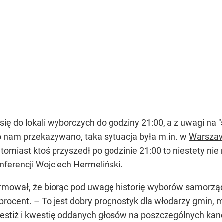
się do lokali wyborczych do godziny 21:00, a z uwagi na "
co nam przekazywano, taka sytuacja była m.in. w
Warsza
tomiast ktoś przyszedł po godzinie 21:00 to niestety n
nferencji Wojciech Hermeliński.
ormował, że biorąc pod uwagę historię wyborów samorz
rocent. – To jest dobry prognostyk dla włodarzy gmin, m
restiż i kwestię oddanych głosów na poszczególnych kan