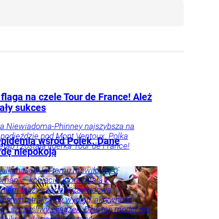
flaga na czele Tour de France! Ależ
ały sukces
na Niewiadoma-Phinney najszybsza na
podjeździe pod Mont Ventoux. Polka
epidemia wśród Polek. Dane
etap i została liderką Tour de France!
dę niepokoją
kilkanaście lat temu mówiło się o
man” – kobiecie, która miała z
niem łączyć karierę zawodową,
ństwo, atrakcyjny wygląd, aktywność
ą i szczęśliwy związek. Dziś ten model nie