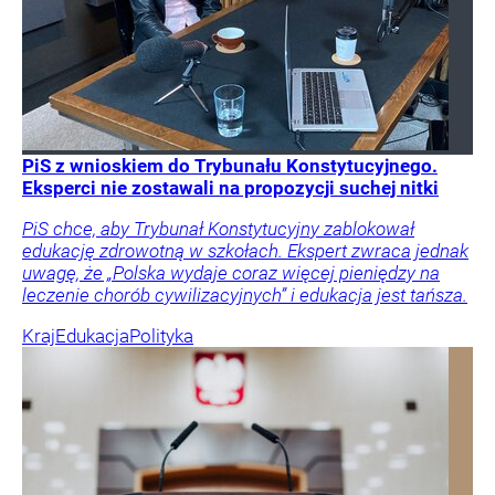
PiS z wnioskiem do Trybunału Konstytucyjnego.
Eksperci nie zostawali na propozycji suchej nitki
PiS chce, aby Trybunał Konstytucyjny zablokował
edukację zdrowotną w szkołach. Ekspert zwraca jednak
uwagę, że „Polska wydaje coraz więcej pieniędzy na
leczenie chorób cywilizacyjnych” i edukacja jest tańsza.
Kraj
Edukacja
Polityka