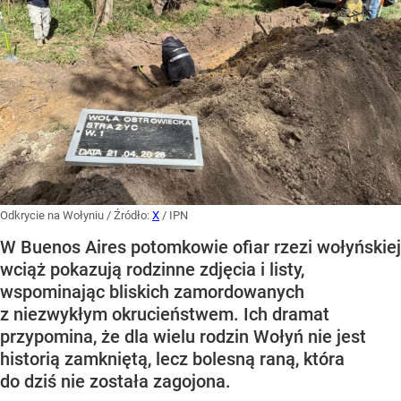
Odkrycie na Wołyniu
/ Źródło:
X
/
IPN
W Buenos Aires potomkowie ofiar rzezi wołyńskiej
wciąż pokazują rodzinne zdjęcia i listy,
wspominając bliskich zamordowanych
z niezwykłym okrucieństwem. Ich dramat
przypomina, że dla wielu rodzin Wołyń nie jest
historią zamkniętą, lecz bolesną raną, która
do dziś nie została zagojona.