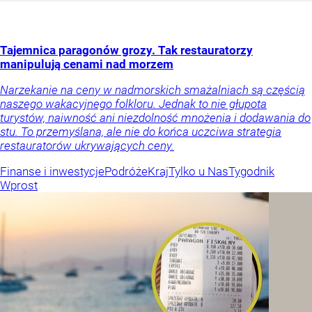
Tajemnica paragonów grozy. Tak restauratorzy
manipulują cenami nad morzem
Narzekanie na ceny w nadmorskich smażalniach są częścią
naszego wakacyjnego folkloru. Jednak to nie głupota
turystów, naiwność ani niezdolność mnożenia i dodawania do
stu. To przemyślana, ale nie do końca uczciwa strategia
restauratorów ukrywających ceny.
Finanse i inwestycje
Podróże
Kraj
Tylko u Nas
Tygodnik
Wprost