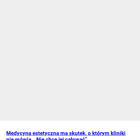
Medycyna estetyczna ma skutek, o którym kliniki
nie mówią. „Nie chcę jej całować”