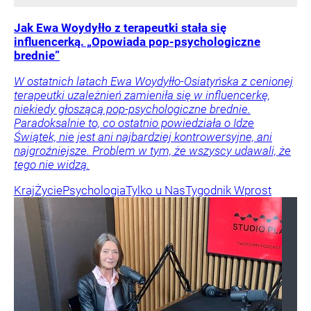
Jak Ewa Woydyłło z terapeutki stała się
influencerką. „Opowiada pop-psychologiczne
brednie”
W ostatnich latach Ewa Woydyłło-Osiatyńska z cenionej
terapeutki uzależnień zamieniła się w influencerkę,
niekiedy głoszącą pop-psychologiczne brednie.
Paradoksalnie to, co ostatnio powiedziała o Idze
Świątek, nie jest ani najbardziej kontrowersyjne, ani
najgroźniejsze. Problem w tym, że wszyscy udawali, że
tego nie widzą.
Kraj
Życie
Psychologia
Tylko u Nas
Tygodnik Wprost