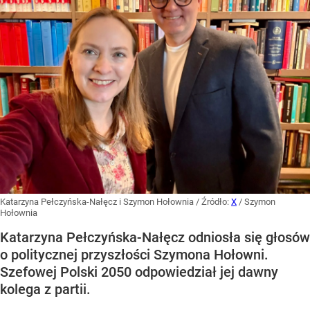
Katarzyna Pełczyńska-Nałęcz i Szymon Hołownia
/ Źródło:
X
/
Szymon
Hołownia
Katarzyna Pełczyńska-Nałęcz odniosła się głosów
o politycznej przyszłości Szymona Hołowni.
Szefowej Polski 2050 odpowiedział jej dawny
kolega z partii.