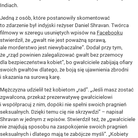
Indiach.
Jedną z osób, które postanowiły skomentować
to zdarzenie był indyjski reżyser Daniel Shravan. Twórca
filmowy w szeregu usuniętych wpisów na
Facebooku
stwierdził, że „gwałt nie jest poważną sprawą,
ale morderstwo jest niewybaczalne”. Dodał przy tym,
że „rząd powinien zalegalizować gwałt bez przemocy
dla bezpieczeństwa kobiet”, bo gwałciciele zabijają ofiary
swoich gwałtów dlatego, że boją się ujawnienia zbrodni
i skazania na surową karę.
Mężczyzna udzielił też kobietom „rad”. „Jeśli masz zostać
zgwałcona, przekaż prezerwatywę gwałcicielowi
i współpracuj z nim, dopóki nie spełni swoich pragnień
seksualnych. Dzięki temu cię nie skrzywdzi” – napisał
Shravan w jednym z wpisów. Stwierdził też, że „gwałciciele
nie znajdują sposobu na zaspokojenie swoich pragnień
seksualnych i dlatego mają te zabójcze myśli”. „Kobiety