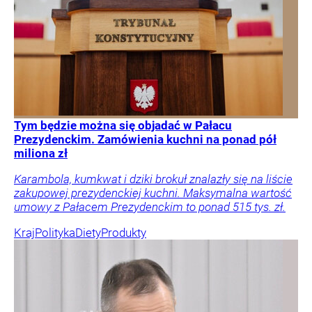
Tym będzie można się objadać w Pałacu
Prezydenckim. Zamówienia kuchni na ponad pół
miliona zł
Karambola, kumkwat i dziki brokuł znalazły się na liście
zakupowej prezydenckiej kuchni. Maksymalna wartość
umowy z Pałacem Prezydenckim to ponad 515 tys. zł.
Kraj
Polityka
Diety
Produkty