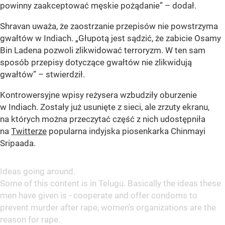
powinny zaakceptować męskie pożądanie” – dodał.
Shravan uważa, że zaostrzanie przepisów nie powstrzyma
gwałtów w Indiach. „Głupotą jest sądzić, że zabicie Osamy
Bin Ladena pozwoli zlikwidować terroryzm. W ten sam
sposób przepisy dotyczące gwałtów nie zlikwidują
gwałtów” – stwierdził.
Kontrowersyjne wpisy reżysera wzbudziły oburzenie
w Indiach. Zostały już usunięte z sieci, ale zrzuty ekranu,
na których można przeczytać część z nich udostępniła
na
Twitterze
popularna indyjska piosenkarka Chinmayi
Sripaada.
Ideas going around.
Some of this content is in Telugu. Basically the ideas these
men have given is - cooperate and offer condoms to
prevent murder after rape, women’s organizations are the
reason for rape.