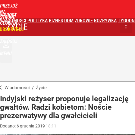
PRZEJDŹ
NA
WPROST
STRONĘ
WIADOMOŚCI
POLITYKA
BIZNES
DOM
ZDROWIE
ROZRYWKA
TYGODN
GŁÓWNĄ
ŻYCIE
UBSKRYBUJ
ZALOGUJ
MENU
Wiadomości
/
Życie
Indyjski reżyser proponuje legalizację
gwałtów. Radzi kobietom: Noście
prezerwatywy dla gwałcicieli
Dodano:
6
grudnia
2019
18:11