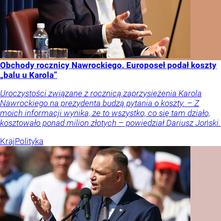
Obchody rocznicy Nawrockiego. Europoseł podał koszty
„balu u Karola”
Uroczystości związane z rocznicą zaprzysiężenia Karola
Nawrockiego na prezydenta budzą pytania o koszty. – Z
moich informacji wynika, że to wszystko, co się tam działo,
kosztowało ponad milion złotych – powiedział Dariusz Joński.
Kraj
Polityka