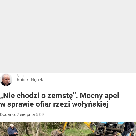
Autor:
Robert Nęcek
„Nie chodzi o zemstę”. Mocny apel
w sprawie ofiar rzezi wołyńskiej
Dodano:
7
sierpnia
6:09