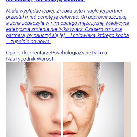
Miała wyglądać lepiej. Zrobiła usta i nagle jej partner
przestał mieć ochotę ją całować. On poprawił szczękę,
a żona zobaczyła w nim obcego mężczyznę. Medycyna
estetyczna zmienia nie tylko twarz. Czasem zmusza
partnera, by nauczył się jej – i człowieka, którego kocha
– zupełnie od nowa.
Opinie i komentarze
Psychologia
Życie
Tylko u
Nas
Tygodnik Wprost