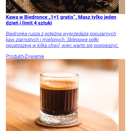
Kawa w Biedronce „1+1 gratis”. Masz tylko jeden
dzień i limit 4 sztuki
Biedronka rusza z potężną wyprzedażą popularnych
kaw ziarnistych i mielonych. Sklepowe półki
opustoszeją w kilka chwil, więc warto się pospieszyć.
Produkty
Żywienie