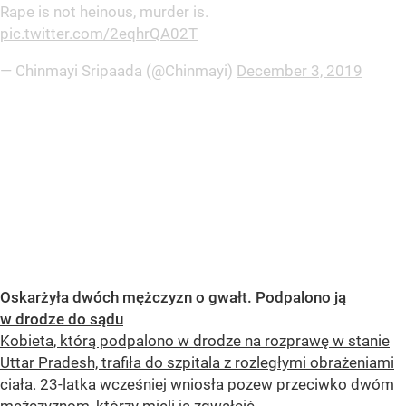
Rape is not heinous, murder is.
pic.twitter.com/2eqhrQA02T
— Chinmayi Sripaada (@Chinmayi)
December 3, 2019
Oskarżyła dwóch mężczyzn o gwałt. Podpalono ją
w drodze do sądu
Kobieta, którą podpalono w drodze na rozprawę w stanie
Uttar Pradesh, trafiła do szpitala z rozległymi obrażeniami
ciała. 23-latka wcześniej wniosła pozew przeciwko dwóm