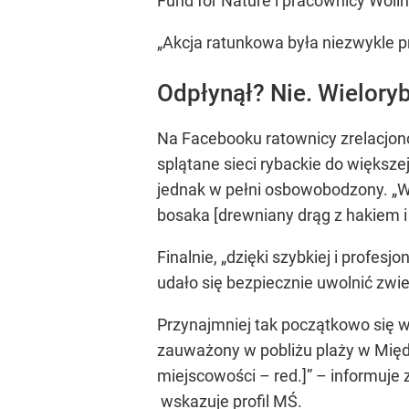
Fund for Nature i pracownicy Wol
„Akcja ratunkowa była niezwykle p
Odpłynął? Nie. Wieloryb
Na Facebooku ratownicy zrelacjonow
splątane sieci rybackie do większe
jednak w pełni osbowobodzony. „W
bosaka [drewniany drąg z hakiem i
Finalnie, „dzięki szybkiej i profes
udało się bezpiecznie uwolnić zwie
Przynajmniej tak początkowo się 
zauważony w pobliżu plaży w Międz
miejscowości – red.]” – informuje 
wskazuje profil MŚ.