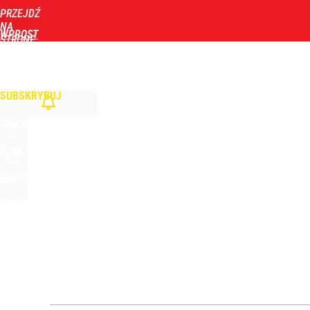
PRZEJDŹ
Udostępnij
1
Skomentuj
NA
WPROST
STRONĘ
GŁÓWNĄ
WIADOMOŚCI
POLITYKA
BIZNES
DOM
ZDROWIE
ROZRYWKA
TYGOD
SUBSKRYBUJ
ZALOGUJ
SZUKAJ
MENU