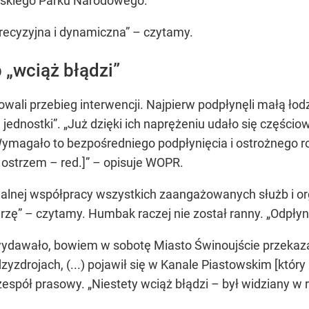
ińskiego Parku Narodowego.
recyzyjna i dynamiczna” – czytamy.
 „wciąż błądzi”
ali przebieg interwencji. Najpierw podpłynęli małą łodz
j jednostki”. „Już dzięki ich naprężeniu udało się części
ymagało to bezpośredniego podpłynięcia i ostrożnego ro
 ostrzem – red.]” – opisuje WOPR.
jonalnej współpracy wszystkich zaangażowanych służb i org
rzę” – czytamy. Humbak raczej nie został ranny. „Odpłyną
wydawało, bowiem w sobotę Miasto Świnoujście przekaza
yzdrojach, (...) pojawił się w Kanale Piastowskim [któr
zespół prasowy. „Niestety wciąż błądzi – był widziany w