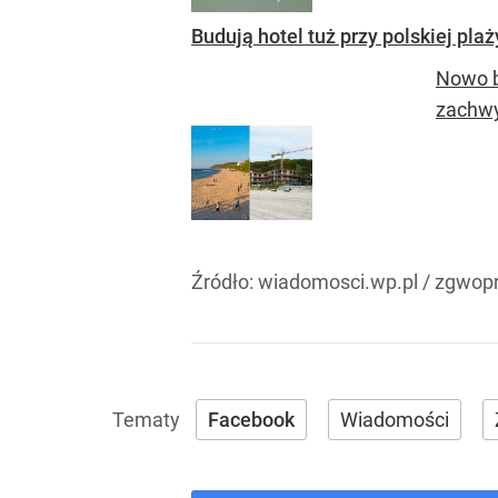
Budują hotel tuż przy polskiej pla
Nowo b
zachwy
Źródło:
wiadomosci.wp.pl / zgwopr
Facebook
Wiadomości