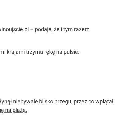
noujscie.pl – podaje, że i tym razem
i krajami trzyma rękę na pulsie.
ynął niebywale blisko brzegu, przez co wplątał
ię na plażę.