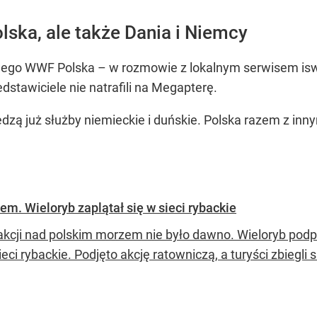
lska, ale także Dania i Niemcy
wego WWF Polska – w rozmowie z lokalnym serwisem iswi
stawiciele nie natrafili na Megapterę.
ą już służby niemieckie i duńskie. Polska razem z innym
em. Wieloryb zaplątał się w sieci rybackie
 akcji nad polskim morzem nie było dawno. Wieloryb podpł
ieci rybackie. Podjęto akcję ratowniczą, a turyści zbiegli s