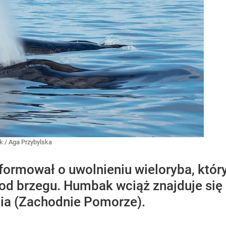
k
/
Aga Przybylska
ormował o uwolnieniu wieloryba, który 
d brzegu. Humbak wciąż znajduje się b
ia (Zachodnie Pomorze).