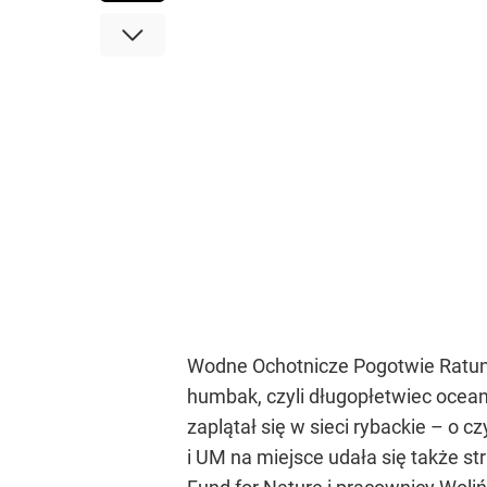
Wodne Ochotnicze Pogotwie Ratunk
humbak, czyli długopłetwiec ocean
zaplątał się w sieci rybackie – o
i UM na miejsce udała się także st