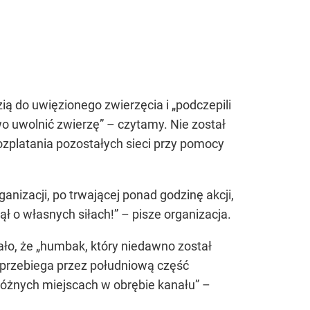
ią do uwięzionego zwierzęcia i „podczepili
owo uwolnić zwierzę” – czytamy. Nie został
zplatania pozostałych sieci przy pomocy
anizacji, po trwającej ponad godzinę akcji,
ł o własnych siłach!” – pisze organizacja.
ło, że „humbak, który niedawno został
y przebiega przez południową część
 różnych miejscach w obrębie kanału” –