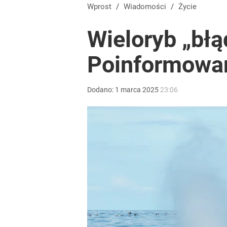
Wprost
/
Wiadomości
/
Życie
Wieloryb „błą
Poinformowan
Dodano:
1
marca
2025
23:06