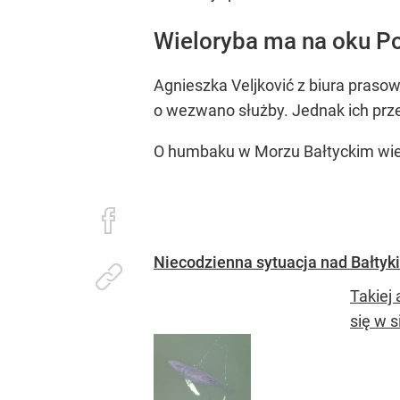
Wieloryba ma na oku Po
Agnieszka Veljković z biura praso
o wezwano służby. Jednak ich przed
O humbaku w Morzu Bałtyckim wiedz
Niecodzienna sytuacja nad Bałtyki
Takiej
się w s