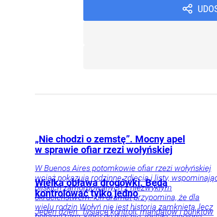
UDO
„Nie chodzi o zemstę”. Mocny apel
w sprawie ofiar rzezi wołyńskiej
W Buenos Aires potomkowie ofiar rzezi wołyńskiej
wciąż pokazują rodzinne zdjęcia i listy, wspominają
Wielka obława drogówki. Będą
bliskich zamordowanych z niezwykłym
kontrolować tylko jedno
okrucieństwem. Ich dramat przypomina, że dla
wielu rodzin Wołyń nie jest historią zamkniętą, lecz
Jeden dzień. Tysiące kontroli, mandatów i punktów
bolesną raną, która do dziś nie została zagojona.