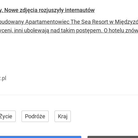
ży. Nowe zdjęcia rozjuszyły internautów
udowany Apartamentowiec The Sea Resort w Międzyzdro
ceni, inni ubolewają nad takim postępem. O hotelu znów 
.pl
Życie
Podróże
Kraj